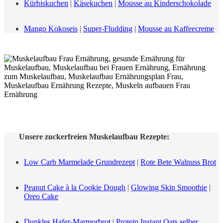
Kürbiskuchen
|
Käsekuchen
|
Mousse au Kinderschokolade
Mango Kokoseis
|
Super-Fludding
|
Mousse au Kaffeecreme
Unsere zuckerfreien Muskelaufbau Rezepte:
Low Carb Marmelade Grundrezept
|
Rote Bete Walnuss Brot
Peanut Cake à la Cookie Dough
|
Glowing Skin Smoothie
|
Oreo Cake
Dunkles Hafer-Marmorbrot
|
Protein Instant Oats selber