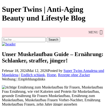
Skip
Super Twins | Anti-Aging
to
content
Beauty und Lifestyle Blog
MENU
Search
for:
Unser Muskelaufbau Guide – Ernährung:
Schlanker, straffer, jünger!
Februar 18, 2024
Mai 12, 2026
Posted by
Super Twins Annalena und
Magdalena
|
Endlich schlank
,
Home
,
Rezepte ohne Zucker
Werbung | Empfehlungslinks