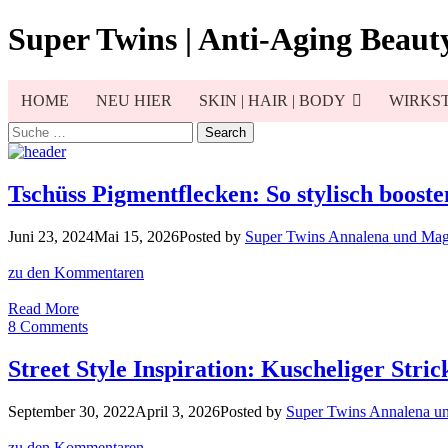
Skip
Super Twins | Anti-Aging Beauty
to
content
HOME
NEU HIER
SKIN | HAIR | BODY
WIRKST
Search
for:
Tschüss Pigmentflecken: So stylisch boost
Juni 23, 2024
Mai 15, 2026
Posted by
Super Twins Annalena und Mag
zu den Kommentaren
Tschüss
Read More
Pigmentflecken:
8 Comments
So
stylisch
Street Style Inspiration: Kuscheliger Strick
boosten
wir
September 30, 2022
April 3, 2026
Posted by
Super Twins Annalena u
unseren
Sonnenschutz!
zu den Kommentaren