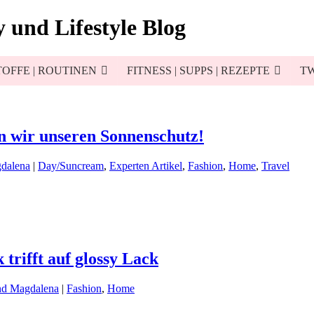
 und Lifestyle Blog
OFFE | ROUTINEN
FITNESS | SUPPS | REZEPTE
TW
en wir unseren Sonnenschutz!
dalena
|
Day/Suncream
,
Experten Artikel
,
Fashion
,
Home
,
Travel
 trifft auf glossy Lack
nd Magdalena
|
Fashion
,
Home