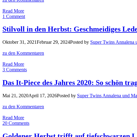
Street
Read More
Style
1 Comment
Inspiration:
Kuscheliger
Stilvoll in den Herbst: Geschmeidiges Leder
Strick
trifft
Oktober 31, 2021
Februar 29, 2024
Posted by
Super Twins Annalena 
auf
glossy
zu den Kommentaren
Lack
Stilvoll
Read More
in
3 Comments
den
Herbst:
Das It-Piece des Jahres 2020: So schön tr
Geschmeidiges
Leder
Mai 21, 2020
April 17, 2026
Posted by
Super Twins Annalena und Ma
trifft
auf
zu den Kommentaren
sportliche
Eleganz
Das
Read More
It-
20 Comments
Piece
des
Goldener Herbst trifft auf tiefschwarzen 