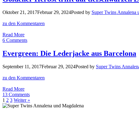
Jahres
2020:
Oktober 21, 2017
Februar 29, 2024
Posted by
Super Twins Annalena 
So
schön
zu den Kommentaren
tragen
wir
Goldener
Read More
Masken
Herbst
6 Comments
trifft
auf
Evergreen: Die Lederjacke aus Barcelona
tiefschwarzen
Lack
September 11, 2017
Februar 29, 2024
Posted by
Super Twins Annalen
zu den Kommentaren
Evergreen:
Read More
Die
13 Comments
Lederjacke
1
2
3
Weiter »
aus
Barcelona