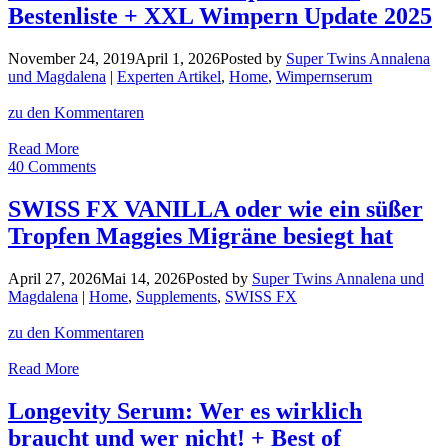
Bestenliste + XXL Wimpern Update 2025
mit
Radiofrequenz
+
November 24, 2019
April 1, 2026
Posted by
Super Twins Annalena
Super-
und Magdalena
|
Experten Artikel
,
Home
,
Wimpernserum
Rabatt!
zu den Kommentaren
Unsere
Read More
ultimative
40 Comments
Wimpernserum
Bestenliste
SWISS FX VANILLA oder wie ein süßer
+
Tropfen Maggies Migräne besiegt hat
XXL
Wimpern
Update
April 27, 2026
Mai 14, 2026
Posted by
Super Twins Annalena und
2025
Magdalena
|
Home
,
Supplements
,
SWISS FX
zu den Kommentaren
SWISS
Read More
FX
VANILLA
Longevity Serum: Wer es wirklich
oder
braucht und wer nicht! + Best of
wie