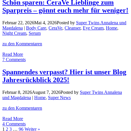
Das
Schön sparen: CeraVe Lieblinge zum
schafft
Sparpreis – gönnt euch mehr für weniger!
nur
der
brandneue
Februar 22, 2026
Mai 4, 2026
Posted by
Super Twins Annalena und
ZIIP
Magdalena
|
Body Care
,
CeraVe
,
Cleanser
,
Eye Cream
,
Home
,
HALO
Night Cream
,
Serum
2.0
+
zu den Kommentaren
Rabattaktion!
Schön
Read More
sparen:
7 Comments
CeraVe
Lieblinge
Spannendes verpasst? Hier ist unser Blog
zum
Jahresrückblick 2025!
Sparpreis
–
gönnt
Februar 8, 2026
August 7, 2026
Posted by
Super Twins Annalena
euch
und Magdalena
|
Home
,
Super News
mehr
für
zu den Kommentaren
weniger!
Spannendes
Read More
verpasst?
4 Comments
Hier
1
2
3
…
96
Weiter »