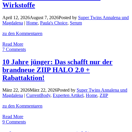
ein
Wirkstoffe
süßer
Tropfen
April 12, 2026
August 7, 2026
Posted by
Super Twins Annalena und
Maggies
Magdalena
|
Home
,
Paula's Choice
,
Serum
Migräne
besiegt
zu den Kommentaren
hat
Longevity
Read More
Serum:
7 Comments
Wer
es
10 Jahre jünger: Das schafft nur der
wirklich
brandneue ZIIP HALO 2.0 +
braucht
und
Rabattaktion!
wer
nicht!
März 22, 2026
März 22, 2026
Posted by
Super Twins Annalena und
+
Magdalena
|
CurrentBody
,
Experten Artikel
,
Home
,
ZIIP
Best
of
zu den Kommentaren
Wirkstoffe
10
Read More
Jahre
9 Comments
jünger: