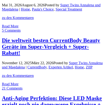
Mai 31, 2026
August 6, 2026
Posted by
Super Twins Annalena und
Magdalena
|
Home
,
Paula's Choice
,
Special Treatment
zu den Kommentaren
Das
Read More
überraschendste
5 Comments
und
vielleicht
Die weltweit besten CurrentBody Beauty
beste
Geräte im Super-Vergleich + Super-
Paula’s
Choice
Rabatt!
Produkt
seit
November 12, 2025
März 22, 2026
Posted by
Super Twins Annalena
Langem?
und Magdalena
|
CurrentBody
,
Experten Artikel
,
Home
,
ZIIP
+
15%
zu den Kommentaren
Rabatt!
Die
Read More
weltweit
21 Comments
besten
CurrentBody
Anti-Aging Perfektion: Diese LED Maske
Beauty
erzielt noch nie dagewesene Ergebnisse +
Geräte