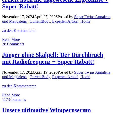
im
Super-Rabatt!
Super-
Vergleich
November 17, 2024
April 27, 2026
Posted by
Super Twins Annalena
+
und Magdalena
|
CurrentBody
,
Experten Artikel
,
Home
Super-
Rabatt!
zu den Kommentaren
Anti-
Read More
Aging
28 Comments
Perfektion:
Diese
Jünger ohne Skalpell: Der Durchbruch
LED
mit Radiofrequenz + Super-Rabatt!
Maske
erzielt
noch
November 17, 2023
April 19, 2026
Posted by
Super Twins Annalena
nie
und Magdalena
|
CurrentBody
,
Experten Artikel
,
Home
dagewesene
Ergebnisse
zu den Kommentaren
+
Super-
Jünger
Read More
Rabatt!
ohne
117 Comments
Skalpell:
Der
Unsere ultimative Wimpernserum
Durchbruch