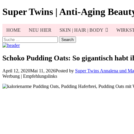
Skip
Super Twins | Anti-Aging Beauty
to
content
HOME
NEU HIER
SKIN | HAIR | BODY
WIRKST
Search
for:
Schoko Pudding Oats: So gigantisch habt i
April 12, 2020
Mai 11, 2026
Posted by
Super Twins Annalena und Ma
Werbung | Empfehlungslinks