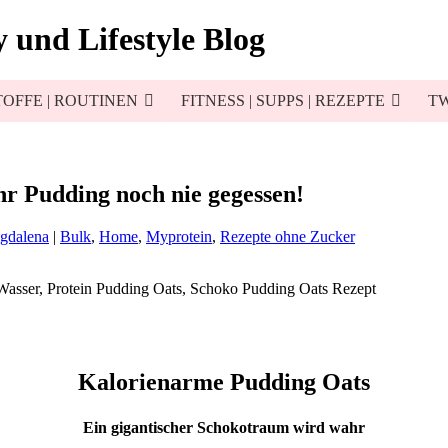
 und Lifestyle Blog
OFFE | ROUTINEN
FITNESS | SUPPS | REZEPTE
TW
hr Pudding noch nie gegessen!
gdalena
|
Bulk
,
Home
,
Myprotein
,
Rezepte ohne Zucker
Kalorienarme Pudding Oats
Ein gigantischer Schokotraum wird wahr