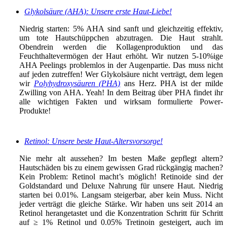
Glykolsäure (AHA): Unsere erste Haut-Liebe!
Niedrig starten: 5% AHA sind sanft und gleichzeitig effektiv,
um tote Hautschüppchen abzutragen. Die Haut strahlt.
Obendrein werden die Kollagenproduktion und das
Feuchthaltevermögen der Haut erhöht. Wir nutzen 5-10%ige
AHA Peelings problemlos in der Augenpartie. Das muss nicht
auf jeden zutreffen! Wer Glykolsäure nicht verträgt, dem legen
wir
Polyhydroxysäuren (PHA)
ans Herz. PHA ist der milde
Zwilling von AHA. Yeah! In dem Beitrag über PHA findet ihr
alle wichtigen Fakten und wirksam formulierte Power-
Produkte!
Retinol: Unsere beste Haut-Altersvorsorge!
Nie mehr alt aussehen? Im besten Maße gepflegt altern?
Hautschäden bis zu einem gewissen Grad rückgängig machen?
Kein Problem: Retinol macht’s möglich! Retinoide sind der
Goldstandard und Deluxe Nahrung für unsere Haut. Niedrig
starten bei 0.01%. Langsam steigerbar, aber kein Muss. Nicht
jeder verträgt die gleiche Stärke. Wir haben uns seit 2014 an
Retinol herangetastet und die Konzentration Schritt für Schritt
auf ≥ 1% Retinol und 0.05% Tretinoin gesteigert, auch im