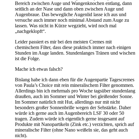
Bereich zwischen Auge und Wangenknochen entlang, dann
seitlich an der Nase und dann oben zwischen Auge und
Augenbraue. Das bewegliche Augenlid lasse ich aus und
versuche auch immer noch minimal Abstand zum Auge zu
lassen. Was nicht in Kürze wegzieht, wird noch mal
„nachgeklopft“.
Leider passiert es mir bei den meisten Cremes mit
chemischem Filter, dass diese praktisch immer nach einigen
Stunden im Auge landen. Stundenlanges Tränen und wischen
ist die Folge.
Mache ich etwas falsch?
Bislang habe ich dann eben für die Augenpartie Tagescremes
von Paula’s Choice mit rein mineralischem Filter genommen.
Allerdings bin ich mehrmals pro Woche tagsüber stundenlang
draußen, auch im Sommer und Winter bei gleißender Sonne.
Im Sommer natürlich mit Hut, allerdings nur mit nicht
besonders großer Sonnenbrille wegen der Sehstärke. Daher
würde ich gerne auch im Augenbereich LSF 30 oder 50
tragen. Zudem würde ich eigentlich gerne insgesamt auf
Produkte mit Nanopartikeln (Zink etc.) verzichten, sprich auf
mineralische Filter (ohne Nano weißeln sie, das geht auch
nicht).