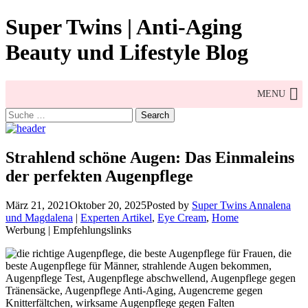
Skip
Super Twins | Anti-Aging
to
content
Beauty und Lifestyle Blog
MENU
Search
for:
Strahlend schöne Augen: Das Einmaleins
der perfekten Augenpflege
März 21, 2021
Oktober 20, 2025
Posted by
Super Twins Annalena
und Magdalena
|
Experten Artikel
,
Eye Cream
,
Home
Werbung | Empfehlungslinks