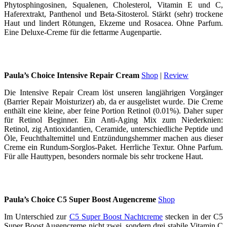
Phytosphingosinen, Squalenen, Cholesterol, Vitamin E und C,
Haferextrakt, Panthenol und Beta-Sitosterol. Stärkt (sehr) trockene
Haut und lindert Rötungen, Ekzeme und Rosacea. Ohne Parfum.
Eine Deluxe-Creme für die fettarme Augenpartie.
Paula’s Choice Intensive Repair Cream
Shop
|
Review
Die Intensive Repair Cream löst unseren langjährigen Vorgänger
(Barrier Repair Moisturizer) ab, da er ausgelistet wurde. Die Creme
enthält eine kleine, aber feine Portion Retinol (0.01%). Daher super
für Retinol Beginner. Ein Anti-Aging Mix zum Niederknien:
Retinol, zig Antioxidantien, Ceramide, unterschiedliche Peptide und
Öle, Feuchthaltemittel und Entzündungshemmer machen aus dieser
Creme ein Rundum-Sorglos-Paket. Herrliche Textur. Ohne Parfum.
Für alle Hauttypen, besonders normale bis sehr trockene Haut.
Paula’s Choice C5 Super Boost Augencreme
Shop
Im Unterschied zur
C5 Super Boost Nachtcreme
stecken in der C5
Super Boost Augencreme nicht zwei, sondern drei stabile Vitamin C