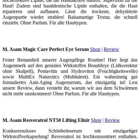
hocheffektive Lipide, die die Hautbarriere nähren: Superfood für die
Haut! Zudem sind hautidentische Lipide enthalten, die die Haut
reparieren und aufbauen. Lässt die trockene, dehydrierte
Augenpartie wieder strahlen! Balsamartige Textur, die schnell
einzieht. Ohne Parfum. Für alle Hauttypen.
M. Asam Magic Care Perfect Eye Serum
Shop
|
Review
Fester Bestandteil unserer Augenpflege Routine! Hier liegt das
Augenmerk auf den genialen Wirkstoffen Beautifeye (Lidkorrektur
ohne Skalpell), Pentavitin und Hydroviton (Feuchtigkeitswelle)
sowie MultiEx Naturotics (Multitalent). Ein wahnsinnig gut
formuliertes Anti-Aging Augenserum, das einzigartig ist! Lest
unsere Review, dann versteht ihr, warum wir aus dem Schwärmen
nicht mehr rauskommen! Ohne Parfum. Für alle Hauttypen.
M. Asam Resveratrol NT50 Lifting Elixir
Shop
|
Review
Konkurrenzloses Schönheitsserum mit einzigartiger
Wirkstoffverkapselung! Resveratrol ist hochkonzentriert enthalten.