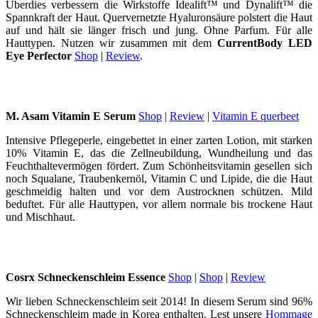
Überdies verbessern die Wirkstoffe Idealift™ und Dynalift™ die
Spannkraft der Haut. Quervernetzte Hyaluronsäure polstert die Haut
auf und hält sie länger frisch und jung. Ohne Parfum. Für alle
Hauttypen. Nutzen wir zusammen mit dem
CurrentBody LED
Eye Perfector
Shop
|
Review
.
M. Asam Vitamin E Serum
Shop
|
Review
|
Vitamin E querbeet
Intensive Pflegeperle, eingebettet in einer zarten Lotion, mit starken
10% Vitamin E, das die Zellneubildung, Wundheilung und das
Feuchthaltevermögen fördert. Zum Schönheitsvitamin gesellen sich
noch Squalane, Traubenkernöl, Vitamin C und Lipide, die die Haut
geschmeidig halten und vor dem Austrocknen schützen. Mild
beduftet. Für alle Hauttypen, vor allem normale bis trockene Haut
und Mischhaut.
Cosrx Schneckenschleim Essence
Shop
|
Shop
|
Review
Wir lieben Schneckenschleim seit 2014! In diesem Serum sind 96%
Schneckenschleim made in Korea enthalten. Lest unsere
Hommage