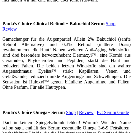
Paula’s Choice Clinical Retinol + Bakuchiol Serum
Shop
|
Review
Gamechanger für die Augenpartie! Allein 2% Bakuchiol (sanfte
Retinol Alternative) und 0.3% Retinol (mittlere Dosis)
revolutionieren die Haut! Neben weiteren Anti-Aging Wirkstoffen
sind drei besonders hervorzuheben: Dermaxyl™, eine Kombi aus
Ceramiden, Phytosterolen und Peptiden, stärkt die Haut und
reduziert Falten. Die beiden letzten Wirkstoffe sind ein wahrer
Augenschmaus: Eyeliss™ stärkt Kapillaren, Venen und
Gefäßwände, reduziert dunkle Augenringe und Schwellungen. Die
Sensation ist Haloxyl™ gegen bläuliche Augenringe und Falten.
Ohne Parfum. Für alle Hauttypen.
Paula’s Choice Omega+ Serum
Shop
|
Review
|
PC Serum Guide
Darf in keinem Spiegelschrank fehlen! Warum? Wie der Name
schon sagt, enthält das Serum essentielle Omega 3-6-9 Fettsäuren,