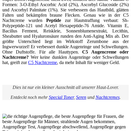
Formen: 3-O-Ethyl Ascorbic Acid (2%), Ascorbyl Glucoside (2%)
und Ascorbyl Palmitate (1%). Sie verbessern das Hautbild, glätten
Falten und bekämpfen braune Flecken. Genau wie in der C5
Nachtcreme wurden
Peptide
zur Hautstraffung verbaut: Sh-
Polypeptide-121 und Acetyl Hexapeptide-76 Amide. Vitamin E,
Bacillus Ferment, Reiskleie, Sonnenblumenextrakt, Lecithin,
Sheabutter und Hyaluronsäure runden den Anti-Aging Mix ab. Der
größte Unterschied liegt im Wirkstoff Zerumbone aus der
Ingwerwurzel! Er verbessert dunkle Augenringe und Schwellungen.
Ohne Duftstoffe. Für alle Hauttypen.
C5 Augencreme oder
Nachtcreme?
Wer keine dunklen Augenringe oder Schwellungen
hat, greift zur
C5 Nachtcreme
, da mehr Inhalt für weniger Geld.
Dies ist nur ein kleiner Ausschnitt all unserer Haut-Lover.
Entdeckt noch mehr
Special Toner
,
Seren
und
Nachtcremes
.