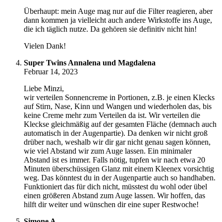
Überhaupt: mein Auge mag nur auf die Filter reagieren, aber
dann kommen ja vielleicht auch andere Wirkstoffe ins Auge,
die ich täglich nutze. Da gehören sie definitiv nicht hin!
Vielen Dank!
Super Twins Annalena und Magdalena
Februar 14, 2023
Liebe Minzi,
wir verteilen Sonnencreme in Portionen, z.B. je einen Klecks
auf Stirn, Nase, Kinn und Wangen und wiederholen das, bis
keine Creme mehr zum Verteilen da ist. Wir verteilen die
Kleckse gleichmäßig auf der gesamten Fläche (demnach auch
automatisch in der Augenpartie). Da denken wir nicht groß
drüber nach, weshalb wir dir gar nicht genau sagen können,
wie viel Abstand wir zum Auge lassen. Ein minimaler
Abstand ist es immer. Falls nötig, tupfen wir nach etwa 20
Minuten überschüssigen Glanz mit einem Kleenex vorsichtig
weg. Das könntest du in der Augenpartie auch so handhaben.
Funktioniert das für dich nicht, müsstest du wohl oder übel
einen größeren Abstand zum Auge lassen. Wir hoffen, das
hilft dir weiter und wünschen dir eine super Restwoche!
Simone A.