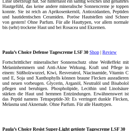
Linie überzeugt hat. Sie hinterlässt ein samtig weiches und genährtes
Hautgefühl, das keine andere mineralische Sonnencreme je toppen
konnte. Sie ist reich an Aprikosenkernöl, Antioxidantien, Peptiden
und hautidentischen Ceramiden. Poröse Hautstellen sind Schnee
von gestern! Ohne Parfum. Für alle Hauttypen, vor allem normale
bis (sehr) trockene Haut und bei Rosacea und Ekzemen.
Paula’s Choice Defense Tagescreme LSF 30
Shop
|
Review
Fortschrittlicher mineralischer Sonnenschutz ohne Weißeffekt mit
Melaninhemmern und Anti-Akne Wirkung. Kraft und Pflege in
einem: Süßholzwurzel, Kiwi, Resveratrol, Niacinamide, Vitamin C
und E, Soja und Xanthophylls können braune Flecken ausradieren
und neuen vorbeugen. Glycerin, Arganöl, Neutralöl und Bisabolol
pflegen und beruhigen. Phospholipide, Lecithin und Linolsäure
stärken die Haut und hemmen Entzündungen. Erwähnenswert ist
das Peptid namens Tetrapeptide-30: Es verringert dunkle Flecken,
Melasma und Aknemale. Ohne Parfum. Für alle Hauttypen.
Paula’s Choice Resist Super-Light getönte Tagescreme LSF 30