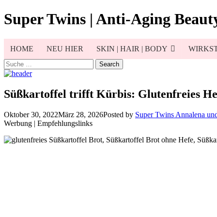
Skip
Super Twins | Anti-Aging Beauty
to
content
HOME
NEU HIER
SKIN | HAIR | BODY
WIRKST
Search
for:
Süßkartoffel trifft Kürbis: Glutenfreies H
Oktober 30, 2022
März 28, 2026
Posted by
Super Twins Annalena un
Werbung | Empfehlungslinks