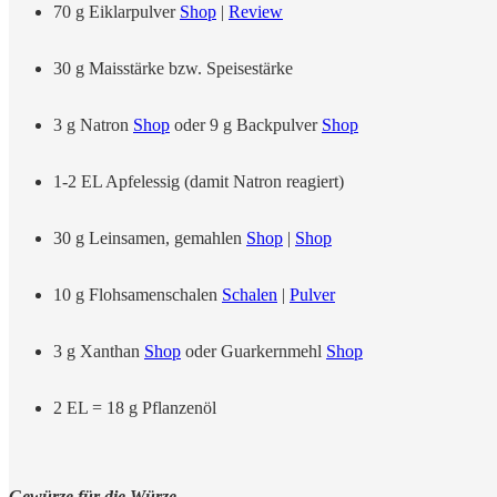
70 g Eiklarpulver
Shop
|
Review
30 g Maisstärke bzw. Speisestärke
3 g Natron
Shop
oder 9 g Backpulver
Shop
1-2 EL Apfelessig (damit Natron reagiert)
30 g Leinsamen, gemahlen
Shop
|
Shop
10 g Flohsamenschalen
Schalen
|
Pulver
3 g Xanthan
Shop
oder Guarkernmehl
Shop
2 EL = 18 g Pflanzenöl
Gewürze für die Würze