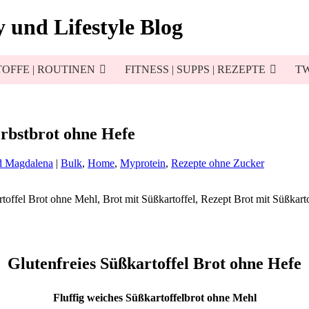
 und Lifestyle Blog
OFFE | ROUTINEN
FITNESS | SUPPS | REZEPTE
TW
erbstbrot ohne Hefe
d Magdalena
|
Bulk
,
Home
,
Myprotein
,
Rezepte ohne Zucker
Glutenfreies Süßkartoffel Brot ohne Hefe
Fluffig weiches Süßkartoffelbrot ohne Mehl