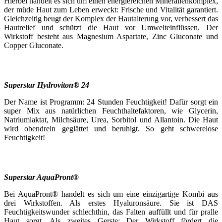
Hierbei handelt es sich um einen energiereichen Mineralienkomplex,
der müde Haut zum Leben erweckt: Frische und Vitalität garantiert.
Gleichzeitig beugt der Komplex der Hautalterung vor, verbessert das
Hautrelief und schützt die Haut vor Umwelteinflüssen. Der
Wirkstoff besteht aus Magnesium Aspartate, Zinc Gluconate und
Copper Gluconate.
Superstar Hydroviton® 24
Der Name ist Programm: 24 Stunden Feuchtigkeit! Dafür sorgt ein
super Mix aus natürlichen Feuchthaltefaktoren, wie Glycerin,
Natriumlaktat, Milchsäure, Urea, Sorbitol und Allantoin. Die Haut
wird obendrein geglättet und beruhigt. So geht schwerelose
Feuchtigkeit!
Superstar AquaPront®
Bei AquaPront® handelt es sich um eine einzigartige Kombi aus
drei Wirkstoffen. Als erstes Hyaluronsäure. Sie ist DAS
Feuchtigkeitswunder schlechthin, das Falten auffüllt und für pralle
Haut sorgt. Als zweites Gerste: Der Wirkstoff fördert die