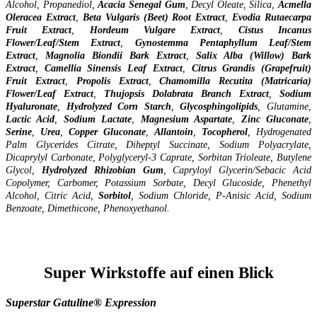
Alcohol, Propanediol,
Acacia Senegal Gum
, Decyl Oleate, Silica,
Acmella
Oleracea Extract
,
Beta Vulgaris (Beet) Root Extract
,
Evodia Rutaecarpa
Fruit Extract
,
Hordeum Vulgare Extract
,
Cistus Incanus
Flower/Leaf/Stem Extract
,
Gynostemma Pentaphyllum Leaf/Stem
Extract
,
Magnolia Biondii Bark Extract
,
Salix Alba (Willow) Bark
Extract
,
Camellia Sinensis Leaf Extract
,
Citrus Grandis (Grapefruit)
Fruit Extract
,
Propolis Extract
,
Chamomilla Recutita (Matricaria)
Flower/Leaf Extract
,
Thujopsis Dolabrata Branch Extract
,
Sodium
Hyaluronate
,
Hydrolyzed Corn Starch
,
Glycosphingolipids
, Glutamine,
Lactic Acid
,
Sodium Lactate
,
Magnesium Aspartate
,
Zinc Gluconate
,
Serine
,
Urea
,
Copper Gluconate
,
Allantoin
,
Tocopherol
, Hydrogenated
Palm Glycerides Citrate, Diheptyl Succinate, Sodium Polyacrylate,
Dicaprylyl Carbonate, Polyglyceryl-3 Caprate, Sorbitan Trioleate, Butylene
Glycol,
Hydrolyzed Rhizobian Gum
, Capryloyl Glycerin/Sebacic Acid
Copolymer, Carbomer, Potassium Sorbate, Decyl Glucoside, Phenethyl
Alcohol, Citric Acid,
Sorbitol
, Sodium Chloride, P-Anisic Acid, Sodium
Benzoate, Dimethicone, Phenoxyethanol.
Super Wirkstoffe auf einen Blick
Superstar Gatuline® Expression