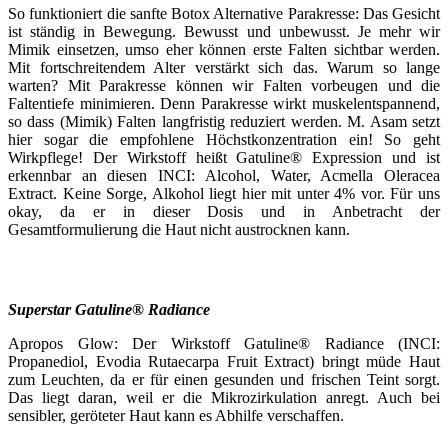
So funktioniert die sanfte Botox Alternative Parakresse: Das Gesicht
ist ständig in Bewegung. Bewusst und unbewusst. Je mehr wir
Mimik einsetzen, umso eher können erste Falten sichtbar werden.
Mit fortschreitendem Alter verstärkt sich das. Warum so lange
warten? Mit Parakresse können wir Falten vorbeugen und die
Faltentiefe minimieren. Denn Parakresse wirkt muskelentspannend,
so dass (Mimik) Falten langfristig reduziert werden. M. Asam setzt
hier sogar die empfohlene Höchstkonzentration ein! So geht
Wirkpflege! Der Wirkstoff heißt Gatuline® Expression und ist
erkennbar an diesen INCI: Alcohol, Water, Acmella Oleracea
Extract. Keine Sorge, Alkohol liegt hier mit unter 4% vor. Für uns
okay, da er in dieser Dosis und in Anbetracht der
Gesamtformulierung die Haut nicht austrocknen kann.
Superstar Gatuline® Radiance
Apropos Glow: Der Wirkstoff Gatuline® Radiance (INCI:
Propanediol, Evodia Rutaecarpa Fruit Extract) bringt müde Haut
zum Leuchten, da er für einen gesunden und frischen Teint sorgt.
Das liegt daran, weil er die Mikrozirkulation anregt. Auch bei
sensibler, geröteter Haut kann es Abhilfe verschaffen.