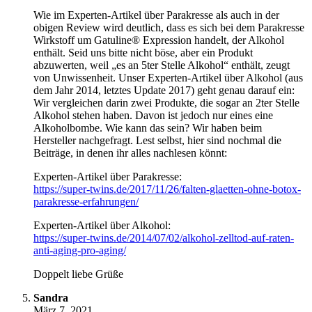
Wie im Experten-Artikel über Parakresse als auch in der
obigen Review wird deutlich, dass es sich bei dem Parakresse
Wirkstoff um Gatuline® Expression handelt, der Alkohol
enthält. Seid uns bitte nicht böse, aber ein Produkt
abzuwerten, weil „es an 5ter Stelle Alkohol“ enthält, zeugt
von Unwissenheit. Unser Experten-Artikel über Alkohol (aus
dem Jahr 2014, letztes Update 2017) geht genau darauf ein:
Wir vergleichen darin zwei Produkte, die sogar an 2ter Stelle
Alkohol stehen haben. Davon ist jedoch nur eines eine
Alkoholbombe. Wie kann das sein? Wir haben beim
Hersteller nachgefragt. Lest selbst, hier sind nochmal die
Beiträge, in denen ihr alles nachlesen könnt:
Experten-Artikel über Parakresse:
https://super-twins.de/2017/11/26/falten-glaetten-ohne-botox-
parakresse-erfahrungen/
Experten-Artikel über Alkohol:
https://super-twins.de/2014/07/02/alkohol-zelltod-auf-raten-
anti-aging-pro-aging/
Doppelt liebe Grüße
Sandra
März 7, 2021