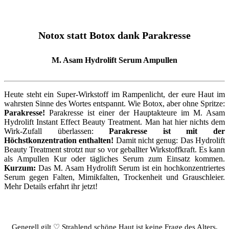
Notox statt Botox dank Parakresse
M. Asam Hydrolift Serum Ampullen
Heute steht ein Super-Wirkstoff im Rampenlicht, der eure Haut im
wahrsten Sinne des Wortes entspannt. Wie Botox, aber ohne Spritze:
Parakresse!
Parakresse ist einer der Hauptakteure im M. Asam
Hydrolift Instant Effect Beauty Treatment. Man hat hier nichts dem
Wirk-Zufall überlassen:
Parakresse ist mit der
Höchstkonzentration enthalten!
Damit nicht genug: Das Hydrolift
Beauty Treatment strotzt nur so vor geballter Wirkstoffkraft. Es kann
als Ampullen Kur oder tägliches Serum zum Einsatz kommen.
Kurzum:
Das M. Asam Hydrolift Serum ist ein hochkonzentriertes
Serum gegen Falten, Mimikfalten, Trockenheit und Grauschleier.
Mehr Details erfahrt ihr jetzt!
Generell gilt ♡ Strahlend schöne Haut ist keine Frage des Alters,