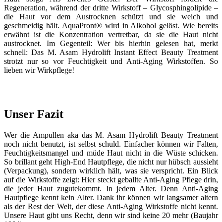
Regeneration, während der dritte Wirkstoff – Glycosphingolipide –
die Haut vor dem Austrocknen schützt und sie weich und
geschmeidig hält. AquaPront® wird in Alkohol gelöst. Wie bereits
erwähnt ist die Konzentration vertretbar, da sie die Haut nicht
austrocknet. Im Gegenteil: Wer bis hierhin gelesen hat, merkt
schnell: Das M. Asam Hydrolift Instant Effect Beauty Treatment
strotzt nur so vor Feuchtigkeit und Anti-Aging Wirkstoffen. So
lieben wir Wirkpflege!
Unser Fazit
Wer die Ampullen aka das M. Asam Hydrolift Beauty Treatment
noch nicht benutzt, ist selbst schuld. Einfacher können wir Falten,
Feuchtigkeitsmangel und müde Haut nicht in die Wüste schicken.
So brillant geht High-End Hautpflege, die nicht nur hübsch aussieht
(Verpackung), sondern wirklich hält, was sie verspricht. Ein Blick
auf die Wirkstoffe zeigt: Hier steckt geballte Anti-Aging Pflege drin,
die jeder Haut zugutekommt. In jedem Alter. Denn Anti-Aging
Hautpflege kennt kein Alter. Dank ihr können wir langsamer altern
als der Rest der Welt, der diese Anti-Aging Wirkstoffe nicht kennt.
Unsere Haut gibt uns Recht, denn wir sind keine 20 mehr (Baujahr