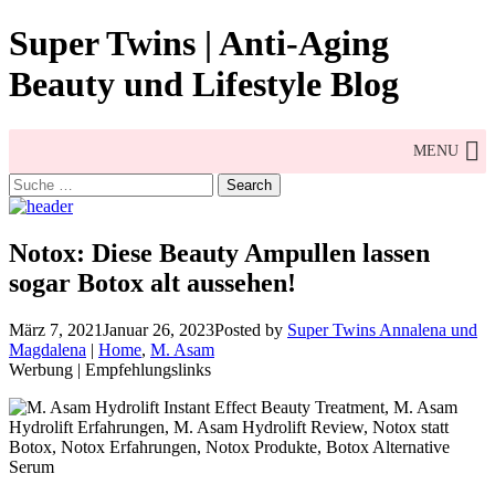
Skip
Super Twins | Anti-Aging
to
content
Beauty und Lifestyle Blog
MENU
Search
for:
Notox: Diese Beauty Ampullen lassen
sogar Botox alt aussehen!
März 7, 2021
Januar 26, 2023
Posted by
Super Twins Annalena und
Magdalena
|
Home
,
M. Asam
Werbung | Empfehlungslinks