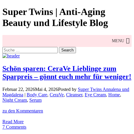
Skip
Super Twins | Anti-Aging
to
content
Beauty und Lifestyle Blog
MENU
Search
for:
Schön sparen: CeraVe Lieblinge zum
Sparpreis – gönnt euch mehr für weniger!
Februar 22, 2026
Mai 4, 2026
Posted by
Super Twins Annalena und
Magdalena
|
Body Care
,
CeraVe
,
Cleanser
,
Eye Cream
,
Home
,
Night Cream
,
Serum
zu den Kommentaren
Schön
Read More
sparen:
7 Comments
CeraVe