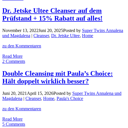
vom
Feinsten:
Dr. Jetske Ultee Cleanser auf dem
Warum
Prüfstand + 15% Rabatt auf alles!
dieses
Clay
Powder
November 13, 2022
Juni 20, 2025
Posted by
Super Twins Annalena
ein
und Magdalena
|
Cleanser
,
Dr. Jetske Ultee
,
Home
Game
Changer
zu den Kommentaren
ist!
Dr.
Read More
Jetske
2 Comments
Ultee
Cleanser
Double Cleansing mit Paula’s Choice:
auf
Hält doppelt wirklich besser?
dem
Prüfstand
+
Juni 20, 2021
April 15, 2026
Posted by
Super Twins Annalena und
15%
Magdalena
|
Cleanser
,
Home
,
Paula's Choice
Rabatt
auf
zu den Kommentaren
alles!
Double
Read More
Cleansing
5 Comments