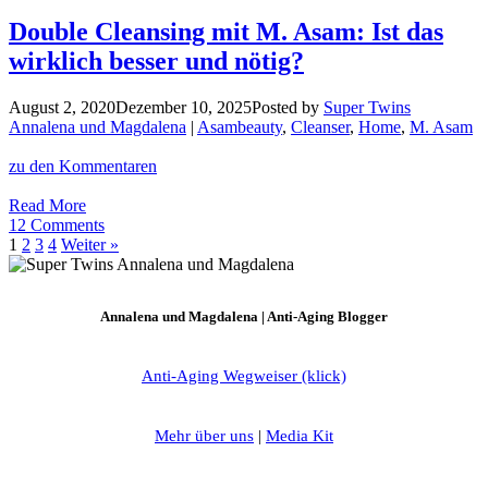
mit
Paula’s
Double Cleansing mit M. Asam: Ist das
Choice:
wirklich besser und nötig?
Hält
doppelt
wirklich
August 2, 2020
Dezember 10, 2025
Posted by
Super Twins
besser?
Annalena und Magdalena
|
Asambeauty
,
Cleanser
,
Home
,
M. Asam
zu den Kommentaren
Double
Read More
Cleansing
12 Comments
mit
1
2
3
4
Weiter »
M.
Asam:
Ist
Annalena und Magdalena | Anti-Aging Blogger
das
wirklich
besser
Anti-Aging Wegweiser (klick)
und
nötig?
Mehr über uns
|
Media Kit