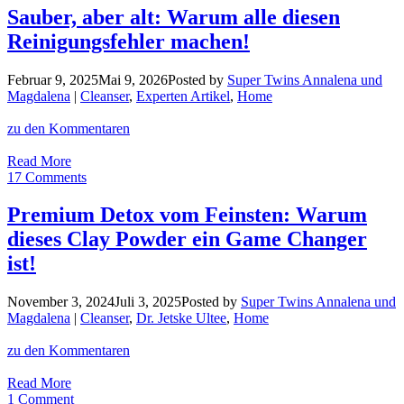
Lieblinge
Sauber, aber alt: Warum alle diesen
zum
Reinigungsfehler machen!
Sparpreis
–
gönnt
Februar 9, 2025
Mai 9, 2026
Posted by
Super Twins Annalena und
euch
Magdalena
|
Cleanser
,
Experten Artikel
,
Home
mehr
für
zu den Kommentaren
weniger!
Sauber,
Read More
aber
17 Comments
alt:
Warum
Premium Detox vom Feinsten: Warum
alle
dieses Clay Powder ein Game Changer
diesen
Reinigungsfehler
ist!
machen!
November 3, 2024
Juli 3, 2025
Posted by
Super Twins Annalena und
Magdalena
|
Cleanser
,
Dr. Jetske Ultee
,
Home
zu den Kommentaren
Premium
Read More
Detox
1 Comment