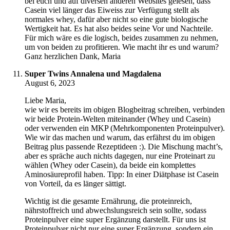
bei euch und auf diversen anderen Websites gelesen, dass
Casein viel länger das Eiweiss zur Verfügung stellt als
normales whey, dafür aber nicht so eine gute biologische
Wertigkeit hat. Es hat also beides seine Vor und Nachteile.
Für mich wäre es die logisch, beides zusammen zu nehmen,
um von beiden zu profitieren. Wie macht ihr es und warum?
Ganz herzlichen Dank, Maria
Super Twins Annalena und Magdalena
August 6, 2023
Liebe Maria,
wie wir es bereits im obigen Blogbeitrag schreiben, verbinden
wir beide Protein-Welten miteinander (Whey und Casein)
oder verwenden ein MKP (Mehrkomponenten Proteinpulver).
Wie wir das machen und warum, das erfährst du im obigen
Beitrag plus passende Rezeptideen :). Die Mischung macht’s,
aber es spräche auch nichts dagegen, nur eine Proteinart zu
wählen (Whey oder Casein), da beide ein komplettes
Aminosäureprofil haben. Tipp: In einer Diätphase ist Casein
von Vorteil, da es länger sättigt.
Wichtig ist die gesamte Ernährung, die proteinreich,
nährstoffreich und abwechslungsreich sein sollte, sodass
Proteinpulver eine super Ergänzung darstellt. Für uns ist
Proteinpulver nicht nur eine super Ergänzung, sondern ein