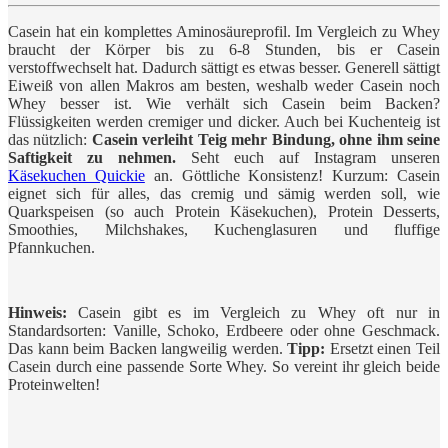
Casein hat ein komplettes Aminosäureprofil. Im Vergleich zu Whey
braucht der Körper bis zu 6-8 Stunden, bis er Casein
verstoffwechselt hat. Dadurch sättigt es etwas besser. Generell sättigt
Eiweiß von allen Makros am besten, weshalb weder Casein noch
Whey besser ist. Wie verhält sich Casein beim Backen?
Flüssigkeiten werden cremiger und dicker. Auch bei Kuchenteig ist
das nützlich:
Casein verleiht Teig mehr Bindung, ohne ihm seine
Saftigkeit zu nehmen.
Seht euch auf Instagram unseren
Käsekuchen Quickie
an. Göttliche Konsistenz! Kurzum: Casein
eignet sich für alles, das cremig und sämig werden soll, wie
Quarkspeisen (so auch Protein Käsekuchen), Protein Desserts,
Smoothies, Milchshakes, Kuchenglasuren und fluffige
Pfannkuchen.
Hinweis:
Casein gibt es im Vergleich zu Whey oft nur in
Standardsorten: Vanille, Schoko, Erdbeere oder ohne Geschmack.
Das kann beim Backen langweilig werden.
Tipp:
Ersetzt einen Teil
Casein durch eine passende Sorte Whey. So vereint ihr gleich beide
Proteinwelten!