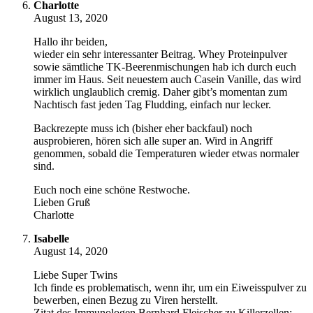
Charlotte
August 13, 2020
Hallo ihr beiden,
wieder ein sehr interessanter Beitrag. Whey Proteinpulver
sowie sämtliche TK-Beerenmischungen hab ich durch euch
immer im Haus. Seit neuestem auch Casein Vanille, das wird
wirklich unglaublich cremig. Daher gibt’s momentan zum
Nachtisch fast jeden Tag Fludding, einfach nur lecker.
Backrezepte muss ich (bisher eher backfaul) noch
ausprobieren, hören sich alle super an. Wird in Angriff
genommen, sobald die Temperaturen wieder etwas normaler
sind.
Euch noch eine schöne Restwoche.
Lieben Gruß
Charlotte
Isabelle
August 14, 2020
Liebe Super Twins
Ich finde es problematisch, wenn ihr, um ein Eiweisspulver zu
bewerben, einen Bezug zu Viren herstellt.
Zitat des Immunologen Bernhard Fleischer zu Killerzellen: