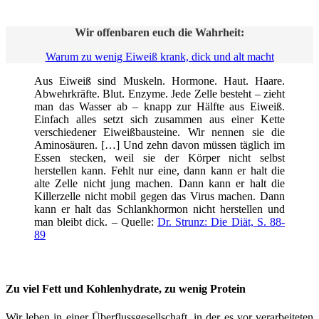
Wir offenbaren euch die Wahrheit:
Warum zu wenig Eiweiß krank, dick und alt macht
Aus Eiweiß sind Muskeln. Hormone. Haut. Haare.
Abwehrkräfte. Blut. Enzyme. Jede Zelle besteht – zieht
man das Wasser ab – knapp zur Hälfte aus Eiweiß.
Einfach alles setzt sich zusammen aus einer Kette
verschiedener Eiweißbausteine. Wir nennen sie die
Aminosäuren. […] Und zehn davon müssen täglich im
Essen stecken, weil sie der Körper nicht selbst
herstellen kann. Fehlt nur eine, dann kann er halt die
alte Zelle nicht jung machen. Dann kann er halt die
Killerzelle nicht mobil gegen das Virus machen. Dann
kann er halt das Schlankhormon nicht herstellen und
man bleibt dick. – Quelle:
Dr. Strunz: Die Diät, S. 88-
89
Zu viel Fett und Kohlenhydrate, zu wenig Protein
Wir leben in einer Überflussgesellschaft, in der es vor verarbeiteten