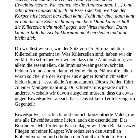
Eiweißbausteine. Wir nennen sie die Aminosäuren. […] Und
zehn davon müssen täglich im Essen stecken, weil sie der
Körper nicht selbst herstellen kann. Fehlt nur eine, dann kann
er halt die alte Zelle nicht jung machen. Dann kann er halt
die Killerzelle nicht mobil gegen das Virus machen. Dann
kann er halt das Schlankhormon nicht herstellen und man
bleibt dick.
Du wolltest wissen, wie der Satz von Dr. Strunz mit den
Killerzellen gemeint ist. Was Killerzellen sind, haben wir dir
erklärt. So schreiben wir weiter, dass ohne Aminosäuren, vor
allem die essentiellen, die Immunabwehr geschwächt ist.
Fehlen Aminosäuren, dann fehlen wichtige Nährstoffe, allen
voran solche, die der Körper aus eigener Kraft nicht selbst
bilden kann (= essentielle Aminosäuren). Dieses Fehlen führt
zu einer Mangelernährung. Du schreibst uns gerade nichts
anderes, weshalb wir davon ausgehen müssen, dass du etwas
gegen Eiweißpulver an sich hast. Das ist kein Teufelszeug, im
Gegenteil:
Eiweißpulver ist schlicht und einfach konzentrierte Milch, die
uns alle Eiweißbausteine liefert, auch die essentiellen. Das
Besondere: Mit Proteinpulver schlagen wir beim Backen zwei
Fliegen mit einer Klappe: Wir reduzieren den Anteil an
Kohlenhydraten und erhöhen den Anteil an Protein. Ergo