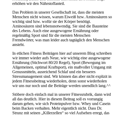
erhöhen wir den Nährstoffanteil.
Das Problem in unserer Gesellschaft ist, dass die meisten
Menschen nicht wissen, warum Eiweiß bzw. Aminosäuren so
wichtig sind bzw. wofür sie der Körper benötigt.
Aminosäuren sind lebensnotwendig. Sie sind die Bausteine
des Lebens. Auch eine ausgewogene Ernährung oder
regelmäßig Sport sind für die meisten Menschen
Fremdwörter, was man leider auch tagtäglich den Menschen
ansieht.
In etlichen Fitness Beiträgen hier auf unserem Blog schreiben
wir immer wieder aufs Neue, wie wichtig eine ausgewogene
Ernährung (Stichwort 80/20 Regel), Sport (Bewegung im
Allgemeinen, optimal Kraftsport), ein maßvoller Umgang mit
Genussmitteln, ausreichend Schlaf und ein besseres
Stressmanagement sind. Wir können das aber nicht explizit in
jedem Fitnessbeitrag wiederholen, denn sonst wiederholen
wir uns nur noch und die Beiträge werden unendlich lang.^^
Stöbere doch einfach mal in unserer Fitnessrubrik, dann wird
all das deutlich. Hier in diesem Beitrag soll es vorrangig
darum gehen, wie sich Proteinpulver bzw. Whey und Casein
beim Backen verhalten. Mehr eigentlich nicht. Dass Dr.
Strunz mit seinen „Killerzellen“ so viel Aufsehen erregt, das