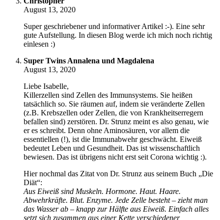
Christopher
August 13, 2020
Super geschriebener und informativer Artikel :-). Eine sehr
gute Aufstellung. In diesen Blog werde ich mich noch richtig
einlesen :)
Super Twins Annalena und Magdalena
August 13, 2020
Liebe Isabelle,
Killerzellen sind Zellen des Immunsystems. Sie heißen
tatsächlich so. Sie räumen auf, indem sie veränderte Zellen
(z.B. Krebszellen oder Zellen, die von Krankheitserregern
befallen sind) zerstören. Dr. Strunz meint es also genau, wie
er es schreibt. Denn ohne Aminosäuren, vor allem die
essentiellen (!), ist die Immunabwehr geschwächt. Eiweiß
bedeutet Leben und Gesundheit. Das ist wissenschaftlich
bewiesen. Das ist übrigens nicht erst seit Corona wichtig :).
Hier nochmal das Zitat von Dr. Strunz aus seinem Buch „Die
Diät“:
Aus Eiweiß sind Muskeln. Hormone. Haut. Haare.
Abwehrkräfte. Blut. Enzyme. Jede Zelle besteht – zieht man
das Wasser ab – knapp zur Hälfte aus Eiweiß. Einfach alles
setzt sich zusammen aus einer Kette verschiedener