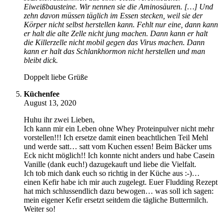
Eiweißbausteine. Wir nennen sie die Aminosäuren. […] Und
zehn davon müssen täglich im Essen stecken, weil sie der
Körper nicht selbst herstellen kann. Fehlt nur eine, dann kann
er halt die alte Zelle nicht jung machen. Dann kann er halt
die Killerzelle nicht mobil gegen das Virus machen. Dann
kann er halt das Schlankhormon nicht herstellen und man
bleibt dick.
Doppelt liebe Grüße
Küchenfee
August 13, 2020
Huhu ihr zwei Lieben,
Ich kann mir ein Leben ohne Whey Proteinpulver nicht mehr
vorstellen!!! Ich ersetze damit einen beachtlichen Teil Mehl
und werde satt… satt vom Kuchen essen! Beim Bäcker ums
Eck nicht möglich!! Ich konnte nicht anders und habe Casein
Vanille (dank euch!) dazugekauft und liebe die Vielfalt.
Ich tob mich dank euch so richtig in der Küche aus :-)…
einen Kefir habe ich mir auch zugelegt. Euer Fludding Rezept
hat mich schlussendlich dazu bewogen… was soll ich sagen:
mein eigener Kefir ersetzt seitdem die tägliche Buttermilch.
Weiter so!