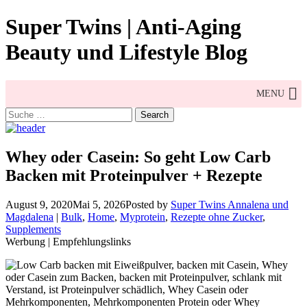
Skip
Super Twins | Anti-Aging
to
content
Beauty und Lifestyle Blog
MENU
Search
for:
Whey oder Casein: So geht Low Carb
Backen mit Proteinpulver + Rezepte
August 9, 2020
Mai 5, 2026
Posted by
Super Twins Annalena und
Magdalena
|
Bulk
,
Home
,
Myprotein
,
Rezepte ohne Zucker
,
Supplements
Werbung | Empfehlungslinks