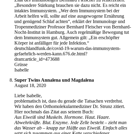
„Besondere Stärkung brauchen sie dazu nicht. Es reicht ein
intaktes Immunsystem. „Wer dem Immunsystem bei der
Arbeit helfen will, sollte auf eine ausgewogene Ernährung
und genügend Schlaf achten“, erklärt der Immunologe und
Tropenmediziner Professor Bernhard Fleischer von Bernhard-
Nocht-Institut in Hamburg. Auch regelmäßige Bewegung tut
dem Immunsystem gut. Allgemein gilt: „Ein erschöpfter
Körper ist anfälliger für jede Infektion.“
deutschlandfunk.de/covid-19-warum-das-immunsystem-
gefaehrlich-werden-kann.676.de.html?
dram:article_id=473688
Grüsse
Isabelle
Super Twins Annalena und Magdalena
August 18, 2020
Liebe Isabelle,
problematisch ist, dass du gerade die Tatsachen verdrehst.
Wir haben den Orthomolekularmediziner Dr. Strunz zitiert.
Hier nochmals das Zitat aus seinem Buch:
Aus Eiweiß sind Muskeln. Hormone. Haut. Haare.
Abwehrkräfte. Blut. Enzyme. Jede Zelle besteht – zieht man
das Wasser ab – knapp zur Hälfte aus Eiweiß. Einfach alles
setzt sich zusammen aus einer Kette verschiedener