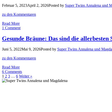
Test
Februar 5, 2023
April 2, 2026
Posted by
Super Twins Annalena und 
+
Super-
zu den Kommentaren
Rabatt!
Unsere
Read More
Top
1 Comment
3
Dekolleté
Gesunde Bräune: Das sind die allerbesten 
Pflege
gegen
Juni 5, 2022
Mai 9, 2026
Posted by
Super Twins Annalena und Magda
Falten
und
zu den Kommentaren
Pigmentflecken
Gesunde
Read More
Bräune:
6 Comments
Das
1
2
3
…
6
Weiter »
sind
die
allerbesten
Selbstbräuner
ohne
Reizer