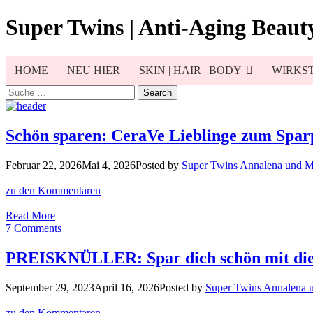
Skip
Super Twins | Anti-Aging Beauty
to
content
HOME
NEU HIER
SKIN | HAIR | BODY
WIRKST
Search
for:
Schön sparen: CeraVe Lieblinge zum Sparp
Februar 22, 2026
Mai 4, 2026
Posted by
Super Twins Annalena und 
zu den Kommentaren
Schön
Read More
sparen:
7 Comments
CeraVe
Lieblinge
PREISKNÜLLER: Spar dich schön mit die
zum
Sparpreis
September 29, 2023
April 16, 2026
Posted by
Super Twins Annalena 
–
gönnt
zu den Kommentaren