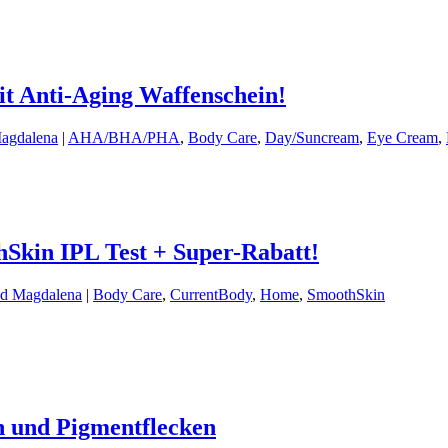
t Anti-Aging Waffenschein!
Magdalena
|
AHA/BHA/PHA
,
Body Care
,
Day/Suncream
,
Eye Cream
,
Skin IPL Test + Super-Rabatt!
nd Magdalena
|
Body Care
,
CurrentBody
,
Home
,
SmoothSkin
en und Pigmentflecken