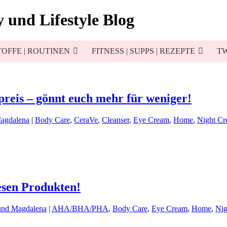
 und Lifestyle Blog
OFFE | ROUTINEN
FITNESS | SUPPS | REZEPTE
TW
reis – gönnt euch mehr für weniger!
Magdalena
|
Body Care
,
CeraVe
,
Cleanser
,
Eye Cream
,
Home
,
Night C
sen Produkten!
und Magdalena
|
AHA/BHA/PHA
,
Body Care
,
Eye Cream
,
Home
,
Nig