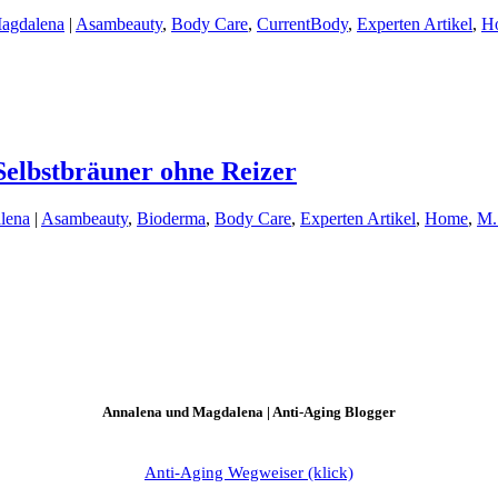
Magdalena
|
Asambeauty
,
Body Care
,
CurrentBody
,
Experten Artikel
,
H
Selbstbräuner ohne Reizer
lena
|
Asambeauty
,
Bioderma
,
Body Care
,
Experten Artikel
,
Home
,
M.
Annalena und Magdalena | Anti-Aging Blogger
Anti-Aging Wegweiser (klick)