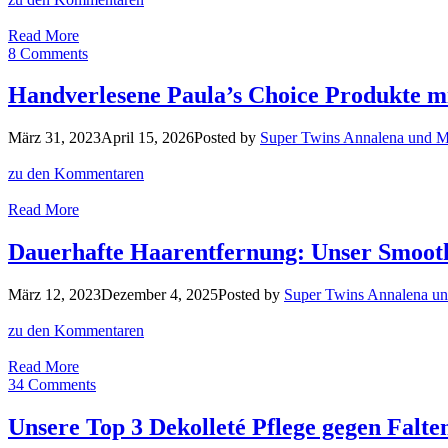
euch
mehr
PREISKNÜLLER:
Read More
für
Spar
8 Comments
weniger!
dich
schön
Handverlesene Paula’s Choice Produkte mi
mit
diesen
März 31, 2023
April 15, 2026
Posted by
Super Twins Annalena und 
Produkten!
zu den Kommentaren
Handverlesene
Read More
Paula’s
Choice
Dauerhafte Haarentfernung: Unser Smooth
Produkte
mit
März 12, 2023
Dezember 4, 2025
Posted by
Super Twins Annalena u
Anti-
Aging
zu den Kommentaren
Waffenschein!
Dauerhafte
Read More
Haarentfernung:
34 Comments
Unser
SmoothSkin
Unsere Top 3 Dekolleté Pflege gegen Falt
IPL