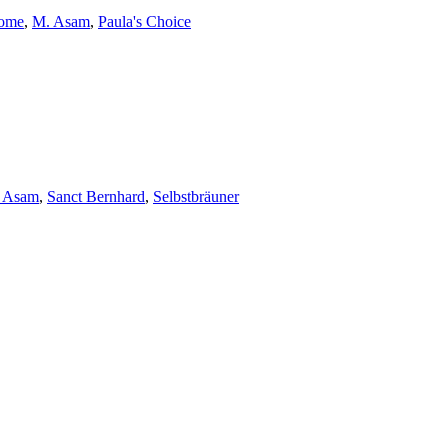
ome
,
M. Asam
,
Paula's Choice
 Asam
,
Sanct Bernhard
,
Selbstbräuner