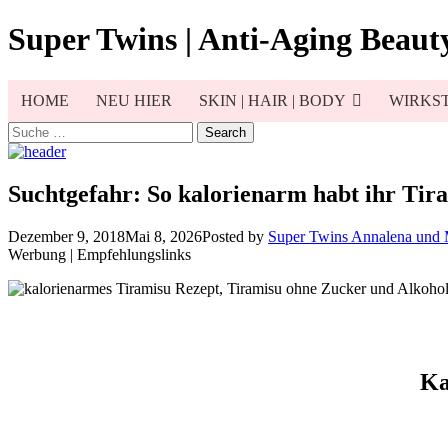
Skip
Super Twins | Anti-Aging Beauty
to
content
HOME
NEU HIER
SKIN | HAIR | BODY
WIRKST
Search
for:
Suchtgefahr: So kalorienarm habt ihr Tira
Dezember 9, 2018
Mai 8, 2026
Posted by
Super Twins Annalena und
Werbung | Empfehlungslinks
Ka