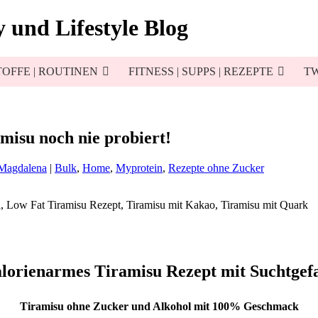
 und Lifestyle Blog
OFFE | ROUTINEN
FITNESS | SUPPS | REZEPTE
TW
misu noch nie probiert!
 Magdalena
|
Bulk
,
Home
,
Myprotein
,
Rezepte ohne Zucker
lorienarmes Tiramisu Rezept mit Suchtgef
Tiramisu ohne Zucker und Alkohol mit 100% Geschmack