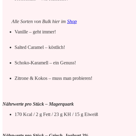
Alle Sorten von Bulk hier im
Shop
Vanille – geht immer!
Salted Caramel – köstlich!
Schoko-Karamell – ein Genuss!
Zitrone & Kokos – muss man probieren!
Nährwerte pro Stück – Magerquark
170 Kcal / 2 g Fett / 23 g KH / 15 g Eiweiß
Nährwerte pro Stück – Griech. Joghurt 2%