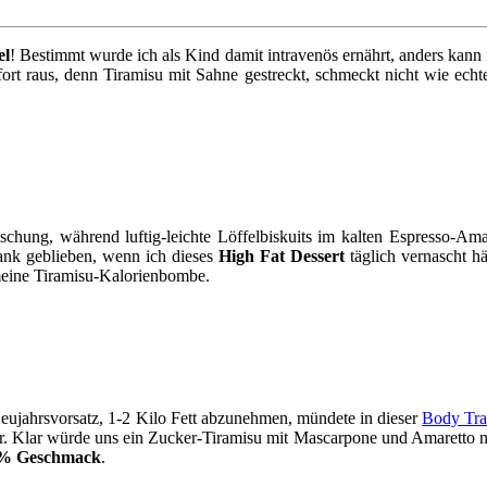
el
! Bestimmt wurde ich als Kind damit intravenös ernährt, anders kann i
rt raus, denn Tiramisu mit Sahne gestreckt, schmeckt nicht wie echtes
ung, während luftig-leichte Löffelbiskuits im kalten Espresso-Amare
lank geblieben, wenn ich dieses
High Fat Dessert
täglich vernascht h
meine Tiramisu-Kalorienbombe.
eujahrsvorsatz, 1-2 Kilo Fett abzunehmen, mündete in dieser
Body Tra
ar. Klar würde uns ein Zucker-Tiramisu mit Mascarpone und Amaretto ni
% Geschmack
.