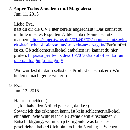
Super Twins Annalena und Magdalena
Juni 11, 2015
Liebe Eva,
hast du dir die UV-Filter bereits angeschaut? Das kannst du
mithilfe unseres Experten-Artikels über Sonnenschutz
machen:
https://super-twins.de/2014/07/02/sonnenschutz-wie-
ein-haehnchen-in-der-sonne-brutzeln-never-again/
Parfumfrei
ist es. Ob schlechter Alkohol enthalten ist, kannst du hier
prüfen:
https://super-twins.de/2014/07/02/alkohol-zelltod-auf-
raten-anti-aging-pro-aging/
Wie würdest du dann selbst das Produkt einschätzen? Wir
helfen danach gerne weiter :).
Eva
Juni 12, 2015
Hallo ihr beiden :)
Ja, ich habe den Artikel gelesen, danke :)
Soweit ich das erkennen kann, ist kein schlechter Alkohol
enthalten. Wie würdet ihr die Creme denn einschätzen ?
Entschuldigung, wenn ich jetzt irgendetwas falsches
geschrieben habe :D Ich bin noch ein Neuling in Sachen