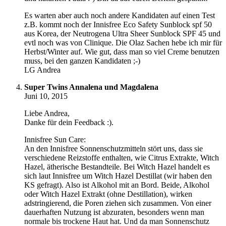
Es warten aber auch noch andere Kandidaten auf einen Test
z.B. kommt noch der Innisfree Eco Safety Sunblock spf 50
aus Korea, der Neutrogena Ultra Sheer Sunblock SPF 45 und
evtl noch was von Clinique. Die Olaz Sachen hebe ich mir für
Herbst/Winter auf. Wie gut, dass man so viel Creme benutzen
muss, bei den ganzen Kandidaten ;-)
LG Andrea
Super Twins Annalena und Magdalena
Juni 10, 2015
Liebe Andrea,
Danke für dein Feedback :).
Innisfree Sun Care:
An den Innisfree Sonnenschutzmitteln stört uns, dass sie
verschiedene Reizstoffe enthalten, wie Citrus Extrakte, Witch
Hazel, ätherische Bestandteile. Bei Witch Hazel handelt es
sich laut Innisfree um Witch Hazel Destillat (wir haben den
KS gefragt). Also ist Alkohol mit an Bord. Beide, Alkohol
oder Witch Hazel Extrakt (ohne Destillation), wirken
adstringierend, die Poren ziehen sich zusammen. Von einer
dauerhaften Nutzung ist abzuraten, besonders wenn man
normale bis trockene Haut hat. Und da man Sonnenschutz