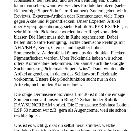
Konsistenz, den Geruch und die Anwendung ein. Zudem
kann man sehen, wann wir welches Produkt benutzen (siehe
Reihenfolge Super Skin Care Routinen). Zudem geben wir in
Reviews, Experten-Artikeln oder Kommentaren viele Tipps
gegen Akne und Pigmentflecken. Unser Experten-Artikel
über Hyperpigmentierung, siehe Rubrik SUPER EXPERT, ist
sehr hilfreich. Pickelmale werden in der Regel von allein
blasser. Die Haut muss sich in Ruhe regenerieren. Dabei
helfen ihr: Sanfte Reinigung, leichte chemische Peelings mit
AHA/BHA, Seren, Cremes und tagsüber hoher
Sonnenschutz. Andernfalls können aus den dunklen Flecken
Pigmentflecken werden. Über Pickelmale haben wir schon
öfters Kommentare bekommen. Du kannst auch die Google-
Suche nutzen: „Pickelmale Super Twins“. Dann werden alle
Artikel angegeben, in denen das Schlagwort Pickelmale
vorkommt. Unsere Blog-Suchfunktion sucht nur in den
Artikeln, nicht in den Kommentaren.
Die obige Dermasence Solvinea LSF 30 ist nicht die einzige
Sonnencreme auf unserem Blog.^^ Schau in der Rubrik
DAY/SUNCREAM vorbei. Die Dermasence Solvinea Lotion
LSF 50 nutzen wir z.B. gern als Augencreme, weil sie schön
reichhaltig ist.
Uns ist es wichtig, dass du selbst herausfindest, welche
Produkte für dich in Frage kommen könnten. Es würde nichts