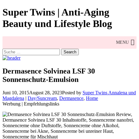
Skip
Super Twins | Anti-Aging
to
content
Beauty und Lifestyle Blog
MENU
Search
for:
Dermasence Solvinea LSF 30
Sonnenschutz-Emulsion
Juni 10, 2015
August 28, 2023
Posted by
Super Twins Annalena und
Magdalena
|
Day/Suncream
,
Dermasence
,
Home
Werbung | Empfehlungslinks