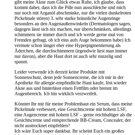
gibt meine Akne zum Glück etwas Ruhe, ich glaube, dass
kommt daher, dass ich die Pille nun ausschleiche und mich
nur noch mit Arganöl abschminke, nur die vielen dunkelroten
Pickelmale stören) 3. sehr starke bräunliche Augenringe
besonders an den Augenaußenwinkeln (Dermatologen sagen,
dagegen lässt sich nix machen, nur überschminken, allerdings
schimmern sie immer durch und ich werde gerne mal von
Fremden gefragt, ob ich eins aufs Auge bekommen habe) Ich
vermute schon länger eher eine Hyperpigmentierung als
Äderchen, die durchschimmern (irgendwie liest man immer
nur davon), aber die Haut dort ist auch sehr runzelig und
spannt.
Leider verwende ich derzeit keine Produkte mit
Sonnenschutz, denn jede Sonnencreme, die ich mir in der
Apotheke für allergie-empfindliche Haut kaufe, löst wieder
Akne aus und hinterlässt einen Fettfilm oder brennt im
Augenbereich. Ich bin wirklich verzweifelt.
Könntet Ihr mir für meine Problemhaut ein Serum, dass meine
Pickelmale verbessert, eine Gesichtscreme mit hohem LSF,
eine Augencreme mit hohem LSF – gerne reichhaltiger als die
Gesichtscreme und entsprechende BB-Cream, Concealer, der
nicht austrocknet empfehlen?
Ich wäre Euch super dankbar. Ihr scheint Euch ein großes