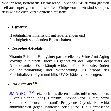
Wie ihr seht, besteht die Dermasence Solvinea LSF 30 zum größten
Teil aus super guten Inhaltsstoffen. Einige von ihnen sind so super,
dass wir sie euch kurz vorstellen müssen:
Glycerin:
Hautähnlicher Inhaltsstoff mit reparierenden und
feuchtigkeitsspendenden Eigenschaften.
Tocopheryl Acetate:
Vitamin E ist ein Hautglätter par excellence. Seine Anti-Aging
Vorzüge auf einen Blick: Es gehört zu den Superstars der
Antioxidantien. Es bekämpft wirksam freie Radikale, fördert
die Zellneubildung und Wundheilung. Es erhöht das
Feuchthaltevermögen und hilft, UV-Schäden vorzubeugen.
TM
JM ActiCare
:
TM
JM ActiCare
setzt sich aus diesen Inhaltsstoffen zusammen:
Silver Chloride (and) Titanium Dioxide (and) Diethylhexyl
Sodium Sulfosuccinate (and) Propylene Glycol. Es wirkt
antimikrobiell gegen Bakterien oder Pilze. Die Dermasence