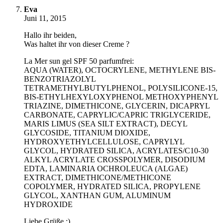
Eva
Juni 11, 2015
Hallo ihr beiden,
Was haltet ihr von dieser Creme ?
La Mer sun gel SPF 50 parfumfrei:
AQUA (WATER), OCTOCRYLENE, METHYLENE BIS-
BENZOTRIAZOLYL
TETRAMETHYLBUTYLPHENOL, POLYSILICONE-15,
BIS-ETHYLHEXYLOXYPHENOL METHOXYPHENYL
TRIAZINE, DIMETHICONE, GLYCERIN, DICAPRYL
CARBONATE, CAPRYLIC/CAPRIC TRIGLYCERIDE,
MARIS LIMUS (SEA SILT EXTRACT), DECYL
GLYCOSIDE, TITANIUM DIOXIDE,
HYDROXYETHYLCELLULOSE, CAPRYLYL
GLYCOL, HYDRATED SILICA, ACRYLATES/C10-30
ALKYL ACRYLATE CROSSPOLYMER, DISODIUM
EDTA, LAMINARIA OCHROLEUCA (ALGAE)
EXTRACT, DIMETHICONE/METHICONE
COPOLYMER, HYDRATED SILICA, PROPYLENE
GLYCOL, XANTHAN GUM, ALUMINUM
HYDROXIDE
Liebe Grüße :)