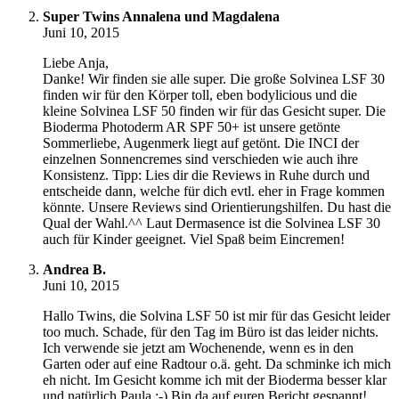
Super Twins Annalena und Magdalena
Juni 10, 2015
Liebe Anja,
Danke! Wir finden sie alle super. Die große Solvinea LSF 30
finden wir für den Körper toll, eben bodylicious und die
kleine Solvinea LSF 50 finden wir für das Gesicht super. Die
Bioderma Photoderm AR SPF 50+ ist unsere getönte
Sommerliebe, Augenmerk liegt auf getönt. Die INCI der
einzelnen Sonnencremes sind verschieden wie auch ihre
Konsistenz. Tipp: Lies dir die Reviews in Ruhe durch und
entscheide dann, welche für dich evtl. eher in Frage kommen
könnte. Unsere Reviews sind Orientierungshilfen. Du hast die
Qual der Wahl.^^ Laut Dermasence ist die Solvinea LSF 30
auch für Kinder geeignet. Viel Spaß beim Eincremen!
Andrea B.
Juni 10, 2015
Hallo Twins, die Solvina LSF 50 ist mir für das Gesicht leider
too much. Schade, für den Tag im Büro ist das leider nichts.
Ich verwende sie jetzt am Wochenende, wenn es in den
Garten oder auf eine Radtour o.ä. geht. Da schminke ich mich
eh nicht. Im Gesicht komme ich mit der Bioderma besser klar
und natürlich Paula :-) Bin da auf euren Bericht gespannt!