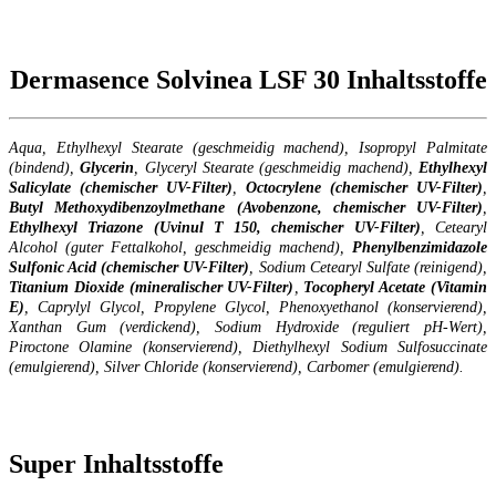
Dermasence Solvinea LSF 30 Inhaltsstoffe
Aqua, Ethylhexyl Stearate (geschmeidig machend), Isopropyl Palmitate
(bindend),
Glycerin
, Glyceryl Stearate (geschmeidig machend),
Ethylhexyl
Salicylate (chemischer UV-Filter)
,
Octocrylene (chemischer UV-Filter)
,
Butyl Methoxydibenzoylmethane (Avobenzone, chemischer UV-Filter)
,
Ethylhexyl Triazone (Uvinul T 150, chemischer UV-Filter)
, Cetearyl
Alcohol (guter Fettalkohol, geschmeidig machend),
Phenylbenzimidazole
Sulfonic Acid (chemischer UV-Filter)
, Sodium Cetearyl Sulfate (reinigend),
Titanium Dioxide (mineralischer UV-Filter)
,
Tocopheryl Acetate (Vitamin
E)
, Caprylyl Glycol, Propylene Glycol, Phenoxyethanol (konservierend),
Xanthan Gum (verdickend), Sodium Hydroxide (reguliert pH-Wert),
Piroctone Olamine (konservierend), Diethylhexyl Sodium Sulfosuccinate
(emulgierend), Silver Chloride (konservierend), Carbomer (emulgierend).
Super Inhaltsstoffe