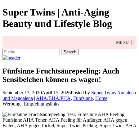
Skip
Super Twins | Anti-Aging
to
content
Beauty und Lifestyle Blog
MENU
Search
for:
Fünfsinne Fruchtsäurepeeling: Auch
Sensibelchen können es wagen!
September 13, 2020
April 15, 2026
Posted by
Super Twins Annalena
und Magdalena
|
AHA/BHA/PHA
,
Fünfsinne
,
Home
Werbung | Empfehlungslinks