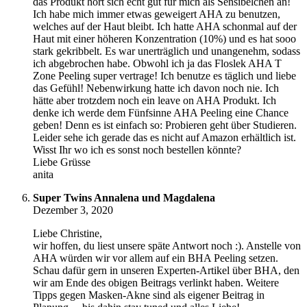
das Produkt hört sich echt gut für mich als Sensibelchen an!
Ich habe mich immer etwas geweigert AHA zu benutzen,
welches auf der Haut bleibt. Ich hatte AHA schonmal auf der
Haut mit einer höheren Konzentration (10%) und es hat sooo
stark gekribbelt. Es war unerträglich und unangenehm, sodass
ich abgebrochen habe. Obwohl ich ja das Floslek AHA T
Zone Peeling super vertrage! Ich benutze es täglich und liebe
das Gefühl! Nebenwirkung hatte ich davon noch nie. Ich
hätte aber trotzdem noch ein leave on AHA Produkt. Ich
denke ich werde dem Fünfsinne AHA Peeling eine Chance
geben! Denn es ist einfach so: Probieren geht über Studieren.
Leider sehe ich gerade das es nicht auf Amazon erhältlich ist.
Wisst Ihr wo ich es sonst noch bestellen könnte?
Liebe Grüsse
anita
Super Twins Annalena und Magdalena
Dezember 3, 2020
Liebe Christine,
wir hoffen, du liest unsere späte Antwort noch :). Anstelle von
AHA würden wir vor allem auf ein BHA Peeling setzen.
Schau dafür gern in unseren Experten-Artikel über BHA, den
wir am Ende des obigen Beitrags verlinkt haben. Weitere
Tipps gegen Masken-Akne sind als eigener Beitrag in