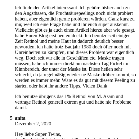
Ich finde den Artikel interessant. Ich gehöre bisher auch zu
den Angsthasen, die Fruchtsäurepeelings noch nicht probiert
haben, aber eigentlich gerne probieren würden. Ganz kurz zu
mir, weil ich eine Frage habe und ihr euch super auskennt.
Vielleicht gibt es ja auch einen Artikel hierzu aber wie gesagt,
habe Euren Blog erst neu entdeckt. Ich benutze seit einiger
Zeit Retinol und meine Haut ist dadurch deutlich besser
geworden, ich hatte trotz Baujahr 1980 doch öfter noch mit
Unreinheiten zu kämpfen, und dieses Problem war eigentlich
weg. Doch seit wir alle in Geschäften etc. Maske tragen
müssen, habe ich immer direkt am nächsten Tag Pickel im
Kinnbereich, der unter der Maske ist. Diese heilen sehr
schlecht, da ja regelmäßig wieder ne Maske drüber kommt, so
werden es immer mehr. Wäre es da gut mit diesem Peeling zu
starten oder habt ihr andere Tipps. Vielen Dank.
Ich benutze übrigens das 1% Retinol von M. Asam und
vertrage Retinol generell extrem gut und hatte nie Probleme
damit.
anita
Dezember 2, 2020
Hey liebe Super Twins,