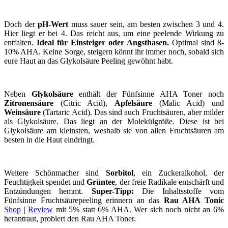
Doch der
pH-Wert
muss sauer sein, am besten zwischen 3 und 4.
Hier liegt er bei 4. Das reicht aus, um eine peelende Wirkung zu
entfalten.
Ideal für Einsteiger oder Angsthasen.
Optimal sind 8-
10% AHA. Keine Sorge, steigern könnt ihr immer noch, sobald sich
eure Haut an das Glykolsäure Peeling gewöhnt habt.
Neben
Glykolsäure
enthält der Fünfsinne AHA Toner noch
Zitronensäure
(Citric Acid),
Apfelsäure
(Malic Acid) und
Weinsäure
(Tartaric Acid). Das sind auch Fruchtsäuren, aber milder
als Glykolsäure. Das liegt an der Molekülgröße. Diese ist bei
Glykolsäure am kleinsten, weshalb sie von allen Fruchtsäuren am
besten in die Haut eindringt.
Weitere Schönmacher sind
Sorbitol
, ein Zuckeralkohol, der
Feuchtigkeit spendet und
Grüntee
, der freie Radikale entschärft und
Entzündungen hemmt.
Super-Tipp:
Die Inhaltsstoffe vom
Fünfsinne Fruchtsäurepeeling erinnern an das
Rau AHA Tonic
Shop
|
Review
mit 5% statt 6% AHA. Wer sich noch nicht an 6%
herantraut, probiert den Rau AHA Toner.