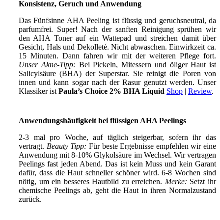
Konsistenz, Geruch und Anwendung
Das Fünfsinne AHA Peeling ist flüssig und geruchsneutral, da
parfumfrei. Super! Nach der sanften Reinigung sprühen wir
den AHA Toner auf ein Wattepad und streichen damit über
Gesicht, Hals und Dekolleté. Nicht abwaschen. Einwirkzeit ca.
15 Minuten. Dann fahren wir mit der weiteren Pflege fort.
Unser Akne-Tipp:
Bei Pickeln, Mitessern und öliger Haut ist
Salicylsäure (BHA) der Superstar. Sie reinigt die Poren von
innen und kann sogar nach der Rasur genutzt werden. Unser
Klassiker ist
Paula’s Choice 2% BHA Liquid
Shop
|
Review
.
Anwendungshäufigkeit bei flüssigen AHA Peelings
2-3 mal pro Woche, auf täglich steigerbar, sofern ihr das
vertragt.
Beauty Tipp:
Für beste Ergebnisse empfehlen wir eine
Anwendung mit 8-10% Glykolsäure im Wechsel. Wir vertragen
Peelings fast jeden Abend. Das ist kein Muss und kein Garant
dafür, dass die Haut schneller schöner wird. 6-8 Wochen sind
nötig, um ein besseres Hautbild zu erreichen.
Merke:
Setzt ihr
chemische Peelings ab, geht die Haut in ihren Normalzustand
zurück.