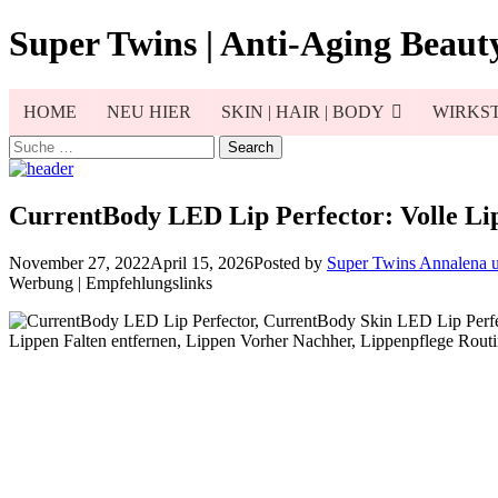
Skip
Super Twins | Anti-Aging Beauty
to
content
HOME
NEU HIER
SKIN | HAIR | BODY
WIRKST
Search
for:
CurrentBody LED Lip Perfector: Volle Li
November 27, 2022
April 15, 2026
Posted by
Super Twins Annalena 
Werbung | Empfehlungslinks