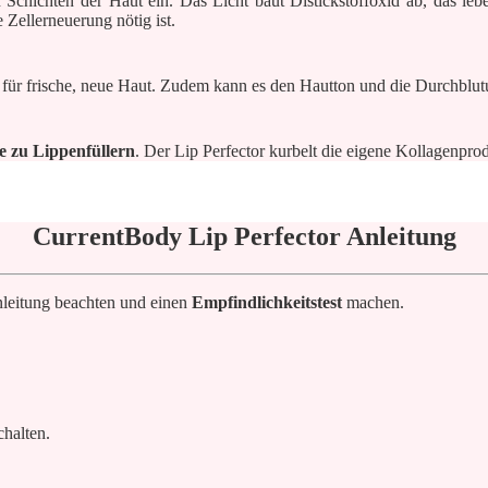
 Schichten der Haut ein. Das Licht baut Distickstoffoxid ab, das lebe
 Zellerneuerung nötig ist.
t für frische, neue Haut. Zudem kann es den Hautton und die Durchblut
e zu Lippenfüllern
. Der Lip Perfector kurbelt die eigene Kollagenpro
CurrentBody Lip Perfector Anleitung
nleitung beachten und einen
Empfindlichkeitstest
machen.
halten.