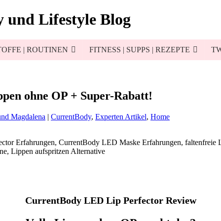
 und Lifestyle Blog
OFFE | ROUTINEN
FITNESS | SUPPS | REZEPTE
TW
ppen ohne OP + Super-Rabatt!
und Magdalena
|
CurrentBody
,
Experten Artikel
,
Home
CurrentBody LED Lip Perfector Review