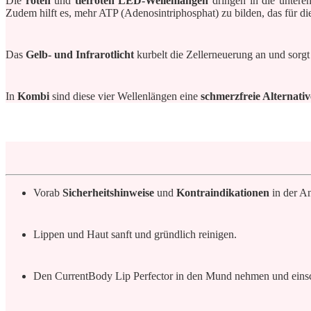
Die
roten
und
tiefroten LED-Wellenlängen
dringen in die unteren
Zudem hilft es, mehr ATP (Adenosintriphosphat) zu bilden, das für die
Das
Gelb- und Infrarotlicht
kurbelt die Zellerneuerung an und sorg
In
Kombi
sind diese vier Wellenlängen eine
schmerzfreie Alternativ
Vorab
Sicherheitshinweise
und
Kontraindikationen
in der A
Lippen und Haut sanft und gründlich reinigen.
Den CurrentBody Lip Perfector in den Mund nehmen und einsc