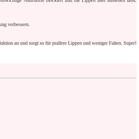
nswichtige Nährstoffe blockiert und die Lippen älter aussehen lässt.
ung verbessern.
duktion an und sorgt so für prallere Lippen und weniger Falten. Super!