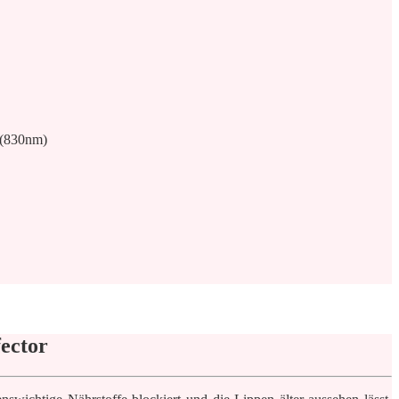
 (830nm)
fector