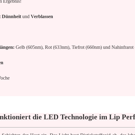
m Ergebnis!
t
Dünnheit
und
Verblassen
längen:
Gelb (605nm), Rot (633nm), Tiefrot (660nm) und Nahinfrarot
en
Woche
nktioniert die LED Technologie im Lip Per