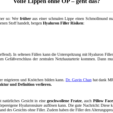
Volle Lippen ohne OP – geht das?
mmer so: Wer
früher
aus einer schmalen Lippe einen Schmollmund mac
enen Stoff handelt, bergen
Hyaluron Filler Risiken
:
ffend). In seltenen Fällen kann die Unterspritzung mit Hyaluron Fill
s zum Gefäßverschluss der zentralen Netzhautarterie kommen. Dann m
ller migrieren und Knötchen bilden kann.
Dr. Gavin Chan
hat dank MRI
tur und Definition verlieren.
t natürliches Gesicht in eine
geschwollene Fratze
, auch
Pillow Fac
e körpereigene Hyaluronsäure auflösen kann. Die gute Nachricht: Dies
ustand des Gesichts ohne Filler. Zudem haben die Filler den Alterungspr