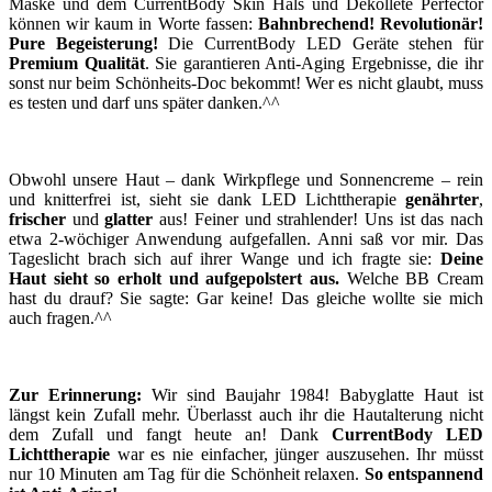
Maske und dem CurrentBody Skin Hals und Dekolleté Perfector
können wir kaum in Worte fassen:
Bahnbrechend! Revolutionär!
Pure Begeisterung!
Die CurrentBody LED Geräte stehen für
Premium Qualität
. Sie garantieren Anti-Aging Ergebnisse, die ihr
sonst nur beim Schönheits-Doc bekommt! Wer es nicht glaubt, muss
es testen und darf uns später danken.^^
Obwohl unsere Haut – dank Wirkpflege und Sonnencreme – rein
und knitterfrei ist, sieht sie dank LED Lichttherapie
genährter
,
frischer
und
glatter
aus! Feiner und strahlender! Uns ist das nach
etwa 2-wöchiger Anwendung aufgefallen. Anni saß vor mir. Das
Tageslicht brach sich auf ihrer Wange und ich fragte sie:
Deine
Haut sieht so erholt und aufgepolstert aus.
Welche BB Cream
hast du drauf? Sie sagte: Gar keine! Das gleiche wollte sie mich
auch fragen.^^
Zur Erinnerung:
Wir sind Baujahr 1984! Babyglatte Haut ist
längst kein Zufall mehr. Überlasst auch ihr die Hautalterung nicht
dem Zufall und fangt heute an! Dank
CurrentBody LED
Lichttherapie
war es nie einfacher, jünger auszusehen. Ihr müsst
nur 10 Minuten am Tag für die Schönheit relaxen.
So entspannend