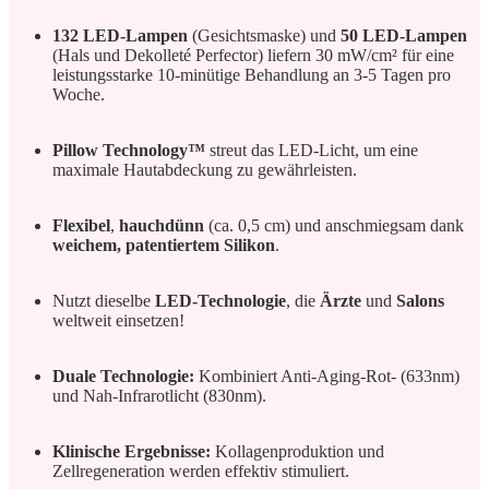
132 LED-Lampen
(Gesichtsmaske) und
50 LED-Lampen
(Hals und Dekolleté Perfector) liefern 30 mW/cm² für eine
leistungsstarke 10-minütige Behandlung an 3-5 Tagen pro
Woche.
Pillow Technology™
streut das LED-Licht, um eine
maximale Hautabdeckung zu gewährleisten.
Flexibel
,
hauchdünn
(ca. 0,5 cm) und anschmiegsam dank
weichem, patentiertem Silikon
.
Nutzt dieselbe
LED-Technologie
, die
Ärzte
und
Salons
weltweit einsetzen!
Duale Technologie:
Kombiniert Anti-Aging-Rot- (633nm)
und Nah-Infrarotlicht (830nm).
Klinische Ergebnisse:
Kollagenproduktion und
Zellregeneration werden effektiv stimuliert.