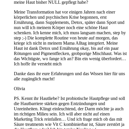
meine Haut bisher NULL gepflegt habe?
Meine Transformation hat vor einigen Jahren nach einer
körperlichen und psychischen Krise begonnen, erst
Ernährung, dann Supplements, Detox, später dann Sport und
nun will ich meinem Körper noch eine schöne Haut
schenken. Ich kenne mich, ich muss langsam machen, step by
step ;-) Die komplette Routine von heute auf morgen, das
kriege ich nicht in meinem Mama Alltag integriert. Meine
Haut ist dank Detox und Ernährung okay, bis auf ein paar
Rötungen und Pigmentflecken, grobporige Mischhaut. Was ist
das Wichtigste, wo fange ich an? Bin ein wenig überfordert…
Ich hoffe ihr versteht mich
Danke dass ihr eure Erfahrungen und das Wissen hier für uns
alle zugänglich macht!
Olivia
PS. Kennt ihr Hautliebe? Ist probiotische Hautpflege und soll
die Hautbarriere stärken gegen Entzündungen und
Unreinheiten. Klingt einleuchtend, der Darm möchte ja auch
im richtigen Milieu sein. Ich will aber nicht auf einen
Marketing Trick reinfallen… Und ich frage mich ob das mit
Säure treatments wie Vit C kombinierbar ist, Säure zerstört ja