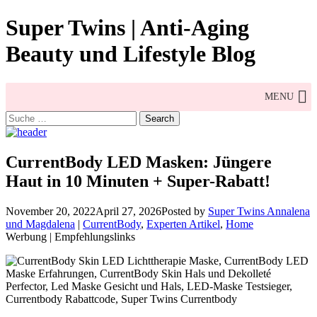
Skip
Super Twins | Anti-Aging
to
content
Beauty und Lifestyle Blog
MENU
Search
for:
CurrentBody LED Masken: Jüngere
Haut in 10 Minuten + Super-Rabatt!
November 20, 2022
April 27, 2026
Posted by
Super Twins Annalena
und Magdalena
|
CurrentBody
,
Experten Artikel
,
Home
Werbung | Empfehlungslinks