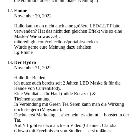
die Hautflora oder? Ich bin totaler Neuling :-(
Emine
November 20, 2022
Hallo kann man nicht auch eine größere LED/LLT Platte
verwenden? Hat das nicht den gleichen Effekt wie so eine
Maske? Wie sowas z.B.:
mitoredlight.com/collections/portable-devices
Würde gerne eure Meinung dazu erhalten.
Lg Emine
Der Hydro
November 21, 2022
Hallo Ihr Beiden,
ich nutze auch bereits seit 2 Jahren LED Maske & für die
Hände von CurrentBody.
Eine Wohltat… für Haut (milde Rosazea) &
Tiefenentspannung.
In Verbindung mit Green Tea Seren kann man die Wirkung
noch steigern (Maysama).
Dachte erst Marketing… aber nein, es stimmt… boostet in der
Tat.
Auf YT gibt es dazu auch ein Video (Channel: Claudia
Glows) mit Ergebnissen von Studien… erst unlängst