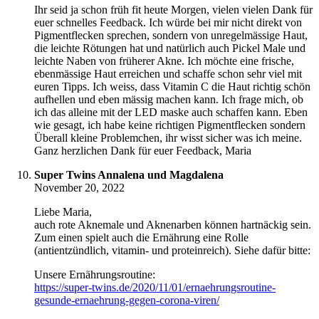
Ihr seid ja schon früh fit heute Morgen, vielen vielen Dank für
euer schnelles Feedback. Ich würde bei mir nicht direkt von
Pigmentflecken sprechen, sondern von unregelmässige Haut,
die leichte Rötungen hat und natürlich auch Pickel Male und
leichte Naben von früherer Akne. Ich möchte eine frische,
ebenmässige Haut erreichen und schaffe schon sehr viel mit
euren Tipps. Ich weiss, dass Vitamin C die Haut richtig schön
aufhellen und eben mässig machen kann. Ich frage mich, ob
ich das alleine mit der LED maske auch schaffen kann. Eben
wie gesagt, ich habe keine richtigen Pigmentflecken sondern
Überall kleine Problemchen, ihr wisst sicher was ich meine.
Ganz herzlichen Dank für euer Feedback, Maria
Super Twins Annalena und Magdalena
November 20, 2022
Liebe Maria,
auch rote Aknemale und Aknenarben können hartnäckig sein.
Zum einen spielt auch die Ernährung eine Rolle
(antientzündlich, vitamin- und proteinreich). Siehe dafür bitte:
Unsere Ernährungsroutine:
https://super-twins.de/2020/11/01/ernaehrungsroutine-
gesunde-ernaehrung-gegen-corona-viren/