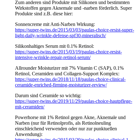
Zum anderen sind Produkte mit Silikonen und bestimmten
Wirkstoffen gegen Aknemale und -narben förderlich. Super
Produkte sind z.B. diese hier:
Sonnencreme mit Anti-Narben Wirkung:
https://super-twins.de/2015/03/03/paulas-choice-resist-super-
light-daily-wrinkle-defense-spf30-mineralisch/
Silikonhaltiges Serum mit 0.1% Retinol:
https://super-twins.de/2015/03/19/paulas-choice-resist-
intensive-wrinkle-repair-retinol-serum/
Allrounder Moisturizer mit 7% Vitamin C (SAP), 0.1%
Retinol, Ceramiden und Collagen-Support Komplex:
https://super-twins.de/2018/11/18/paulas-choice-clinical-
ceramide-enriched-firming-moisturizer-review/
Darum sind Ceramide so wichtig:
https://super-twins.de/2019/11/29/paulas-choice-hautpflege-
mit-ceramiden/
Powerhorse mit 1% Retinol gegen Akne, Aknemale und
Narben (nur für Retinolprofis, als Retinolneuling
einschleichend verwenden oder nur zur punktuellen
Anwendung):
https://super-twins.de/2015/03/29/paulas-choice-clinical-1-