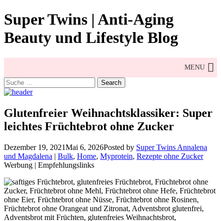
Skip
Super Twins | Anti-Aging
to
content
Beauty und Lifestyle Blog
MENU
Search
for:
Glutenfreier Weihnachtsklassiker: Super
leichtes Früchtebrot ohne Zucker
Dezember 19, 2021
Mai 6, 2026
Posted by
Super Twins Annalena
und Magdalena
|
Bulk
,
Home
,
Myprotein
,
Rezepte ohne Zucker
Werbung | Empfehlungslinks