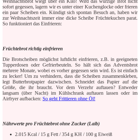
Weihnachtsbrot wiegt über ein Kilo! Wird das würzige Brot nicht
sofort gegessen, lagern wir es unter einer Kuchenglocke oder frieren
ein paar Scheiben ein. Kündigt sich spontan Besuch an, haben wir
zur Weihnachtszeit immer eine dicke Scheibe Früchtekuchen parat.
So funktioniert das Einfrieren:
Früchtebrot richtig einfrieren
Die Brotscheiben möglichst luftdicht einfrieren, z.B. in geeigneten
Tupperdosen oder Gefrierbeuteln. So hält sich das Adventsbrot
mehrere Monate, wobei es vorher gegessen sein wird. Es ist einfach
zu lecker! Um zu verhindern, dass die Scheiben zusammenkleben,
legt Butterbrotpapier dazwischen. Schneidet das Papier auf die
Größe, die ihr braucht. Vor dem Verzehr auftauen? Entweder
langsam (über Nacht) im Kühlschrank auftauen lassen oder im
Airfryer aufbacken:
So geht Frittieren ohne Öl!
Nährwerte pro Früchtebrot ohne Zucker (Laib)
2.015 Kcal / 15 g Fett / 354 g KH / 100 g Eiweiß