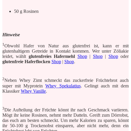
50 g Rosinen
Hinweise
1
Obwohl Hafer von Natur aus glutenfrei ist, kann er mit
glutenhaltigem Getreide in Kontakt kommen. Wer unter Zöliakie
leidet, wählt
glutenfreies Hafermehl
Shop
|
Shop
|
Shop
oder
glutenfreie Haferflocken
Shop
|
Shop
.
2
Neben Whey Zimt schmeckt das zuckerfreie Früchtebrot auch
super mit Myprotein
Whey Spekulatius
. Gelingt auch mit dem
Klassiker
Whey Vanille
.
3
Die Aufteilung der Früchte könnt ihr nach Geschmack variieren.
Mögt ihr keine Rosinen, nehmt mehr Datteln. Greift zum Dörrobst,
das euch am besten schmeckt. Um mehr Kalorien zu sparen, könnt
ihr 50-100 g Trockenobst einsparen, aber nicht mehr, denn ein
Früchtebrot lebt von Früchten.