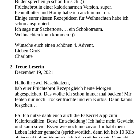
Bilder sprechen ja schon für sich :))
Früchtebrot in einer kalorienarmen Version, super.
Peanutbutter und Honig habe ich auch immer da.
Einige eurer süssen Rezeptideen für Weihnachten habe ich
schon ausprobiert.
Ich sage nur Sachertorte…. ein Schokotraum.
Weihnachten kann kommen :))
Wünsche euch einen schönen 4. Advent.
Lieben Gruß
Charlotte
Treue Leserin
Dezember 19, 2021
Hallo ihr zwei Naschkatzen,
hab euer Früchtebrot Rezept gleich heute Morgen
abgespeichert. Das wollte ich schon immer mal backen! Mir
fehlen nur noch Trockenfrüchte und ein Kürbis. Dann kanns
losgehen…
PS: Ich nutze dank euch auch die Fatsecret App zum
Kalorienzählen. Beste Entscheidung! Ich halte mein Gewicht
und kann soviel Essen wie noch nie zuvor. Ihr habt mein
Leben leichter gemacht (sprichwörtlich, denn ich hab 10 Kilo
abgespeckt ohne Hunger). Ich halte seitdem mein Gewicht,