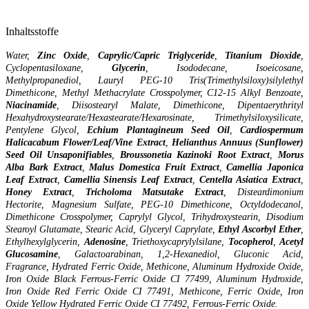
Inhaltsstoffe
Water,
Zinc Oxide
,
Caprylic/Capric Triglyceride
,
Titanium
Dioxide
,
Cyclopentasiloxane,
Glycerin
, Isododecane, Isoeicosane,
Methylpropanediol, Lauryl PEG-10 Tris(Trimethylsiloxy)silylethyl
Dimethicone, Methyl Methacrylate Crosspolymer, C12-15 Alkyl Benzoate,
Niacinamide
, Diisostearyl Malate, Dimethicone, Dipentaerythrityl
Hexahydroxystearate/Hexastearate/Hexarosinate, Trimethylsiloxysilicate,
Pentylene Glycol,
Echium
Plantagineum
Seed
Oil
,
Cardiospermum
Halicacabum Flower/Leaf/Vine Extract
,
Helianthus Annuus (Sunflower)
Seed Oil Unsaponifiables
,
Broussonetia
Kazinoki
Root
Extract
,
Morus
Alba
Bark
Extract
,
Malus
Domestica
Fruit
Extract
,
Camellia
Japonica
Leaf
Extract
,
Camellia
Sinensis
Leaf
Extract
,
Centella
Asiatica
Extract
,
Honey
Extract
,
Tricholoma
Matsutake
Extract
, Disteardimonium
Hectorite, Magnesium Sulfate, PEG-10 Dimethicone, Octyldodecanol,
Dimethicone Crosspolymer, Caprylyl Glycol, Trihydroxystearin, Disodium
Stearoyl Glutamate, Stearic Acid, Glyceryl Caprylate,
Ethyl
Ascorbyl
Ether
,
Ethylhexylglycerin,
Adenosine
, Triethoxycaprylylsilane,
Tocopherol
,
Acetyl
Glucosamine
, Galactoarabinan, 1,2-Hexanediol, Gluconic Acid,
Fragrance, Hydrated Ferric Oxide, Methicone, Aluminum Hydroxide Oxide,
Iron Oxide Black Ferrous-Ferric Oxide CI 77499, Aluminum Hydroxide,
Iron Oxide Red Ferric Oxide CI 77491, Methicone, Ferric Oxide, Iron
Oxide Yellow Hydrated Ferric Oxide CI 77492, Ferrous-Ferric Oxide.