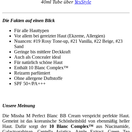
40ml Tube über
YesStyle
Die Fakten auf einen Blick
Für alle Hauttypen
Vor allem bei gereizter Haut (Ekzeme, Allergien)
Nuancen: #19 Rosy Tone-up, #21 Vanilla, #22 Beige, #23
Sand
Geringe bis mittlere Deckkraft
Auch als Concealer ideal
Für natürlich schöne Haut
Enthält 10 Blanc Complex™
Reizarm parfümiert
Ohne allergene Duftstoffe
SPF 50+/PA+++
Unsere Meinung
Die Missha M Perfect Blanc BB Cream verspricht perfekte Haut.
Gemeint ist das koreanische Schönheitsbild von ebenmäßig heller
Haut. Dafür sorgt der
10 Blanc Complex™
aus Niacinamide,
Galactoarabinan, Centella Asiatica, Apple Extract, Green Tea