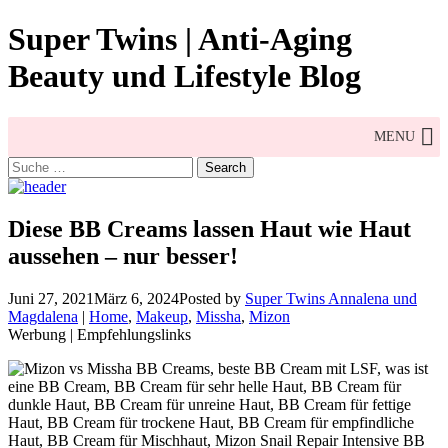
Skip
Super Twins | Anti-Aging
to
content
Beauty und Lifestyle Blog
MENU
Search
for:
Diese BB Creams lassen Haut wie Haut
aussehen – nur besser!
Juni 27, 2021
März 6, 2024
Posted by
Super Twins Annalena und
Magdalena
|
Home
,
Makeup
,
Missha
,
Mizon
Werbung | Empfehlungslinks