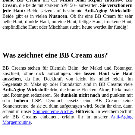
Cream
, die beide mit starkem SPF 50+ aufwarten.
Sie verschönern
jede Haut:
Beide setzen auf bestimmte
Anti-Aging Wirkstoffe
.
Beide gibt es in vielen
Nuancen
. Ob ihr eine BB Cream für sehr
helle Haut, dunkle Haut, unreine Haut, fettige Haut, trockene Haut,
empfindliche Haut oder Mischhaut sucht, heute werdet ihr fündig!
Was zeichnet eine BB Cream aus?
BB Creams stehen für Blemish Balm, der Makel und Rötungen
kaschiert, ohne dick aufzutragen.
Sie lassen Haut wie Haut
aussehen
, da ihre Deckkraft von leicht bis mittel reicht. Im
Gegensatz zu Make-up oder Foundation sind in BB Creams viele
Anti-Aging Wirkstoffe
drin, die braune Flecken, Akne, Pickelmale
und Rötungen reduzieren. Sie
dunkeln nicht nach
und punkten mit
sehr
hohem LSF
. Dennoch ersetzt eine BB Cream keine
Sonnencreme, da sie zu dünn aufgetragen wird. Sucht ihr eine, dann
schaut in unser
Sonnencreme Archiv
.
Hilfreich:
In welchem Schritt
wir BB Creams einbauen, erfahrt ihr in unserer
Anti-Aging
Morgenroutine
.