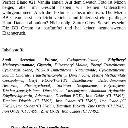
Perfect Blanc #21 Vanilla ähnelt. Auf dem Swatch Foto ist Mizon
beiger, aber im Gesicht haben wir keinen Unterschied
wahrgenommen. Auch die Textur ist nahezu identisch. Die Mizon
BB Cream lässt sich leicht verteilen und hinterlässt eine gepflegte
Haut. Danach abpudern? Nicht nötig. Zarter Glow. So soll es sein!
Die BB Cream ist parfümfrei und hat keinen nennenswerten
Eigengeruch.
Inhaltsstoffe
Snail Secretion Filtrate
, Cyclopentasiloxane,
Ethylhexyl
Methoxycinnamate
,
Glycerin
, Diisostearyl Malate, Phenyl Trimethicone,
Cyclohexasiloxane, PEG-10 Dimethicone,
Niacinamide
, Cyclomethicone,
Sodium Chloride, Trimethylsiloxyphenyl Dimethicone, Methyl Methacrylate
Crosspolymer, Cetyl PEG/PPG-10/1 Dimethicone, Disteardimonium
Hectorite, Phenoxyethanol, Sorbitan Sesquioleate, Polyethylene,
Triethoxycaprylylsilane, Dimethicone Crosspolymer, Aluminum Hydroxide,
Ethylhexylglycerin,
Adenosine
, Disodium EDTA, Iron Oxide (CI 77491),
Titanium Dioxide (CI 77891), Iron Oxides (CI 77491), Iron Oxide (CI
77492), Iron Oxides (CI 77499),
Titanium
Dioxide
, Zinc Oxide (CI 77947),
Iron Oxide (CI 77499),
Zinc
Oxide
, Iron Oxides (CI 77492).
Das wird eure Haut verändern: