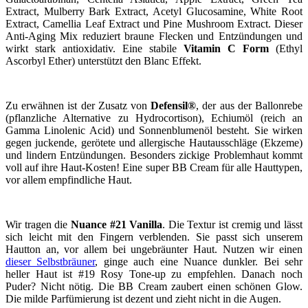
Extract, Mulberry Bark Extract, Acetyl Glucosamine, White Root
Extract, Camellia Leaf Extract und Pine Mushroom Extract. Dieser
Anti-Aging Mix reduziert braune Flecken und Entzündungen und
wirkt stark antioxidativ. Eine stabile
Vitamin C Form
(Ethyl
Ascorbyl Ether) unterstützt den Blanc Effekt.
Zu erwähnen ist der Zusatz von
Defensil®
, der aus der Ballonrebe
(pflanzliche Alternative zu Hydrocortison), Echiumöl (reich an
Gamma Linolenic Acid) und Sonnenblumenöl besteht. Sie wirken
gegen juckende, gerötete und allergische Hautausschläge (Ekzeme)
und lindern Entzündungen. Besonders zickige Problemhaut kommt
voll auf ihre Haut-Kosten! Eine super BB Cream für alle Hauttypen,
vor allem empfindliche Haut.
Wir tragen die
Nuance #21 Vanilla
. Die Textur ist cremig und lässt
sich leicht mit den Fingern verblenden. Sie passt sich unserem
Hautton an, vor allem bei ungebräunter Haut. Nutzen wir einen
dieser Selbstbräuner
, ginge auch eine Nuance dunkler. Bei sehr
heller Haut ist #19 Rosy Tone-up zu empfehlen. Danach noch
Puder? Nicht nötig. Die BB Cream zaubert einen schönen Glow.
Die milde Parfümierung ist dezent und zieht nicht in die Augen.