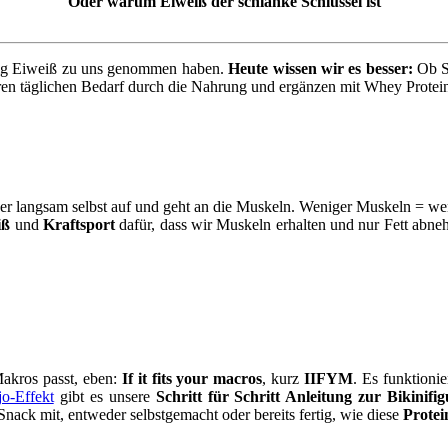
Oder warum Eiweiß der schlanke Schlüssel ist
enig Eiweiß zu uns genommen haben.
Heute wissen wir es besser:
Ob Sp
eren täglichen Bedarf durch die Nahrung und ergänzen mit Whey Protein
per langsam selbst auf und geht an die Muskeln. Weniger Muskeln = wen
iß
und
Kraftsport
dafür, dass wir Muskeln erhalten und nur Fett abn
akros passt, eben:
If it fits your macros
, kurz
IIFYM
. Es funktioni
o-Effekt
gibt es unsere
Schritt für Schritt Anleitung zur Bikinifig
Snack mit, entweder selbstgemacht oder bereits fertig, wie diese
Protei