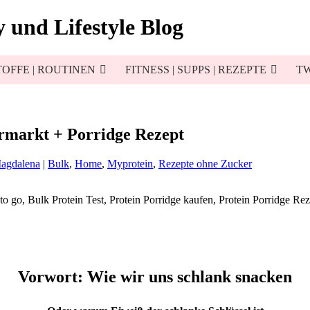
 und Lifestyle Blog
OFFE | ROUTINEN
FITNESS | SUPPS | REZEPTE
TW
ermarkt + Porridge Rezept
Magdalena
|
Bulk
,
Home
,
Myprotein
,
Rezepte ohne Zucker
Vorwort: Wie wir uns schlank snacken