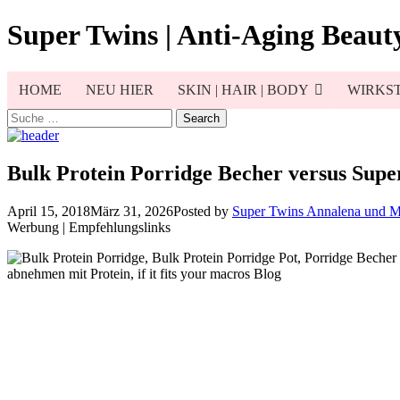
Skip
Super Twins | Anti-Aging Beauty
to
content
HOME
NEU HIER
SKIN | HAIR | BODY
WIRKST
Search
for:
Bulk Protein Porridge Becher versus Sup
April 15, 2018
März 31, 2026
Posted by
Super Twins Annalena und 
Werbung | Empfehlungslinks