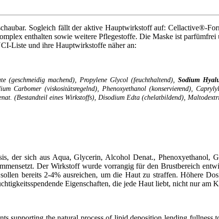
aubar. Sogleich fällt der aktive Hauptwirkstoff auf: Cellactive®-For
mplex enthalten sowie weitere Pflegestoffe. Die Maske ist parfümfrei
NCI-Liste und ihre Hauptwirkstoffe näher an:
ate (geschmeidig machend), Propylene Glycol (feuchthaltend),
Sodium Hyalu
dium Carbomer (viskositätsregelnd), Phenoxyethanol (konservierend), Capryly
Denat. (Bestandteil eines Wirkstoffs), Disodium Edta (chelatbildend), Maltodex
is, der sich aus Aqua, Glycerin, Alcohol Denat., Phenoxyethanol, G
mensetzt. Der Wirkstoff wurde vorrangig für den Brustbereich entwic
 sollen bereits 2-4% ausreichen, um die Haut zu straffen. Höhere D
euchtigkeitsspendende Eigenschaften, die jede Haut liebt, nicht nur am 
pporting the natural process of lipid deposition lending fullness to