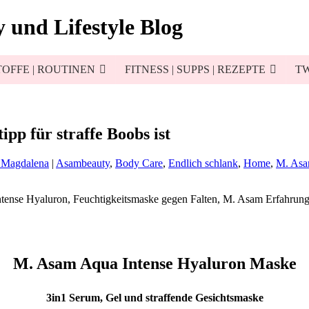
 und Lifestyle Blog
OFFE | ROUTINEN
FITNESS | SUPPS | REZEPTE
TW
p für straffe Boobs ist
 Magdalena
|
Asambeauty
,
Body Care
,
Endlich schlank
,
Home
,
M. As
M. Asam Aqua Intense Hyaluron Maske
3in1 Serum, Gel und straffende Gesichtsmaske