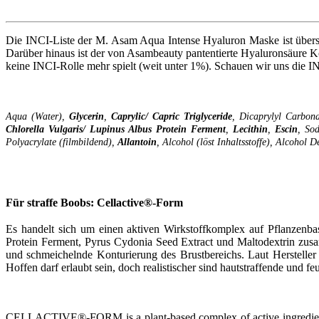
Die INCI-Liste der M. Asam Aqua Intense Hyaluron Maske ist übersch
Darüber hinaus ist der von Asambeauty pantentierte Hyaluronsäure Ko
keine INCI-Rolle mehr spielt (weit unter 1%). Schauen wir uns die I
Aqua (Water),
Glycerin
,
Caprylic/ Capric Triglyceride
, Dicaprylyl Carbon
Chlorella
Vulgaris/ Lupinus Albus Protein Ferment
,
Lecithin
,
Escin
, So
Polyacrylate (filmbildend),
Allantoin
, Alcohol (löst Inhaltsstoffe), Alcohol 
Für straffe Boobs: Cellactive®-Form
Es handelt sich um einen aktiven Wirkstoffkomplex auf Pflanzenbas
Protein Ferment, Pyrus Cydonia Seed Extract und Maltodextrin zusam
und schmeichelnde Konturierung des Brustbereichs. Laut Hersteller
Hoffen darf erlaubt sein, doch realistischer sind hautstraffende und f
CELLACTIVE®-FORM is a plant-based complex of active ingredients su