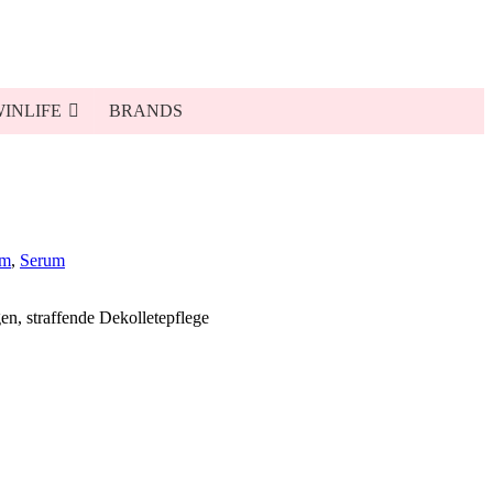
INLIFE
BRANDS
am
,
Serum