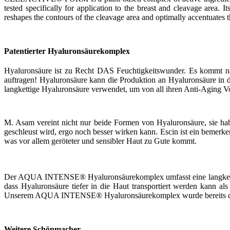
tested specifically for application to the breast and cleavage area. 
reshapes the contours of the cleavage area and optimally accentuates 
Patentierter Hyaluronsäurekomplex
Hyaluronsäure ist zu Recht DAS Feuchtigkeitswunder. Es kommt natü
auftragen! Hyaluronsäure kann die Produktion an Hyaluronsäure in der
langkettige Hyaluronsäure verwendet, um von all ihren Anti-Aging V
M. Asam vereint nicht nur beide Formen von Hyaluronsäure, sie hab
geschleust wird, ergo noch besser wirken kann. Escin ist ein bemerk
was vor allem geröteter und sensibler Haut zu Gute kommt.
Der AQUA INTENSE® Hyaluronsäurekomplex umfasst eine langkettige 
dass Hyaluronsäure tiefer in die Haut transportiert werden kann a
Unserem AQUA INTENSE® Hyaluronsäurekomplex wurde bereits das 
Weitere Schönmacher