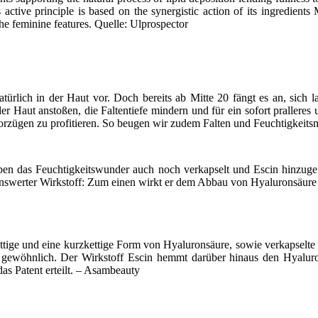
Its active principle is based on the synergistic action of its ingredien
the feminine features. Quelle: Ulprospector
rlich in der Haut vor. Doch bereits ab Mitte 20 fängt es an, sich 
 Haut anstoßen, die Faltentiefe mindern und für ein sofort pralleres u
orzügen zu profitieren. So beugen wir zudem Falten und Feuchtigkeits
en das Feuchtigkeitswunder auch noch verkapselt und Escin hinzugefüg
enswerter Wirkstoff: Zum einen wirkt er dem Abbau von Hyaluronsäure 
und eine kurzkettige Form von Hyaluronsäure, sowie verkapselte Hy
ls gewöhnlich. Der Wirkstoff Escin hemmt darüber hinaus den Hyalur
Patent erteilt. – Asambeauty