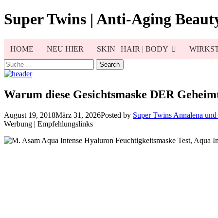
Skip
Super Twins | Anti-Aging Beauty
to
content
HOME
NEU HIER
SKIN | HAIR | BODY
WIRKST
Search
for:
Warum diese Gesichtsmaske DER Geheimtip
August 19, 2018
März 31, 2026
Posted by
Super Twins Annalena und
Werbung | Empfehlungslinks