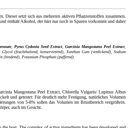
m. Dieser setzt sich aus mehreren aktiven Pflanzenstoffen zusammen.
 und enthält Alkohol, der hier nur noch in Spuren vorkommt und daher
ronate
,
Pyrus
Cydonia
Seed
Extract
,
Garcinia
Mangostana
Peel
Extract
,
l Glycol (feuchthaltend, konservierend), Xanthan Gum (verdickend), Sodium
trin (bindend), Potassium Phosphate (puffernd).
arcinia Mangostana Peel Extract, Chlorella Vulgaris/ Lupinus Albus
kelt und getestet: Für deutlich mehr Festigung, natürliches Volumen
osierungen von 5-8% sollen das Volumen im Brustbereich vergrößern.
Körper, auch im Gesicht.
 the bust. The complex of active ingredients has been developed and