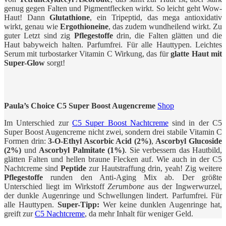
genug gegen Falten und Pigmentflecken wirkt. So leicht geht Wow-
Haut! Dann
Glutathione
, ein Tripeptid, das mega antioxidativ
wirkt, genau wie
Ergothioneine
, das zudem wundheilend wirkt. Zu
guter Letzt sind zig
Pflegestoffe
drin, die Falten glätten und die
Haut babyweich halten. Parfumfrei. Für alle Hauttypen. Leichtes
Serum mit turbostarker Vitamin C Wirkung, das für
glatte Haut mit
Super-Glow
sorgt!
Paula’s Choice C5 Super Boost Augencreme
Shop
Im Unterschied zur
C5 Super Boost Nachtcreme
sind in der C5
Super Boost Augencreme nicht zwei, sondern drei stabile Vitamin C
Formen drin:
3-O-Ethyl Ascorbic Acid (2%)
,
Ascorbyl Glucoside
(2%)
und
Ascorbyl Palmitate (1%)
. Sie verbessern das Hautbild,
glätten Falten und hellen braune Flecken auf. Wie auch in der C5
Nachtcreme sind
Peptide
zur Hautstraffung drin, yeah! Zig weitere
Pflegestoffe
runden den Anti-Aging Mix ab. Der größte
Unterschied liegt im Wirkstoff
Zerumbone
aus der Ingwerwurzel,
der dunkle Augenringe und Schwellungen lindert. Parfumfrei. Für
alle Hauttypen.
Super-Tipp:
Wer keine dunklen Augenringe hat,
greift zur
C5 Nachtcreme
, da mehr Inhalt für weniger Geld.