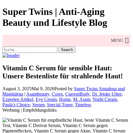
Skip
Super Twins | Anti-Aging
to
content
Beauty und Lifestyle Blog
MENU
Search
for:
Vitamin C Serum für sensible Haut:
Unsere Bestenliste für strahlende Haut!
August 3, 2025
Mai 9, 2026
Posted by
Super Twins Annalena und
Magdalena
|
Asambeauty
,
Cosrx
,
CurrentBody
,
Dr. Jetske Ultee
,
Experten Artikel
,
Eye Cream
,
Home
,
M. Asam
,
Night Cream
,
Paula's Choice
,
Serum
,
Special Toner
,
Timeless
Werbung | Empfehlungslinks