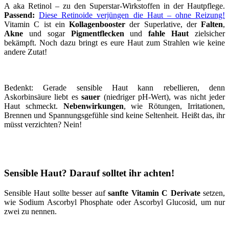
A aka Retinol – zu den Superstar-Wirkstoffen in der Hautpflege.
Passend:
Diese Retinoide verjüngen die Haut – ohne Reizung!
Vitamin C ist ein
Kollagenbooster
der Superlative, der
Falten
,
Akne
und sogar
Pigmentflecken
und
fahle Haut
zielsicher
bekämpft. Noch dazu bringt es eure Haut zum Strahlen wie keine
andere Zutat!
Bedenkt: Gerade sensible Haut kann rebellieren, denn
Askorbinsäure liebt es
sauer
(niedriger pH-Wert), was nicht jeder
Haut schmeckt.
Nebenwirkungen
, wie Rötungen, Irritationen,
Brennen und Spannungsgefühle sind keine Seltenheit. Heißt das, ihr
müsst verzichten? Nein!
Sensible Haut? Darauf solltet ihr achten!
Sensible Haut sollte besser auf
sanfte Vitamin C Derivate
setzen,
wie Sodium Ascorbyl Phosphate oder Ascorbyl Glucosid, um nur
zwei zu nennen.