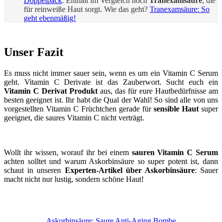
Doppelpack
. Enthält im Vergleich noch
Tranexamsäure
, die
für reinweiße Haut sorgt. Wie das geht?
Tranexamsäure: So
geht ebenmäßig!
Unser Fazit
Es muss nicht immer sauer sein, wenn es um ein Vitamin C Serum
geht. Vitamin C Derivate ist das Zauberwort. Sucht euch ein
Vitamin C Derivat Produkt
aus, das für eure Hautbedürfnisse am
besten geeignet ist. Ihr habt die Qual der Wahl! So sind alle von uns
vorgestellten Vitamin C Früchtchen gerade für
sensible Haut
super
geeignet, die saures Vitamin C nicht verträgt.
Wollt ihr wissen, worauf ihr bei einem
sauren Vitamin C Serum
achten solltet und warum Askorbinsäure so super potent ist, dann
schaut in unseren
Experten-Artikel über Askorbinsäure
: Sauer
macht nicht nur lustig, sondern schöne Haut!
Askorbinsäure: Saure Anti-Aging Bombe