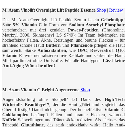
M. Asam Vinolift Overnight Lift Peptide Essence
Shop
|
Review
Das M. Asam Overnight Lift Peptide Serum ist ein
Geheimtipp
!
Satte
5% Vitamin C
in Form von
Sodium Ascorbyl Phosphate
verschmelzen mit drei genialen
Power-Peptiden
(Chronoline,
Matrixyl 3000, Skinasensyl LS 9749): Im Team bekämpfen sie
hocheffektiv Falten, Akne, Reizungen und braune Flecken – für
strahlend schöne Haut!
Buttern
und
Pflanzenöle
pflegen die Haut
samtweich. Starke
Antioxidantien
, wie
OPC
,
Resveratrol
,
Q10
,
Vitamin E
uvm. neutralisieren freie Radikale und stärken die Haut.
Mild parfümiert ohne Duftstoffe. Für alle Hauttypen.
Lässt keine
Anti-Aging Wünsche offen!
M. Asam Vitamin C Bright Augencreme
Shop
Augenlidstraffung ohne Skalpell? Ja! Dank des
High-Tech
Wirkstoffs Beautifeye™
, der die Haut glättet und zugleich das
Oberlid festigt! Damit nicht genug: Der hocheffektive
Vitamin C
Goldkomplex
bekämpft Falten und braune Flecken, während
Koffein
Schwellungen und Tränensäcke reduziert. Als nächstes das
Tripeptid
Glutathione
, das stark antioxidativ wirkt, Hallo Anti-