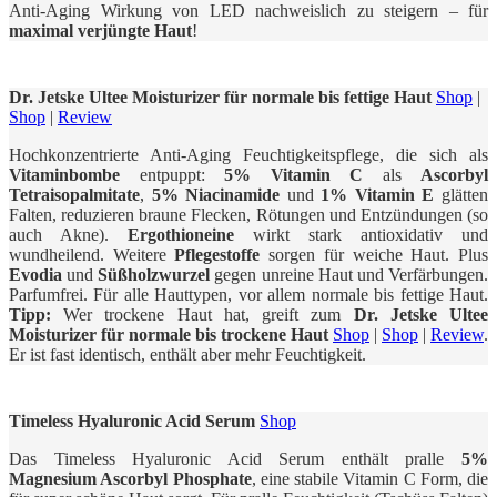
Anti-Aging Wirkung von LED nachweislich zu steigern – für
maximal verjüngte Haut
!
Dr. Jetske Ultee Moisturizer für normale bis fettige Haut
Shop
|
Shop
|
Review
Hochkonzentrierte Anti-Aging Feuchtigkeitspflege, die sich als
Vitaminbombe
entpuppt:
5% Vitamin C
als
Ascorbyl
Tetraisopalmitate
,
5% Niacinamide
und
1% Vitamin E
glätten
Falten, reduzieren braune Flecken, Rötungen und Entzündungen (so
auch Akne).
Ergothioneine
wirkt stark antioxidativ und
wundheilend. Weitere
Pflegestoffe
sorgen für weiche Haut. Plus
Evodia
und
Süßholzwurzel
gegen unreine Haut und Verfärbungen.
Parfumfrei. Für alle Hauttypen, vor allem normale bis fettige Haut.
Tipp:
Wer trockene Haut hat, greift zum
Dr. Jetske Ultee
Moisturizer für normale bis trockene Haut
Shop
|
Shop
|
Review
.
Er ist fast identisch, enthält aber mehr Feuchtigkeit.
Timeless Hyaluronic Acid Serum
Shop
Das Timeless Hyaluronic Acid Serum enthält pralle
5%
Magnesium Ascorbyl Phosphate
, eine stabile Vitamin C Form, die