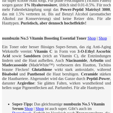
für super schöne Haut sorgt. Für pralle Feuchtigkeit (Tschüss Falten)
sorgen ganze
1% Hyaluronsäure
, üblich sind 0.01-0.5%. Für noch
mehr Faltenbekämpfung sorgt das
Power-Peptid Matrixyl 3000
,
das mit 1.5% vertreten ist. Bis auf Benzyl Alcohol (aromatischer
Alkohol zur Konservierung) sind keine Reizer drin. Für alle
Hauttypen.
Puristisch, aber dennoch hocheffektiv!
numbuzin No.5 Vitamin Boosting Essential Toner
Shop
|
Shop
Ein Toner oder besser flüssiges Super-Serum, das zig Anti-Aging
Wirkstoffe vereint:
Vitamin C
in Form von
3-O-Ethyl Ascorbic
Acid
sowie
Sanddorn
(reich an Vitamin C), die Entzündungen
lindern und die Haut aufhellen. Auch
Niacinamide
,
Arbutin
und
Madecassoside
(MadeWhite™) verbessern den Hautton, Tschüss
braune Flecken!
Glutathione
wirkt stark antioxidativ, während
Bisabolol
und
Panthenol
die Haut beruhigen.
Ceramide
stärken
die Hautbarriere. Abgerundet wird das Ganze durch
Peptid-Power
,
darunter
Argireline
: Sie glätten Falten, wirken wundheilend und
hellen sogar Pigmentflecken auf. Parfumfrei. Für alle Hauttypen.
Super-Tipp:
Das gleichnamige
numbuzin No.5 Vitamin
Serum
Shop
|
Shop
ist auch super. Gibt’s auch im