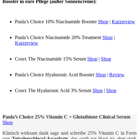
Booster in eure Pflege (außer Sonnencreme):
Paula’s Choice 10% Niacinamide Booster
Shop
|
Kurzreview
Paula’s Choice Niacinamide 20% Treatment
Shop
|
Kurzreview
Cosrx The Niacinamide 15% Serum
Shop
|
Shop
Paula’s Choice Hyaluronic Acid Booster
Shop
|
Review
Cosrx The Hyaluronic Acid 3% Serum
Shop
|
Shop
Paula’s Choice 25% Vitamin C + Glutathione Clinical Serum
Shop
Klinisch wirksam dank sage und schreibe 25% Vitamin C in Form
von
Tetrahexyldecyl Ascorbate
, das sanft zur Haut ist, aber stark