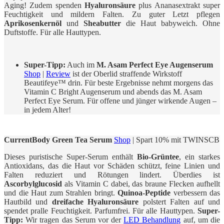
Aging! Zudem spenden
Hyaluronsäure
plus Ananasextrakt super
Feuchtigkeit und mildern Falten. Zu guter Letzt pflegen
Aprikosenkernöl
und
Sheabutter
die Haut babyweich. Ohne
Duftstoffe. Für alle Hauttypen.
Super-Tipp:
Auch im
M. Asam Perfect Eye Augenserum
Shop
|
Review
ist der Oberlid straffende Wirkstoff
Beautifeye™ drin. Für beste Ergebnisse nehmt morgens das
Vitamin C Bright Augenserum und abends das M. Asam
Perfect Eye Serum. Für offene und jünger wirkende Augen –
in jedem Alter!
CurrentBody Green Tea Serum
Shop
|
Spart 10% mit TWINSCB
Dieses puristische Super-Serum enthält
Bio-Grüntee
, ein starkes
Antioxidans, das die Haut vor Schäden schützt, feine Linien und
Falten reduziert und Rötungen lindert. Überdies ist
Ascorbylglucosid
als Vitamin C dabei, das braune Flecken aufhellt
und die Haut zum Strahlen bringt.
Quinoa-Peptide
verbessern das
Hautbild und
dreifache Hyaluronsäure
polstert Falten auf und
spendet pralle Feuchtigkeit. Parfumfrei. Für alle Hauttypen.
Super-
Tipp:
Wir tragen das Serum vor der
LED Behandlung
auf, um die