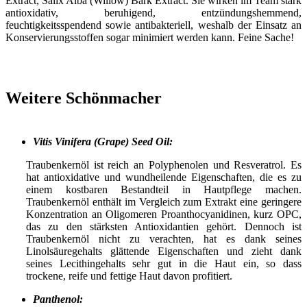
Extract, Salix Alba (Willow) Bark Extract. Sie wirken im Team stark
antioxidativ, beruhigend, entzündungshemmend,
feuchtigkeitsspendend sowie antibakteriell, weshalb der Einsatz an
Konservierungsstoffen sogar minimiert werden kann. Feine Sache!
Weitere Schönmacher
Vitis Vinifera (Grape) Seed Oil:
Traubenkernöl ist reich an Polyphenolen und Resveratrol. Es
hat antioxidative und wundheilende Eigenschaften, die es zu
einem kostbaren Bestandteil in Hautpflege machen.
Traubenkernöl enthält im Vergleich zum Extrakt eine geringere
Konzentration an Oligomeren Proanthocyanidinen, kurz OPC,
das zu den stärksten Antioxidantien gehört. Dennoch ist
Traubenkernöl nicht zu verachten, hat es dank seines
Linolsäuregehalts glättende Eigenschaften und zieht dank
seines Lecithingehalts sehr gut in die Haut ein, so dass
trockene, reife und fettige Haut davon profitiert.
Panthenol: