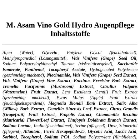
M. Asam Vino Gold Hydro Augenpflege
Inhaltsstoffe
Aqua (Water),
Glycerin
, Butylene Glycol (feuchthaltend),
Methylpropanediol (Lösungsmittel),
Vitis Vinifera (Grape) Seed Oil
,
Sodium Polyacryloyldimethyl Taurate (viskositätsregelnd),
Saccharide
Isomerate
,
Panthenol
,
Tocopheryl
Acetate
, Hydrogenated Polydecene
(geschmeidig machend),
Niacinamide
,
Vitis Vinifera (Grape) Seed Extract
,
Vitis Vinifera (Grape) Vine Extract
,
Fraxinus Excelsior Bark Extract
,
Tremella Fuciformis (Mushroom) Extract
,
Citrullus Vulgaris
(Watermelon) Fruit Extract
, Lens Esculenta (Lentil) Fruit Extract
(geschmeidig machend), Pyrus Malus (Apple) Fruit Extract
(feuchtigkeitsspendend),
Magnolia Biondii Bark Extract
,
Salix Alba
(Willow) Bark Extract
,
Camellia Sinensis Leaf Extract
,
Citrus Grandis
(Grapefruit) Fruit Extract
,
Propolis Extract
,
Chamomilla Recutita
(Matricaria) Flower/Leaf Extract
,
Thujopsis Dolabrata Branch Extract
,
Sodium Lactate
, Inulin (feuchthaltend), Serine (pflegend),
Urea
, Silanetriol
(pflegend),
Allantoin
,
Ferric Hexapeptide-35
,
Glycolic
Acid
,
Lactic
Acid
,
Sorbitol
,
Tocopherol
,
Sodium
PCA
, Sodium Polyacrylate (filmbildend),