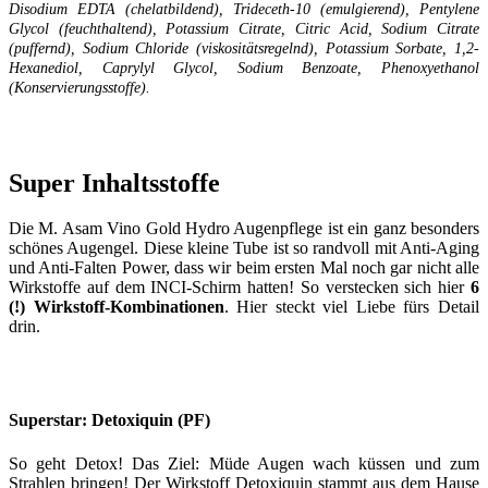
Disodium EDTA (chelatbildend), Trideceth-10 (emulgierend), Pentylene
Glycol (feuchthaltend), Potassium Citrate, Citric Acid, Sodium Citrate
(puffernd), Sodium Chloride (viskositätsregelnd), Potassium Sorbate, 1,2-
Hexanediol, Caprylyl Glycol, Sodium Benzoate, Phenoxyethanol
(Konservierungsstoffe).
Super Inhaltsstoffe
Die M. Asam Vino Gold Hydro Augenpflege ist ein ganz besonders
schönes Augengel. Diese kleine Tube ist so randvoll mit Anti-Aging
und Anti-Falten Power, dass wir beim ersten Mal noch gar nicht alle
Wirkstoffe auf dem INCI-Schirm hatten! So verstecken sich hier
6
(!) Wirkstoff-Kombinationen
. Hier steckt viel Liebe fürs Detail
drin.
Superstar: Detoxiquin (PF)
So geht Detox! Das Ziel: Müde Augen wach küssen und zum
Strahlen bringen! Der Wirkstoff Detoxiquin stammt aus dem Hause