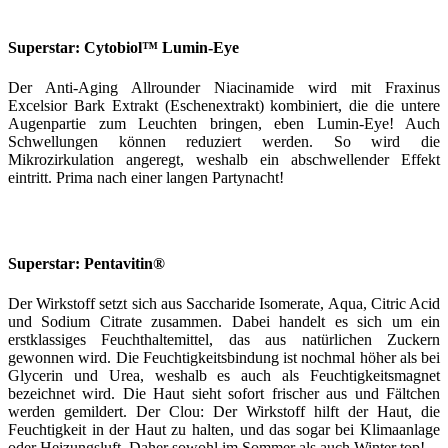
Superstar: Cytobiol™ Lumin-Eye
Der Anti-Aging Allrounder Niacinamide wird mit Fraxinus
Excelsior Bark Extrakt (Eschenextrakt) kombiniert, die die untere
Augenpartie zum Leuchten bringen, eben Lumin-Eye! Auch
Schwellungen können reduziert werden. So wird die
Mikrozirkulation angeregt, weshalb ein abschwellender Effekt
eintritt. Prima nach einer langen Partynacht!
Superstar: Pentavitin®
Der Wirkstoff setzt sich aus Saccharide Isomerate, Aqua, Citric Acid
und Sodium Citrate zusammen. Dabei handelt es sich um ein
erstklassiges Feuchthaltemittel, das aus natürlichen Zuckern
gewonnen wird. Die Feuchtigkeitsbindung ist nochmal höher als bei
Glycerin und Urea, weshalb es auch als Feuchtigkeitsmagnet
bezeichnet wird. Die Haut sieht sofort frischer aus und Fältchen
werden gemildert. Der Clou: Der Wirkstoff hilft der Haut, die
Feuchtigkeit in der Haut zu halten, und das sogar bei Klimaanlage
oder Heizungsluft. Daher sowohl im Sommer als auch Winter top!