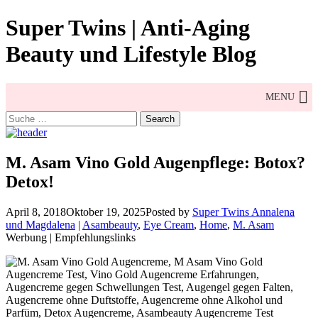
Skip
Super Twins | Anti-Aging
to
content
Beauty und Lifestyle Blog
MENU
Search
for:
M. Asam Vino Gold Augenpflege: Botox?
Detox!
April 8, 2018
Oktober 19, 2025
Posted by
Super Twins Annalena
und Magdalena
|
Asambeauty
,
Eye Cream
,
Home
,
M. Asam
Werbung | Empfehlungslinks