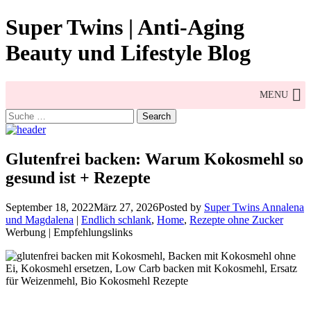
Skip
Super Twins | Anti-Aging
to
content
Beauty und Lifestyle Blog
MENU
Search
for:
Glutenfrei backen: Warum Kokosmehl so
gesund ist + Rezepte
September 18, 2022
März 27, 2026
Posted by
Super Twins Annalena
und Magdalena
|
Endlich schlank
,
Home
,
Rezepte ohne Zucker
Werbung | Empfehlungslinks