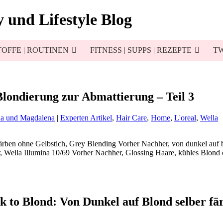
 und Lifestyle Blog
OFFE | ROUTINEN
FITNESS | SUPPS | REZEPTE
TW
londierung zur Abmattierung – Teil 3
na und Magdalena
|
Experten Artikel
,
Hair Care
,
Home
,
L'oreal
,
Wella
k to Blond: Von Dunkel auf Blond selber fä