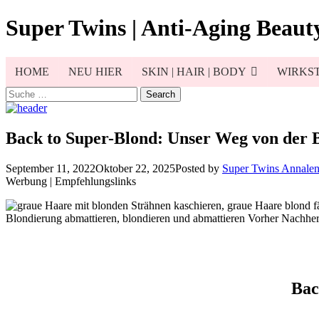
Skip
Super Twins | Anti-Aging Beauty
to
content
HOME
NEU HIER
SKIN | HAIR | BODY
WIRKST
Search
for:
Back to Super-Blond: Unser Weg von der B
September 11, 2022
Oktober 22, 2025
Posted by
Super Twins Annale
Werbung | Empfehlungslinks
Bac