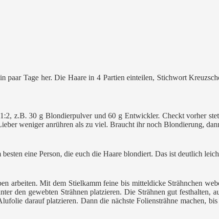
in paar Tage her. Die Haare in 4 Partien einteilen, Stichwort Kreuzsc
 1:2, z.B. 30 g Blondierpulver und 60 g Entwickler. Checkt vorher ste
ieber weniger anrühren als zu viel. Braucht ihr noch Blondierung, dann
sten eine Person, die euch die Haare blondiert. Das ist deutlich leichte
n arbeiten. Mit dem Stielkamm feine bis mitteldicke Strähnchen webe
unter den gewebten Strähnen platzieren. Die Strähnen gut festhalten, au
ufolie darauf platzieren. Dann die nächste Foliensträhne machen, bis