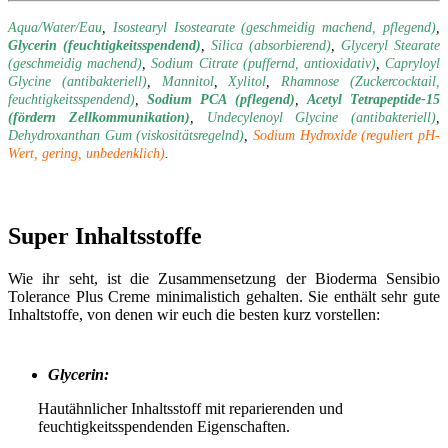
Aqua/Water/Eau
,
Isostearyl Isostearate (geschmeidig machend, pflegend)
,
Glycerin (feuchtigkeitsspendend)
,
Silica (absorbierend)
,
Glyceryl Stearate
(geschmeidig machend)
,
Sodium Citrate (puffernd, antioxidativ)
,
Capryloyl
Glycine (antibakteriell)
,
Mannitol
,
Xylitol
,
Rhamnose
(Zuckercocktail,
feuchtigkeitsspendend)
,
Sodium PCA (pflegend)
,
Acetyl Tetrapeptide-15
(fördern Zellkommunikation)
,
Undecylenoyl Glycine (antibakteriell)
,
Dehydroxanthan Gum (viskositätsregelnd)
,
Sodium Hydroxide (reguliert pH-
Wert, gering, unbedenklich)
.
Super Inhaltsstoffe
Wie ihr seht, ist die Zusammensetzung der Bioderma Sensibio
Tolerance Plus Creme minimalistich gehalten. Sie enthält sehr gute
Inhaltstoffe, von denen wir euch die besten kurz vorstellen:
Glycerin:
Hautähnlicher Inhaltsstoff mit reparierenden und
feuchtigkeitsspendenden Eigenschaften.