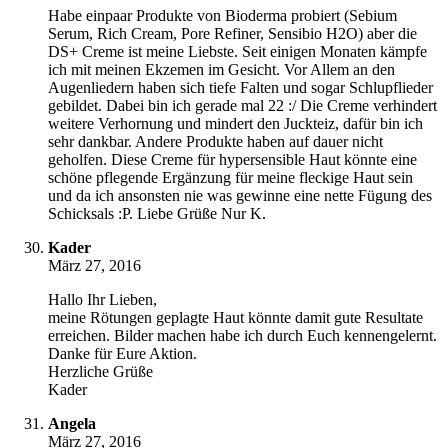
Habe einpaar Produkte von Bioderma probiert (Sebium
Serum, Rich Cream, Pore Refiner, Sensibio H2O) aber die
DS+ Creme ist meine Liebste. Seit einigen Monaten kämpfe
ich mit meinen Ekzemen im Gesicht. Vor Allem an den
Augenliedern haben sich tiefe Falten und sogar Schlupflieder
gebildet. Dabei bin ich gerade mal 22 :/ Die Creme verhindert
weitere Verhornung und mindert den Juckteiz, dafür bin ich
sehr dankbar. Andere Produkte haben auf dauer nicht
geholfen. Diese Creme für hypersensible Haut könnte eine
schöne pflegende Ergänzung für meine fleckige Haut sein
und da ich ansonsten nie was gewinne eine nette Fügung des
Schicksals :P. Liebe Grüße Nur K.
Kader
März 27, 2016
Hallo Ihr Lieben,
meine Rötungen geplagte Haut könnte damit gute Resultate
erreichen. Bilder machen habe ich durch Euch kennengelernt.
Danke für Eure Aktion.
Herzliche Grüße
Kader
Angela
März 27, 2016