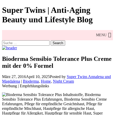
Skip
Super Twins | Anti-Aging
to
content
Beauty und Lifestyle Blog
MENU
Search
for:
Bioderma Sensibio Tolerance Plus Creme
mit der 0% Formel
März 27, 2016
April 10, 2025
Posted by
Super Twins Annalena und
Magdalena
|
Bioderma
,
Home
,
Night Cream
Werbung | Empfehlungslinks