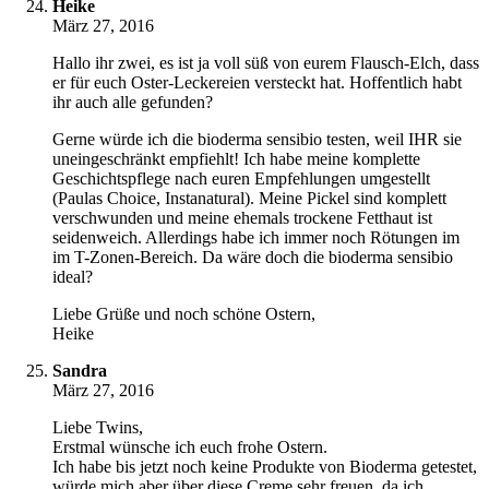
Heike
März 27, 2016
Hallo ihr zwei, es ist ja voll süß von eurem Flausch-Elch, dass
er für euch Oster-Leckereien versteckt hat. Hoffentlich habt
ihr auch alle gefunden?
Gerne würde ich die bioderma sensibio testen, weil IHR sie
uneingeschränkt empfiehlt! Ich habe meine komplette
Geschichtspflege nach euren Empfehlungen umgestellt
(Paulas Choice, Instanatural). Meine Pickel sind komplett
verschwunden und meine ehemals trockene Fetthaut ist
seidenweich. Allerdings habe ich immer noch Rötungen im
im T-Zonen-Bereich. Da wäre doch die bioderma sensibio
ideal?
Liebe Grüße und noch schöne Ostern,
Heike
Sandra
März 27, 2016
Liebe Twins,
Erstmal wünsche ich euch frohe Ostern.
Ich habe bis jetzt noch keine Produkte von Bioderma getestet,
würde mich aber über diese Creme sehr freuen, da ich