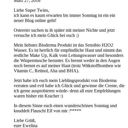
März 27, 2016
Liebe Super Twins,
ich kann es kaum erwarten bis immer Sonntag ist ein ein
neuer Blog online geht!
Ostereier suchen tu ih später mit meiner Nichte und jetzt
versuche ich mein Glück bei euch :)
Mein liebstes Bioderma Produkt ist das Sensibio H2O2
Wasser. Es ist herrlich für empfindliche Haut und nimmt das
restliche Make Up, Kalk vom Leitungswasser und besonders
die Winperntusche herunter. Es brennt weder in den Augen
noch brennt es auf meiner Haut (trotz Witkstoffbomben wie
Vitamin C, Retinol, Aha und BHA).
Jetzt habe ich euch mein Lieblingsprodukt von Bioderma
verraten und evtl habe ich Glück und gewinne die Creme, die
ich gerne ausprobieren würde- denn all eure Empfehlungen
waren bisher ein Kracher :)
In diesem Sinne euch einen wunderschönen Sonntag und
knuddelt Flauschi Elf von mir :*****
Liebe Grüß,
eure Ewelina