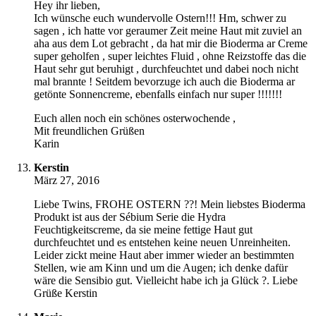
Hey ihr lieben,
Ich wünsche euch wundervolle Ostern!!! Hm, schwer zu
sagen , ich hatte vor geraumer Zeit meine Haut mit zuviel an
aha aus dem Lot gebracht , da hat mir die Bioderma ar Creme
super geholfen , super leichtes Fluid , ohne Reizstoffe das die
Haut sehr gut beruhigt , durchfeuchtet und dabei noch nicht
mal brannte ! Seitdem bevorzuge ich auch die Bioderma ar
getönte Sonnencreme, ebenfalls einfach nur super !!!!!!!
Euch allen noch ein schönes osterwochende ,
Mit freundlichen Grüßen
Karin
Kerstin
März 27, 2016
Liebe Twins, FROHE OSTERN ??! Mein liebstes Bioderma
Produkt ist aus der Sébium Serie die Hydra
Feuchtigkeitscreme, da sie meine fettige Haut gut
durchfeuchtet und es entstehen keine neuen Unreinheiten.
Leider zickt meine Haut aber immer wieder an bestimmten
Stellen, wie am Kinn und um die Augen; ich denke dafür
wäre die Sensibio gut. Vielleicht habe ich ja Glück ?. Liebe
Grüße Kerstin