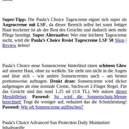
Super-Tipp:
Die Paula’s Choice Tagescreme eignet sich super als
Augencreme mit LSF
, da dieser Bereich selbst bei sonst fettiger
Haut trockener ist als der Rest des Gesichts und dadurch stets mehr
Pflege benötigt.
Super Alternative:
Wer eine leichtere Tagescreme
sucht, wird die
Paula’s Choice Resist Tagescreme LSF 50
Shop
|
Review
lieben!
Paula’s Choice neue Sonnencreme hinterlässt einen
schönen Glow
auf unserer Haut, ohne zu weißeln. Sie zieht uns nicht in die Augen
und lässt sich – wie andere Sonnencremes auch – am besten
portionsweise auftragen.
Denkt dran:
Sonnencreme wird dicker
aufgetragen als eine normale Creme, Stichwort 2-Finger Regel. Für
das Gesicht sind das rund 1.25 ml (1/4 TL). Wir nutzen
dieses
Messlöffelset
.
Passend:
So wird die Sonnenschutz-Menge
berechnet!
Tragt ihr weniger auf, reduziert das die Schutzleistung!
Passend:
Wie oft Sonnencreme auffrischen?
Paula's Choice Advanced Sun Protection Daily Moisturizer
Inhaltsstoffe