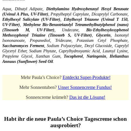
Aqua, Dibutyl Adipate,
Diethylamino Hydroxybenzoyl Hexyl Benzoate
(Uvinul A Plus, UV-Filter)
, Propylheptyl Caprylate, Dicaprylyl Carbonate,
Ethylhexyl Salicylate (UV-Filter)
,
Ethylhexyl Triazone (Uvinul T 150,
UV-Filter)
,
Methylene Bis-Benzotriazolyl Tetramethylbutylphenol (nano)
(Tinosorb M, UV-Filter)
, Undecane,
Bis-Ethylhexyloxyphenol
Methoxyphenyl Triazine (Tinosorb S, UV-Filter)
,
Glycerin
, Isononyl
Isononanoate, Propanediol, Tridecane, Potassium Cetyl Phosphate,
Saccharomyces Ferment
, Sodium Polyacrylate, Decyl Glucoside, Caprylyl
Glyceryl Ether, Sodium Phytate, Caprylhydroxyamic Acid, Lauroyl Lysine,
Propylene Glycol, Xanthan Gum,
Tocopherol
,
Naringenin
,
Helianthus
Annuus (Sunflower) Seed Oil
.
Mehr Paula’s Choice?
Entdeckt Super-Produkte!
Mehr Sonnentuben?
Unser Sonnencreme Fundus!
Sonnencreme krümelt?
Das ist die Lösung!
Habt ihr die neue Paula’s Choice Tagescreme schon
ausprobiert?