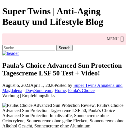
Skip
Super Twins | Anti-Aging
to
content
Beauty und Lifestyle Blog
MENU
Search
for:
Paula’s Choice Advanced Sun Protection
Tagescreme LSF 50 Test + Video!
August 6, 2023
April 1, 2026
Posted by
Super Twins Annalena und
Magdalena
|
Day/Suncream
,
Home
,
Paula's Choice
Werbung | Empfehlungslinks