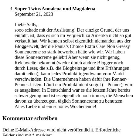
Super Twins Annalena und Magdalena
September 21, 2023
Liebe Sally,
sooo schade mit der Auslistung! Der einzige Grund, der uns
einfällt, ist, dass es sich im Vergleich zu Amerika nicht so gut
verkauft hat. Wir kennen selbst eigentlich niemanden aus der
Bloggerwelt, der die Paula’s Choice Extra Care Non Greasy
Sonnencreme so stark beworben hätte wie wir. Wir haben
diese Sonnencreme geliebt! Aber wenn sie nicht genug
Reichweite bekommt (weder durch andere Blogger noch
durch Leser, die z.B. die Blogbeiträge und ihre Erfahrungen
damit teilen), kann jedes Produkt irgendwann vom Markt
verschwinden. Die Unternehmen haben dafür ihre Renner-
Penner-Listen. Läuft ein Produkt nicht so gut (= Penner), wird
es ausgelistet. In Deutschland war es die letzten Jahre bereits
schwer genug und ist es eigentlich noch immer, die Menschen
davon zu überzeugen, täglich Sonnencreme zu benutzen.
Alles Liebe und ein schönes Wochenende!
Kommentar schreiben
Deine E-Mail-Adresse wird nicht veröffentlicht.
Erforderliche
Felder sind mit
*
markiert