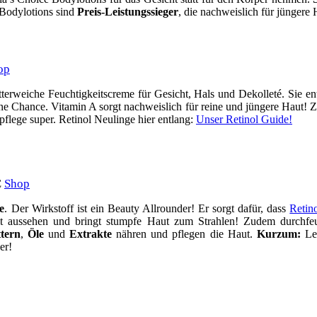
 Bodylotions sind
Preis-Leistungssieger
, die nachweislich für jüngere
op
tterweiche Feuchtigkeitscreme für Gesicht, Hals und Dekolleté. Sie e
e Chance. Vitamin A sorgt nachweislich für reine und jüngere Haut! 
flege super. Retinol Neulinge hier entlang:
Unser Retinol Guide!
€
Shop
e
. Der Wirkstoff ist ein Beauty Allrounder! Er sorgt dafür, dass
Retino
 alt aussehen und bringt stumpfe Haut zum Strahlen! Zudem durchfe
ttern
,
Öle
und
Extrakte
nähren und pflegen die Haut.
Kurzum:
Lei
er!