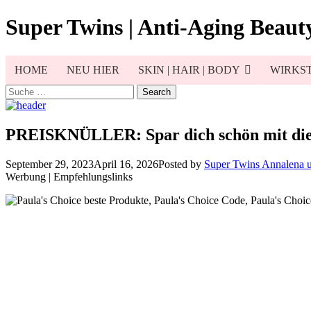
Skip
Super Twins | Anti-Aging Beauty
to
content
HOME
NEU HIER
SKIN | HAIR | BODY
WIRKST
Search
for:
PREISKNÜLLER: Spar dich schön mit die
September 29, 2023
April 16, 2026
Posted by
Super Twins Annalena 
Werbung | Empfehlungslinks