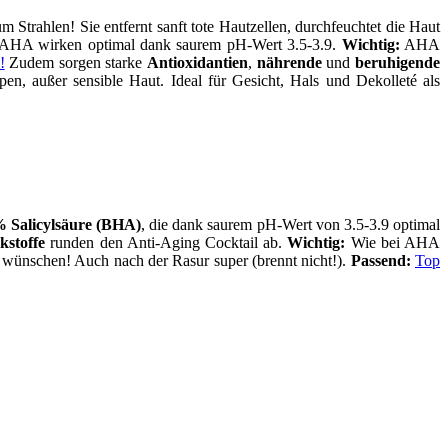
m Strahlen! Sie entfernt sanft tote Hautzellen, durchfeuchtet die Haut
10% AHA wirken optimal dank saurem pH-Wert 3.5-3.9.
Wichtig:
AHA
!
Zudem sorgen starke
Antioxidantien
,
nährende
und
beruhigende
pen, außer sensible Haut. Ideal für Gesicht, Hals und Dekolleté als
 Salicylsäure (BHA)
, die dank saurem pH-Wert von 3.5-3.9 optimal
kstoffe
runden den Anti-Aging Cocktail ab.
Wichtig:
Wie bei AHA
t wünschen! Auch nach der Rasur super (brennt nicht!).
Passend:
Top