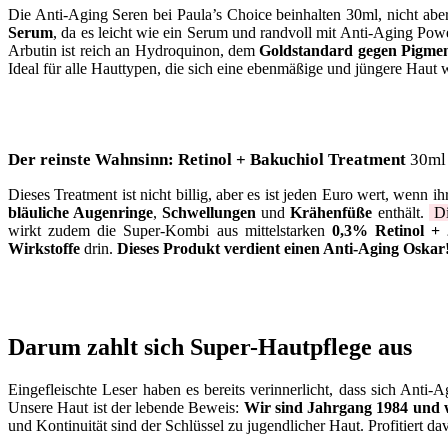
Die Anti-Aging Seren bei Paula’s Choice beinhalten 30ml, nicht abe
Serum
, da es leicht wie ein Serum und randvoll mit Anti-Aging Powe
Arbutin ist reich an Hydroquinon, dem
Goldstandard gegen Pigmen
Ideal für alle Hauttypen, die sich eine ebenmäßige und jüngere Haut
Der reinste Wahnsinn: Retinol + Bakuchiol Treatment
30ml 
Dieses Treatment ist nicht billig, aber es ist jeden Euro wert, wenn ih
bläuliche Augenringe
,
Schwellungen
und
Krähenfüße
enthält.
Di
wirkt zudem die Super-Kombi aus mittelstarken
0,3% Retinol +
Wirkstoffe
drin.
Dieses Produkt verdient einen Anti-Aging Oskar
Darum zahlt sich Super-Hautpflege aus
Eingefleischte Leser haben es bereits verinnerlicht, dass sich Anti
Unsere Haut ist der lebende Beweis:
Wir sind Jahrgang 1984 und 
und Kontinuität sind der Schlüssel zu jugendlicher Haut. Profitiert 