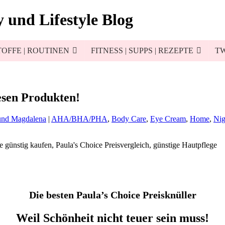
 und Lifestyle Blog
OFFE | ROUTINEN
FITNESS | SUPPS | REZEPTE
TW
sen Produkten!
und Magdalena
|
AHA/BHA/PHA
,
Body Care
,
Eye Cream
,
Home
,
Nig
Die besten Paula’s Choice Preisknüller
Weil Schönheit nicht teuer sein muss!