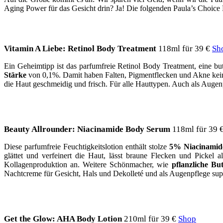
Aging Power für das Gesicht drin? Ja! Die folgenden Paula’s Choice
Vitamin A Liebe: Retinol Body Treatment
118ml für 39 €
Sh
Ein Geheimtipp ist das parfumfreie Retinol Body Treatment, eine bu
Stärke
von 0,1%. Damit haben Falten, Pigmentflecken und Akne kein
die Haut geschmeidig und frisch. Für alle Hauttypen. Auch als Augenp
Beauty Allrounder: Niacinamide Body Serum
118ml für 39 
Diese parfumfreie Feuchtigkeitslotion enthält stolze
5% Niacinamid
glättet und verfeinert die Haut, lässt braune Flecken und Pickel
Kollagenproduktion an. Weitere Schönmacher, wie
pflanzliche Bu
Nachtcreme für Gesicht, Hals und Dekolleté und als Augenpflege sup
Get the Glow: AHA Body Lotion
210ml für 39 €
Shop