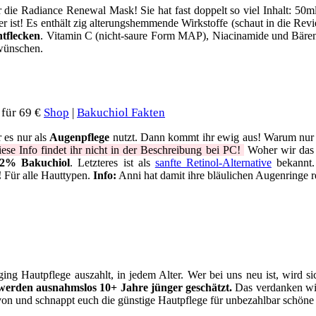
r die Radiance Renewal Mask! Sie hat fast doppelt so viel Inhalt: 50m
r ist! Es enthält zig alterungshemmende Wirkstoffe (schaut in die Rev
tflecken
. Vitamin C (nicht-saure Form MAP), Niacinamide und Bäre
 wünschen.
für 69 €
Shop
|
Bakuchiol Fakten
r es nur als
Augenpflege
nutzt. Dann kommt ihr ewig aus! Warum nur 
ese Info findet ihr nicht in der Beschreibung bei PC!
Woher wir das 
 2% Bakuchiol
. Letzteres ist als
sanfte Retinol-Alternative
bekannt. 
!
Für alle Hauttypen.
Info:
Anni hat damit ihre bläulichen Augenringe 
-Aging Hautpflege auszahlt, in jedem Alter. Wer bei uns neu ist, wird 
werden ausnahmslos 10+ Jahre jünger geschätzt.
Das verdanken wi
davon und schnappt euch die günstige Hautpflege für unbezahlbar schöne