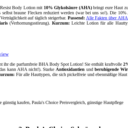
 Resist Body Lotion mit
10% Glykolsäure (AHA)
bringt eure Haut zu
ass selbst braune Flecken reduziert werden (war bei uns so!). Die 
rträglichkeit auf täglich steigerbar.
Passend:
Alle Fakten über AHA
laris
(Verhornungsstörung).
Kurzum:
Leichte Lotion für alle Hautty
view
ht ihr die parfumfreie BHA Body Spot Lotion! Sie enthält kraftvolle
2%
 (das kann AHA nicht!). Starke
Antioxidantien
und
beruhigende Wir
urzum:
Für alle Hauttypen, die sich pickelfreie und ebenmäßige Hau