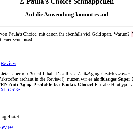
2. Paula’s Choice Schnäppchen
Auf die Anwendung kommt es an!
von Paula’s Choice, mit denen ihr ebenfalls viel Geld spart. Warum?
W
t teuer sein muss!
|
Review
bieten aber nur 30 ml Inhalt. Das Resist Anti-Aging Gesichtswasser ha
irkstoffen (schaut in die Review!), nutzen wir es als
flüssiges Super
EN Anti-Aging Produkte bei Paula’s Choice!
Für alle Hauttypen.
n XL Größe
usgelistet
Review