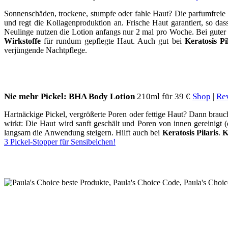
Sonnenschäden, trockene, stumpfe oder fahle Haut? Die parfumfreie
und regt die Kollagenproduktion an. Frische Haut garantiert, so d
Neulinge nutzen die Lotion anfangs nur 2 mal pro Woche. Bei guter Ve
Wirkstoffe
für rundum gepflegte Haut. Auch gut bei
Keratosis Pi
verjüngende Nachtpflege.
Nie mehr Pickel: BHA Body Lotion
210ml für 39 €
Shop
|
Re
Hartnäckige Pickel, vergrößerte Poren oder fettige Haut? Dann brauc
wirkt: Die Haut wird sanft geschält und Poren von innen gereinigt
langsam die Anwendung steigern. Hilft auch bei
Keratosis Pilaris
.
K
3 Pickel-Stopper für Sensibelchen!