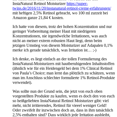
InstaNatural Retinol Moisturizer
https://super-
twins.de/2016/11/20/instanatural-retinol-creme-erfahrungen/
mit heftigen 2,5% Retinol gebracht, wo 100 ml zurzeit bei
Amazon ganze 21,84 € kosten.
Ich hatte von diesem, trotz der hohen Konzentration und nur
geringer Vorbereitung meiner Haut mit niedrigeren
Konzentrationen, nie irgendwelche Irritationen, was auch
nicht an meiner extrem robusten Haut liegt, denn beim
jetzigen Umstieg von diesem Moisturizer auf Adapalen 0,1%
merke ich gerade tatsächlich, was Irritation ist… ;-)
Ich denke, es liegt einfach an der tollen Formulierung des
InstaNatural-Moisturizers mit hautberuhigenden Inhaltsstoffen
(ähnlich wie für ein Heidengeld bei dem 1% Clinical Retinol
von Paula’s Choice; man lernt das plötzlich zu schätzen, wenn
man im Anschluss schlechter formulierte 1% Retinol-Produkte
verwendet).
Was sollte nun der Grund sein, die jetzt von euch oben
vorgestellten Produkte zu kaufen, wenn es doch den von euch
so heißgeliebten InstaNatural Retinol Moisturizer gibt: viel
mehr, nicht irritierendes, Retinol für vieeel weniger Geld!
Oder zweifelt ihr inzwischen doch an, dass in ihm tatsächlich
2,5% enthalten sind? Dass wirklich jede Irritation ausbleibt,