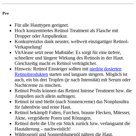
Pro
Für alle Hauttypen geeignet.
Hoch konzentriertes Retinol Treatment als Flasche mit
Dropper oder Ampullenkur.
Konkurrenzlos dank neuster, weltweit einzigartiger Retinol-
Verkapselung!
VitAlease setzt neue Maßstäbe: Es sorgt für eine tiefere,
schnellere und längere Wirkung des Retinols in der Haut.
Gleichzeitig macht es Retinol verträglicher.
Hinweis: Retinol Einsteiger sollten mit
niedrig dosierten
Retinolprodukten
starten und langsam steigern. Möglich ist
auch, ein bis drei Tropfen (je nach Intensität) mit Serum oder
Nachtcreme zu mischen.
Retinol Profis können das Retinol Intense Treatment bzw. die
Ampullen auch allein auftragen.
Retinol ist und bleibt (nach Sonnencreme) das Nonplusultra
für faltenfreie und reine Haut.
Retinol bekämpft Falten, Furchen, braune Flecken, Mitesser,
Akne, vergrößerte Poren und Rötungen.
Retinol dreht die Uhr ein Stück zurück bzw. verlangsamt die
Hautalterung – nachweislich!
Wildrosenöl und Sonnenblumenöl nähren die Haut.