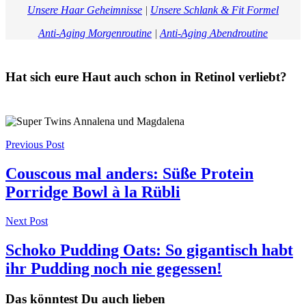
Unsere Haar Geheimnisse
|
Unsere Schlank & Fit Formel
Anti-Aging Morgenroutine
|
Anti-Aging Abendroutine
Hat sich eure Haut auch schon in Retinol verliebt?
Post
Previous Post
navigation
Couscous mal anders: Süße Protein
Porridge Bowl à la Rübli
Next Post
Schoko Pudding Oats: So gigantisch habt
ihr Pudding noch nie gegessen!
Das könntest Du auch lieben