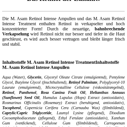
Die M. Asam Retinol Intense Ampullen und das M. Asam Retinol
Intense Treatment enthalten Retinol in verkapselter und hoch
konzentrierter Form! Durch die neuartige,
bahnbrechende
Verkapselung
wird Retinol nicht nur besser und tiefer in die Haut
geschleust, es wird auch besser vertragen und bleibt länger frisch
und stabil.
Inhaltsstoffe M. Asam Retinol Intense Treatment
Inhaltsstoffe
M. Asam Retinol Intense Ampullen
Aqua (Water),
Glycerin
, Glyceryl Oleate Citrate (emulgierend), Pentylene
Glycol, Butylene Glycol (feuchthaltend),
Retinyl Palmitate
, Polyglyceryl-10
Laurate (emulgierend), Microcrystalline Cellulose (viskositätsregelnd),
Retinol
,
Panthenol
,
Rosa Canina Fruit Oil
,
Helianthus Annuus
(Sunflower) Seed Oil
, Humulus Lupulus (Hops) Extract (antioxidativ),
Rosmarinus Officinalis (Rosemary) Extract (beruhigend, antioxidativ),
Tocopherol
, Copernicia Cerifera Cera (Carnauba Wax) (filmbildend),
Caprylic/Capric Triglyceride
, Lauroyl Lysine (pflegend), Disodium
Cocoamphodiacetate (pflegend), Ethyl Ferulate (antioxidativ), Xanthan
Gum (verdickend), Cellulose Gum (filmbildend), Carrageenan