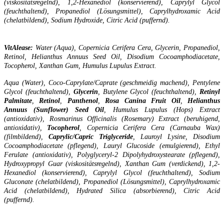
(viskositätsregelnd), 1,2-Hexanediol (konservierend), Caprylyl Glycol
(feuchthaltend), Propanediol (Lösungsmittel), Caprylhydroxamic Acid
(chelatbildend), Sodium Hydroxide, Citric Acid (puffernd).
VitAlease:
Water (Aqua), Copernicia Cerifera Cera, Glycerin, Propanediol,
Retinol, Helianthus Annuus Seed Oil, Disodium Cocoamphodiacetate,
Tocopherol, Xanthan Gum, Humulus Lupulus Extract.
Aqua (Water), Coco-Caprylate/Caprate (geschmeidig machend), Pentylene
Glycol (feuchthaltend),
Glycerin
, Butylene Glycol (feuchthaltend),
Retinyl
Palmitate
,
Retinol
,
Panthenol
,
Rosa Canina Fruit Oil
,
Helianthus
Annuus (Sunflower) Seed Oil
, Humulus Lupulus (Hops) Extract
(antioxidativ), Rosmarinus Officinalis (Rosemary) Extract (beruhigend,
antioxidativ),
Tocopherol
, Copernicia Cerifera Cera (Carnauba Wax)
(filmbildend),
Caprylic/Capric Triglyceride
, Lauroyl Lysine, Disodium
Cocoamphodiacetate (pflegend), Lauryl Glucoside (emulgierend), Ethyl
Ferulate (antioxidativ), Polyglyceryl-2 Dipolyhydroxystearate (pflegend),
Hydroxypropyl Guar (viskositätsregelnd), Xanthan Gum (verdickend), 1,2-
Hexanediol (konservierend), Caprylyl Glycol (feuchthaltend), Sodium
Gluconate (chelatbildend), Propanediol (Lösungsmittel), Caprylhydroxamic
Acid (chelatbildend), Hydrated Silica (absorbierend), Citric Acid
(puffernd).