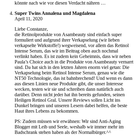
könnte nach wie vor diesen Verdacht nähren …
Super Twins Annalena und Magdalena
April 11, 2020
Liebe Constanze,
die Retinolprodukte von Asambeauty sind einfach super
formuliert und aufgrund ihrer Verkapselung (wir lieben
verkapselte Wirkstoffe!) wegweisend, vor allem das Retinol
Intense Serum, das wir im Beitrag oben auch nochmal
verlinkt haben. Es ist zudem kein Geheimnis, dass wir neben
Paula’s Choice auch in die Produkte von Asambeauty vernarrt
sind. Da hat sich in den letzten Jahren enorm viel getan: Die
Verkapselung beim Retinol Intense Serum, genau wie die
NT50 Technologie, das ist bahnbrechend! Und wenn es dann
aus diesen Linien neue Produkte gibt, die unser Interesse
wecken, testen wir sie und schreiben dann natürlich auch
darüber. Denn nicht jeder hat ihn bereits gefunden, seinen
Heiligen Retinol Gral. Unsere Reviews sollen Licht ins
Dunkel bringen und unseren Lesern dabei helfen, die beste
Haut ihres Lebens zu bekommen.
PS: Zudem müssen wir erwähnen: Wir sind Anti-Aging
Blogger mit Leib und Seele, weshalb wir immer mehr im
Badschrank stehen haben als der Normalbürger.^^