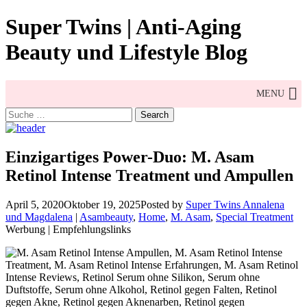
Skip
Super Twins | Anti-Aging
to
content
Beauty und Lifestyle Blog
MENU
Search
for:
Einzigartiges Power-Duo: M. Asam
Retinol Intense Treatment und Ampullen
April 5, 2020
Oktober 19, 2025
Posted by
Super Twins Annalena
und Magdalena
|
Asambeauty
,
Home
,
M. Asam
,
Special Treatment
Werbung | Empfehlungslinks