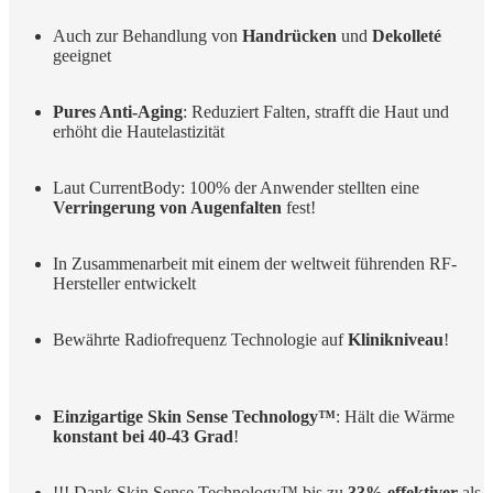
Auch zur Behandlung von
Handrücken
und
Dekolleté
geeignet
Pures Anti-Aging
: Reduziert Falten, strafft die Haut und
erhöht die Hautelastizität
Laut CurrentBody: 100% der Anwender stellten eine
Verringerung von Augenfalten
fest!
In Zusammenarbeit mit einem der weltweit führenden RF-
Hersteller entwickelt
Bewährte Radiofrequenz Technologie auf
Klinikniveau
!
Einzigartige Skin Sense Technology™
: Hält die Wärme
konstant bei 40-43 Grad
!
!!! Dank Skin Sense Technology™ bis zu
33% effektiver
als