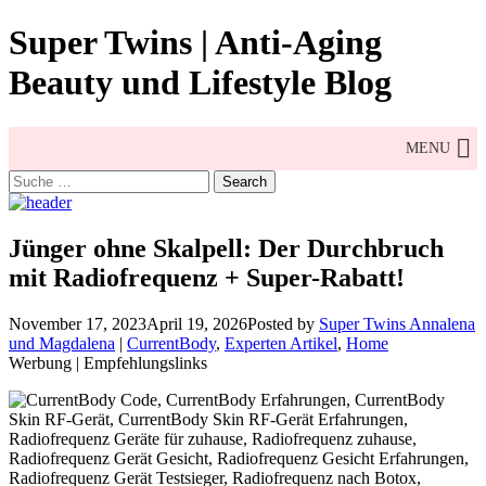
Skip
Super Twins | Anti-Aging
to
content
Beauty und Lifestyle Blog
MENU
Search
for:
Jünger ohne Skalpell: Der Durchbruch
mit Radiofrequenz + Super-Rabatt!
November 17, 2023
April 19, 2026
Posted by
Super Twins Annalena
und Magdalena
|
CurrentBody
,
Experten Artikel
,
Home
Werbung | Empfehlungslinks