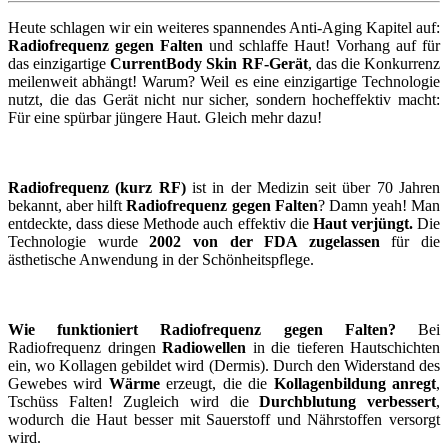
Heute schlagen wir ein weiteres spannendes Anti-Aging Kapitel auf:
Radiofrequenz gegen Falten
und schlaffe Haut! Vorhang auf für
das einzigartige
CurrentBody Skin RF-Gerät
, das die Konkurrenz
meilenweit abhängt! Warum? Weil es eine einzigartige Technologie
nutzt, die das Gerät nicht nur sicher, sondern hocheffektiv macht:
Für eine spürbar jüngere Haut. Gleich mehr dazu!
Radiofrequenz (kurz RF)
ist in der Medizin seit über 70 Jahren
bekannt, aber hilft
Radiofrequenz gegen Falten
? Damn yeah! Man
entdeckte, dass diese Methode auch effektiv die
Haut verjüngt.
Die
Technologie wurde
2002 von der FDA zugelassen
für die
ästhetische Anwendung in der Schönheitspflege.
Wie funktioniert Radiofrequenz gegen Falten?
Bei
Radiofrequenz dringen
Radiowellen
in die tieferen Hautschichten
ein, wo Kollagen gebildet wird (Dermis). Durch den Widerstand des
Gewebes wird
Wärme
erzeugt, die die
Kollagenbildung anregt
,
Tschüss Falten! Zugleich wird die
Durchblutung verbessert
,
wodurch die Haut besser mit Sauerstoff und Nährstoffen versorgt
wird.