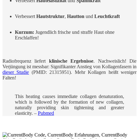
Verbessert
Hautelastizität
und
Spannkraft
Verbessert
Hautstruktur
,
Hautton
und
Leuchtkraft
Kurzum:
Jugendlich frische und straffe Haut ohne
Erschlaffen!
Radiofrequenz liefert
klinische Ergebnisse
. Nachweislich! Die
Verjüngung ist messbar: Signifikanter Anstieg von Kollagenfasern in
dieser Studie
(PMID: 21315951). Mehr Kollagen heißt weniger
Falten!
This heating causes immediate collagen denaturation,
which is followed by the formation of new collagen,
naturally providing skin tightening and greater
elasticity. –
Pubmed