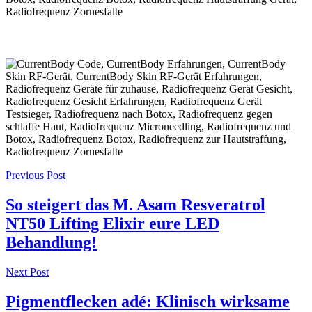
Post
Previous Post
navigation
So steigert das M. Asam Resveratrol
NT50 Lifting Elixir eure LED
Behandlung!
Next Post
Pigmentflecken adé: Klinisch wirksame