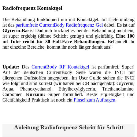
Radiofrequenz Kontaktgel
Die Behandlung funktioniert nur mit Kontaktgel. Im Lieferumfang
ist das
parfumfreie CurrentBody Radiofrequenz Gel
dabei. Es ist auf
Glycerin-Basis
: Dadurch trocknet es bei der Behandlung nicht ein,
ist super ergiebig (dünne Schicht genügt) und gleitfähig.
Eine 100
ml Tube reicht für 30 Full-Face Behandlungen.
Behandelt ihr
nur einzelne Bereiche, kommt ihr noch länger damit aus!
Update:
Das
CurrentBody RF Kontaktgel
ist parfumfrei. Super!
Auf der deutschen CurrentBody Seite waren die INCI mit
allergenen Duftstoffen angegeben. Im User Guide stehen die INCI
wie folgt und sind korrekt (wir haben bei CB nachgehakt): Glycerin,
Aqua, Phenoxyethanol, Ethylhexylglycerin, Triethanolamine,
Carbomer.
Kurzum:
Super formuliert. Beste Ergiebigkeit und
Gleitfähigkeit! Praktisch ist noch ein
Pinsel zum Auftragen
.
Anleitung Radiofrequenz Schritt für Schritt