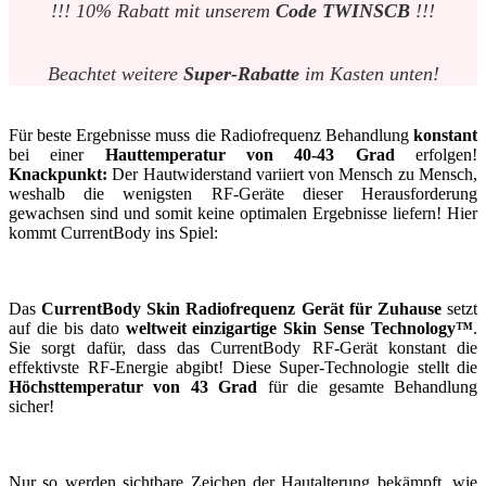
!!! 10% Rabatt mit unserem
Code TWINSCB
!!!
Beachtet weitere
Super-Rabatte
im Kasten unten!
Für beste Ergebnisse muss die Radiofrequenz Behandlung
konstant
bei einer
Hauttemperatur von 40-43 Grad
erfolgen!
Knackpunkt:
Der Hautwiderstand variiert von Mensch zu Mensch,
weshalb die wenigsten RF-Geräte dieser Herausforderung
gewachsen sind und somit keine optimalen Ergebnisse liefern! Hier
kommt CurrentBody ins Spiel:
Das
CurrentBody Skin Radiofrequenz Gerät für Zuhause
setzt
auf die bis dato
weltweit einzigartige Skin Sense Technology™
.
Sie sorgt dafür, dass das CurrentBody RF-Gerät konstant die
effektivste RF-Energie abgibt! Diese Super-Technologie stellt die
Höchsttemperatur von 43 Grad
für die gesamte Behandlung
sicher!
Nur so werden sichtbare Zeichen der Hautalterung bekämpft, wie