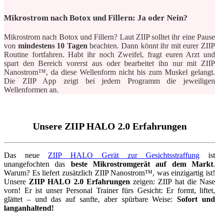
Mikrostrom nach Botox und Fillern: Ja oder Nein?
Mikrostrom nach Botox und Fillern? Laut ZIIP solltet ihr eine Pause
von
mindestens 10 Tagen
beachten. Dann könnt ihr mit eurer ZIIP
Routine fortfahren. Habt ihr noch Zweifel, fragt euren Arzt und
spart den Bereich vorerst aus oder bearbeitet ihn nur mit ZIIP
Nanostrom™, da diese Wellenform nicht bis zum Muskel gelangt.
Die ZIIP App zeigt bei jedem Programm die jeweiligen
Wellenformen an.
Unsere ZIIP HALO 2.0 Erfahrungen
Das neue
ZIIP HALO Gerät zur Gesichtsstraffung
ist
unangefochten das
beste Mikrostromgerät auf dem Markt
.
Warum? Es liefert zusätzlich ZIIP Nanostrom™, was einzigartig ist!
Unsere
ZIIP HALO 2.0 Erfahrungen
zeigen: ZIIP hat die Nase
vorn! Er ist unser Personal Trainer fürs Gesicht: Er formt, liftet,
glättet – und das auf sanfte, aber spürbare Weise:
Sofort und
langanhaltend!