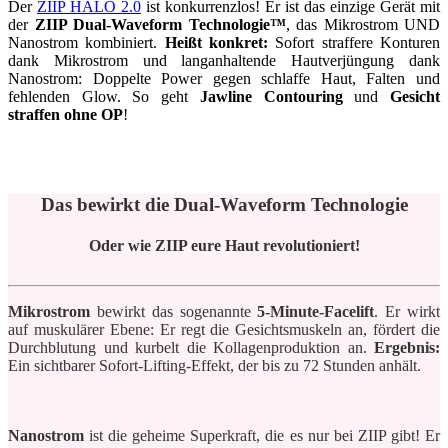
Der
ZIIP HALO 2.0
ist konkurrenzlos! Er ist das einzige Gerät mit
der
ZIIP Dual-Waveform Technologie™
, das Mikrostrom UND
Nanostrom kombiniert.
Heißt konkret:
Sofort straffere Konturen
dank Mikrostrom und langanhaltende Hautverjüngung dank
Nanostrom: Doppelte Power gegen schlaffe Haut, Falten und
fehlenden Glow. So geht
Jawline Contouring
und
Gesicht
straffen ohne OP
!
Das bewirkt die Dual-Waveform Technologie
Oder wie ZIIP eure Haut revolutioniert!
Mikrostrom
bewirkt das sogenannte
5-Minute-Facelift
. Er wirkt
auf muskulärer Ebene: Er regt die Gesichtsmuskeln an, fördert die
Durchblutung und kurbelt die Kollagenproduktion an.
Ergebnis:
Ein sichtbarer Sofort-Lifting-Effekt, der bis zu 72 Stunden anhält.
Nanostrom
ist die geheime Superkraft, die es nur bei ZIIP gibt! Er