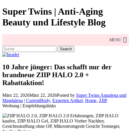
Skip
Super Twins | Anti-Aging
to
content
Beauty und Lifestyle Blog
MENU
Search
for:
10 Jahre jünger: Das schafft nur der
brandneue ZIIP HALO 2.0 +
Rabattaktion!
März 22, 2026
März 22, 2026
Posted by
Super Twins Annalena und
Magdalena
|
CurrentBody
,
Experten Artikel
,
Home
,
ZIIP
Werbung | Empfehlungslinks