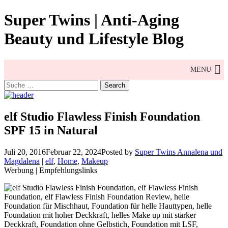
Skip
Super Twins | Anti-Aging
to
content
Beauty und Lifestyle Blog
MENU
Search
for:
elf Studio Flawless Finish Foundation
SPF 15 in Natural
Juli 20, 2016
Februar 22, 2024
Posted by
Super Twins Annalena und
Magdalena
|
elf
,
Home
,
Makeup
Werbung | Empfehlungslinks