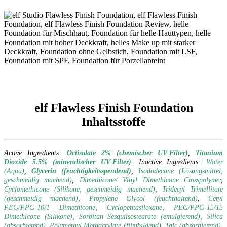
elf Flawless Finish Foundation
Inhaltsstoffe
Active Ingredients:
Octisalate 2% (chemischer UV-Filter)
,
Titanium
Dioxide 5.5% (mineralischer UV-Filter)
. Inactive Ingredients:
Water
(Aqua)
,
Glycerin (feuchtigkeitsspendend)
,
Isododecane (Lösungsmittel,
geschmeidig machend)
,
Dimethicone/ Vinyl Dimethicone Crosspolymer
,
Cyclomethicone
(Silikone, geschmeidig machend)
,
Tridecyl Trimellitate
(geschmeidig machend)
,
Propylene Glycol (feuchthaltend)
,
Cetyl
PEG/PPG-10/1 Dimethicone
,
Cyclopentasiloxane
,
PEG/PPG-15/15
Dimethicone (Silikone)
,
Sorbitan Sesquiisostearate (emulgierend)
,
Silica
(absorbierend)
,
Polymethyl Methacrylate (filmbildend)
,
Talc (absorbierend)
,