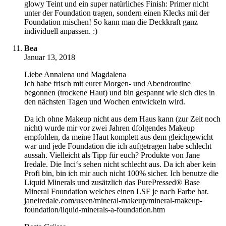
glowy Teint und ein super natürliches Finish: Primer nicht
unter der Foundation tragen, sondern einen Klecks mit der
Foundation mischen! So kann man die Deckkraft ganz
individuell anpassen. :)
Bea
Januar 13, 2018
Liebe Annalena und Magdalena
Ich habe frisch mit eurer Morgen- und Abendroutine
begonnen (trockene Haut) und bin gespannt wie sich dies in
den nächsten Tagen und Wochen entwickeln wird.
Da ich ohne Makeup nicht aus dem Haus kann (zur Zeit noch
nicht) wurde mir vor zwei Jahren dfolgendes Makeup
empfohlen, da meine Haut komplett aus dem gleichgewicht
war und jede Foundation die ich aufgetragen habe schlecht
aussah. Vielleicht als Tipp für euch? Produkte von Jane
Iredale. Die Inci‘s sehen nicht schlecht aus. Da ich aber kein
Profi bin, bin ich mir auch nicht 100% sicher. Ich benutze die
Liquid Minerals und zusätzlich das PurePressed® Base
Mineral Foundation welches einen LSF je nach Farbe hat.
janeiredale.com/us/en/mineral-makeup/mineral-makeup-
foundation/liquid-minerals-a-foundation.htm