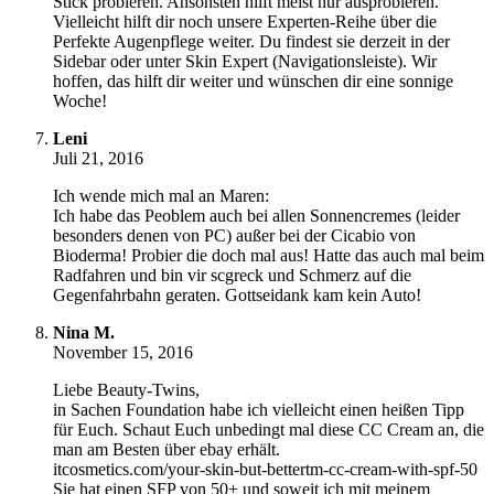
Stick probieren. Ansonsten hilft meist nur ausprobieren.
Vielleicht hilft dir noch unsere Experten-Reihe über die
Perfekte Augenpflege weiter. Du findest sie derzeit in der
Sidebar oder unter Skin Expert (Navigationsleiste). Wir
hoffen, das hilft dir weiter und wünschen dir eine sonnige
Woche!
Leni
Juli 21, 2016
Ich wende mich mal an Maren:
Ich habe das Peoblem auch bei allen Sonnencremes (leider
besonders denen von PC) außer bei der Cicabio von
Bioderma! Probier die doch mal aus! Hatte das auch mal beim
Radfahren und bin vir scgreck und Schmerz auf die
Gegenfahrbahn geraten. Gottseidank kam kein Auto!
Nina M.
November 15, 2016
Liebe Beauty-Twins,
in Sachen Foundation habe ich vielleicht einen heißen Tipp
für Euch. Schaut Euch unbedingt mal diese CC Cream an, die
man am Besten über ebay erhält.
itcosmetics.com/your-skin-but-bettertm-cc-cream-with-spf-50
Sie hat einen SFP von 50+ und soweit ich mit meinem