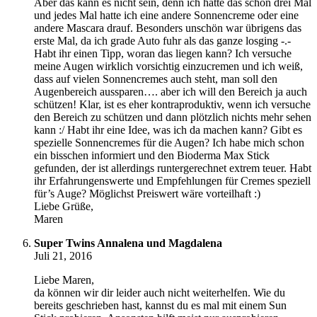
Aber das kann es nicht sein, denn ich hatte das schon drei Mal
und jedes Mal hatte ich eine andere Sonnencreme oder eine
andere Mascara drauf. Besonders unschön war übrigens das
erste Mal, da ich grade Auto fuhr als das ganze losging -.-
Habt ihr einen Tipp, woran das liegen kann? Ich versuche
meine Augen wirklich vorsichtig einzucremen und ich weiß,
dass auf vielen Sonnencremes auch steht, man soll den
Augenbereich aussparen…. aber ich will den Bereich ja auch
schützen! Klar, ist es eher kontraproduktiv, wenn ich versuche
den Bereich zu schützen und dann plötzlich nichts mehr sehen
kann :/ Habt ihr eine Idee, was ich da machen kann? Gibt es
spezielle Sonnencremes für die Augen? Ich habe mich schon
ein bisschen informiert und den Bioderma Max Stick
gefunden, der ist allerdings runtergerechnet extrem teuer. Habt
ihr Erfahrungenswerte und Empfehlungen für Cremes speziell
für’s Auge? Möglichst Preiswert wäre vorteilhaft :)
Liebe Grüße,
Maren
Super Twins Annalena und Magdalena
Juli 21, 2016
Liebe Maren,
da können wir dir leider auch nicht weiterhelfen. Wie du
bereits geschrieben hast, kannst du es mal mit einem Sun