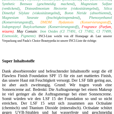
Synthetic Beeswax (geschmeidig machend)
,
Magnesium Sulfate
(verdickend)
,
Disteardimonium Hectorite (viskositätsregelnd)
,
Silica
Dimethyl Silylate (viskositätsregelnd)
,
Boron Nitride (absorbierend)
,
Magnesium Stearate (feuchtigkeitsspendend)
,
Phenoxyethanol
(Konservierungsstoff)
,
DMDM Hydantoin (Konservierungsstoff)
,
Iodopropynyl Butylcarbamate
(Konservierungsstoff)
,
Fragrance (Parfum,
reizarm)
.
May Contain:
Iron Oxides (CI 77491, CI 77492, CI 77499,
Eisenoxide, Pigmente).
INCI-Liste weicht von elf Homepage ab. Laut unserer
Verpackung und Paula’s Choice Beautypedia ist unsere INCI-Liste die richtige.
Super Inhaltsstoffe
Dank absorbierender und befeuchtender Inhaltsstoffe sorgt die elf
Flawless Finish Foundation SPF 15 für ein zart mattiertes Finish,
das unsere Haut mit Feuchtigkeit versorgt. Der LSF fällt gering aus,
ist aber auch zweitrangig. Grund: Wir tragen vorab eine
Sonnencreme auf. Bedenkt: Die Auftragsmenge bei einem Makeup
ist viel geringer als die Auftragsmenge bei einer Sonnencreme.
Somit würden wir den LSF 15 der Foundation so und so nicht
erreichen. Der LSF 15 setzt sich zusammen aus Octisalate
(chemisch) und Titanium Dioxide (mineralisch). Octisalate schützt
gegen UVB-Strahlen und hat wasserfeste und geschmeidig