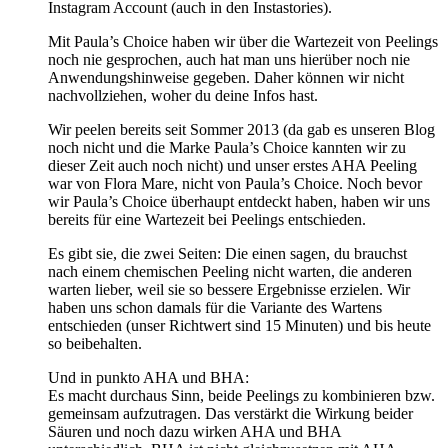
Instagram Account (auch in den Instastories).
Mit Paula’s Choice haben wir über die Wartezeit von Peelings
noch nie gesprochen, auch hat man uns hierüber noch nie
Anwendungshinweise gegeben. Daher können wir nicht
nachvollziehen, woher du deine Infos hast.
Wir peelen bereits seit Sommer 2013 (da gab es unseren Blog
noch nicht und die Marke Paula’s Choice kannten wir zu
dieser Zeit auch noch nicht) und unser erstes AHA Peeling
war von Flora Mare, nicht von Paula’s Choice. Noch bevor
wir Paula’s Choice überhaupt entdeckt haben, haben wir uns
bereits für eine Wartezeit bei Peelings entschieden.
Es gibt sie, die zwei Seiten: Die einen sagen, du brauchst
nach einem chemischen Peeling nicht warten, die anderen
warten lieber, weil sie so bessere Ergebnisse erzielen. Wir
haben uns schon damals für die Variante des Wartens
entschieden (unser Richtwert sind 15 Minuten) und bis heute
so beibehalten.
Und in punkto AHA und BHA:
Es macht durchaus Sinn, beide Peelings zu kombinieren bzw.
gemeinsam aufzutragen. Das verstärkt die Wirkung beider
Säuren und noch dazu wirken AHA und BHA