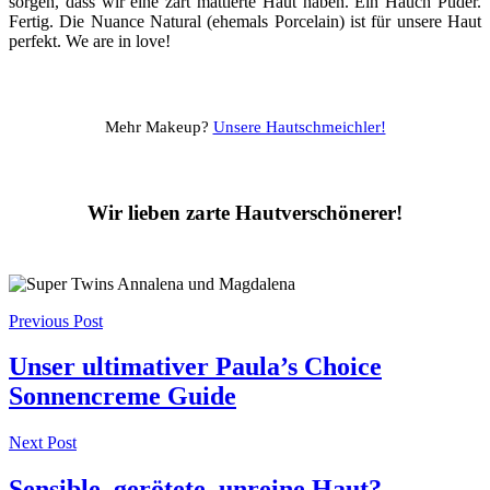
sorgen, dass wir eine zart mattierte Haut haben. Ein Hauch Puder.
Fertig. Die Nuance Natural (ehemals Porcelain) ist für unsere Haut
perfekt. We are in love!
Mehr Makeup?
Unsere Hautschmeichler!
Wir lieben zarte Hautverschönerer!
Post
Previous Post
navigation
Unser ultimativer Paula’s Choice
Sonnencreme Guide
Next Post
Sensible, gerötete, unreine Haut?