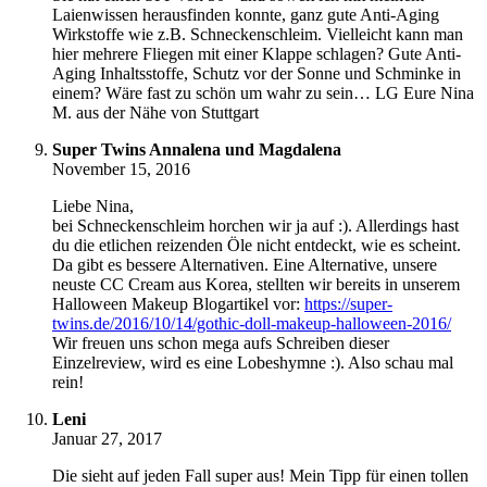
Laienwissen herausfinden konnte, ganz gute Anti-Aging
Wirkstoffe wie z.B. Schneckenschleim. Vielleicht kann man
hier mehrere Fliegen mit einer Klappe schlagen? Gute Anti-
Aging Inhaltsstoffe, Schutz vor der Sonne und Schminke in
einem? Wäre fast zu schön um wahr zu sein… LG Eure Nina
M. aus der Nähe von Stuttgart
Super Twins Annalena und Magdalena
November 15, 2016
Liebe Nina,
bei Schneckenschleim horchen wir ja auf :). Allerdings hast
du die etlichen reizenden Öle nicht entdeckt, wie es scheint.
Da gibt es bessere Alternativen. Eine Alternative, unsere
neuste CC Cream aus Korea, stellten wir bereits in unserem
Halloween Makeup Blogartikel vor:
https://super-
twins.de/2016/10/14/gothic-doll-makeup-halloween-2016/
Wir freuen uns schon mega aufs Schreiben dieser
Einzelreview, wird es eine Lobeshymne :). Also schau mal
rein!
Leni
Januar 27, 2017
Die sieht auf jeden Fall super aus! Mein Tipp für einen tollen