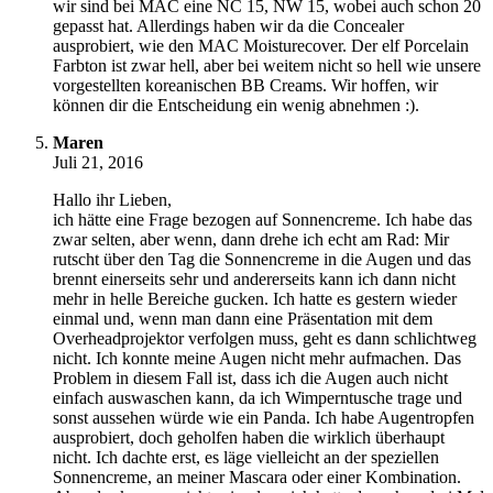
wir sind bei MAC eine NC 15, NW 15, wobei auch schon 20
gepasst hat. Allerdings haben wir da die Concealer
ausprobiert, wie den MAC Moisturecover. Der elf Porcelain
Farbton ist zwar hell, aber bei weitem nicht so hell wie unsere
vorgestellten koreanischen BB Creams. Wir hoffen, wir
können dir die Entscheidung ein wenig abnehmen :).
Maren
Juli 21, 2016
Hallo ihr Lieben,
ich hätte eine Frage bezogen auf Sonnencreme. Ich habe das
zwar selten, aber wenn, dann drehe ich echt am Rad: Mir
rutscht über den Tag die Sonnencreme in die Augen und das
brennt einerseits sehr und andererseits kann ich dann nicht
mehr in helle Bereiche gucken. Ich hatte es gestern wieder
einmal und, wenn man dann eine Präsentation mit dem
Overheadprojektor verfolgen muss, geht es dann schlichtweg
nicht. Ich konnte meine Augen nicht mehr aufmachen. Das
Problem in diesem Fall ist, dass ich die Augen auch nicht
einfach auswaschen kann, da ich Wimperntusche trage und
sonst aussehen würde wie ein Panda. Ich habe Augentropfen
ausprobiert, doch geholfen haben die wirklich überhaupt
nicht. Ich dachte erst, es läge vielleicht an der speziellen
Sonnencreme, an meiner Mascara oder einer Kombination.