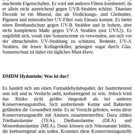
machende Eigenschaften. Er wird mit anderen Filtern kombiniert, da
er allein nicht ausreichend gegen UVB-Strahlen schützt. Titanium
Dioxide ist ein Mineral, das als Verdickungs- und Gleitmittel,
Pigment und mineralischer UV-Filter zum Einsatz kommt. Es bietet
einen Breitbandschutz gegen UV-B Strahlen und in hohem, aber
nicht komplettem Maße gegen UV-A Strahlen (nur UVA2). Es
empfiehlt sich, vorab eine Sonnencreme zu verwenden, um sich vor
der altmachenden UV-Strahlung zu schützen. Bedenkt: UV-A
Strahlen, die leisen Kollagenkiller, gelangen sogar durch Glas.
Sonnenschutz ist daher ein tägliches Must-Have.
DMDM Hydantoin: Was ist das?
Es handelt sich um einen Formaldehydabspalter, der hautirritierend
sein soll und in Verdacht steht, krebserregend zu sein. Jedoch wird
das Risiko nicht größer eingestuft als bei anderen
Konservierungsstoffen. Sich ausbreitende Keime und Bakterien
gefährden die Gesundheit mehr. Es ist Vorsicht geboten, wenn diese
Konservierungsstoffe mit Aminen zusammentreffen: Dazu zählen
Triethanolamine (TEA), Diethanolamine (DEA) und
Monoethanolamine (MEA). Dann können sich Nitrosamine bilden,
die krebserregend sein sollen. Kommen diese Konservierungsstoffe