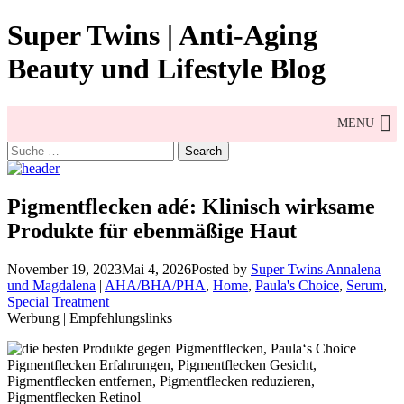
Skip
Super Twins | Anti-Aging
to
content
Beauty und Lifestyle Blog
MENU
Search
for:
Pigmentflecken adé: Klinisch wirksame
Produkte für ebenmäßige Haut
November 19, 2023
Mai 4, 2026
Posted by
Super Twins Annalena
und Magdalena
|
AHA/BHA/PHA
,
Home
,
Paula's Choice
,
Serum
,
Special Treatment
Werbung | Empfehlungslinks