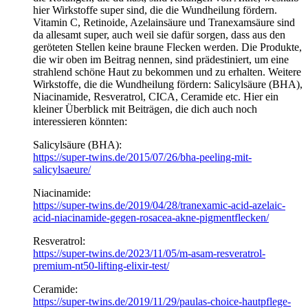
hier Wirkstoffe super sind, die die Wundheilung fördern.
Vitamin C, Retinoide, Azelainsäure und Tranexamsäure sind
da allesamt super, auch weil sie dafür sorgen, dass aus den
geröteten Stellen keine braune Flecken werden. Die Produkte,
die wir oben im Beitrag nennen, sind prädestiniert, um eine
strahlend schöne Haut zu bekommen und zu erhalten. Weitere
Wirkstoffe, die die Wundheilung fördern: Salicylsäure (BHA),
Niacinamide, Resveratrol, CICA, Ceramide etc. Hier ein
kleiner Überblick mit Beiträgen, die dich auch noch
interessieren könnten:
Salicylsäure (BHA):
https://super-twins.de/2015/07/26/bha-peeling-mit-
salicylsaeure/
Niacinamide:
https://super-twins.de/2019/04/28/tranexamic-acid-azelaic-
acid-niacinamide-gegen-rosacea-akne-pigmentflecken/
Resveratrol:
https://super-twins.de/2023/11/05/m-asam-resveratrol-
premium-nt50-lifting-elixir-test/
Ceramide:
https://super-twins.de/2019/11/29/paulas-choice-hautpflege-