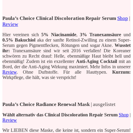
Paula’s Choice Clinical Discoloration Repair Serum
Shop
|
Review
Hier vereinen sich
5% Niacinamide
,
3% Tranexamsäure
und
0.5% Bakuchiol
aka der sanfte Retinol-Zwilling zu einem Super-
Serum gegen Pigmentflecken, Rötungen und sogar Akne.
Wusstet
ihr:
Tranexamsäure sind wir seit 2016 verfallen! Die Koreaner
schwören zu Recht drauf: Helle, ebenmäßige Haut bleibt hell und
ebenmäßig! Zudem ist ein exzellenter
Anti-Aging Cocktail
mit an
Bord, der die Anti-Aging Wirkung maximiert. Mehr Infos in unserer
Review
. Ohne Duftstoffe. Für alle Hauttypen.
Kurzum:
Wirkpflege, die hält, was sie verspricht!
Paula’s Choice Radiance Renewal Mask
| ausgelistet
Wählt alternativ das Clinical Discoloration Repair Serum
Shop
|
Review
Wir LIEBEN diese Maske, die keine ist, sondern ein Super-Serum!