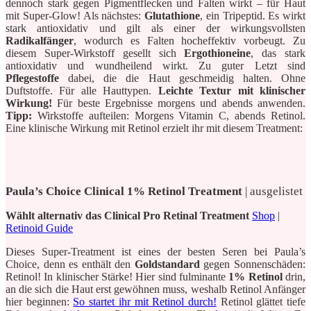
dennoch stark gegen Pigmentflecken und Falten wirkt – für Haut
mit Super-Glow! Als nächstes:
Glutathione
, ein Tripeptid. Es wirkt
stark antioxidativ und gilt als einer der wirkungsvollsten
Radikalfänger
, wodurch es Falten hocheffektiv vorbeugt. Zu
diesem Super-Wirkstoff gesellt sich
Ergothioneine
, das stark
antioxidativ und wundheilend wirkt. Zu guter Letzt sind
Pflegestoffe
dabei, die die Haut geschmeidig halten. Ohne
Duftstoffe. Für alle Hauttypen.
Leichte Textur mit klinischer
Wirkung!
Für beste Ergebnisse morgens und abends anwenden.
Tipp:
Wirkstoffe aufteilen: Morgens Vitamin C, abends Retinol.
Eine klinische Wirkung mit Retinol erzielt ihr mit diesem Treatment:
Paula’s Choice Clinical 1% Retinol Treatment
| ausgelistet
Wählt alternativ das Clinical Pro Retinal Treatment
Shop
|
Retinoid Guide
Dieses Super-Treatment ist eines der besten Seren bei Paula’s
Choice, denn es enthält den
Goldstandard
gegen Sonnenschäden:
Retinol! In klinischer Stärke! Hier sind fulminante
1% Retinol
drin,
an die sich die Haut erst gewöhnen muss, weshalb Retinol Anfänger
hier beginnen:
So startet ihr mit Retinol durch!
Retinol glättet tiefe