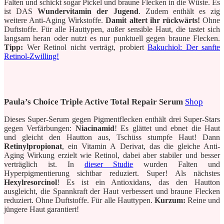
Falten und schickt sogar Pickel und braune Flecken in die Wüste. Es
ist DAS
Wundervitamin der Jugend
. Zudem enthält es zig
weitere Anti-Aging Wirkstoffe.
Damit altert ihr rückwärts!
Ohne
Duftstoffe. Für alle Hauttypen, außer sensible Haut, die tastet sich
langsam heran oder nutzt es nur punktuell gegen braune Flecken.
Tipp:
Wer Retinol nicht verträgt, probiert
Bakuchiol: Der sanfte
Retinol-Zwilling!
Paula’s Choice Triple Active Total Repair Serum
Shop
Dieses Super-Serum gegen Pigmentflecken enthält drei Super-Stars
gegen Verfärbungen:
Niacinamid
! Es glättet und ebnet die Haut
und gleicht den Hautton aus, Tschüss stumpfe Haut! Dann
Retinylpropionat
, ein Vitamin A Derivat, das die gleiche Anti-
Aging Wirkung erzielt wie Retinol, dabei aber stabiler und besser
verträglich ist. In
dieser Studie
wurden Falten und
Hyperpigmentierung sichtbar reduziert. Super! Als nächstes
Hexylresorcinol
! Es ist ein Antioxidans, das den Hautton
ausgleicht, die Spannkraft der Haut verbessert und braune Flecken
reduziert. Ohne Duftstoffe. Für alle Hauttypen.
Kurzum:
Reine und
jüngere Haut garantiert!