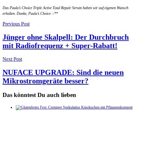
Das Paula’s Choice Triple Active Total Repair Serum haben wir auf eigenen Wunsch
erhalten. Danke, Paula’s Choice :-**
Post
Previous Post
navigation
Jünger ohne Skalpell: Der Durchbruch
mit Radiofrequenz + Super-Rabatt!
Next Post
NUFACE UPGRADE: Sind die neuen
Mikrostromgeräte besser?
Das könntest Du auch lieben