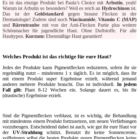
Es ist das einzige Produkt bei Paula’s Choice mit
Arbutin
, yeah!
Warum ist Arbutin so besonders? Weil es reich an
Hydrochinon
ist.
Das ist der
Goldstandard
gegen braune Flecken in der
Dermatologie! Zudem sind noch
Niacinamide
,
Vitamin C (MAP)
und
Bärentraube
mit von der Anti-Flecken Partie plus weitere
Schönmacher für jugendliche Haut. Ohne Duftstoffe. Für alle
Hauttypen.
Kurzum:
Ebenmäßige Haut garantiert!
Welches Produkt ist das richtige für eure Haut?
Jedes der Produkte kann Pigmentflecken reduzieren, sofern ihr sie
regelmäßig nutzt – mindestens 1 x täglich. Es ist möglich, dass ihr
mit einem Produkt super Ergebnisse erzielt, während jemand
anderes mehrere Produkte braucht. Das ist individuell.
In jedem
Fall gilt:
Plant 8-12 Wochen ein. Solange dauert es, bis ihr
(drastische) Ergebnisse erzielt.
Sind die Pigmentflecken verblasst, ist es wichtig, die Behandlung
mit mindestens einem Produkt fortzusetzen, um neuen Verfärbungen
vorzubeugen. Entscheidend dabei ist auch, wie gut ihr eure Haut vor
der
UV-Strahlung
schützt. Benutzt ihr keine Sonnencreme,
vollbringen selbst die besten Produkte gegen Pigmentflecken keine