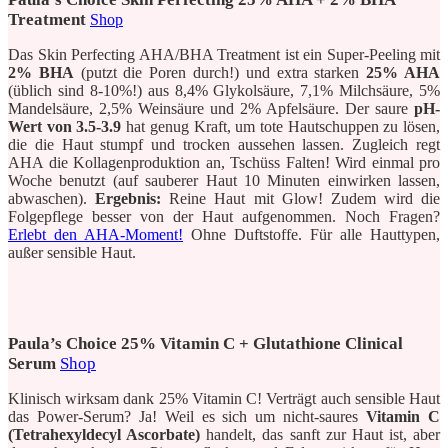
Treatment
Shop
Das Skin Perfecting AHA/BHA Treatment ist ein Super-Peeling mit
2% BHA
(putzt die Poren durch!) und extra starken
25% AHA
(üblich sind 8-10%!) aus 8,4% Glykolsäure, 7,1% Milchsäure, 5%
Mandelsäure, 2,5% Weinsäure und 2% Apfelsäure. Der saure
pH-
Wert von 3.5-3.9
hat genug Kraft, um tote Hautschuppen zu lösen,
die die Haut stumpf und trocken aussehen lassen. Zugleich regt
AHA die Kollagenproduktion an, Tschüss Falten! Wird einmal pro
Woche benutzt (auf sauberer Haut 10 Minuten einwirken lassen,
abwaschen).
Ergebnis:
Reine Haut mit Glow! Zudem wird die
Folgepflege besser von der Haut aufgenommen. Noch Fragen?
Erlebt den AHA-Moment!
Ohne Duftstoffe. Für alle Hauttypen,
außer sensible Haut.
Paula’s Choice 25% Vitamin C + Glutathione Clinical
Serum
Shop
Klinisch wirksam dank 25% Vitamin C! Verträgt auch sensible Haut
das Power-Serum? Ja! Weil es sich um nicht-saures
Vitamin C
(Tetrahexyldecyl Ascorbate)
handelt, das sanft zur Haut ist, aber