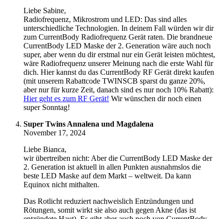
Liebe Sabine,
Radiofrequenz, Mikrostrom und LED: Das sind alles
unterschiedliche Technologien. In deinem Fall würden wir dir
zum CurrentBody Radiofrequenz Gerät raten. Die brandneue
CurrentBody LED Maske der 2. Generation wäre auch noch
super, aber wenn du dir erstmal nur ein Gerät leisten möchtest,
wäre Radiofrequenz unserer Meinung nach die erste Wahl für
dich. Hier kannst du das CurrentBody RF Gerät direkt kaufen
(mit unserem Rabattcode TWINSCB sparst du ganze 20%,
aber nur für kurze Zeit, danach sind es nur noch 10% Rabatt):
Hier geht es zum RF Gerät!
Wir wünschen dir noch einen
super Sonntag!
Super Twins Annalena und Magdalena
November 17, 2024
Liebe Bianca,
wir übertreiben nicht: Aber die CurrentBody LED Maske der
2. Generation ist aktuell in allen Punkten ausnahmslos die
beste LED Maske auf dem Markt – weltweit. Da kann
Equinox nicht mithalten.
Das Rotlicht reduziert nachweislich Entzündungen und
Rötungen, somit wirkt sie also auch gegen Akne (das ist
entzündete Haut). Es gibt aber auch noch von CurrentBody