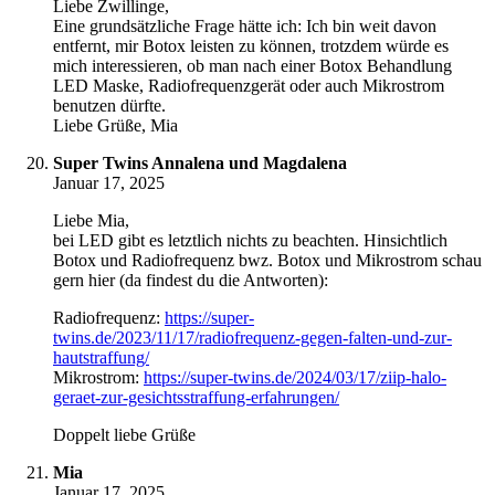
Liebe Zwillinge,
Eine grundsätzliche Frage hätte ich: Ich bin weit davon
entfernt, mir Botox leisten zu können, trotzdem würde es
mich interessieren, ob man nach einer Botox Behandlung
LED Maske, Radiofrequenzgerät oder auch Mikrostrom
benutzen dürfte.
Liebe Grüße, Mia
Super Twins Annalena und Magdalena
Januar 17, 2025
Liebe Mia,
bei LED gibt es letztlich nichts zu beachten. Hinsichtlich
Botox und Radiofrequenz bwz. Botox und Mikrostrom schau
gern hier (da findest du die Antworten):
Radiofrequenz:
https://super-
twins.de/2023/11/17/radiofrequenz-gegen-falten-und-zur-
hautstraffung/
Mikrostrom:
https://super-twins.de/2024/03/17/ziip-halo-
geraet-zur-gesichtsstraffung-erfahrungen/
Doppelt liebe Grüße
Mia
Januar 17, 2025