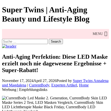
Skip
Super Twins | Anti-Aging
to
content
Beauty und Lifestyle Blog
MENU
Search
for:
Anti-Aging Perfektion: Diese LED Maske
erzielt noch nie dagewesene Ergebnisse +
Super-Rabatt!
November 17, 2024
April 27, 2026
Posted by
Super Twins Annalena
und Magdalena
|
CurrentBody
,
Experten Artikel
,
Home
Werbung | Empfehlungslinks