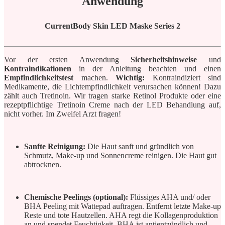
Anwendung
CurrentBody Skin LED Maske Series 2
Vor der ersten Anwendung
Sicherheitshinweise
und
Kontraindikationen
in der Anleitung beachten und einen
Empfindlichkeitstest
machen.
Wichtig:
Kontraindiziert sind
Medikamente, die Lichtempfindlichkeit verursachen können! Dazu
zählt auch Tretinoin. Wir tragen starke Retinol Produkte oder eine
rezeptpflichtige Tretinoin Creme nach der LED Behandlung auf,
nicht vorher. Im Zweifel Arzt fragen!
Sanfte Reinigung:
Die Haut sanft und gründlich von
Schmutz, Make-up und Sonnencreme reinigen. Die Haut gut
abtrocknen.
Chemische Peelings (optional):
Flüssiges AHA und/ oder
BHA Peeling mit Wattepad auftragen. Entfernt letzte Make-up
Reste und tote Hautzellen. AHA regt die Kollagenproduktion
an und spendet Feuchtigkeit. BHA ist antientzündlich und