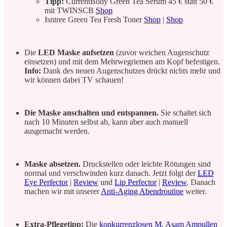
Tipp:
CurrentBody Green Tea Serum 45 € statt 50 €
mit TWINSCB
Shop
Isntree Green Tea Fresh Toner
Shop
|
Shop
Die
LED Maske aufsetzen
(zuvor weichen Augenschutz
einsetzen) und mit dem Mehrwegriemen am Kopf befestigen.
Info:
Dank des neuen Augenschutzes drückt nichts mehr und
wir können dabei TV schauen!
Die Maske anschalten und entspannen.
Sie schaltet sich
nach 10 Minuten selbst ab, kann aber auch manuell
ausgemacht werden.
Maske absetzen.
Druckstellen oder leichte Rötungen sind
normal und verschwinden kurz danach. Jetzt folgt der
LED
Eye Perfector
|
Review
und
Lip Perfector
|
Review
. Danach
machen wir mit unserer
Anti-Aging Abendroutine
weiter.
Extra-Pflegetipp:
Die
konkurrenzlosen M. Asam Ampullen