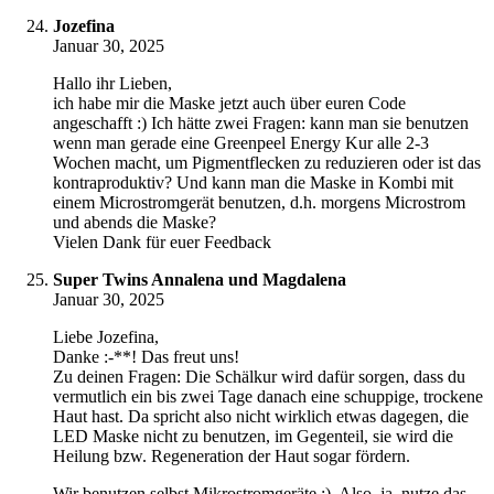
Jozefina
Januar 30, 2025
Hallo ihr Lieben,
ich habe mir die Maske jetzt auch über euren Code
angeschafft :) Ich hätte zwei Fragen: kann man sie benutzen
wenn man gerade eine Greenpeel Energy Kur alle 2-3
Wochen macht, um Pigmentflecken zu reduzieren oder ist das
kontraproduktiv? Und kann man die Maske in Kombi mit
einem Microstromgerät benutzen, d.h. morgens Microstrom
und abends die Maske?
Vielen Dank für euer Feedback
Super Twins Annalena und Magdalena
Januar 30, 2025
Liebe Jozefina,
Danke :-**! Das freut uns!
Zu deinen Fragen: Die Schälkur wird dafür sorgen, dass du
vermutlich ein bis zwei Tage danach eine schuppige, trockene
Haut hast. Da spricht also nicht wirklich etwas dagegen, die
LED Maske nicht zu benutzen, im Gegenteil, sie wird die
Heilung bzw. Regeneration der Haut sogar fördern.
Wir benutzen selbst Mikrostromgeräte :). Also, ja, nutze das