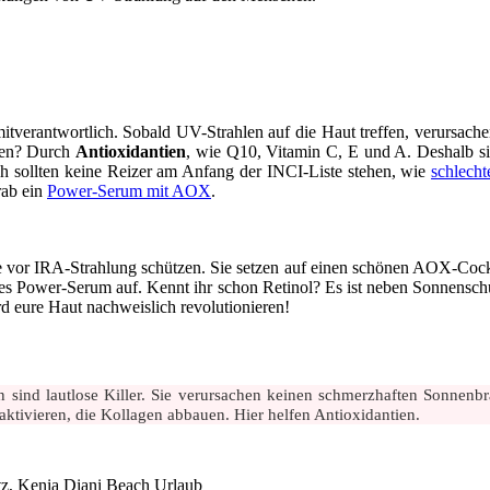
tverantwortlich. Sobald UV-Strahlen auf die Haut treffen, verursachen s
eten? Durch
Antioxidantien
, wie Q10, Vitamin C, E und A. Deshalb s
h sollten keine Reizer am Anfang der INCI-Liste stehen, wie
schlecht
rab ein
Power-Serum mit AOX
.
te vor IRA-Strahlung schützen. Sie setzen auf einen schönen AOX-Cock
utes Power-Serum auf. Kennt ihr schon Retinol? Es ist neben Sonnenschu
 eure Haut nachweislich revolutionieren!
en sind lautlose Killer. Sie verursachen keinen schmerzhaften Sonnenb
ktivieren, die Kollagen abbauen. Hier helfen Antioxidantien.