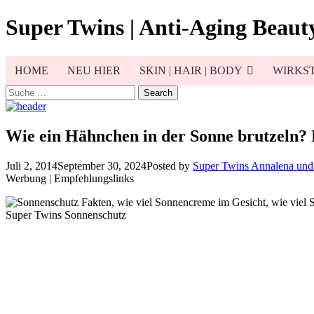
Skip
Super Twins | Anti-Aging Beauty
to
content
HOME
NEU HIER
SKIN | HAIR | BODY
WIRKST
Search
for:
Wie ein Hähnchen in der Sonne brutzeln? 
Juli 2, 2014
September 30, 2024
Posted by
Super Twins Annalena un
Werbung | Empfehlungslinks