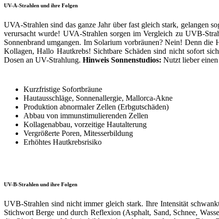
UV-A-Strahlen und ihre Folgen
UVA-Strahlen sind das ganze Jahr über fast gleich stark, gelangen 
verursacht wurde! UVA-Strahlen sorgen im Vergleich zu UVB-Strahl
Sonnenbrand umgangen. Im Solarium vorbräunen? Nein! Denn die Hau
Kollagen, Hallo Hautkrebs! Sichtbare Schäden sind nicht sofort sich
Dosen an UV-Strahlung.
Hinweis Sonnenstudios:
Nutzt lieber einen
Kurzfristige Sofortbräune
Hautausschläge, Sonnenallergie, Mallorca-Akne
Produktion abnormaler Zellen (Erbgutschäden)
Abbau von immunstimulierenden Zellen
Kollagenabbau, vorzeitige Hautalterung
Vergrößerte Poren, Mitesserbildung
Erhöhtes Hautkrebsrisiko
UV-B-Strahlen und ihre Folgen
UVB-Strahlen sind nicht immer gleich stark. Ihre Intensität schwankt
Stichwort Berge und durch Reflexion (Asphalt, Sand, Schnee, Wasser