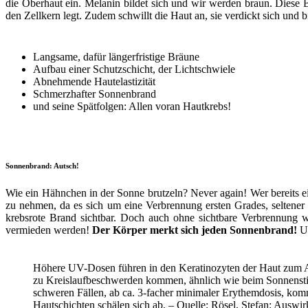
die Oberhaut ein. Melanin bildet sich und wir werden braun. Diese B
den Zellkern legt. Zudem schwillt die Haut an, sie verdickt sich un
Langsame, dafür längerfristige Bräune
Aufbau einer Schutzschicht, der Lichtschwiele
Abnehmende Hautelastizität
Schmerzhafter Sonnenbrand
und seine Spätfolgen: Allen voran Hautkrebs!
Sonnenbrand: Autsch!
Wie ein Hähnchen in der Sonne brutzeln? Never again! Wer bereits ein
zu nehmen, da es sich um eine Verbrennung ersten Grades, seltener
krebsrote Brand sichtbar. Doch auch ohne sichtbare Verbrennung w
vermieden werden!
Der Körper merkt sich jeden Sonnenbrand!
Un
Höhere UV-Dosen führen in den Keratinozyten der Haut zum Ab
zu Kreislaufbeschwerden kommen, ähnlich wie beim Sonnensti
schweren Fällen, ab ca. 3-facher minimaler Erythemdosis, ko
Hautschichten schälen sich ab. – Quelle: Rösel, Stefan: Aus