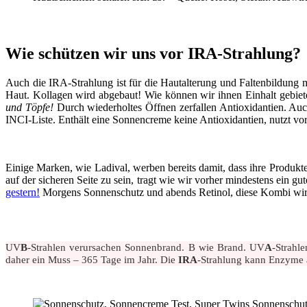
Wie schützen wir uns vor IRA-Strahlung?
Auch die IRA-Strahlung ist für die Hautalterung und Faltenbildung mi
Haut. Kollagen wird abgebaut! Wie können wir ihnen Einhalt gebi
und Töpfe!
Durch wiederholtes Öffnen zerfallen Antioxidantien. Auc
INCI-Liste. Enthält eine Sonnencreme keine Antioxidantien, nutzt vo
Einige Marken, wie Ladival, werben bereits damit, dass ihre Produk
auf der sicheren Seite zu sein, tragt wie wir vorher mindestens ein g
gestern!
Morgens Sonnenschutz und abends Retinol, diese Kombi wird
UV
B
-Strahlen verursachen Sonnenbrand. B wie Brand. UV
A
-Strahl
daher ein Muss – 365 Tage im Jahr. Die
IRA
-Strahlung kann Enzyme a