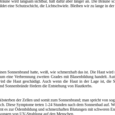
räune wird langsam sichtbar, hält dafür aber länger an. Die Bräune sc
d bildet eine Schutzschicht, die Lichtschwiele. Bleiben wir zu lange i
en Sonnenbrand hatte, weiß, wie schmerzhaft das ist. Die Haut wird re
 um eine Verbrennung zweiten Grades mit Blasenbildung handelt. Aut
ird die Haut geschädigt. Auch wenn die Haut in der Lage ist, die S
d Sonnenbrände fördern die Entstehung von Hautkrebs.
sterben der Zellen und somit zum Sonnenbrand; man spricht von sog.
ch. Diese Symptome treten 1-24 Stunden nach dem Sonnenbad auf. Wei
mmt es zur Ödembildung und schmerzhaften Blutungen mit schweren En
wirkungen von UV-Strahlung auf den Menschen.