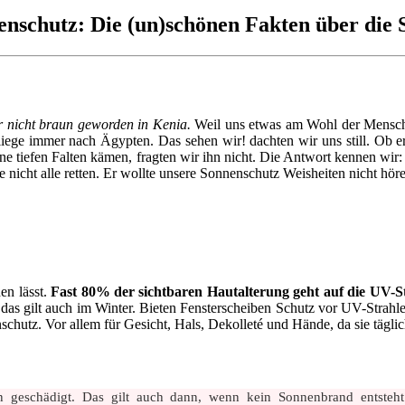
enschutz: Die (un)schönen Fakten über die 
ar nicht braun geworden in Kenia.
Weil uns etwas am Wohl der Menschh
fliege immer nach Ägypten. Das sehen wir! dachten wir uns still. Ob er
eine tiefen Falten kämen, fragten wir ihn nicht. Die Antwort kennen wi
icht alle retten. Er wollte unsere Sonnenschutz Weisheiten nicht höre
en lässt.
Fast 80% der sichtbaren Hautalterung geht auf die UV-S
d das gilt auch im Winter. Bieten Fensterscheiben Schutz vor UV-Str
chutz. Vor allem für Gesicht, Hals, Dekolleté und Hände, da sie tägli
 geschädigt. Das gilt auch dann, wenn kein Sonnenbrand entsteht