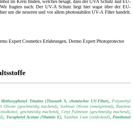
ol im Kreis finden, welches besagt, dass der UVA Schutz laut EU-
ir fragten nach: Der UV-A Schutz liegt hier sogar über der EU-
hier um die neueren und vor allem photostabilen UV-A Filter handelt.
tsstoffe
 Methoxyphenyl Triazine (Tinosorb S, chemischer UV-Filter)
,
Polymethyl
yl Olivate (geschmeidig machend)
,
Sorbitan Olivate (emulgierend)
,
Butylene
Fettalkohol, geschmeidig machend)
,
Cetyl Palmitate (geschmeidig machend)
,
d)
,
Tocopheryl Acetate (Vitamin E)
,
Xanthan Gum (verdickend)
,
Panthenol