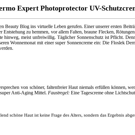
Dermo Expert Photoprotector UV-Schutzcre
Beauty Blog ins virtuelle Leben gerufen. Einer unserer ersten Beiträ
rer Entstehung zu hemmen, vor allem Falten, braune Flecken, Rötunge
e hinweg, meist unfreiwillig. Täglicher Sonnenschutz ist Pflicht. Den
unseren Wonnemonat mit einer super Sonnencreme ein: Die Floslek D
werden.
Versprechen von schöner, faltenfreier Haut niemals erfüllen können, w
 super Anti-Aging Mittel.
Faustregel:
Eine Tagescreme ohne Lichtschutz
hlend schöne Haut ist keine Frage des Alters, sondern das Ergebnis abg