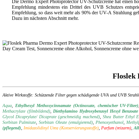
Die Dermo Expert Photoprotector UV-Schutzcreme hat einen ho
Empfehlung mindestens ein Drittel des UVB Schutzes entspr
Empfehlung, so dass weit mehr als 90% der UV-A Strahlung geblo
Dazu im nächsten Abschnitt mehr.
Floslek
Aktive Wirkstoffe: Schützende Filter gegen schädigende UVA und UVB Strah
Aqua
,
Ethylhexyl Methoxycinnamate (Octinoxate, chemischer UV-Filter)
Methacrylate (filmbildend)
,
Diethylamino Hydroxybenzoyl Hexyl Benzoate 
Glycol Dicaprylate/ Dicaprate (geschmeidig machend)
,
Shea Butter Ethyl E
Sorbitan Palmitate
,
Sorbitan Oleate (emulgierend)
,
Phenoxyethanol
,
Methyl
(pflegend)
,
Imidazolidinyl Urea (Konservierungsstoffe)
,
Parfum (reizarm)
,
Al