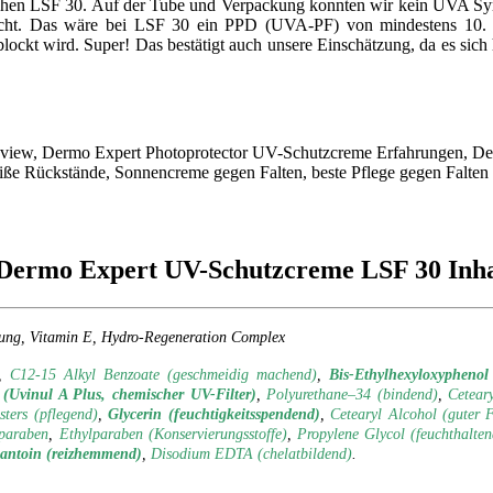
hen LSF 30. Auf der Tube und Verpackung konnten wir kein UVA Symb
icht. Das wäre bei LSF 30 ein PPD (UVA-PF) von mindestens 10. W
ckt wird. Super! Das bestätigt auch unsere Einschätzung, da es sich 
 Dermo Expert UV-Schutzcreme LSF 30 Inhal
lung, Vitamin E, Hydro-Regeneration Complex
,
C12-15 Alkyl Benzoate (geschmeidig machend)
,
Bis-Ethylhexyloxyphenol
(Uvinul A Plus, chemischer UV-Filter)
,
Polyurethane–34 (bindend)
,
Cetear
sters (pflegend)
,
Glycerin (feuchtigkeitsspendend)
,
Cetearyl Alcohol (guter 
paraben
,
Ethylparaben (Konservierungsstoffe)
,
Propylene Glycol (feuchthalten
lantoin (reizhemmend)
,
Disodium EDTA (chelatbildend)
.