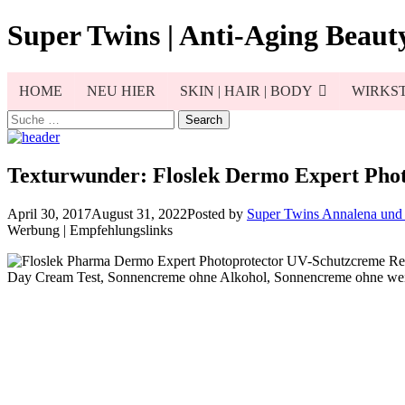
Skip
Super Twins | Anti-Aging Beauty
to
content
HOME
NEU HIER
SKIN | HAIR | BODY
WIRKST
Search
for:
Texturwunder: Floslek Dermo Expert Pho
April 30, 2017
August 31, 2022
Posted by
Super Twins Annalena und
Werbung | Empfehlungslinks