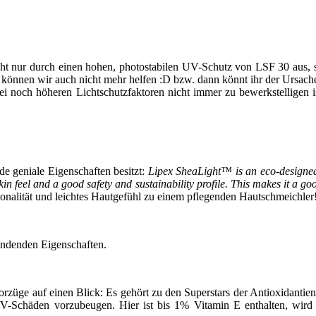
t nur durch einen hohen, photostabilen UV-Schutz von LSF 30 aus, so
können wir auch nicht mehr helfen :D bzw. dann könnt ihr der Ursache
ei noch höheren Lichtschutzfaktoren nicht immer zu bewerkstelligen is
de geniale Eigenschaften besitzt:
Lipex SheaLight™ is an eco-designed em
kin feel and a good safety and sustainability profile. This makes it a goo
ionalität und leichtes Hautgefühl zu einem pflegenden Hautschmeichler
pendenden Eigenschaften.
Vorzüge auf einen Blick: Es gehört zu den Superstars der Antioxidantie
V-Schäden vorzubeugen. Hier ist bis 1% Vitamin E enthalten, wird