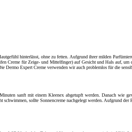
 Hautgefühl hinterlässt, ohne zu fetten. Aufgrund ihrer milden Parfümie
fen Creme für Zeige- und Mittelfinger) auf Gesicht und Hals auf, um d
 Die Dermo Expert Creme verwenden wir auch problemlos für die sensi
inuten sanft mit einem Kleenex abgetupft werden. Danach wie gew
r geht schwimmen, sollte Sonnencreme nachgelegt werden. Aufgrund de