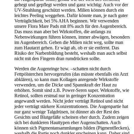
gehegt und gepflegt werden und ganz wichtig: Auch vor der
UV-Strahlung geschützt werden. Milien können durch ein
leichtes Peeling weggehen. Dafür könnte man, je nach guter
Verträglichkeit, bei 5% AHA beginnen. Wir verwenden
unsere Flora Mare Pads mit 8% auch für den Augenbereich.
Das muss man aber bei Wirkstoffen, die anfangs zu
Nebenwirkungen führen können, immer abwägen, besonders
im Augenbereich. Gehen die Milien nicht weg, sollte man
zum Hautarzt gehen. Er wägt ab, ob er sie entfernt. Das
Risiko der Narbenbildung besteht, weshalb man auch selbst
nicht mit den Fingern dran rumdrücken sollte.
Werden die Augenringe bzw. –schatten nicht durch
Fettpölsterchen hervorgerufen (das müsste ebenfalls ein Arzt
abklären), so kann man Kollagen anregende Wirkstoffe
verwenden, um die Dicke und Spannkraft der Haut zu
erhöhen. Somit sind z.B. Power-Seren super. Wirkstoffe, wie
Retinol, sollten erstmal nur in geringer Konzentration
angewandt werden. Nicht jeder verträgt Retinol und nicht
jeder verträgt stärkere Konzentrationen. Die Augenpartie hat
nur ganz wenige Talgdrüsen, ist dünner als der Rest des
Gesichts und Blutgefäße scheinen eher durch. Zudem zeigen
sich bei dunkleren Hauttypen eher Augenschatten. Auch
können sich Pigmentansammlungen bilden (Pigmentflecken),
weshalb die Partie noch dunkler erscheinen kann. Daher sind