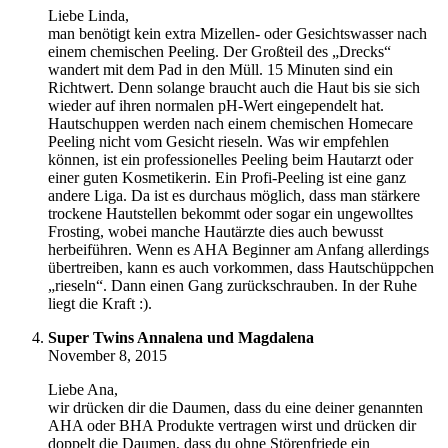
Liebe Linda,
man benötigt kein extra Mizellen- oder Gesichtswasser nach
einem chemischen Peeling. Der Großteil des „Drecks“
wandert mit dem Pad in den Müll. 15 Minuten sind ein
Richtwert. Denn solange braucht auch die Haut bis sie sich
wieder auf ihren normalen pH-Wert eingependelt hat.
Hautschuppen werden nach einem chemischen Homecare
Peeling nicht vom Gesicht rieseln. Was wir empfehlen
können, ist ein professionelles Peeling beim Hautarzt oder
einer guten Kosmetikerin. Ein Profi-Peeling ist eine ganz
andere Liga. Da ist es durchaus möglich, dass man stärkere
trockene Hautstellen bekommt oder sogar ein ungewolltes
Frosting, wobei manche Hautärzte dies auch bewusst
herbeiführen. Wenn es AHA Beginner am Anfang allerdings
übertreiben, kann es auch vorkommen, dass Hautschüppchen
„rieseln“. Dann einen Gang zurückschrauben. In der Ruhe
liegt die Kraft :).
Super Twins Annalena und Magdalena
November 8, 2015
Liebe Ana,
wir drücken dir die Daumen, dass du eine deiner genannten
AHA oder BHA Produkte vertragen wirst und drücken dir
doppelt die Daumen, dass du ohne Störenfriede ein