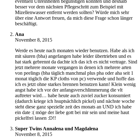
eventuell Unreinheiten begünstigen könnten und deshalb
besser vor dem nächsten Pflegeschritt zum Beispiel mit
Mizellenwasser entfernt werden sollten? Würde mich sehr
über eine Antwort freuen, da mich diese Frage schon länger
beschäftigt.
Ana
November 8, 2015
Werde es heute nach monaten wieder benutzen. Habe als ich
mit säuren (bha) angefangen habe leider übertrieben und es
hat stark gebrennt da dachte ich das ich es nicht vertrage. Sind
jetzt mehrere monate vergangen in denen ich mehrere arten
von peelings (bha täglich manchmal plus pha oder aha seit 1
monat töglich die KP cloths von pc) verwende und hoffe das
ich es jetzt ohne starkes brennen benutzen kann! Klein wenig
angst habe ich vor der anfangsverschlimmerung die vlt
auftreter wird… habe heute auch zuviel zucker konsumiert
(dadurch kriege ich hsuptsächlich pickel) und nächste woche
steht diese ganz spezielle zeit des monats an UND ich habe
ein date :( möge der liebe gott bei mir sein und meine haut
pickelfrei lassen :D!!
Super Twins Annalena und Magdalena
November 8, 2015