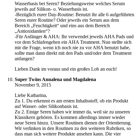
Wasserbasis bei Seren? Beziehungsweise welches Serum
jeweils auf Silikon- o. Wasserbasis ist.
-Bezüglich eurer Day-Routine: Benutzt ihr alle 6 aufgeführten
Seren eurer Routine? Oder jeweils ein Serum aus dem
Bereich „Feuchtigkeit“ und eins aus dem Bereich
„Antioxidantien“?
-Für Anfänger & AHA: Ihr verwendet jeweils AHA Pads und
vor dem Schlafengehen ein AHA Treatment. Nun stellte sich
mir die Frage, wenn ich noch nie zu vor AHA benutzt habe,
sollte man dann direkt mit den Pads und/oder dem Treatment
anfangen?
Lieben Dank im voraus und ein großes Lob an euch!
Super Twins Annalena und Magdalena
November 9, 2015
Liebe Katharina,
Zu 1. Du erkennst es am ersten Inhaltsstoff, ob ein Produkt
auf Wasser- oder Silikonbasis ist.
Zu 2. Einige Seren haben wir immer da, weil sie zu unseren
Klassikern gehören. Es kommen allerdings immer wieder
neue Seren hinzu. Unsere Routinen dienen der Orientierung.
Wir verlinken in den Routinen zu den weiteren Rubriken, so
dass man sich weitere Produkte ansehen kann. Die vier