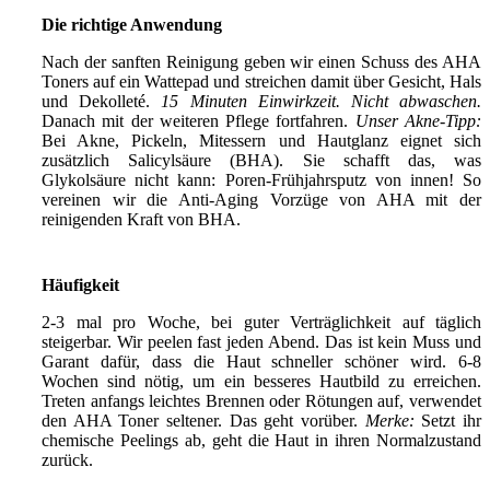
Die richtige Anwendung
Nach der sanften Reinigung geben wir einen Schuss des AHA
Toners auf ein Wattepad und streichen damit über Gesicht, Hals
und Dekolleté.
15 Minuten Einwirkzeit. Nicht abwaschen.
Danach mit der weiteren Pflege fortfahren.
Unser Akne-Tipp:
Bei Akne, Pickeln, Mitessern und Hautglanz eignet sich
zusätzlich Salicylsäure (BHA). Sie schafft das, was
Glykolsäure nicht kann: Poren-Frühjahrsputz von innen! So
vereinen wir die Anti-Aging Vorzüge von AHA mit der
reinigenden Kraft von BHA.
Häufigkeit
2-3 mal pro Woche, bei guter Verträglichkeit auf täglich
steigerbar. Wir peelen fast jeden Abend. Das ist kein Muss und
Garant dafür, dass die Haut schneller schöner wird. 6-8
Wochen sind nötig, um ein besseres Hautbild zu erreichen.
Treten anfangs leichtes Brennen oder Rötungen auf, verwendet
den AHA Toner seltener. Das geht vorüber.
Merke:
Setzt ihr
chemische Peelings ab, geht die Haut in ihren Normalzustand
zurück.