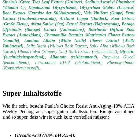
Sinensis (Green Tea) Leaf Extract (Grüntee)
,
Sodium Ascorbyl Phosphate
(Vitamin C)
,
Dipotassium Glycyrrhizate
,
Glycyrrhiza Glabra (Licorice)
Root Extract (Extrakte der Süßholzwurzel)
,
Vitis Vinifera (Grape) Fruit
Extract (Traubenkernextrakt)
,
Arctium Lappa (Burdock) Root Extract
(Große Klette)
,
Avena Sativa (Oat) Kernel Extract (Haferextrakt)
,
Borago
Officinalis (Borage) Extract (Antioxidans)
,
Boerhavia Diffusa Root
Extract (Antioxidans)
,
Chamomilla Recutita (Matricaria) Flower Extract
(Kamille)
,
Lamium Album (White Nettle) Flower Extract (Weiße
Taubnessel)
,
Salix Nigra (Willow) Bark Extract
,
Salix Alba (Willow) Bark
Extract
,
Ulmus Fulva (Slippery Elm) Bark Extract (reizhemmend)
,
Glycerin
(feuchtigkeitsspendend)
,
Allantoin (reizhemmend)
,
Propylene Glycol
(feuchthaltend)
,
Tetrasodium EDTA (chelatbildend)
,
Phenoxyethanol
(Konservierungsstoff)
.
Super Inhaltsstoffe
Wie ihr seht, besteht Paula’s Choice Resist Anti-Aging 10% AHA
Weekly Peeling aus super guten Inhaltsstoffen. Einige von ihnen
sind so super, dass wir sie euch kurz vorstellen müssen:
Glycolic Acid (10%, pH 3.5-4):