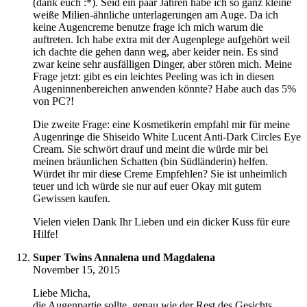
(dank euch :*). Seid ein paar Jahren habe ich so ganz kleine
weiße Milien-ähnliche unterlagerungen am Auge. Da ich
keine Augencreme benutze frage ich mich warum die
auftreten. Ich habe extra mit der Augenplege aufgehört weil
ich dachte die gehen dann weg, aber keider nein. Es sind
zwar keine sehr ausfälligen Dinger, aber stören mich. Meine
Frage jetzt: gibt es ein leichtes Peeling was ich in diesen
Augeninnenbereichen anwenden könnte? Habe auch das 5%
von PC?!
Die zweite Frage: eine Kosmetikerin empfahl mir für meine
Augenringe die Shiseido White Lucent Anti-Dark Circles Eye
Cream. Sie schwört drauf und meint die würde mir bei
meinen bräunlichen Schatten (bin Südländerin) helfen.
Würdet ihr mir diese Creme Empfehlen? Sie ist unheimlich
teuer und ich würde sie nur auf euer Okay mit gutem
Gewissen kaufen.
Vielen vielen Dank Ihr Lieben und ein dicker Kuss für eure
Hilfe!
Super Twins Annalena und Magdalena
November 15, 2015
Liebe Micha,
die Augenpartie sollte, genau wie der Rest des Gesichts,