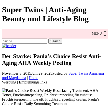
Skip
Super Twins | Anti-Aging
to
content
Beauty und Lifestyle Blog
MENU
Search
for:
Der Starke: Paula’s Choice Resist Anti-
Aging AHA Weekly Peeling
November 8, 2015
Juni 29, 2025
Posted by
Super Twins Annalena
und Magdalena
|
Home
Werbung | Empfehlungslinks