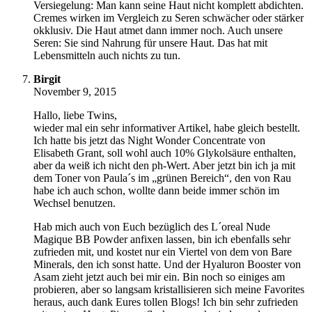
Versiegelung: Man kann seine Haut nicht komplett abdichten.
Cremes wirken im Vergleich zu Seren schwächer oder stärker
okklusiv. Die Haut atmet dann immer noch. Auch unsere
Seren: Sie sind Nahrung für unsere Haut. Das hat mit
Lebensmitteln auch nichts zu tun.
Birgit
November 9, 2015
Hallo, liebe Twins,
wieder mal ein sehr informativer Artikel, habe gleich bestellt.
Ich hatte bis jetzt das Night Wonder Concentrate von
Elisabeth Grant, soll wohl auch 10% Glykolsäure enthalten,
aber da weiß ich nicht den ph-Wert. Aber jetzt bin ich ja mit
dem Toner von Paula´s im „grünen Bereich“, den von Rau
habe ich auch schon, wollte dann beide immer schön im
Wechsel benutzen.
Hab mich auch von Euch bezüglich des L´oreal Nude
Magique BB Powder anfixen lassen, bin ich ebenfalls sehr
zufrieden mit, und kostet nur ein Viertel von dem von Bare
Minerals, den ich sonst hatte. Und der Hyaluron Booster von
Asam zieht jetzt auch bei mir ein. Bin noch so einiges am
probieren, aber so langsam kristallisieren sich meine Favorites
heraus, auch dank Eures tollen Blogs! Ich bin sehr zufrieden