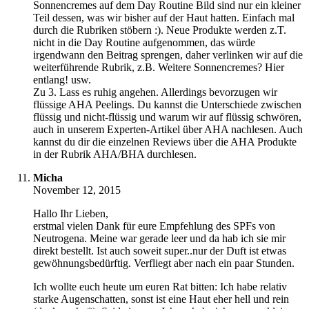
Sonnencremes auf dem Day Routine Bild sind nur ein kleiner
Teil dessen, was wir bisher auf der Haut hatten. Einfach mal
durch die Rubriken stöbern :). Neue Produkte werden z.T.
nicht in die Day Routine aufgenommen, das würde
irgendwann den Beitrag sprengen, daher verlinken wir auf die
weiterführende Rubrik, z.B. Weitere Sonnencremes? Hier
entlang! usw.
Zu 3. Lass es ruhig angehen. Allerdings bevorzugen wir
flüssige AHA Peelings. Du kannst die Unterschiede zwischen
flüssig und nicht-flüssig und warum wir auf flüssig schwören,
auch in unserem Experten-Artikel über AHA nachlesen. Auch
kannst du dir die einzelnen Reviews über die AHA Produkte
in der Rubrik AHA/BHA durchlesen.
Micha
November 12, 2015
Hallo Ihr Lieben,
erstmal vielen Dank für eure Empfehlung des SPFs von
Neutrogena. Meine war gerade leer und da hab ich sie mir
direkt bestellt. Ist auch soweit super..nur der Duft ist etwas
gewöhnungsbedürftig. Verfliegt aber nach ein paar Stunden.
Ich wollte euch heute um euren Rat bitten: Ich habe relativ
starke Augenschatten, sonst ist eine Haut eher hell und rein