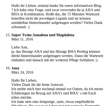
Hallo ihr Lieben, erstmal danke für euren informativen Blog.
? Ich habe eine Frage, und zwar verwendet ihr ja AHA und
BHA in Kombination. Heißt das, die 15 Minuten Wartezeit
betreffen nicht die jeweiligen Liquids und sie können
unmittelbar hintereinander aufgetragen werden? Vielen Dank
schonmal. :)
Super Twins Annalena und Magdalena
März 11, 2016
Liebe Ann,
ja, das flüssige AHA und das flüssige BHA Peeling können
direkt hintereinander aufgetragen werden. Dann die Wartezeit
einhalten und danach mit der weiteren Pflege fortfahren :).
Jana
März 24, 2016
Hallo Ihr Lieben,
Vielen Dank für die letzte Antwort.
Ich melde mich hier nochmal einmal vor Ostern, da ich meine
Erfahrungen im Bezug auf AHA’s und BHA‘ s mit Euch
teilen möchte.
Ich hatte stets eine feinporige, zarte, etwas empfindliche
Mischhaut. Bis vor zwei Jahren bei mir periorale Dermatitis