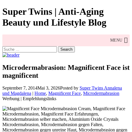
Skip
Super Twins | Anti-Aging
to
content
Beauty und Lifestyle Blog
MENU
Search
for:
Microdermabrasion: Magnificent Face ist
magnificent
September 7, 2014
Mai 3, 2026
Posted by
Super Twins Annalena
und Magdalena
|
Home
,
Magnificent Face
,
Microdermabrasion
Werbung | Empfehlungslinks