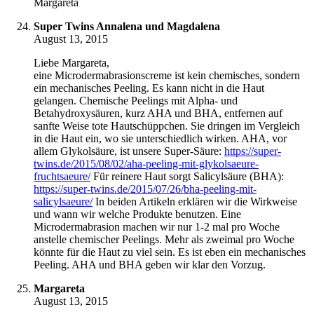
Margareta
Super Twins Annalena und Magdalena
August 13, 2015
Liebe Margareta,
eine Microdermabrasionscreme ist kein chemisches, sondern
ein mechanisches Peeling. Es kann nicht in die Haut
gelangen. Chemische Peelings mit Alpha- und
Betahydroxysäuren, kurz AHA und BHA, entfernen auf
sanfte Weise tote Hautschüppchen. Sie dringen im Vergleich
in die Haut ein, wo sie unterschiedlich wirken. AHA, vor
allem Glykolsäure, ist unsere Super-Säure:
https://super-
twins.de/2015/08/02/aha-peeling-mit-glykolsaeure-
fruchtsaeure/
Für reinere Haut sorgt Salicylsäure (BHA):
https://super-twins.de/2015/07/26/bha-peeling-mit-
salicylsaeure/
In beiden Artikeln erklären wir die Wirkweise
und wann wir welche Produkte benutzen. Eine
Microdermabrasion machen wir nur 1-2 mal pro Woche
anstelle chemischer Peelings. Mehr als zweimal pro Woche
könnte für die Haut zu viel sein. Es ist eben ein mechanisches
Peeling. AHA und BHA geben wir klar den Vorzug.
Margareta
August 13, 2015