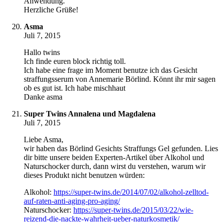
Anwendung.
Herzliche Grüße!
Asma
Juli 7, 2015
Hallo twins
Ich finde euren block richtig toll.
Ich habe eine frage im Moment benutze ich das Gesicht
straffungsserum von Annemarie Börlind. Könnt ihr mir sagen
ob es gut ist. Ich habe mischhaut
Danke asma
Super Twins Annalena und Magdalena
Juli 7, 2015
Liebe Asma,
wir haben das Börlind Gesichts Straffungs Gel gefunden. Lies
dir bitte unsere beiden Experten-Artikel über Alkohol und
Naturschocker durch, dann wirst du verstehen, warum wir
dieses Produkt nicht benutzen würden:
Alkohol:
https://super-twins.de/2014/07/02/alkohol-zelltod-
auf-raten-anti-aging-pro-aging/
Naturschocker:
https://super-twins.de/2015/03/22/wie-
reizend-die-nackte-wahrheit-ueber-naturkosmetik/