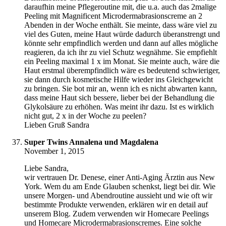
daraufhin meine Pflegeroutine mit, die u.a. auch das 2malige
Peeling mit Magnificent Microdermabrasionscreme an 2
Abenden in der Woche enthält. Sie meinte, dass wäre viel zu
viel des Guten, meine Haut würde dadurch überanstrengt und
könnte sehr empfindlich werden und dann auf alles mögliche
reagieren, da ich ihr zu viel Schutz wegnähme. Sie empfiehlt
ein Peeling maximal 1 x im Monat. Sie meinte auch, wäre die
Haut erstmal überempfindlich wäre es bedeutend schwieriger,
sie dann durch kosmetische Hilfe wieder ins Gleichgewicht
zu bringen. Sie bot mir an, wenn ich es nicht abwarten kann,
dass meine Haut sich bessere, lieber bei der Behandlung die
Glykolsäure zu erhöhen. Was meint ihr dazu. Ist es wirklich
nicht gut, 2 x in der Woche zu peelen?
Lieben Gruß Sandra
Super Twins Annalena und Magdalena
November 1, 2015
Liebe Sandra,
wir vertrauen Dr. Denese, einer Anti-Aging Ärztin aus New
York. Wem du am Ende Glauben schenkst, liegt bei dir. Wie
unsere Morgen- und Abendroutine aussieht und wie oft wir
bestimmte Produkte verwenden, erklären wir en detail auf
unserem Blog. Zudem verwenden wir Homecare Peelings
und Homecare Microdermabrasionscremes. Eine solche