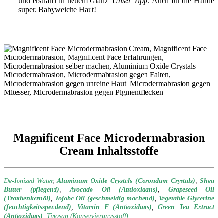
und erstrahlt in neuem Glanz.
Unser Tipp:
Auch für die Hände
super. Babyweiche Haut!
Magnificent Face Microdermabrasion
Cream Inhaltsstoffe
De-Ionized Water
,
Aluminum Oxide Crystals (Corondum Crystals)
,
Shea
Butter (pflegend)
,
Avocado Oil (Antioxidans)
,
Grapeseed Oil
(Traubenkernöl)
,
Jojoba Oil (geschmeidig machend)
,
Vegetable Glycerine
(feuchtigkeitsspendend)
,
Vitamin E (Antioxidans)
,
Green Tea Extract
(Antioxidans)
,
Tinosan (Konservierungsstoff)
.