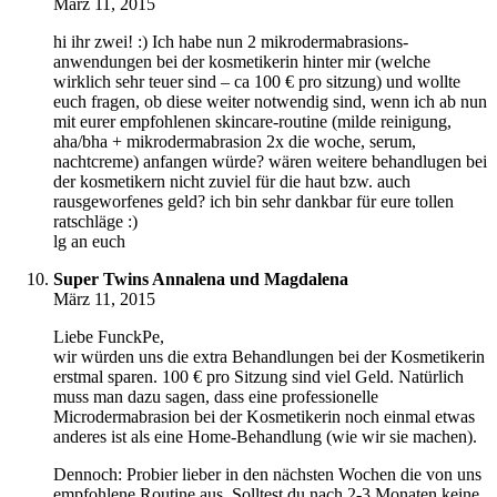
März 11, 2015
hi ihr zwei! :) Ich habe nun 2 mikrodermabrasions-
anwendungen bei der kosmetikerin hinter mir (welche
wirklich sehr teuer sind – ca 100 € pro sitzung) und wollte
euch fragen, ob diese weiter notwendig sind, wenn ich ab nun
mit eurer empfohlenen skincare-routine (milde reinigung,
aha/bha + mikrodermabrasion 2x die woche, serum,
nachtcreme) anfangen würde? wären weitere behandlugen bei
der kosmetikern nicht zuviel für die haut bzw. auch
rausgeworfenes geld? ich bin sehr dankbar für eure tollen
ratschläge :)
lg an euch
Super Twins Annalena und Magdalena
März 11, 2015
Liebe FunckPe,
wir würden uns die extra Behandlungen bei der Kosmetikerin
erstmal sparen. 100 € pro Sitzung sind viel Geld. Natürlich
muss man dazu sagen, dass eine professionelle
Microdermabrasion bei der Kosmetikerin noch einmal etwas
anderes ist als eine Home-Behandlung (wie wir sie machen).
Dennoch: Probier lieber in den nächsten Wochen die von uns
empfohlene Routine aus. Solltest du nach 2-3 Monaten keine