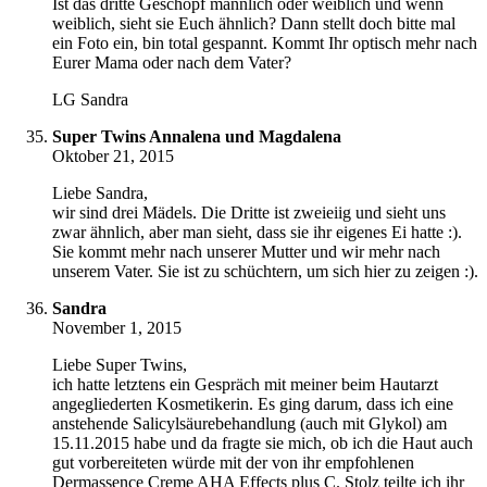
Ist das dritte Geschöpf männlich oder weiblich und wenn
weiblich, sieht sie Euch ähnlich? Dann stellt doch bitte mal
ein Foto ein, bin total gespannt. Kommt Ihr optisch mehr nach
Eurer Mama oder nach dem Vater?
LG Sandra
Super Twins Annalena und Magdalena
Oktober 21, 2015
Liebe Sandra,
wir sind drei Mädels. Die Dritte ist zweieiig und sieht uns
zwar ähnlich, aber man sieht, dass sie ihr eigenes Ei hatte :).
Sie kommt mehr nach unserer Mutter und wir mehr nach
unserem Vater. Sie ist zu schüchtern, um sich hier zu zeigen :).
Sandra
November 1, 2015
Liebe Super Twins,
ich hatte letztens ein Gespräch mit meiner beim Hautarzt
angegliederten Kosmetikerin. Es ging darum, dass ich eine
anstehende Salicylsäurebehandlung (auch mit Glykol) am
15.11.2015 habe und da fragte sie mich, ob ich die Haut auch
gut vorbereiteten würde mit der von ihr empfohlenen
Dermassence Creme AHA Effects plus C. Stolz teilte ich ihr