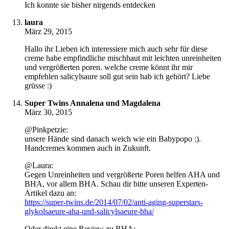
Ich konnte sie bisher nirgends entdecken
laura
März 29, 2015
Hallo ihr Lieben ich interessiere mich auch sehr für diese
creme habe empfindliche mischhaut mit leichten unreinheiten
und vergrößerten poren. welche creme könnt ihr mir
empfehlen salicylsaure soll gut sein hab ich gehört? Liebe
grüsse :)
Super Twins Annalena und Magdalena
März 30, 2015
@Pinkpetzie:
unsere Hände sind danach weich wie ein Babypopo :).
Handcremes kommen auch in Zukunft.
@Laura:
Gegen Unreinheiten und vergrößerte Poren helfen AHA und
BHA, vor allem BHA. Schau dir bitte unseren Experten-
Artikel dazu an:
https://super-twins.de/2014/07/02/anti-aging-superstars-
glykolsaeure-aha-und-salicylsaeure-bha/
Oder direkt eine Review zu BHA: