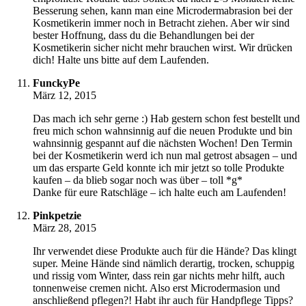
Besserung sehen, kann man eine Microdermabrasion bei der
Kosmetikerin immer noch in Betracht ziehen. Aber wir sind
bester Hoffnung, dass du die Behandlungen bei der
Kosmetikerin sicher nicht mehr brauchen wirst. Wir drücken
dich! Halte uns bitte auf dem Laufenden.
FunckyPe
März 12, 2015
Das mach ich sehr gerne :) Hab gestern schon fest bestellt und
freu mich schon wahnsinnig auf die neuen Produkte und bin
wahnsinnig gespannt auf die nächsten Wochen! Den Termin
bei der Kosmetikerin werd ich nun mal getrost absagen – und
um das ersparte Geld konnte ich mir jetzt so tolle Produkte
kaufen – da blieb sogar noch was über – toll *g*
Danke für eure Ratschläge – ich halte euch am Laufenden!
Pinkpetzie
März 28, 2015
Ihr verwendet diese Produkte auch für die Hände? Das klingt
super. Meine Hände sind nämlich derartig, trocken, schuppig
und rissig vom Winter, dass rein gar nichts mehr hilft, auch
tonnenweise cremen nicht. Also erst Microdermasion und
anschließend pflegen?! Habt ihr auch für Handpflege Tipps?