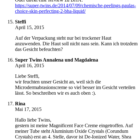
https://super-twins.de/2014/07/09/chemische-peelings-paulas-
choice-skin-perfecting-2-bha-liquid/
Steffi
April 15, 2015
Auf der Verpackung steht nur bei trockener Haut
anzuwenden. Die Haut soll nicht nass sein. Kann ich trotzdem
das Gesicht befeuchten?
Super Twins Annalena und Magdalena
April 16, 2015
Liebe Steffi,
wir feuchten unser Gesicht an, weil sich die
Microdermabrasionscreme so viel besser im Gesicht verteilen
lässt. So beschreiben wir es auch oben :).
Rina
Mai 17, 2015
Hallo liebe Twins,
gestern ist meine Magnificent Face Creme eingetroffen. Auf
meiner Tube steht Aluminium Oxide Crystals (Corundum
Crystals) erst an 4. Stelle, davor ist De-Ionized Water, Shea