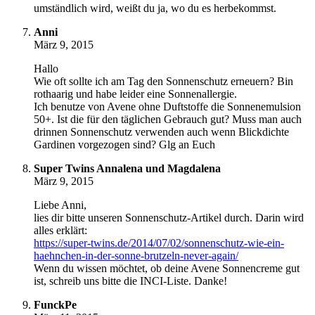
umständlich wird, weißt du ja, wo du es herbekommst.
Anni
März 9, 2015
Hallo
Wie oft sollte ich am Tag den Sonnenschutz erneuern? Bin
rothaarig und habe leider eine Sonnenallergie.
Ich benutze von Avene ohne Duftstoffe die Sonnenemulsion
50+. Ist die für den täglichen Gebrauch gut? Muss man auch
drinnen Sonnenschutz verwenden auch wenn Blickdichte
Gardinen vorgezogen sind? Glg an Euch
Super Twins Annalena und Magdalena
März 9, 2015
Liebe Anni,
lies dir bitte unseren Sonnenschutz-Artikel durch. Darin wird
alles erklärt:
https://super-twins.de/2014/07/02/sonnenschutz-wie-ein-
haehnchen-in-der-sonne-brutzeln-never-again/
Wenn du wissen möchtet, ob deine Avene Sonnencreme gut
ist, schreib uns bitte die INCI-Liste. Danke!
FunckPe