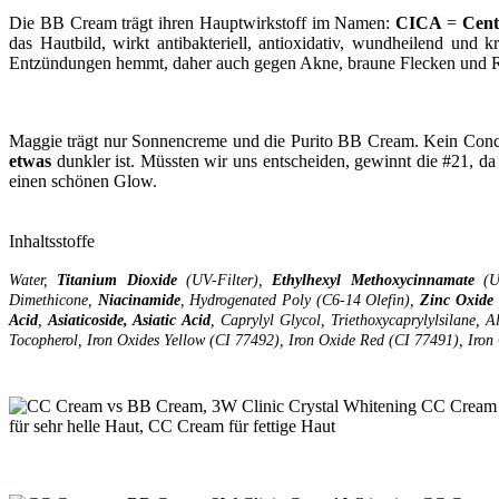
Die BB Cream trägt ihren Hauptwirkstoff im Namen:
CICA
=
Cent
das Hautbild, wirkt antibakteriell, antioxidativ, wundheilend und 
Entzündungen hemmt, daher auch gegen Akne, braune Flecken und R
Maggie trägt nur Sonnencreme und die Purito BB Cream. Kein Concea
etwas
dunkler ist. Müssten wir uns entscheiden, gewinnt die #21, da
einen schönen Glow.
Inhaltsstoffe
Water,
Titanium Dioxide
(UV-Filter),
Ethylhexyl Methoxycinnamate
(UV
Dimethicone,
Niacinamide
, Hydrogenated Poly (C6-14 Olefin),
Zinc Oxide
Acid
,
Asiaticoside, Asiatic Acid
, Caprylyl Glycol, Triethoxycaprylylsilane,
Tocopherol, Iron Oxides Yellow (CI 77492), Iron Oxide Red (CI 77491), Iron