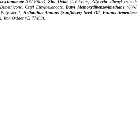
oxycinnamate
(UV-Filter),
Zinc Oxide
(UV-Filter),
Glycerin
, Phenyl Trimeth
 Dimethicone, Cetyl Ethylhexanoate,
Butyl
Methoxydibenzoylmethane
(UV-Fi
 Polyester-1,
Helianthus Annuus (Sunflower) Seed Oil
,
Prunus Armeniaca 
), Iron Oxides (CI 77499).