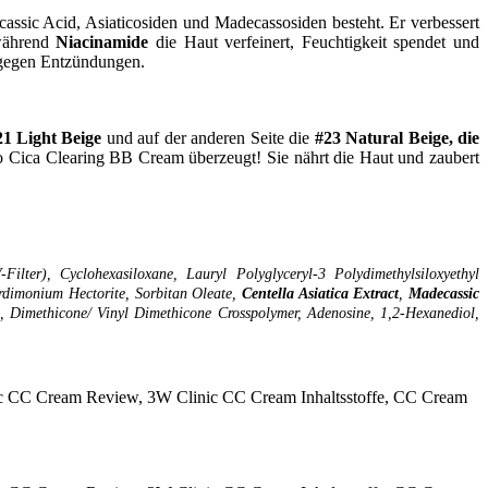
cassic Acid, Asiaticosiden und Madecassosiden besteht. Er verbessert
während
Niacinamide
die Haut verfeinert, Feuchtigkeit spendet und
t gegen Entzündungen.
21 Light Beige
und auf der anderen Seite die
#23 Natural Beige, die
o Cica Clearing BB Cream überzeugt! Sie nährt die Haut und zaubert
ilter), Cyclohexasiloxane, Lauryl Polyglyceryl-3 Polydimethylsiloxyethyl
ardimonium Hectorite, Sorbitan Oleate,
Centella Asiatica Extract
,
Madecassic
, Dimethicone/ Vinyl Dimethicone Crosspolymer, Adenosine, 1,2-Hexanediol,