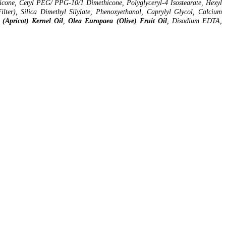
icone, Cetyl PEG/ PPG-10/1 Dimethicone, Polyglyceryl-4 Isostearate, Hexyl
lter), Silica Dimethyl Silylate, Phenoxyethanol, Caprylyl Glycol, Calcium
(Apricot) Kernel Oil
,
Olea Europaea (Olive) Fruit Oil
, Disodium EDTA,