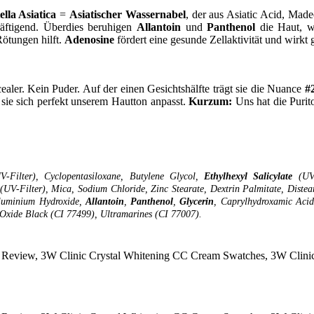
ella Asiatica
=
Asiatischer Wassernabel
, der aus Asiatic Acid, Made
kräftigend. Überdies beruhigen
Allantoin
und
Panthenol
die Haut, 
ötungen hilft.
Adenosine
fördert eine gesunde Zellaktivität und wirk
ler. Kein Puder. Auf der einen Gesichtshälfte trägt sie die Nuance
#
 sie sich perfekt unserem Hautton anpasst.
Kurzum:
Uns hat die Purit
-Filter), Cyclopentasiloxane, Butylene Glycol,
Ethylhexyl Salicylate
(UV-F
(UV-Filter), Mica, Sodium Chloride, Zinc Stearate, Dextrin Palmitate, Diste
 Aluminium Hydroxide,
Allantoin
,
Panthenol
,
Glycerin
, Caprylhydroxamic Acid
 Oxide Black (CI 77499), Ultramarines (CI 77007).