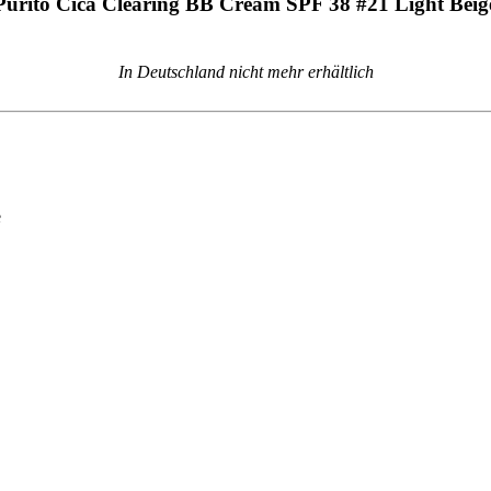
Purito Cica Clearing BB Cream SPF 38 #21 Light Beig
In Deutschland nicht mehr erhältlich
e