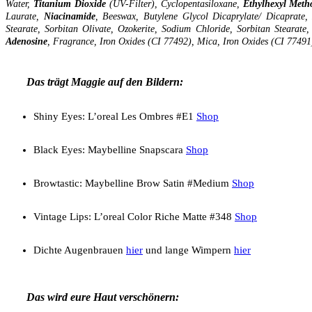
Water,
Titanium Dioxide
(UV-Filter), Cyclopentasiloxane,
Ethylhexyl Meth
Laurate,
Niacinamide
, Beeswax, Butylene Glycol Dicaprylate/ Dicaprate,
Stearate, Sorbitan Olivate, Ozokerite, Sodium Chloride, Sorbitan Stearate,
Adenosine
, Fragrance, Iron Oxides (CI 77492), Mica, Iron Oxides (CI 77491
Das trägt Maggie auf den Bildern:
Shiny Eyes: L’oreal Les Ombres #E1
Shop
Black Eyes: Maybelline Snapscara
Shop
Browtastic: Maybelline Brow Satin #Medium
Shop
Vintage Lips: L’oreal Color Riche Matte #348
Shop
Dichte Augenbrauen
hier
und lange Wimpern
hier
Das wird eure Haut verschönern: