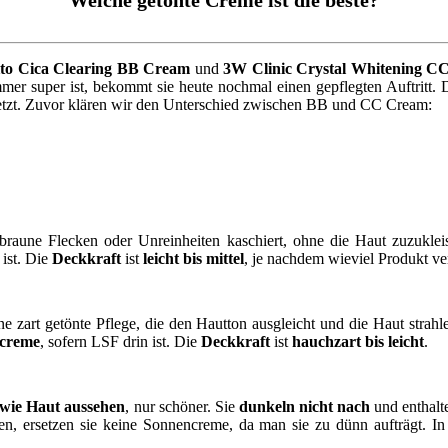
ito Cica Clearing BB Cream
und
3W Clinic Crystal Whitening C
er super ist, bekommt sie heute nochmal einen gepflegten Auftritt.
jetzt. Zuvor klären wir den Unterschied zwischen BB und CC Cream:
 braune Flecken oder Unreinheiten kaschiert, ohne die Haut zuzukl
 ist. Die
Deckkraft
ist
leicht bis mittel
, je nachdem wieviel Produkt v
ine zart getönte Pflege, die den Hautton ausgleicht und die Haut stra
creme
, sofern LSF drin ist. Die
Deckkraft
ist
hauchzart bis leicht
.
 wie Haut aussehen
, nur schöner. Sie
dunkeln nicht nach
und enthalt
rsetzen sie keine Sonnencreme, da man sie zu dünn aufträgt. In we