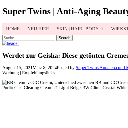
Skip
Super Twins | Anti-Aging Beauty
to
content
HOME
NEU HIER
SKIN | HAIR | BODY
WIRKST
Search
for:
Werdet zur Geisha: Diese getönten Cremes
August 15, 2021
März 8, 2024
Posted by
Super Twins Annalena und 
Werbung | Empfehlungslinks