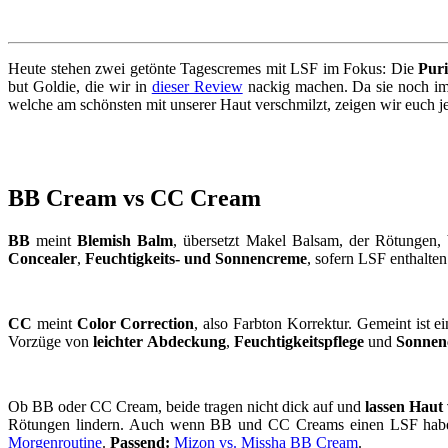
Heute stehen zwei getönte Tagescremes mit LSF im Fokus: Die
Pur
but Goldie, die wir in
dieser Review
nackig machen. Da sie noch imm
welche am schönsten mit unserer Haut verschmilzt, zeigen wir euch 
BB Cream vs CC Cream
BB
meint
Blemish Balm
, übersetzt Makel Balsam, der Rötungen,
Concealer
,
Feuchtigkeits- und Sonnencreme
, sofern LSF enthalten
CC
meint
Color Correction
, also Farbton Korrektur. Gemeint ist e
Vorzüge von
leichter
Abdeckung
,
Feuchtigkeitspflege
und
Sonnen
Ob BB oder CC Cream, beide tragen nicht dick auf und
lassen Haut
Rötungen lindern. Auch wenn BB und CC Creams einen LSF haben, e
Morgenroutine
.
Passend:
Mizon vs. Missha BB Cream
.