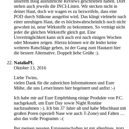
unserem Blog ausführliche Reviews geschrieben haben. Dort
stehen auch jeweils die INCI-Listen. Wir stecken nicht in
deiner Haut, doch wir wagen es zu bezweifeln, dass eine
POD durch Silikone ausgelöst wird. Das klingt vielmehr nach
einer unruhigen Haut, die es höchstwahrscheinlich noch nicht
gewohnt ist, neue Wirkstoffe zu bekommen. So verträgt nicht
jeder die gleichen Wirkstoffe gleich gut. Eine
Unverträglichkeit kann sich auch erst nach einigen Wochen
oder Monaten zeigen. Hierzu können wir dir leider keine
weiteren Ratschläge geben, ist der Gang zum Hautarzt hier
die bessere Alternative. Doppelt liebe Grüße :).
NataliaPL
Oktober 13, 2016
Liebe Twins,
vielen Dank für die zahreichen Informationen und Eure
Mühe, die uns Lerser/innen hier begeistert und anfixt :-)
Ich habe mir auf Eure Empfehlung einige Produkte von P.C.
nachgekauft, um Eure Day sowie Night Routine
nachzuahmen :-). Ich bin 37 Jahre alt und habe Mischhaut mit
großen Poren (speziell Nase wie auch T-Zone) und Falten …
also das volle Programm :-(
Bei meinen neusten Errungenschaften ist mir allerdings, trotz