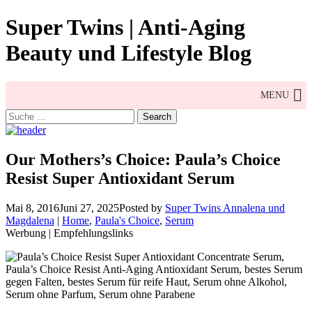
Skip
Super Twins | Anti-Aging
to
content
Beauty und Lifestyle Blog
MENU
Search
for:
Our Mothers’s Choice: Paula’s Choice
Resist Super Antioxidant Serum
Mai 8, 2016
Juni 27, 2025
Posted by
Super Twins Annalena und
Magdalena
|
Home
,
Paula's Choice
,
Serum
Werbung | Empfehlungslinks