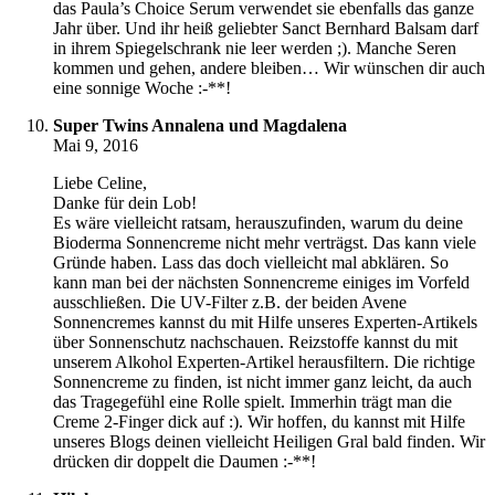
das Paula’s Choice Serum verwendet sie ebenfalls das ganze
Jahr über. Und ihr heiß geliebter Sanct Bernhard Balsam darf
in ihrem Spiegelschrank nie leer werden ;). Manche Seren
kommen und gehen, andere bleiben… Wir wünschen dir auch
eine sonnige Woche :-**!
Super Twins Annalena und Magdalena
Mai 9, 2016
Liebe Celine,
Danke für dein Lob!
Es wäre vielleicht ratsam, herauszufinden, warum du deine
Bioderma Sonnencreme nicht mehr verträgst. Das kann viele
Gründe haben. Lass das doch vielleicht mal abklären. So
kann man bei der nächsten Sonnencreme einiges im Vorfeld
ausschließen. Die UV-Filter z.B. der beiden Avene
Sonnencremes kannst du mit Hilfe unseres Experten-Artikels
über Sonnenschutz nachschauen. Reizstoffe kannst du mit
unserem Alkohol Experten-Artikel herausfiltern. Die richtige
Sonnencreme zu finden, ist nicht immer ganz leicht, da auch
das Tragegefühl eine Rolle spielt. Immerhin trägt man die
Creme 2-Finger dick auf :). Wir hoffen, du kannst mit Hilfe
unseres Blogs deinen vielleicht Heiligen Gral bald finden. Wir
drücken dir doppelt die Daumen :-**!