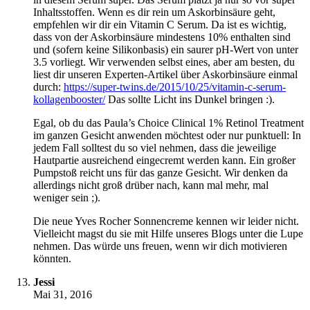
Inhaltsstoffen. Wenn es dir rein um Askorbinsäure geht,
empfehlen wir dir ein Vitamin C Serum. Da ist es wichtig,
dass von der Askorbinsäure mindestens 10% enthalten sind
und (sofern keine Silikonbasis) ein saurer pH-Wert von unter
3.5 vorliegt. Wir verwenden selbst eines, aber am besten, du
liest dir unseren Experten-Artikel über Askorbinsäure einmal
durch:
https://super-twins.de/2015/10/25/vitamin-c-serum-
kollagenbooster/
Das sollte Licht ins Dunkel bringen :).
Egal, ob du das Paula’s Choice Clinical 1% Retinol Treatment
im ganzen Gesicht anwenden möchtest oder nur punktuell: In
jedem Fall solltest du so viel nehmen, dass die jeweilige
Hautpartie ausreichend eingecremt werden kann. Ein großer
Pumpstoß reicht uns für das ganze Gesicht. Wir denken da
allerdings nicht groß drüber nach, kann mal mehr, mal
weniger sein ;).
Die neue Yves Rocher Sonnencreme kennen wir leider nicht.
Vielleicht magst du sie mit Hilfe unseres Blogs unter die Lupe
nehmen. Das würde uns freuen, wenn wir dich motivieren
könnten.
Jessi
Mai 31, 2016