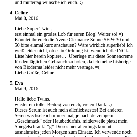
und muttertag wünsche ich euch! :)
Celine
Mai 8, 2016
Liebe Super Twins,
erst einmal ein großes Lob für euren Blog! Weiter so! =)
Könntet ihr euch die Avene Cleanance Sonne SFP+ 30 und
50 bitte einmal kurz anschauen? Wäre wirklich superlieb! Ich
weiß leider nicht, ob es in Ordnung ist, wenn ich die INCI-
Liste hier herein kopiere…. Überlege mir diese Sonnencreme
für den täglichen Gebrauch zu holen, da ich meine bisherige
von Bioderma leider nicht mehr vertrage. =(
Liebe Grüße, Celine
Eva
Mai 9, 2016
Hallo liebe Twins,
wieder ein toller Beitrag von euch, vielen Dank! :)
Dieses Serum ist auch mein allerliebstestes! Bei anderen
Seren wechsele ich immer mal, je nach derzeitigem
„Geschmack“ oder Hautbedürfnis, mittlerweile platzt mein
Spiegelschrank! *g* Dieses hier allerdings kommt
ausnahmslos jeden Morgen zum Einsatz. Ich verwende noch