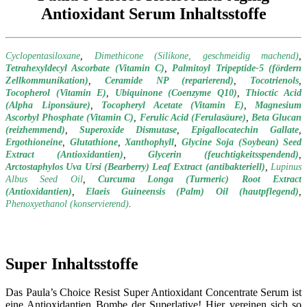
Antioxidant Serum Inhaltsstoffe
Cyclopentasiloxane
,
Dimethicone (Silikone, geschmeidig machend)
,
Tetrahexyldecyl Ascorbate (Vitamin C)
,
Palmitoyl Tripeptide-5 (fördern
Zellkommunikation)
,
Ceramide NP (reparierend)
,
Tocotrienols
,
Tocopherol
(Vitamin E)
,
Ubiquinone
(Coenzyme Q10)
,
Thioctic Acid
(Alpha Liponsäure)
,
Tocopheryl Acetate (Vitamin E)
,
Magnesium
Ascorbyl Phosphate (Vitamin C)
,
Ferulic Acid (Ferulasäure)
,
Beta Glucan
(reizhemmend)
,
Superoxide Dismutase
,
Epigallocatechin Gallate
,
Ergothioneine
,
Glutathione
,
Xanthophyll
,
Glycine Soja (Soybean) Seed
Extract (Antioxidantien)
,
Glycerin (feuchtigkeitsspendend)
,
Arctostaphylos Uva Ursi (Bearberry) Leaf Extract (antibakteriell)
,
Lupinus
Albus Seed Oil
,
Curcuma Longa (Turmeric) Root Extract
(Antioxidantien)
,
Elaeis Guineensis (Palm) Oil (hautpflegend)
,
Phenoxyethanol
(konservierend)
.
Super Inhaltsstoffe
Das Paula’s Choice Resist Super Antioxidant Concentrate Serum ist
eine Antioxidantien Bombe der Superlative! Hier vereinen sich so