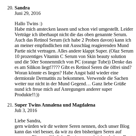
Sandra
Juni 29, 2016
Hallo Twins :)
Habe mich anstecken lassen und schon viel umgestellt. Leider
Verträge ich überhaupt nicht die das oben genannte Serum.
Auch das Retinol Serum (ich habe 2 Proben davon) kann ich
an meiner empfindlichen mit Ausschlag reagierenden Mund
Partie nicht vertragen. Alles andere klappt Super. (Olaz Serum
10 prozentiges Vitamin C Serum von Skin beauty solution
und die 50er Sonnenmilch von PC (orange Tube)) Denke das
es am Silikon liegt!???? Gibt es Retinol Seren die ölfrei sind?
Woran könnte es liegen? Habe Angst bald wieder eine
dermiorale Dermatitis zu bekommen. Verwende die Sachen
weiter nur nicht in der Mund Gegend… Ganz liebe Grüße
nund ich freue mich auf Anregungen anderer super
Produkte!!:))
Super Twins Annalena und Magdalena
Juli 3, 2016
Liebe Sandra,
gern würden wir dir weitere Seren nennen, doch unser Blog
kann das viel besser, da wir zu den bisherigen Seren auf