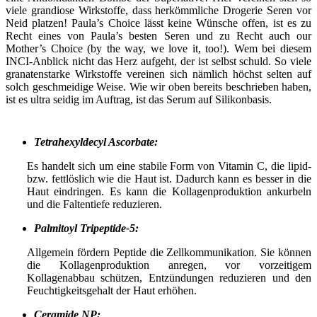
viele grandiose Wirkstoffe, dass herkömmliche Drogerie Seren vor
Neid platzen! Paula’s Choice lässt keine Wünsche offen, ist es zu
Recht eines von Paula’s besten Seren und zu Recht auch our
Mother’s Choice (by the way, we love it, too!). Wem bei diesem
INCI-Anblick nicht das Herz aufgeht, der ist selbst schuld. So viele
granatenstarke Wirkstoffe vereinen sich nämlich höchst selten auf
solch geschmeidige Weise. Wie wir oben bereits beschrieben haben,
ist es ultra seidig im Auftrag, ist das Serum auf Silikonbasis.
Tetrahexyldecyl Ascorbate:
Es handelt sich um eine stabile Form von Vitamin C, die lipid-
bzw. fettlöslich wie die Haut ist. Dadurch kann es besser in die
Haut eindringen. Es kann die Kollagenproduktion ankurbeln
und die Faltentiefe reduzieren.
Palmitoyl Tripeptide-5:
Allgemein fördern Peptide die Zellkommunikation. Sie können
die Kollagenproduktion anregen, vor vorzeitigem
Kollagenabbau schützen, Entzündungen reduzieren und den
Feuchtigkeitsgehalt der Haut erhöhen.
Ceramide NP: