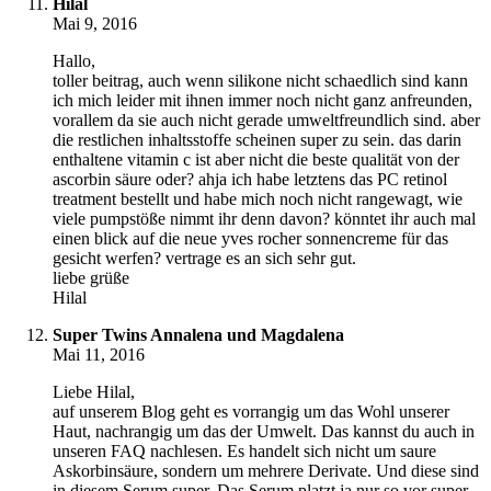
Hilal
Mai 9, 2016
Hallo,
toller beitrag, auch wenn silikone nicht schaedlich sind kann
ich mich leider mit ihnen immer noch nicht ganz anfreunden,
vorallem da sie auch nicht gerade umweltfreundlich sind. aber
die restlichen inhaltsstoffe scheinen super zu sein. das darin
enthaltene vitamin c ist aber nicht die beste qualität von der
ascorbin säure oder? ahja ich habe letztens das PC retinol
treatment bestellt und habe mich noch nicht rangewagt, wie
viele pumpstöße nimmt ihr denn davon? könntet ihr auch mal
einen blick auf die neue yves rocher sonnencreme für das
gesicht werfen? vertrage es an sich sehr gut.
liebe grüße
Hilal
Super Twins Annalena und Magdalena
Mai 11, 2016
Liebe Hilal,
auf unserem Blog geht es vorrangig um das Wohl unserer
Haut, nachrangig um das der Umwelt. Das kannst du auch in
unseren FAQ nachlesen. Es handelt sich nicht um saure
Askorbinsäure, sondern um mehrere Derivate. Und diese sind
in diesem Serum super. Das Serum platzt ja nur so vor super