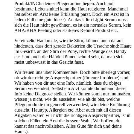
Produkt/INCIs deiner Pflegeroutine liegen. Auch auf
bestimmte Lebensmittel kann die Haut reagieren. Manchmal
hat selbst ein Arzt keine Erklärung parat. Doch ein Arzt ist in
jedem Fall eine gute Idee :). An das Ultra Light Serum muss
sich die Haut nicht gewöhnen, es ist ein normales Serum, kein
AHA/BHA Peeling oder stärkeres Retinol Produkt etc.
Vereinzelte Hautareale, wie die Stirn, können auch darauf
hindeuten, dass dort gerade Bakterien die Ursache sind: Haare
im Gesicht, an der Stirn der Pony, rechte Wange das Handy
etc. Und auch die Hände können schuld sein, da man sich
meist unbewusst in das Gesicht fasst.
Wir freuen uns über Kommentare. Doch bitte überlegt vorher,
ob wir der richtige Ansprechpartner (für eure Probleme) sind.
Wir haben von dir nur eine Info, nämlich, dass du obiges
Serum verwendest. Selbst ein Arzt könnte dir anhand dieser
Info keine Diagnose stellen. Wir können somit nur mutmaßen,
wissen ja nicht, wie du aussiehst, wie alt du bist, welche
Pflegeprodukte du generell verwendest, wie deine Ernährung
aussieht, Hauttyp, Allergien etc. Aber auch mit all diesen
Angaben wären wir nicht die richtigen Ansprechpartner, ist in
solchen Fällen ein Arzt die bessere Wahl. Wir hoffen, du
kannst das nachvollziehen. Alles Gute für dich und deine
Haut :).