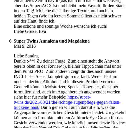
ein anderes Serum davor (das dann durchaus mal wechselt),
aber das Super-AOX ist und bleibt mein Favorit für den Start
in den Tag! Ich liebe die silikonige Textur, und auch an
heißen Tagen (wie im letzten Sommer) liegt es nicht schwer
auf der Haut, finde ich.
Eine schöne und sonnige Woche wünsche ich euch!
Liebe Grüße, Eva
Super Twins Annalena und Magdalena
Mai 9, 2016
Liebe Sandra,
Danke :-**! Zu deiner Frage: Zum einen steht die Antwort
bereits oben in der Review ;), kleiner Tipp: Schau mal unter
dem Punkt PRO. Zum anderen zeigt dir dies auch unsere
INCI-Liste: Sie ist komplett grün markiert. Weder Parfum
noch schlechter Alkohol sind in diesem Produkt vertreten.
Generell können Moisturizer, Special Toner etc., die super
formuliert sind, auch im Augenbereich angewendet werden,
siehe hier für mehr Beispiele:
https://super-
twins.de/2021/03/21/die-richtige-augenpflege-gegen-falten-
trockene-haut/
Darin gehen wir auch darauf ein, was die
Augenpartie vom restlichen Gesicht unterscheidet. Umgekehrt
können auch Produkte mit dem Aufdruck Eye Cream für das
Gesicht verwendet werden, wie kürzlich unsere letzte Review
über das InstaNatural Eye Gel gezeigt hat. Wir hoffen, das