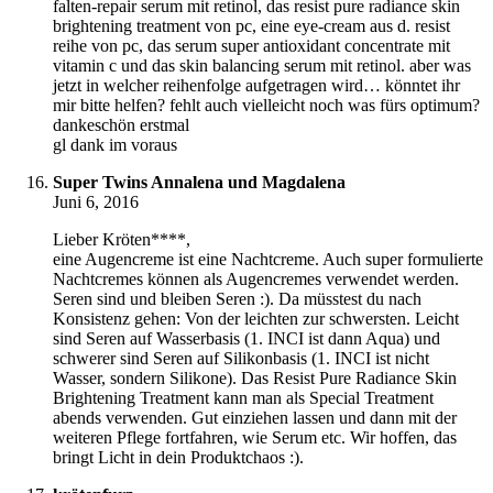
falten-repair serum mit retinol, das resist pure radiance skin
brightening treatment von pc, eine eye-cream aus d. resist
reihe von pc, das serum super antioxidant concentrate mit
vitamin c und das skin balancing serum mit retinol. aber was
jetzt in welcher reihenfolge aufgetragen wird… könntet ihr
mir bitte helfen? fehlt auch vielleicht noch was fürs optimum?
dankeschön erstmal
gl dank im voraus
Super Twins Annalena und Magdalena
Juni 6, 2016
Lieber Kröten****,
eine Augencreme ist eine Nachtcreme. Auch super formulierte
Nachtcremes können als Augencremes verwendet werden.
Seren sind und bleiben Seren :). Da müsstest du nach
Konsistenz gehen: Von der leichten zur schwersten. Leicht
sind Seren auf Wasserbasis (1. INCI ist dann Aqua) und
schwerer sind Seren auf Silikonbasis (1. INCI ist nicht
Wasser, sondern Silikone). Das Resist Pure Radiance Skin
Brightening Treatment kann man als Special Treatment
abends verwenden. Gut einziehen lassen und dann mit der
weiteren Pflege fortfahren, wie Serum etc. Wir hoffen, das
bringt Licht in dein Produktchaos :).