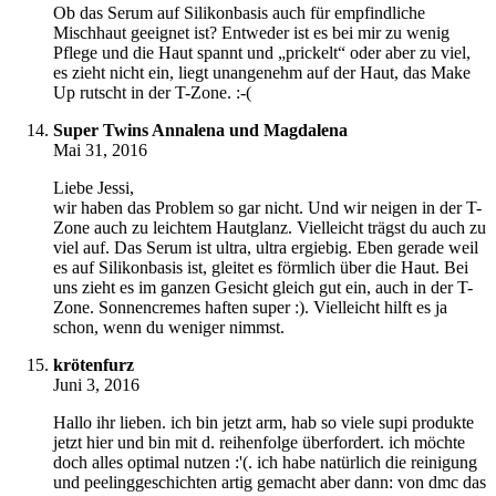
Ob das Serum auf Silikonbasis auch für empfindliche
Mischhaut geeignet ist? Entweder ist es bei mir zu wenig
Pflege und die Haut spannt und „prickelt“ oder aber zu viel,
es zieht nicht ein, liegt unangenehm auf der Haut, das Make
Up rutscht in der T-Zone. :-(
Super Twins Annalena und Magdalena
Mai 31, 2016
Liebe Jessi,
wir haben das Problem so gar nicht. Und wir neigen in der T-
Zone auch zu leichtem Hautglanz. Vielleicht trägst du auch zu
viel auf. Das Serum ist ultra, ultra ergiebig. Eben gerade weil
es auf Silikonbasis ist, gleitet es förmlich über die Haut. Bei
uns zieht es im ganzen Gesicht gleich gut ein, auch in der T-
Zone. Sonnencremes haften super :). Vielleicht hilft es ja
schon, wenn du weniger nimmst.
krötenfurz
Juni 3, 2016
Hallo ihr lieben. ich bin jetzt arm, hab so viele supi produkte
jetzt hier und bin mit d. reihenfolge überfordert. ich möchte
doch alles optimal nutzen :'(. ich habe natürlich die reinigung
und peelinggeschichten artig gemacht aber dann: von dmc das