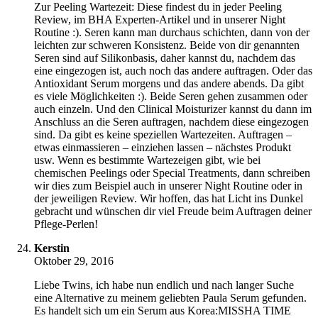
Zur Peeling Wartezeit: Diese findest du in jeder Peeling
Review, im BHA Experten-Artikel und in unserer Night
Routine :). Seren kann man durchaus schichten, dann von der
leichten zur schweren Konsistenz. Beide von dir genannten
Seren sind auf Silikonbasis, daher kannst du, nachdem das
eine eingezogen ist, auch noch das andere auftragen. Oder das
Antioxidant Serum morgens und das andere abends. Da gibt
es viele Möglichkeiten :). Beide Seren gehen zusammen oder
auch einzeln. Und den Clinical Moisturizer kannst du dann im
Anschluss an die Seren auftragen, nachdem diese eingezogen
sind. Da gibt es keine speziellen Wartezeiten. Auftragen –
etwas einmassieren – einziehen lassen – nächstes Produkt
usw. Wenn es bestimmte Wartezeigen gibt, wie bei
chemischen Peelings oder Special Treatments, dann schreiben
wir dies zum Beispiel auch in unserer Night Routine oder in
der jeweiligen Review. Wir hoffen, das hat Licht ins Dunkel
gebracht und wünschen dir viel Freude beim Auftragen deiner
Pflege-Perlen!
Kerstin
Oktober 29, 2016
Liebe Twins, ich habe nun endlich und nach langer Suche
eine Alternative zu meinem geliebten Paula Serum gefunden.
Es handelt sich um ein Serum aus Korea:MISSHA TIME