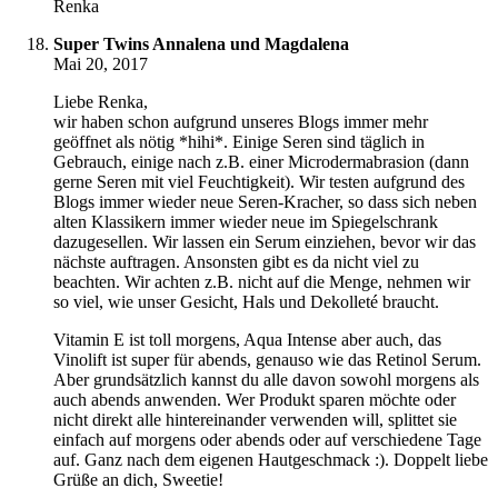
Renka
Super Twins Annalena und Magdalena
Mai 20, 2017
Liebe Renka,
wir haben schon aufgrund unseres Blogs immer mehr
geöffnet als nötig *hihi*. Einige Seren sind täglich in
Gebrauch, einige nach z.B. einer Microdermabrasion (dann
gerne Seren mit viel Feuchtigkeit). Wir testen aufgrund des
Blogs immer wieder neue Seren-Kracher, so dass sich neben
alten Klassikern immer wieder neue im Spiegelschrank
dazugesellen. Wir lassen ein Serum einziehen, bevor wir das
nächste auftragen. Ansonsten gibt es da nicht viel zu
beachten. Wir achten z.B. nicht auf die Menge, nehmen wir
so viel, wie unser Gesicht, Hals und Dekolleté braucht.
Vitamin E ist toll morgens, Aqua Intense aber auch, das
Vinolift ist super für abends, genauso wie das Retinol Serum.
Aber grundsätzlich kannst du alle davon sowohl morgens als
auch abends anwenden. Wer Produkt sparen möchte oder
nicht direkt alle hintereinander verwenden will, splittet sie
einfach auf morgens oder abends oder auf verschiedene Tage
auf. Ganz nach dem eigenen Hautgeschmack :). Doppelt liebe
Grüße an dich, Sweetie!