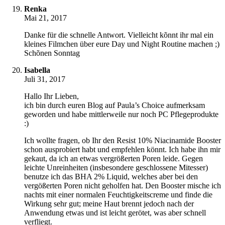
Renka
Mai 21, 2017
Danke für die schnelle Antwort. Vielleicht kõnnt ihr mal ein
kleines Filmchen über eure Day und Night Routine machen ;)
Schõnen Sonntag
Isabella
Juli 31, 2017
Hallo Ihr Lieben,
ich bin durch euren Blog auf Paula’s Choice aufmerksam
geworden und habe mittlerweile nur noch PC Pflegeprodukte
:)
Ich wollte fragen, ob Ihr den Resist 10% Niacinamide Booster
schon ausprobiert habt und empfehlen könnt. Ich habe ihn mir
gekaut, da ich an etwas vergrößerten Poren leide. Gegen
leichte Unreinheiten (insbesondere geschlossene Mitesser)
benutze ich das BHA 2% Liquid, welches aber bei den
vergößerten Poren nicht geholfen hat. Den Booster mische ich
nachts mit einer normalen Feuchtigkeitscreme und finde die
Wirkung sehr gut; meine Haut brennt jedoch nach der
Anwendung etwas und ist leicht gerötet, was aber schnell
verfliegt.