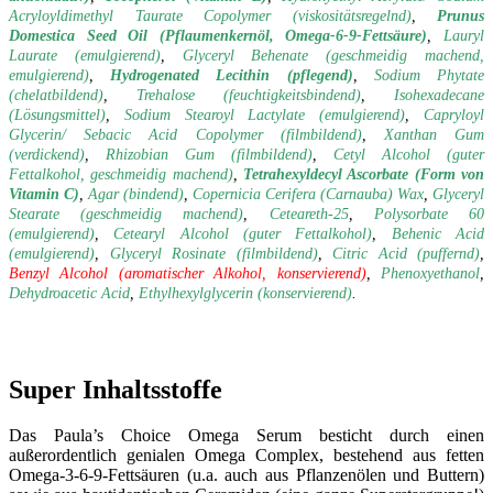
Acryloyldimethyl Taurate Copolymer (viskositätsregelnd)
,
Prunus
Domestica Seed Oil (Pflaumenkernöl, Omega-6-9-Fettsäure)
,
Lauryl
Laurate (emulgierend)
,
Glyceryl Behenate (geschmeidig machend,
emulgierend)
,
Hydrogenated Lecithin (pflegend)
,
Sodium Phytate
(chelatbildend)
,
Trehalose (feuchtigkeitsbindend)
,
Isohexadecane
(Lösungsmittel)
,
Sodium Stearoyl Lactylate (emulgierend)
,
Capryloyl
Glycerin/ Sebacic Acid Copolymer (filmbildend)
,
Xanthan Gum
(verdickend)
,
Rhizobian Gum (filmbildend)
,
Cetyl Alcohol (guter
Fettalkohol, geschmeidig machend)
,
Tetrahexyldecyl Ascorbate (Form von
Vitamin C)
,
Agar (bindend)
,
Copernicia Cerifera (Carnauba) Wax
,
Glyceryl
Stearate (geschmeidig machend)
,
Ceteareth-25
,
Polysorbate 60
(emulgierend)
,
Cetearyl Alcohol (guter Fettalkohol)
,
Behenic Acid
(emulgierend)
,
Glyceryl Rosinate (filmbildend)
,
Citric Acid (puffernd)
,
Benzyl Alcohol (aromatischer Alkohol, konservierend)
,
Phenoxyethanol
,
Dehydroacetic Acid
,
Ethylhexylglycerin (konservierend)
.
Super Inhaltsstoffe
Das Paula’s Choice Omega Serum besticht durch einen
außerordentlich genialen Omega Complex, bestehend aus fetten
Omega-3-6-9-Fettsäuren (u.a. auch aus Pflanzenölen und Buttern)