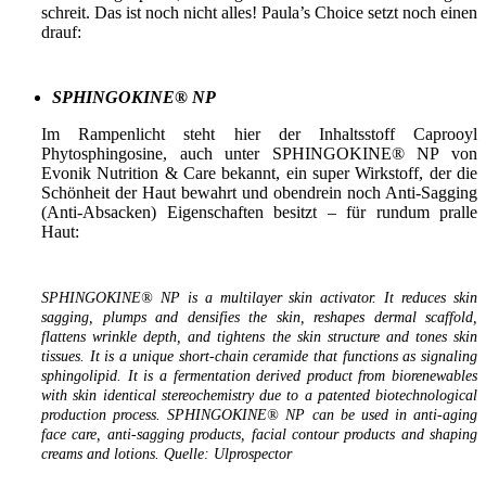
schreit. Das ist noch nicht alles! Paula’s Choice setzt noch einen
drauf:
SPHINGOKINE® NP
Im Rampenlicht steht hier der Inhaltsstoff Caprooyl
Phytosphingosine, auch unter SPHINGOKINE® NP von
Evonik Nutrition & Care bekannt, ein super Wirkstoff, der die
Schönheit der Haut bewahrt und obendrein noch Anti-Sagging
(Anti-Absacken) Eigenschaften besitzt – für rundum pralle
Haut:
SPHINGOKINE® NP is a multilayer skin activator.
It reduces skin
sagging, plumps and densifies the skin, reshapes dermal scaffold,
flattens wrinkle depth, and tightens the skin structure and tones skin
tissues. It is a unique short-chain ceramide that functions as signaling
sphingolipid. It is a fermentation derived product from biorenewables
with skin identical stereochemistry due to a patented biotechnological
production process. SPHINGOKINE® NP can be used in anti-aging
face care, anti-sagging products, facial contour products and shaping
creams and lotions. Quelle: Ulprospector