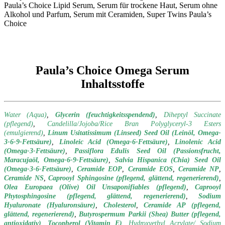
Paula’s Choice Omega Serum
Inhaltsstoffe
Water (Aqua)
,
Glycerin (feuchtigkeitsspendend)
,
Diheptyl Succinate
(pflegend)
,
Candelilla/Jojoba/Rice Bran Polyglyceryl-3 Esters
(emulgierend)
,
Linum Usitatissimum (Linseed) Seed Oil (Leinöl, Omega-
3-6-9-Fettsäure)
,
Linoleic Acid (Omega-6-Fettsäure)
,
Linolenic Acid
(Omega-3-Fettsäure)
,
Passiflora Edulis Seed Oil (Passionsfrucht,
Maracujaöl, Omega-6-9-Fettsäure)
,
Salvia Hispanica (Chia) Seed Oil
(Omega-3-6-Fettsäure)
,
Ceramide EOP
,
Ceramide EOS
,
Ceramide NP
,
Ceramide NS
,
Caprooyl Sphingosine (pflegend, glättend, regenerierend)
,
Olea Europaea (Olive) Oil Unsaponifiables (pflegend)
,
Caprooyl
Phytosphingosine (pflegend, glättend, regenerierend)
,
Sodium
Hyaluronate (Hyaluronsäure)
,
Cholesterol
,
Ceramide AP (pflegend,
glättend, regenerierend)
,
Butyrospermum Parkii (Shea) Butter (pflegend,
antioxidativ)
,
Tocopherol (Vitamin E)
,
Hydroxyethyl Acrylate/ Sodium