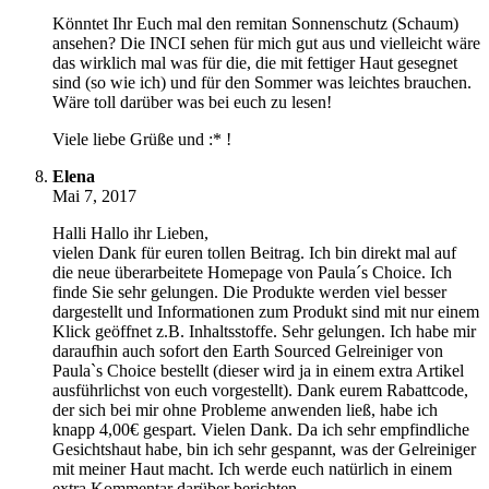
Könntet Ihr Euch mal den remitan Sonnenschutz (Schaum)
ansehen? Die INCI sehen für mich gut aus und vielleicht wäre
das wirklich mal was für die, die mit fettiger Haut gesegnet
sind (so wie ich) und für den Sommer was leichtes brauchen.
Wäre toll darüber was bei euch zu lesen!
Viele liebe Grüße und :* !
Elena
Mai 7, 2017
Halli Hallo ihr Lieben,
vielen Dank für euren tollen Beitrag. Ich bin direkt mal auf
die neue überarbeitete Homepage von Paula´s Choice. Ich
finde Sie sehr gelungen. Die Produkte werden viel besser
dargestellt und Informationen zum Produkt sind mit nur einem
Klick geöffnet z.B. Inhaltsstoffe. Sehr gelungen. Ich habe mir
daraufhin auch sofort den Earth Sourced Gelreiniger von
Paula`s Choice bestellt (dieser wird ja in einem extra Artikel
ausführlichst von euch vorgestellt). Dank eurem Rabattcode,
der sich bei mir ohne Probleme anwenden ließ, habe ich
knapp 4,00€ gespart. Vielen Dank. Da ich sehr empfindliche
Gesichtshaut habe, bin ich sehr gespannt, was der Gelreiniger
mit meiner Haut macht. Ich werde euch natürlich in einem
extra Kommentar darüber berichten.