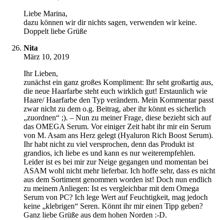
Liebe Marina,
dazu können wir dir nichts sagen, verwenden wir keine.
Doppelt liebe Grüße
Nita
März 10, 2019
Ihr Lieben,
zunächst ein ganz großes Kompliment: Ihr seht großartig aus,
die neue Haarfarbe steht euch wirklich gut! Erstaunlich wie
Haare/ Haarfarbe den Typ verändern. Mein Kommentar passt
zwar nicht zu dem o.g. Beitrag, aber ihr könnt es sicherlich
„zuordnen“ ;). – Nun zu meiner Frage, diese bezieht sich auf
das OMEGA Serum. Vor einiger Zeit habt ihr mir ein Serum
von M. Asam ans Herz gelegt (Hyaluron Rich Boost Serum).
Ihr habt nicht zu viel versprochen, denn das Produkt ist
grandios, ich liebe es und kann es nur weiterempfehlen.
Leider ist es bei mir zur Neige gegangen und momentan bei
ASAM wohl nicht mehr lieferbar. Ich hoffe sehr, dass es nicht
aus dem Sortiment genommen worden ist! Doch nun endlich
zu meinem Anliegen: Ist es vergleichbar mit dem Omega
Serum von PC? Ich lege Wert auf Feuchtigkeit, mag jedoch
keine „klebrigen“ Seren. Könnt ihr mir einen Tipp geben?
Ganz liebe Grüße aus dem hohen Norden :-D.