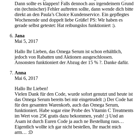
Dann sollte es klappen! Falls dennoch aus irgendeinem Grund
ein (technischer) Fehler auftreten sollte, dann wende dich bitte
direkt an den Paula’s Choice Kundenservice. Ein gepflegtes
Wochenende und doppelt liebe Grüße! PS: Wir haben es
gerade selbst getestet: Hat reibungslos funktioniert :).
Jana
Mai 5, 2017
Hallo Ihr Lieben, das Omega Serum ist schon erhältlich,
jedoch von Rabatten und Aktionen ausgeschlossen.
Ansonsten funktioniert der Abzug der 15 % ?. Danke dafür.
Anna
Mai 6, 2017
Hallo Ihr Lieben!
Vielen Dank für den Code, wurde sofort genutzt und heute ist
das Omega Serum bereits bei mir eingetrudelt ;) Der Code hat
für den gesamten Warenkorb, auch das Omega Serum,
funktioniert. Habe sogar eine Probe des Vitamin C Treatments
im Wert von 25€ gratis dazu bekommen, yeah! ;) Und an
Asam ist durch Euren Code ja auch ne Bestellung raus…
Eigentlich wollte ich gar nicht bestellen, Ihr macht mich
arm… :D