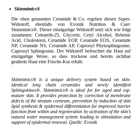
Skinmimics®
Die oben genannten Ceramide & Co. ergeben diesen Super-
Wirkstoff, ebenfalls von Evonik Nutrition & Care:
Skinmimics®. Dieser einzigartige Wirkstoff setzt sich wie folgt
zusammen: Ceteareth-25, Glycerin, Cetyl Alcohol, Behenic
Acid, Cholesterol, Ceramide EOP, Ceramide EOS, Ceramide
NP, Ceramide NS, Ceramide AP, Caprooyl Phytosphingosine,
Caprooyl Sphingosine. Der Wirkstoff befeuchtet die Haut auf
einzigartige Weise, so dass trockene und bereits sichtbar
gealterte Haut eine Frische-Kur erhält:
Skinmimics® is a unique delivery system based on skin-
identical long chain ceramides and newly identified
Sphingokines®. Skinmimics® is ideal for for aged and esp.
mature skin. It provides protection by correction of membrane
defects of the stratum corneum, prevention by induction of skin
lipid synthesis & epidermal differentiation for improved barrier
function from within and regeneration by activation of the skin’s
natural water management system leading to stimulation and
support of epidermal renewal. Quelle: Evonik