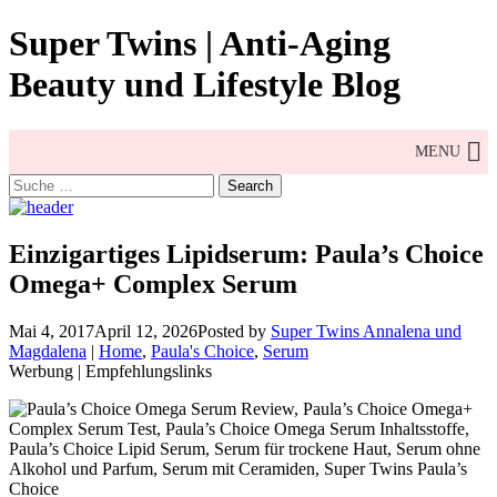
Skip
Super Twins | Anti-Aging
to
content
Beauty und Lifestyle Blog
MENU
Search
for:
Einzigartiges Lipidserum: Paula’s Choice
Omega+ Complex Serum
Mai 4, 2017
April 12, 2026
Posted by
Super Twins Annalena und
Magdalena
|
Home
,
Paula's Choice
,
Serum
Werbung | Empfehlungslinks