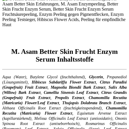
M. Asam Better Skin Frucht Enzym
Serum Inhaltsstoffe
Aqua (Water), Butylene Glycol (feuchthaltend),
Glycerin
, Propanediol
(Lösungsmittel),
Hibiscus Sabdariffa Flower Extract
,
Citrus Paradisi
(Grapefruit) Fruit Extract
,
Magnolia Biondii Bark Extract
,
Salix Alba
(Willow) Bark Extract
,
Camellia
Sinensis Leaf Extract
,
Citrus Grandis
(Grapefruit) Fruit Extract
,
Propolis
Extract
,
Chamomilla
Recutita
(Matricaria) Flower/Leaf Extract
,
Thujopsis
Dolabrata
Branch
Extract
,
Althaea Officinalis Root Extract (feuchtigkeitsspendend),
Chamomilla
Recutita
(Matricaria) Flower Extract
, Equisetum Arvense Extract
(kapillarstärkend), Melissa Officinalis Leaf Extract (antioxidativ), Ononis
Spinosa Root Extract (antiseborrhoisch), Rosmarinus Officinalis
(Rosemary) Leaf Extract, Salvia Officinalis (Sage) Leaf Extract