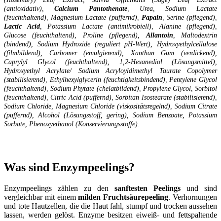
(antioxidativ),
Calcium Pantothenate
, Urea, Sodium Lactate
(feuchthaltend), Magnesium Lactate (puffernd),
Papain
, Serine (pflegend),
Lactic Acid
, Potassium Lactate (antimikrobiell), Alanine (pflegend),
Glucose (feuchthaltend), Proline (pflegend),
Allantoin
, Maltodextrin
(bindend), Sodium Hydroxide (reguliert pH-Wert), Hydroxyethylcellulose
(filmbildend), Carbomer (emulgierend), Xanthan Gum (verdickend),
Caprylyl Glycol (feuchthaltend), 1,2-Hexanediol (Lösungsmittel),
Hydroxyethyl Acrylate/ Sodium Acryloyldimethyl Taurate Copolymer
(stabilisierend), Ethylhexylglycerin (feuchtigkeitsbindend), Pentylene Glycol
(feuchthaltend), Sodium Phytate (chelatbildend), Propylene Glycol, Sorbitol
(feuchthaltend), Citric Acid (puffernd), Sorbitan Isostearate (stabilisierend),
Sodium Chloride, Magnesium Chloride (viskositätsregelnd), Sodium Citrate
(puffernd), Alcohol (Lösungsstoff, gering), Sodium Benzoate, Potassium
Sorbate, Phenoxyethanol (Konservierungsstoffe).
Was sind Enzympeelings?
Enzympeelings zählen zu den
sanftesten Peelings
und sind
vergleichbar mit einem
milden Fruchtsäurepeeling
. Verhornungen
und tote Hautzellen, die die Haut fahl, stumpf und trocken aussehen
lassen, werden gelöst. Enzyme besitzen eiweiß- und fettspaltende