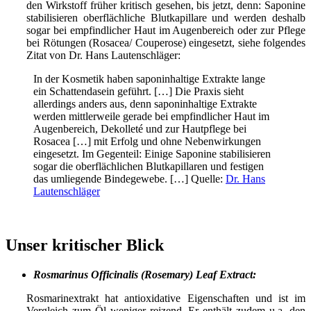
den Wirkstoff früher kritisch gesehen, bis jetzt, denn: Saponine
stabilisieren oberflächliche Blutkapillare und werden deshalb
sogar bei empfindlicher Haut im Augenbereich oder zur Pflege
bei Rötungen (Rosacea/ Couperose) eingesetzt, siehe folgendes
Zitat von Dr. Hans Lautenschläger:
In der Kosmetik haben saponinhaltige Extrakte lange
ein Schattendasein geführt. […] Die Praxis sieht
allerdings anders aus, denn saponinhaltige Extrakte
werden mittlerweile gerade bei empfindlicher Haut im
Augenbereich, Dekolleté und zur Hautpflege bei
Rosacea […] mit Erfolg und ohne Nebenwirkungen
eingesetzt. Im Gegenteil: Einige Saponine stabilisieren
sogar die oberflächlichen Blutkapillaren und festigen
das umliegende Bindegewebe. […] Quelle:
Dr. Hans
Lautenschläger
Unser kritischer Blick
Rosmarinus Officinalis (Rosemary) Leaf Extract:
Rosmarinextrakt hat antioxidative Eigenschaften und ist im
Vergleich zum Öl weniger reizend. Er enthält zudem u.a. den