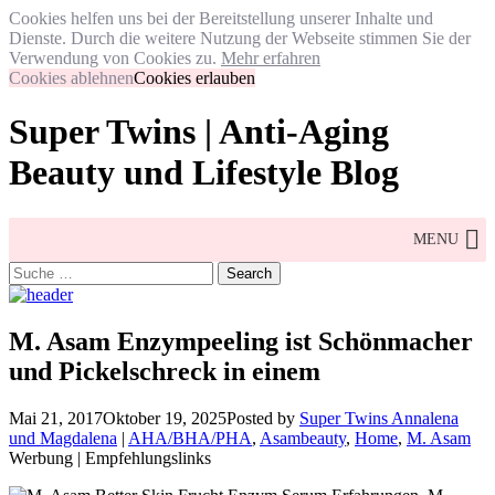
Cookies helfen uns bei der Bereitstellung unserer Inhalte und
Dienste. Durch die weitere Nutzung der Webseite stimmen Sie der
Verwendung von Cookies zu.
Mehr erfahren
Cookies ablehnen
Cookies erlauben
Skip
Super Twins | Anti-Aging
to
content
Beauty und Lifestyle Blog
MENU
Search
for:
M. Asam Enzympeeling ist Schönmacher
und Pickelschreck in einem
Mai 21, 2017
Oktober 19, 2025
Posted by
Super Twins Annalena
und Magdalena
|
AHA/BHA/PHA
,
Asambeauty
,
Home
,
M. Asam
Werbung | Empfehlungslinks