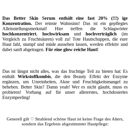
Das Better Skin Serum enthält eine fast 20% (!!!) ige
Konzentration.
Der reinste Wahnsinn! Das ist ein gepflegtes
Alleinstellungsmerkmal! Hier treffen die Schlagwörter
hochkonzentriert
,
hochwirksam
und
hochverträglich
(im
Vergleich zu Fruchtsäuren) voll zu! Tote Hautschuppen, die eure
Haut fahl, stumpf und müde aussehen lassen, werden effektiv und
dabei sanft abgetragen.
Für eine glow-reiche Haut!
Das ist längst nicht alles, was das fruchtige Teil zu bieten hat: Es
enthält
Wirkstoffkombis
, die den Beauty Effekt der Enzyme
ergänzen, um Unreinheiten, Akne und Feuchtigkeitsmangel zu
beheben. Better Skin? Damn yeah! Wer es nicht glaubt, muss es
probieren! Vorhang auf für unser allererstes, hochdosiertes
Enzympeeling!
Generell gilt ♡ Strahlend schöne Haut ist keine Frage des Alters,
sondern das Ergebnis abgestimmter Hautpflege: