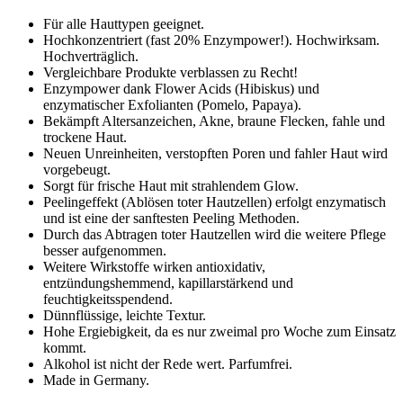
Für alle Hauttypen geeignet.
Hochkonzentriert (fast 20% Enzympower!). Hochwirksam.
Hochverträglich.
Vergleichbare Produkte verblassen zu Recht!
Enzympower dank Flower Acids (Hibiskus) und
enzymatischer Exfolianten (Pomelo, Papaya).
Bekämpft Altersanzeichen, Akne, braune Flecken, fahle und
trockene Haut.
Neuen Unreinheiten, verstopften Poren und fahler Haut wird
vorgebeugt.
Sorgt für frische Haut mit strahlendem Glow.
Peelingeffekt (Ablösen toter Hautzellen) erfolgt enzymatisch
und ist eine der sanftesten Peeling Methoden.
Durch das Abtragen toter Hautzellen wird die weitere Pflege
besser aufgenommen.
Weitere Wirkstoffe wirken antioxidativ,
entzündungshemmend, kapillarstärkend und
feuchtigkeitsspendend.
Dünnflüssige, leichte Textur.
Hohe Ergiebigkeit, da es nur zweimal pro Woche zum Einsatz
kommt.
Alkohol ist nicht der Rede wert. Parfumfrei.
Made in Germany.