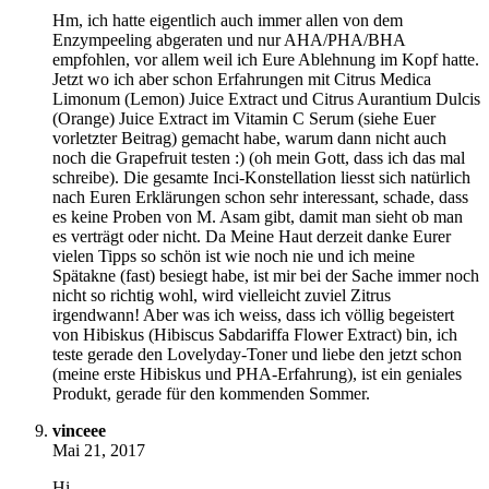
Hm, ich hatte eigentlich auch immer allen von dem
Enzympeeling abgeraten und nur AHA/PHA/BHA
empfohlen, vor allem weil ich Eure Ablehnung im Kopf hatte.
Jetzt wo ich aber schon Erfahrungen mit Citrus Medica
Limonum (Lemon) Juice Extract und Citrus Aurantium Dulcis
(Orange) Juice Extract im Vitamin C Serum (siehe Euer
vorletzter Beitrag) gemacht habe, warum dann nicht auch
noch die Grapefruit testen :) (oh mein Gott, dass ich das mal
schreibe). Die gesamte Inci-Konstellation liesst sich natürlich
nach Euren Erklärungen schon sehr interessant, schade, dass
es keine Proben von M. Asam gibt, damit man sieht ob man
es verträgt oder nicht. Da Meine Haut derzeit danke Eurer
vielen Tipps so schön ist wie noch nie und ich meine
Spätakne (fast) besiegt habe, ist mir bei der Sache immer noch
nicht so richtig wohl, wird vielleicht zuviel Zitrus
irgendwann! Aber was ich weiss, dass ich völlig begeistert
von Hibiskus (Hibiscus Sabdariffa Flower Extract) bin, ich
teste gerade den Lovelyday-Toner und liebe den jetzt schon
(meine erste Hibiskus und PHA-Erfahrung), ist ein geniales
Produkt, gerade für den kommenden Sommer.
vinceee
Mai 21, 2017
Hi,