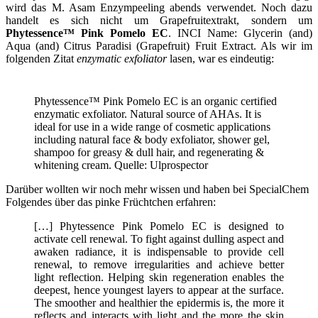
wird das M. Asam Enzympeeling abends verwendet. Noch dazu
handelt es sich nicht um Grapefruitextrakt, sondern um
Phytessence™ Pink Pomelo EC
. INCI Name: Glycerin (and)
Aqua (and) Citrus Paradisi (Grapefruit) Fruit Extract. Als wir im
folgenden Zitat
enzymatic exfoliator
lasen, war es eindeutig:
Phytessence™ Pink Pomelo EC is an organic certified
enzymatic exfoliator. Natural source of AHAs. It is
ideal for use in a wide range of cosmetic applications
including natural face & body exfoliator, shower gel,
shampoo for greasy & dull hair, and regenerating &
whitening cream. Quelle: Ulprospector
Darüber wollten wir noch mehr wissen und haben bei SpecialChem
Folgendes über das pinke Früchtchen erfahren:
[…] Phytessence Pink Pomelo EC is designed to
activate cell renewal. To fight against dulling aspect and
awaken radiance, it is indispensable to provide cell
renewal, to remove irregularities and achieve better
light reflection. Helping skin regeneration enables the
deepest, hence youngest layers to appear at the surface.
The smoother and healthier the epidermis is, the more it
reflects and interacts with light and the more the skin