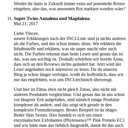
Werdet ihr dann in Zukunft immer extra auf potentielle Reizer
eingehen, also das, was ansonsten Rot markiert worden wäre?
Super Twins Annalena und Magdalena
Mai 21, 2017
Liebe Vincee,
unsere Erklärungen nach der INCI-Liste sind ja nichts anderes
als die Farben, und das schon immer, denn: Wir erklären die
Inhaltsstoffe und erklären, was sie super macht oder auch
nicht. Die Farben erkennt man beim Lesen und genau das ist
das, was uns wichtig ist. Deshalb schrieben wir bereits Anna,
dass sich an den Reviews nichts geändert hat. Jetzt wird der
Leser angehalten noch intensiver zu lesen. Da du unseren
Blog ja schon länger verfolgst, weißt du hoffentlich, dass wir
nur das empfehlen, was uns INCI-technisch überzeugt.
Und hier ist Zitrus eben nicht gleich Zitrus, also nicht mit
anderen Produkten vergleichbar. Und genau das ist uns schon
vor längerer Zeit aufgefallen, sind nämlich einige Produkte
komplexer als andere, und das zeigt sich gerade in den
komplexen Formulierungen. Bestes Beispiel ist da obiges
Better Skin Serum. Hier handelt es sich um einen
enzymatischen Exfolianten (Phytessence™ Pink Pomelo EC)
und wie hätte man das farblich dargestellt, damit ihr das auch