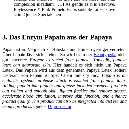
complexion is radiant. […] As gentle as it is effective,
Phytessence™ Pink Pomelo EC is suitable for sensitive
skin. Quelle: SpecialChem
3. Das Enzym Papain aus der Papaya
Papain ist im Vergleich zu Hibiskus und Pomelo geringer vertreten.
Über Papain lässt sich streiten. So wird es in der
Beautypedia
nicht
gut bewertet:
Enzyme extracted from papaya. Topically, papaya
latex can aggravate skin
. Hier handelt es sich nicht um Papaya
Latex. Das Papain wird aus dem genannten Papaya Latex isoliert.
Lieferant von Papain ist Spec-Chem Industry Inc.:
Papain is an
endolytic cysteine protease which is isolated from papaya latex.
Adding papain into protein and grease included cosmetic products
can whiten and smooth skin, lighten freckles and remove grease,
accelerate blood circulation, improve skin function, and enhance
product quality. This product can also be integrated into diet tea and
beauty products.
Quelle:
Ulprospector