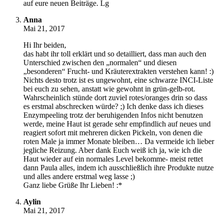
auf eure neuen Beiträge. Lg
Anna
Mai 21, 2017
Hi Ihr beiden,
das habt ihr toll erklärt und so detailliert, dass man auch den
Unterschied zwischen den „normalen“ und diesen
„besonderen“ Frucht- und Kräuterextrakten verstehen kann! :)
Nichts desto trotz ist es ungewohnt, eine schwarze INCI-Liste
bei euch zu sehen, anstatt wie gewohnt in grün-gelb-rot.
Wahrscheinlich stünde dort zuviel rotes/oranges drin so dass
es erstmal abschrecken würde? ;) Ich denke dass ich dieses
Enzympeeling trotz der beruhigenden Infos nicht benutzen
werde, meine Haut ist gerade sehr empfindlich auf neues und
reagiert sofort mit mehreren dicken Pickeln, von denen die
roten Male ja immer Monate bleiben… Da vermeide ich lieber
jegliche Reizung. Aber dank Euch weiß ich ja, wie ich die
Haut wieder auf ein normales Level bekomme- meist rettet
dann Paula alles, indem ich ausschließlich ihre Produkte nutze
und alles andere erstmal weg lasse ;)
Ganz liebe Grüße Ihr Lieben! :*
Aylin
Mai 21, 2017