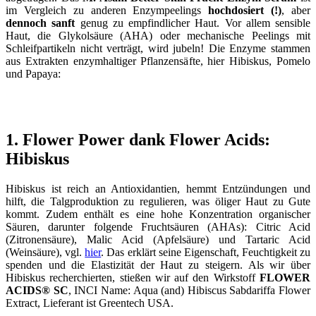
im Vergleich zu anderen Enzympeelings
hochdosiert (!)
, aber
dennoch sanft
genug zu empfindlicher Haut. Vor allem sensible
Haut, die Glykolsäure (AHA) oder mechanische Peelings mit
Schleifpartikeln nicht verträgt, wird jubeln! Die Enzyme stammen
aus Extrakten enzymhaltiger Pflanzensäfte, hier Hibiskus, Pomelo
und Papaya:
1. Flower Power dank Flower Acids:
Hibiskus
Hibiskus ist reich an Antioxidantien, hemmt Entzündungen und
hilft, die Talgproduktion zu regulieren, was öliger Haut zu Gute
kommt. Zudem enthält es eine hohe Konzentration organischer
Säuren, darunter folgende Fruchtsäuren (AHAs): Citric Acid
(Zitronensäure), Malic Acid (Apfelsäure) und Tartaric Acid
(Weinsäure), vgl.
hier
. Das erklärt seine Eigenschaft, Feuchtigkeit zu
spenden und die Elastizität der Haut zu steigern. Als wir über
Hibiskus recherchierten, stießen wir auf den Wirkstoff
FLOWER
ACIDS® SC
, INCI Name: Aqua (and) Hibiscus Sabdariffa Flower
Extract, Lieferant ist Greentech USA.