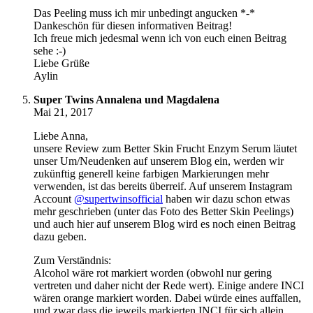
Das Peeling muss ich mir unbedingt angucken *-*
Dankeschön für diesen informativen Beitrag!
Ich freue mich jedesmal wenn ich von euch einen Beitrag
sehe :-)
Liebe Grüße
Aylin
Super Twins Annalena und Magdalena
Mai 21, 2017
Liebe Anna,
unsere Review zum Better Skin Frucht Enzym Serum läutet
unser Um/Neudenken auf unserem Blog ein, werden wir
zukünftig generell keine farbigen Markierungen mehr
verwenden, ist das bereits überreif. Auf unserem Instagram
Account
@supertwinsofficial
haben wir dazu schon etwas
mehr geschrieben (unter das Foto des Better Skin Peelings)
und auch hier auf unserem Blog wird es noch einen Beitrag
dazu geben.
Zum Verständnis:
Alcohol wäre rot markiert worden (obwohl nur gering
vertreten und daher nicht der Rede wert). Einige andere INCI
wären orange markiert worden. Dabei würde eines auffallen,
und zwar dass die jeweils markierten INCI für sich allein