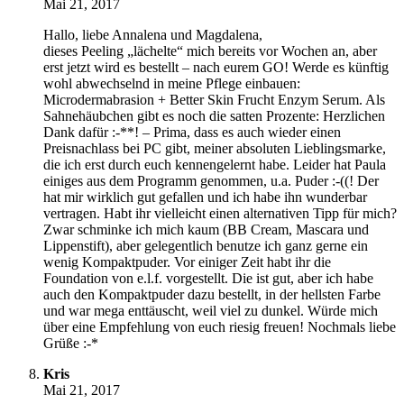
Mai 21, 2017
Hallo, liebe Annalena und Magdalena,
dieses Peeling „lächelte“ mich bereits vor Wochen an, aber
erst jetzt wird es bestellt – nach eurem GO! Werde es künftig
wohl abwechselnd in meine Pflege einbauen:
Microdermabrasion + Better Skin Frucht Enzym Serum. Als
Sahnehäubchen gibt es noch die satten Prozente: Herzlichen
Dank dafür :-**! – Prima, dass es auch wieder einen
Preisnachlass bei PC gibt, meiner absoluten Lieblingsmarke,
die ich erst durch euch kennengelernt habe. Leider hat Paula
einiges aus dem Programm genommen, u.a. Puder :-((! Der
hat mir wirklich gut gefallen und ich habe ihn wunderbar
vertragen. Habt ihr vielleicht einen alternativen Tipp für mich?
Zwar schminke ich mich kaum (BB Cream, Mascara und
Lippenstift), aber gelegentlich benutze ich ganz gerne ein
wenig Kompaktpuder. Vor einiger Zeit habt ihr die
Foundation von e.l.f. vorgestellt. Die ist gut, aber ich habe
auch den Kompaktpuder dazu bestellt, in der hellsten Farbe
und war mega enttäuscht, weil viel zu dunkel. Würde mich
über eine Empfehlung von euch riesig freuen! Nochmals liebe
Grüße :-*
Kris
Mai 21, 2017