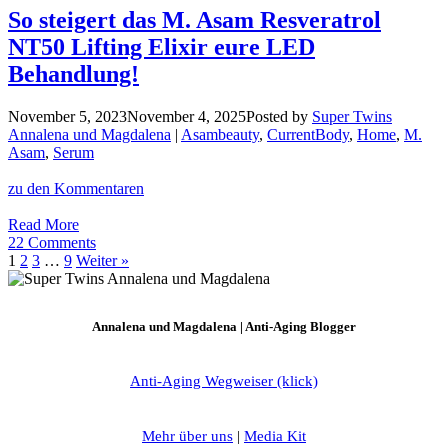
Sonnencremes
So steigert das M. Asam Resveratrol
für
NT50 Lifting Elixir eure LED
ebenmäßige
Haut
Behandlung!
mit
Super-
November 5, 2023
November 4, 2025
Posted by
Super Twins
Glow
Annalena und Magdalena
|
Asambeauty
,
CurrentBody
,
Home
,
M.
Asam
,
Serum
zu den Kommentaren
So
Read More
steigert
22 Comments
das
1
2
3
…
9
Weiter »
M.
Asam
Resveratrol
Annalena und Magdalena | Anti-Aging Blogger
NT50
Lifting
Elixir
Anti-Aging Wegweiser (klick)
eure
LED
Behandlung!
Mehr über uns
|
Media Kit