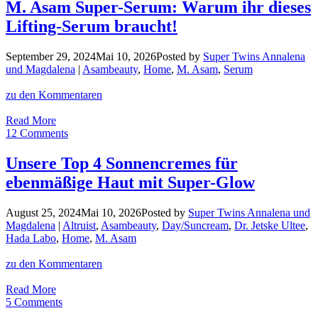
garantiert:
M. Asam Super-Serum: Warum ihr dieses
M.
Lifting-Serum braucht!
Asam
Aqua
Intense
September 29, 2024
Mai 10, 2026
Posted by
Super Twins Annalena
Hyaluron
und Magdalena
|
Asambeauty
,
Home
,
M. Asam
,
Serum
Gesichtswasser
zu den Kommentaren
M.
Read More
Asam
12 Comments
Super-
Serum:
Unsere Top 4 Sonnencremes für
Warum
ebenmäßige Haut mit Super-Glow
ihr
dieses
Lifting-
August 25, 2024
Mai 10, 2026
Posted by
Super Twins Annalena und
Serum
Magdalena
|
Altruist
,
Asambeauty
,
Day/Suncream
,
Dr. Jetske Ultee
,
braucht!
Hada Labo
,
Home
,
M. Asam
zu den Kommentaren
Unsere
Read More
Top
5 Comments
4