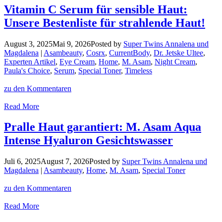
Ist
Vitamin C Serum für sensible Haut:
schon
Unsere Bestenliste für strahlende Haut!
Weihnachten?
Ja!
Aber
August 3, 2025
Mai 9, 2026
Posted by
Super Twins Annalena und
beeilt
Magdalena
|
Asambeauty
,
Cosrx
,
CurrentBody
,
Dr. Jetske Ultee
,
euch!
Experten Artikel
,
Eye Cream
,
Home
,
M. Asam
,
Night Cream
,
Paula's Choice
,
Serum
,
Special Toner
,
Timeless
zu den Kommentaren
Vitamin
Read More
C
Serum
Pralle Haut garantiert: M. Asam Aqua
für
Intense Hyaluron Gesichtswasser
sensible
Haut:
Unsere
Juli 6, 2025
August 7, 2026
Posted by
Super Twins Annalena und
Bestenliste
Magdalena
|
Asambeauty
,
Home
,
M. Asam
,
Special Toner
für
strahlende
zu den Kommentaren
Haut!
Pralle
Read More
Haut