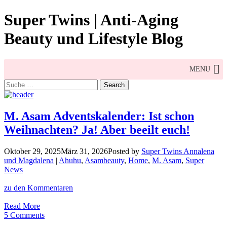
Skip
Super Twins | Anti-Aging
to
content
Beauty und Lifestyle Blog
MENU
Search
for:
M. Asam Adventskalender: Ist schon
Weihnachten? Ja! Aber beeilt euch!
Oktober 29, 2025
März 31, 2026
Posted by
Super Twins Annalena
und Magdalena
|
Ahuhu
,
Asambeauty
,
Home
,
M. Asam
,
Super
News
zu den Kommentaren
M.
Read More
Asam
5 Comments
Adventskalender: