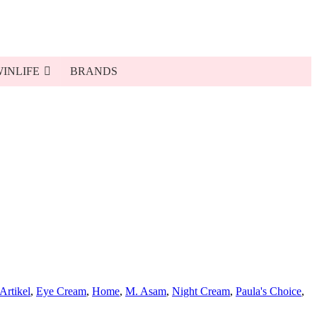
INLIFE
BRANDS
Artikel
,
Eye Cream
,
Home
,
M. Asam
,
Night Cream
,
Paula's Choice
,