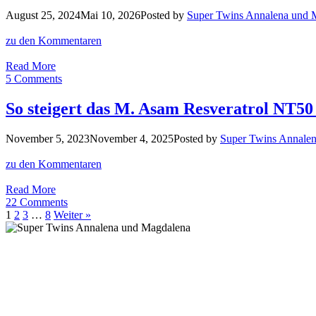
ihr
August 25, 2024
Mai 10, 2026
Posted by
Super Twins Annalena und 
dieses
Lifting-
zu den Kommentaren
Serum
braucht!
Unsere
Read More
Top
5 Comments
4
Sonnencremes
So steigert das M. Asam Resveratrol NT50
für
ebenmäßige
November 5, 2023
November 4, 2025
Posted by
Super Twins Annale
Haut
mit
zu den Kommentaren
Super-
Glow
So
Read More
steigert
22 Comments
das
1
2
3
…
8
Weiter »
M.
Asam
Resveratrol
NT50
Lifting
Elixir
eure
LED