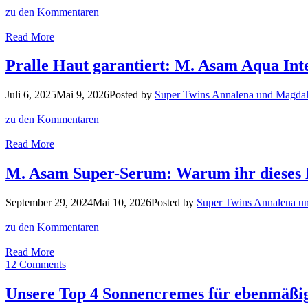
beeilt
zu den Kommentaren
euch!
Vitamin
Read More
C
Serum
Pralle Haut garantiert: M. Asam Aqua Int
für
sensible
Juli 6, 2025
Mai 9, 2026
Posted by
Super Twins Annalena und Magda
Haut:
Unsere
zu den Kommentaren
Bestenliste
für
Pralle
Read More
strahlende
Haut
Haut!
garantiert:
M. Asam Super-Serum: Warum ihr dieses 
M.
Asam
September 29, 2024
Mai 10, 2026
Posted by
Super Twins Annalena u
Aqua
Intense
zu den Kommentaren
Hyaluron
Gesichtswasser
M.
Read More
Asam
12 Comments
Super-
Serum:
Unsere Top 4 Sonnencremes für ebenmäßi
Warum