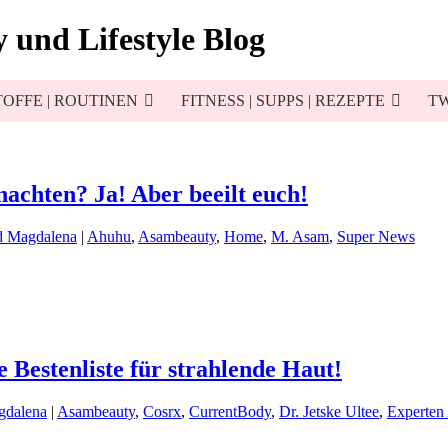
 und Lifestyle Blog
OFFE | ROUTINEN
FITNESS | SUPPS | REZEPTE
TW
achten? Ja! Aber beeilt euch!
d Magdalena
|
Ahuhu
,
Asambeauty
,
Home
,
M. Asam
,
Super News
 Bestenliste für strahlende Haut!
gdalena
|
Asambeauty
,
Cosrx
,
CurrentBody
,
Dr. Jetske Ultee
,
Experten 