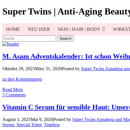
Skip
Super Twins | Anti-Aging Beauty
to
content
HOME
NEU HIER
SKIN | HAIR | BODY
WIRKST
Search
for:
M. Asam Adventskalender: Ist schon Weihn
Oktober 29, 2025
März 31, 2026
Posted by
Super Twins Annalena un
zu den Kommentaren
M.
Read More
Asam
5 Comments
Adventskalender:
Ist
Vitamin C Serum für sensible Haut: Unsere
schon
Weihnachten?
August 3, 2025
Mai 9, 2026
Posted by
Super Twins Annalena und Ma
Ja!
Serum
,
Special Toner
,
Timeless
Aber