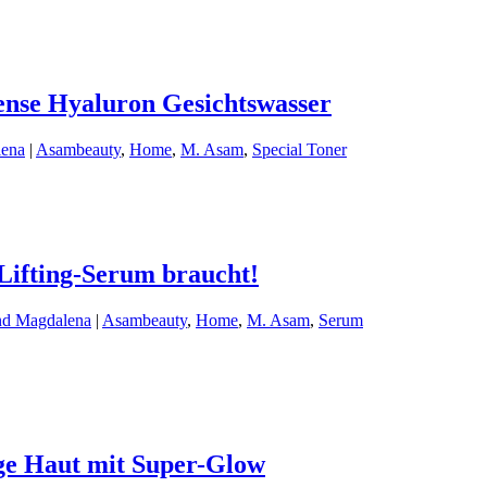
ense Hyaluron Gesichtswasser
lena
|
Asambeauty
,
Home
,
M. Asam
,
Special Toner
Lifting-Serum braucht!
nd Magdalena
|
Asambeauty
,
Home
,
M. Asam
,
Serum
ge Haut mit Super-Glow