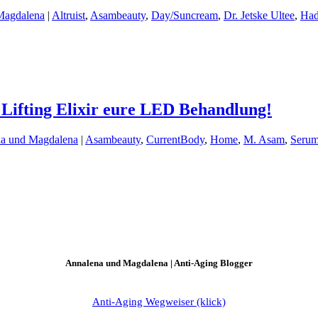
Magdalena
|
Altruist
,
Asambeauty
,
Day/Suncream
,
Dr. Jetske Ultee
,
Had
 Lifting Elixir eure LED Behandlung!
na und Magdalena
|
Asambeauty
,
CurrentBody
,
Home
,
M. Asam
,
Seru
Annalena und Magdalena | Anti-Aging Blogger
Anti-Aging Wegweiser (klick)