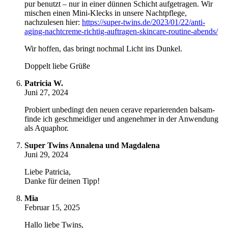
pur benutzt – nur in einer dünnen Schicht aufgetragen. Wir
mischen einen Mini-Klecks in unsere Nachtpflege,
nachzulesen hier:
https://super-twins.de/2023/01/22/anti-
aging-nachtcreme-richtig-auftragen-skincare-routine-abends/
Wir hoffen, das bringt nochmal Licht ins Dunkel.
Doppelt liebe Grüße
Patricia W.
Juni 27, 2024
Probiert unbedingt den neuen cerave reparierenden balsam-
finde ich geschmeidiger und angenehmer in der Anwendung
als Aquaphor.
Super Twins Annalena und Magdalena
Juni 29, 2024
Liebe Patricia,
Danke für deinen Tipp!
Mia
Februar 15, 2025
Hallo liebe Twins,