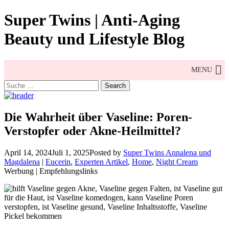
Skip
Super Twins | Anti-Aging
to
content
Beauty und Lifestyle Blog
MENU
Search
for:
Die Wahrheit über Vaseline: Poren-
Verstopfer oder Akne-Heilmittel?
April 14, 2024
Juli 1, 2025
Posted by
Super Twins Annalena und
Magdalena
|
Eucerin
,
Experten Artikel
,
Home
,
Night Cream
Werbung | Empfehlungslinks