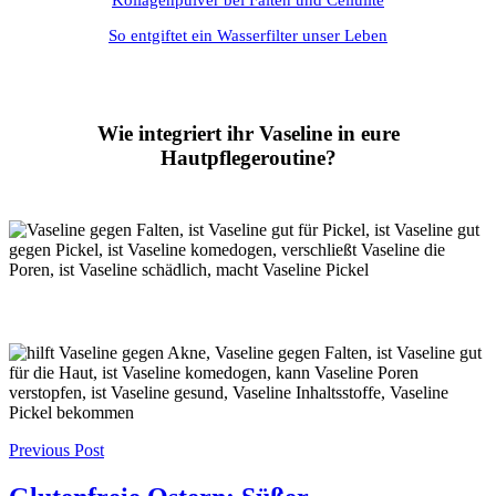
Kollagenpulver bei Falten und Cellulite
So entgiftet ein Wasserfilter unser Leben
Wie integriert ihr Vaseline in eure
Hautpflegeroutine?
Post
Previous Post
navigation