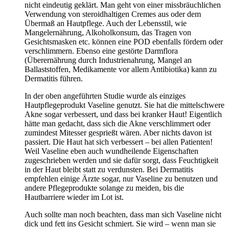
nicht eindeutig geklärt. Man geht von einer missbräuchlichen
Verwendung von steroidhaltigen Cremes aus oder dem
Übermaß an Hautpflege. Auch der Lebensstil, wie
Mangelernährung, Alkoholkonsum, das Tragen von
Gesichtsmasken etc. können eine POD ebenfalls fördern oder
verschlimmern. Ebenso eine gestörte Darmflora
(Überernährung durch Industrienahrung, Mangel an
Ballaststoffen, Medikamente vor allem Antibiotika) kann zu
Dermatitis führen.
In der oben angeführten Studie wurde als einziges
Hautpflegeprodukt Vaseline genutzt. Sie hat die mittelschwere
Akne sogar verbessert, und dass bei kranker Haut! Eigentlich
hätte man gedacht, dass sich die Akne verschlimmert oder
zumindest Mitesser gesprießt wären. Aber nichts davon ist
passiert. Die Haut hat sich verbessert – bei allen Patienten!
Weil Vaseline eben auch wundheilende Eigenschaften
zugeschrieben werden und sie dafür sorgt, dass Feuchtigkeit
in der Haut bleibt statt zu verdunsten. Bei Dermatitis
empfehlen einige Ärzte sogar, nur Vaseline zu benutzen und
andere Pflegeprodukte solange zu meiden, bis die
Hautbarriere wieder im Lot ist.
Auch sollte man noch beachten, dass man sich Vaseline nicht
dick und fett ins Gesicht schmiert. Sie wird – wenn man sie