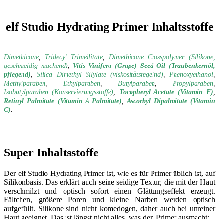
elf Studio Hydrating Primer Inhaltsstoffe
Dimethicone
,
Tridecyl Trimellitate
,
Dimethicone Crosspolymer (Silikone,
geschmeidig machend)
,
Vitis Vinifera (Grape) Seed Oil (Traubenkernöl,
pflegend)
,
Silica Dimethyl Silylate (viskositätsregelnd)
,
Phenoxyethanol
,
Methylparaben
,
Ethylparaben
,
Butylparaben
,
Propylparaben
,
Isobutylparaben (Konservierungsstoffe)
,
Tocopheryl Acetate (Vitamin E)
,
Retinyl Palmitate (Vitamin A Palmitate)
,
Ascorbyl Dipalmitate (Vitamin
C)
.
Super Inhaltsstoffe
Der elf Studio Hydrating Primer ist, wie es für Primer üblich ist, auf
Silikonbasis. Das erklärt auch seine seidige Textur, die mit der Haut
verschmilzt und optisch sofort einen Glättungseffekt erzeugt.
Fältchen, größere Poren und kleine Narben werden optisch
aufgefüllt. Silikone sind nicht komedogen, daher auch bei unreiner
Haut geeignet. Das ist längst nicht alles, was den Primer ausmacht: