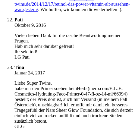
twins.de/2014/12/17/retinol-das-power-vitamin-alt-aussehen-
war-gestern/
. Wir hoffen, wir konnten dir weiterhelfen :).
Pati
Oktober 9, 2016
Vielen lieben Dank für die rasche Beantwortung meiner
Fragen.
Hab mich sehr darüber gefreut!
Ihr seid toll!
LG Pati
Tina
Januar 24, 2017
Liebe Super Twins,
habe mir den Primer soeben bei iHerb (iherb.com/E-L-F-
Cosmetics-Hydrating-Face-Primer-0-47-fl-oz-14-ml/66994)
bestellt; der Preis dort ist, auch mit Versand (in meinem Fall
Österreich), unschlagbar! Ich erhoffe mir damit ein besseres
Tragegefühl der Nars Sheer Glow Foundation, die sich derzeit
einfach viel zu trocken anfühlt und auch trockene Stellen
zusätzlich betont.
GLG