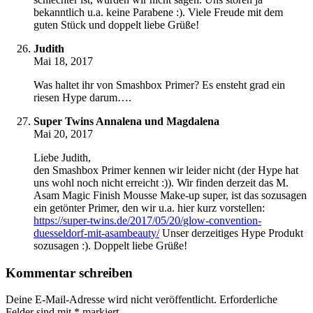
bekanntlich u.a. keine Parabene :). Viele Freude mit dem
guten Stück und doppelt liebe Grüße!
Judith
Mai 18, 2017
Was haltet ihr von Smashbox Primer? Es ensteht grad ein
riesen Hype darum….
Super Twins Annalena und Magdalena
Mai 20, 2017
Liebe Judith,
den Smashbox Primer kennen wir leider nicht (der Hype hat
uns wohl noch nicht erreicht :)). Wir finden derzeit das M.
Asam Magic Finish Mousse Make-up super, ist das sozusagen
ein getönter Primer, den wir u.a. hier kurz vorstellen:
https://super-twins.de/2017/05/20/glow-convention-
duesseldorf-mit-asambeauty/
Unser derzeitiges Hype Produkt
sozusagen :). Doppelt liebe Grüße!
Kommentar schreiben
Deine E-Mail-Adresse wird nicht veröffentlicht.
Erforderliche
Felder sind mit
*
markiert