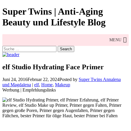
Skip
Super Twins | Anti-Aging
to
content
Beauty und Lifestyle Blog
MENU
Search
for:
elf Studio Hydrating Face Primer
Juni 24, 2016
Februar 22, 2024
Posted by
Super Twins Annalena
und Magdalena
|
elf
,
Home
,
Makeup
Werbung | Empfehlungslinks