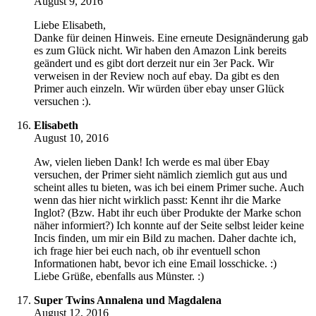
August 9, 2016
Liebe Elisabeth,
Danke für deinen Hinweis. Eine erneute Designänderung gab
es zum Glück nicht. Wir haben den Amazon Link bereits
geändert und es gibt dort derzeit nur ein 3er Pack. Wir
verweisen in der Review noch auf ebay. Da gibt es den
Primer auch einzeln. Wir würden über ebay unser Glück
versuchen :).
Elisabeth
August 10, 2016
Aw, vielen lieben Dank! Ich werde es mal über Ebay
versuchen, der Primer sieht nämlich ziemlich gut aus und
scheint alles tu bieten, was ich bei einem Primer suche. Auch
wenn das hier nicht wirklich passt: Kennt ihr die Marke
Inglot? (Bzw. Habt ihr euch über Produkte der Marke schon
näher informiert?) Ich konnte auf der Seite selbst leider keine
Incis finden, um mir ein Bild zu machen. Daher dachte ich,
ich frage hier bei euch nach, ob ihr eventuell schon
Informationen habt, bevor ich eine Email losschicke. :)
Liebe Grüße, ebenfalls aus Münster. :)
Super Twins Annalena und Magdalena
August 12, 2016