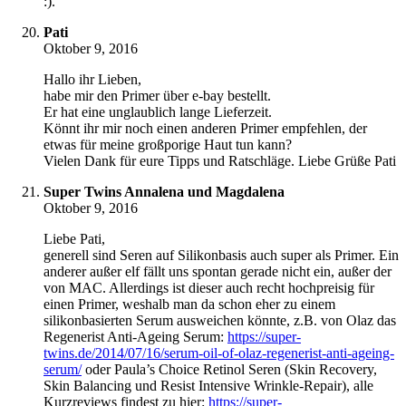
:).
Pati
Oktober 9, 2016
Hallo ihr Lieben,
habe mir den Primer über e-bay bestellt.
Er hat eine unglaublich lange Lieferzeit.
Könnt ihr mir noch einen anderen Primer empfehlen, der
etwas für meine großporige Haut tun kann?
Vielen Dank für eure Tipps und Ratschläge. Liebe Grüße Pati
Super Twins Annalena und Magdalena
Oktober 9, 2016
Liebe Pati,
generell sind Seren auf Silikonbasis auch super als Primer. Ein
anderer außer elf fällt uns spontan gerade nicht ein, außer der
von MAC. Allerdings ist dieser auch recht hochpreisig für
einen Primer, weshalb man da schon eher zu einem
silikonbasierten Serum ausweichen könnte, z.B. von Olaz das
Regenerist Anti-Ageing Serum:
https://super-
twins.de/2014/07/16/serum-oil-of-olaz-regenerist-anti-ageing-
serum/
oder Paula’s Choice Retinol Seren (Skin Recovery,
Skin Balancing und Resist Intensive Wrinkle-Repair), alle
Kurzreviews findest zu hier:
https://super-