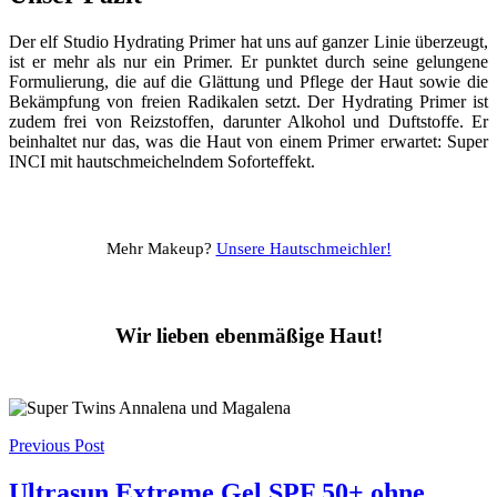
Der elf Studio Hydrating Primer hat uns auf ganzer Linie überzeugt,
ist er mehr als nur ein Primer. Er punktet durch seine gelungene
Formulierung, die auf die Glättung und Pflege der Haut sowie die
Bekämpfung von freien Radikalen setzt. Der Hydrating Primer ist
zudem frei von Reizstoffen, darunter Alkohol und Duftstoffe. Er
beinhaltet nur das, was die Haut von einem Primer erwartet: Super
INCI mit hautschmeichelndem Soforteffekt.
Mehr Makeup?
Unsere Hautschmeichler!
Wir lieben ebenmäßige Haut!
Post
Previous Post
navigation
Ultrasun Extreme Gel SPF 50+ ohne