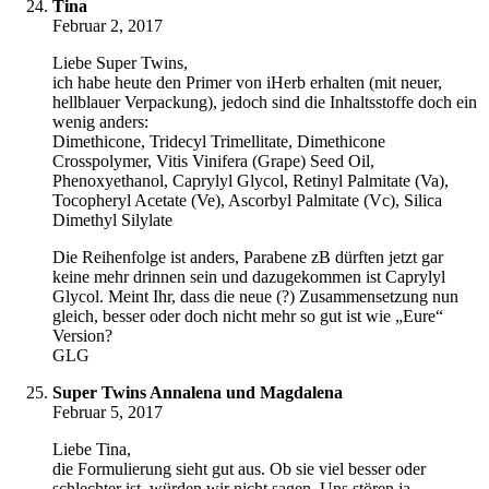
Tina
Februar 2, 2017
Liebe Super Twins,
ich habe heute den Primer von iHerb erhalten (mit neuer,
hellblauer Verpackung), jedoch sind die Inhaltsstoffe doch ein
wenig anders:
Dimethicone, Tridecyl Trimellitate, Dimethicone
Crosspolymer, Vitis Vinifera (Grape) Seed Oil,
Phenoxyethanol, Caprylyl Glycol, Retinyl Palmitate (Va),
Tocopheryl Acetate (Ve), Ascorbyl Palmitate (Vc), Silica
Dimethyl Silylate
Die Reihenfolge ist anders, Parabene zB dürften jetzt gar
keine mehr drinnen sein und dazugekommen ist Caprylyl
Glycol. Meint Ihr, dass die neue (?) Zusammensetzung nun
gleich, besser oder doch nicht mehr so gut ist wie „Eure“
Version?
GLG
Super Twins Annalena und Magdalena
Februar 5, 2017
Liebe Tina,
die Formulierung sieht gut aus. Ob sie viel besser oder
schlechter ist, würden wir nicht sagen. Uns stören ja