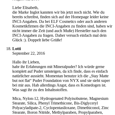
Liebe Elisabeth,
die Marke Inglot kannten wir bis jetzt noch nicht. Wie du
bereits schreibst, finden sich auf der Homepage leider keine
INCI-Angaben. Da bei ELF Cosmetics oder auch anderen
Kosmetikfirmen die INCI-Angaben zu finden sind, haben wir
nicht immer die Zeit (und auch Muße) Hersteller nach den
INCI-Angaben zu fragen. Daher versuch einfach mal dein
Glück :). Doppelt liebe Grüße!
Lotti
September 22, 2016
Hallo ihr Lieben,
habr ihr Erfahrungen mit Mineralpuder? Ich würde gerne
komplett auf Puder umsteigen, da ich finde, dass es einfach
natürlicher aussieht. Momentan benutze ich die „Stay Matte
but not flat“ Puder Foundation von NYX und sie sieht super
bei mir aus. Hab allerdings Angst, dass es Komedogen ist.
Was sagt ihr zu den Inhaltsstoffen.
Mica, Nylon-12, Hydrogenated Polyisobutene, Magnesium
Stearate, Silica, Phenyl Trimethicone, Bis-Diglyceryl
Polyacyladipate-2, Cyclopentasiloxane, Dimethiconol, Zinc
Stearate, Boron Nitride, Methylparaben, Propylparaben,