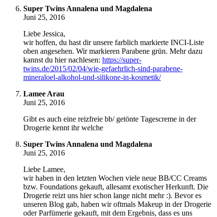
Super Twins Annalena und Magdalena
Juni 25, 2016
Liebe Jessica,
wir hoffen, du hast dir unsere farblich markierte INCI-Liste
oben angesehen. Wir markieren Parabene grün. Mehr dazu
kannst du hier nachlesen:
https://super-
twins.de/2015/02/04/wie-gefaehrlich-sind-parabene-
mineraloel-alkohol-und-silikone-in-kosmetik/
Lamee Arau
Juni 25, 2016
Gibt es auch eine reizfreie bb/ getönte Tagescreme in der
Drogerie kennt ihr welche
Super Twins Annalena und Magdalena
Juni 25, 2016
Liebe Lamee,
wir haben in den letzten Wochen viele neue BB/CC Creams
bzw. Foundations gekauft, allesamt exotischer Herkunft. Die
Drogerie reizt uns hier schon lange nicht mehr :). Bevor es
unseren Blog gab, haben wir oftmals Makeup in der Drogerie
oder Parfümerie gekauft, mit dem Ergebnis, dass es uns