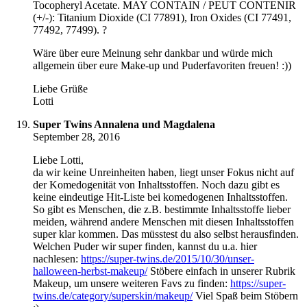
Tocopheryl Acetate. MAY CONTAIN / PEUT CONTENIR
(+/-): Titanium Dioxide (CI 77891), Iron Oxides (CI 77491,
77492, 77499). ?
Wäre über eure Meinung sehr dankbar und würde mich
allgemein über eure Make-up und Puderfavoriten freuen! :))
Liebe Grüße
Lotti
Super Twins Annalena und Magdalena
September 28, 2016
Liebe Lotti,
da wir keine Unreinheiten haben, liegt unser Fokus nicht auf
der Komedogenität von Inhaltsstoffen. Noch dazu gibt es
keine eindeutige Hit-Liste bei komedogenen Inhaltsstoffen.
So gibt es Menschen, die z.B. bestimmte Inhaltsstoffe lieber
meiden, während andere Menschen mit diesen Inhaltsstoffen
super klar kommen. Das müsstest du also selbst herausfinden.
Welchen Puder wir super finden, kannst du u.a. hier
nachlesen:
https://super-twins.de/2015/10/30/unser-
halloween-herbst-makeup/
Stöbere einfach in unserer Rubrik
Makeup, um unsere weiteren Favs zu finden:
https://super-
twins.de/category/superskin/makeup/
Viel Spaß beim Stöbern