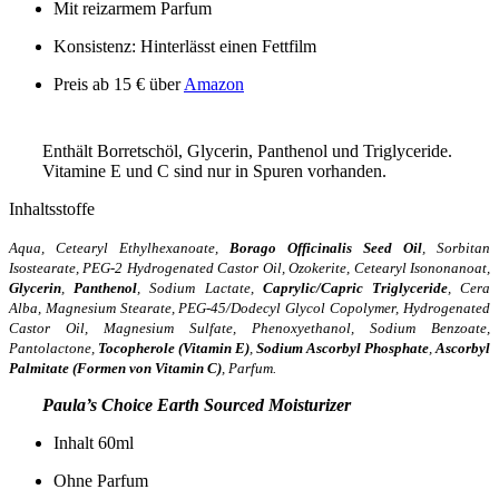
Mit reizarmem Parfum
Konsistenz: Hinterlässt einen Fettfilm
Preis ab 15 € über
Amazon
Enthält Borretschöl, Glycerin, Panthenol und Triglyceride.
Vitamine E und C sind nur in Spuren vorhanden.
Inhaltsstoffe
Aqua, Cetearyl Ethylhexanoate,
Borago Officinalis Seed Oil
, Sorbitan
Isostearate, PEG-2 Hydrogenated Castor Oil, Ozokerite, Cetearyl Isononanoat,
Glycerin
,
Panthenol
, Sodium Lactate,
Caprylic/Capric Triglyceride
, Cera
Alba, Magnesium Stearate, PEG-45/Dodecyl Glycol Copolymer, Hydrogenated
Castor Oil, Magnesium Sulfate, Phenoxyethanol, Sodium Benzoate,
Pantolactone,
Tocopherole (Vitamin E)
,
Sodium Ascorbyl Phosphate
,
Ascorbyl
Palmitate (Formen von Vitamin C)
, Parfum.
Paula’s Choice Earth Sourced Moisturizer
Inhalt 60ml
Ohne Parfum