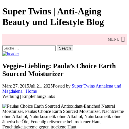
Skip
Super Twins | Anti-Aging
to
content
Beauty und Lifestyle Blog
MENU
Search
for:
Veggie-Liebling: Paula’s Choice Earth
Sourced Moisturizer
März 27, 2015
Juli 21, 2025
Posted by
Super Twins Annalena und
Magdalena
|
Home
Werbung | Empfehlungslinks