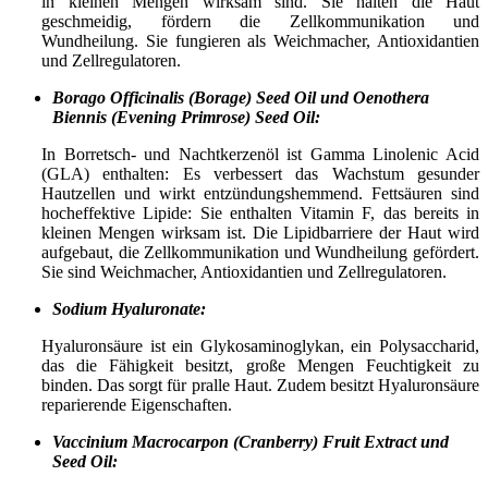
in kleinen Mengen wirksam sind. Sie halten die Haut
geschmeidig, fördern die Zellkommunikation und
Wundheilung. Sie fungieren als Weichmacher, Antioxidantien
und Zellregulatoren.
Borago Officinalis (Borage) Seed Oil und Oenothera
Biennis (Evening Primrose) Seed Oil:
In Borretsch- und Nachtkerzenöl ist Gamma Linolenic Acid
(GLA) enthalten: Es verbessert das Wachstum gesunder
Hautzellen und wirkt entzündungshemmend. Fettsäuren sind
hocheffektive Lipide: Sie enthalten Vitamin F, das bereits in
kleinen Mengen wirksam ist. Die Lipidbarriere der Haut wird
aufgebaut, die Zellkommunikation und Wundheilung gefördert.
Sie sind Weichmacher, Antioxidantien und Zellregulatoren.
Sodium Hyaluronate:
Hyaluronsäure ist ein Glykosaminoglykan, ein Polysaccharid,
das die Fähigkeit besitzt, große Mengen Feuchtigkeit zu
binden. Das sorgt für pralle Haut. Zudem besitzt Hyaluronsäure
reparierende Eigenschaften.
Vaccinium Macrocarpon (Cranberry) Fruit Extract und
Seed Oil: