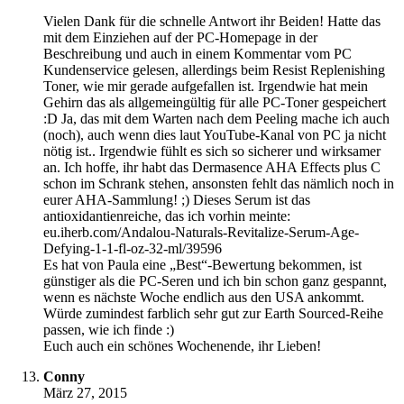
Vielen Dank für die schnelle Antwort ihr Beiden! Hatte das
mit dem Einziehen auf der PC-Homepage in der
Beschreibung und auch in einem Kommentar vom PC
Kundenservice gelesen, allerdings beim Resist Replenishing
Toner, wie mir gerade aufgefallen ist. Irgendwie hat mein
Gehirn das als allgemeingültig für alle PC-Toner gespeichert
:D Ja, das mit dem Warten nach dem Peeling mache ich auch
(noch), auch wenn dies laut YouTube-Kanal von PC ja nicht
nötig ist.. Irgendwie fühlt es sich so sicherer und wirksamer
an. Ich hoffe, ihr habt das Dermasence AHA Effects plus C
schon im Schrank stehen, ansonsten fehlt das nämlich noch in
eurer AHA-Sammlung! ;) Dieses Serum ist das
antioxidantienreiche, das ich vorhin meinte:
eu.iherb.com/Andalou-Naturals-Revitalize-Serum-Age-
Defying-1-1-fl-oz-32-ml/39596
Es hat von Paula eine „Best“-Bewertung bekommen, ist
günstiger als die PC-Seren und ich bin schon ganz gespannt,
wenn es nächste Woche endlich aus den USA ankommt.
Würde zumindest farblich sehr gut zur Earth Sourced-Reihe
passen, wie ich finde :)
Euch auch ein schönes Wochenende, ihr Lieben!
Conny
März 27, 2015