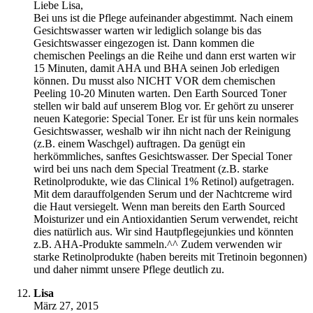
Liebe Lisa,
Bei uns ist die Pflege aufeinander abgestimmt. Nach einem
Gesichtswasser warten wir lediglich solange bis das
Gesichtswasser eingezogen ist. Dann kommen die
chemischen Peelings an die Reihe und dann erst warten wir
15 Minuten, damit AHA und BHA seinen Job erledigen
können. Du musst also NICHT VOR dem chemischen
Peeling 10-20 Minuten warten. Den Earth Sourced Toner
stellen wir bald auf unserem Blog vor. Er gehört zu unserer
neuen Kategorie: Special Toner. Er ist für uns kein normales
Gesichtswasser, weshalb wir ihn nicht nach der Reinigung
(z.B. einem Waschgel) auftragen. Da genügt ein
herkömmliches, sanftes Gesichtswasser. Der Special Toner
wird bei uns nach dem Special Treatment (z.B. starke
Retinolprodukte, wie das Clinical 1% Retinol) aufgetragen.
Mit dem darauffolgenden Serum und der Nachtcreme wird
die Haut versiegelt. Wenn man bereits den Earth Sourced
Moisturizer und ein Antioxidantien Serum verwendet, reicht
dies natürlich aus. Wir sind Hautpflegejunkies und könnten
z.B. AHA-Produkte sammeln.^^ Zudem verwenden wir
starke Retinolprodukte (haben bereits mit Tretinoin begonnen)
und daher nimmt unsere Pflege deutlich zu.
Lisa
März 27, 2015