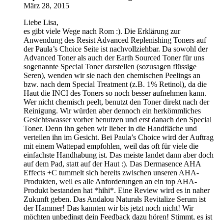
März 28, 2015
Liebe Lisa,
es gibt viele Wege nach Rom :). Die Erklärung zur
Anwendung des Resist Advanced Replenishing Toners auf
der Paula’s Choice Seite ist nachvollziehbar. Da sowohl der
Advanced Toner als auch der Earth Sourced Toner für uns
sogenannte Special Toner darstellen (sozusagen flüssige
Seren), wenden wir sie nach den chemischen Peelings an
bzw. nach dem Special Treatment (z.B. 1% Retinol), da die
Haut die INCI des Toners so noch besser aufnehmen kann.
Wer nicht chemisch peelt, benutzt den Toner direkt nach der
Reinigung. Wir würden aber dennoch ein herkömmliches
Gesichtswasser vorher benutzen und erst danach den Special
Toner. Denn ihn geben wir lieber in die Handfläche und
verteilen ihn im Gesicht. Bei Paula’s Choice wird der Auftrag
mit einem Wattepad empfohlen, weil das oft für viele die
einfachste Handhabung ist. Das meiste landet dann aber doch
auf dem Pad, statt auf der Haut :). Das Dermasence AHA
Effects +C tummelt sich bereits zwischen unseren AHA-
Produkten, weil es alle Anforderungen an ein top AHA-
Produkt bestanden hat *hihi*. Eine Review wird es in naher
Zukunft geben. Das Andalou Naturals Revitalize Serum ist
der Hammer! Das kannten wir bis jetzt noch nicht! Wir
möchten unbedingt dein Feedback dazu hören! Stimmt, es ist