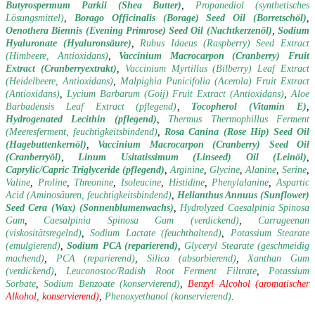
Butyrospermum Parkii (Shea Butter)
,
Propanediol (synthetisches
Lösungsmittel)
,
Borago Officinalis (Borage) Seed Oil (Borretschöl)
,
Oenothera Biennis (Evening Primrose) Seed Oil (Nachtkerzenöl)
,
Sodium
Hyaluronate (Hyaluronsäure)
,
Rubus Idaeus (Raspberry) Seed Extract
(Himbeere, Antioxidans)
,
Vaccinium Macrocarpon (Cranberry) Fruit
Extract (Cranberryextrakt)
,
Vaccinium Myrtillus (Bilberry) Leaf Extract
(Heidelbeere, Antioxidans)
,
Malpighia Punicifolia (Acerola) Fruit Extract
(Antioxidans)
,
Lycium Barbarum (Goij) Fruit Extract (Antioxidans)
,
Aloe
Barbadensis Leaf Extract (pflegend)
,
Tocopherol
(Vitamin E)
,
Hydrogenated Lecithin (pflegend)
,
Thermus Thermophillus Ferment
(Meeresferment, feuchtigkeitsbindend)
,
Rosa Canina (Rose Hip) Seed Oil
(Hagebuttenkernöl)
,
Vaccinium Macrocarpon (Cranberry) Seed Oil
(Cranberryöl)
,
Linum Usitatissimum (Linseed) Oil (Leinöl)
,
Caprylic/Capric Triglyceride (pflegend)
,
Arginine
,
Glycine
,
Alanine
,
Serine
,
Valine
,
Proline
,
Threonine
,
Isoleucine
,
Histidine
,
Phenylalanine
,
Aspartic
Acid
(Aminosäuren, feuchtigkeitsbindend)
,
Helianthus Annuus (Sunflower)
Seed Cera (Wax) (Sonnenblumenwachs)
,
Hydrolyzed Caesalpinia Spinosa
Gum
,
Caesalpinia Spinosa Gum (verdickend)
,
Carrageenan
(viskositätsregelnd)
,
Sodium Lactate (feuchthaltend)
,
Potassium Stearate
(emulgierend)
,
Sodium PCA (reparierend)
,
Glyceryl Stearate (geschmeidig
machend)
,
PCA (reparierend)
,
Silica (absorbierend)
,
Xanthan Gum
(verdickend)
,
Leuconostoc/Radish Root Ferment Filtrate
,
Potassium
Sorbate
,
Sodium Benzoate (konservierend)
,
Benzyl Alcohol (aromatischer
Alkohol, konservierend)
,
Phenoxyethanol (konservierend)
.