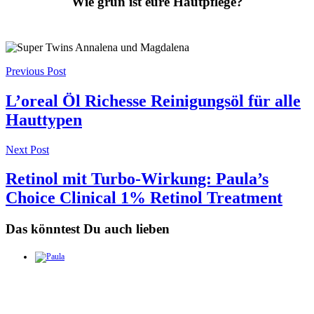
Wie grün ist eure Hautpflege?
Post
Previous Post
navigation
L’oreal Öl Richesse Reinigungsöl für alle
Hauttypen
Next Post
Retinol mit Turbo-Wirkung: Paula’s
Choice Clinical 1% Retinol Treatment
Das könntest Du auch lieben