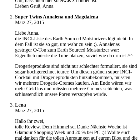
Gut, dass auch hier so etwas zu finden ist.
Lieben Gruß, Anna
Super Twins Annalena und Magdalena
März 27, 2015
Liebe Anna,
die INCI-Liste des Earth Sourced Moisturizers lügt nicht. In
dem Fall ist sie so gut, um wahr zu sein ;). Annalenas
gestriger O-Ton zum Earth Sourced Moisturizer war:
Eigentlich müsste die Tube platzen, soviel wie da drin ist.^^
Drogerieprodukte sind nicht nur schlechter formuliert, sie sind
sogar hochgerechnet teurer: Um diesen grünen super INCI-
Cocktail mit Drogerieprodukten hinzubekommen, müssten
wir mehrere Drogerie-Cremes kaufen. Am Ende wären wir
mehr Geld los und müssten mehrere Cremes schichten, was
schlussendlich unsere Poren verstopfen würde.
Lena
März 27, 2015
Hallo ihr zwei,
tolle Review. Dem Himmel sei Dank: Nächste Woche ist
Glamour Shopping Week und 20 % bei PC :)! Wollte euch
mal danken für die tollen Anregungen auf eurem Blog und die