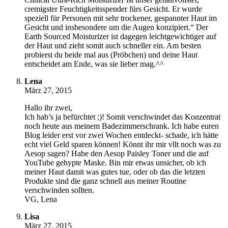
cremigster Feuchtigkeitsspender fürs Gesicht. Er wurde
speziell für Personen mit sehr trockener, gespannter Haut im
Gesicht und insbesondere um die Augen konzipiert.“ Der
Earth Sourced Moisturizer ist dagegen leichtgewichtiger auf
der Haut und zieht somit auch schneller ein. Am besten
probierst du beide mal aus (Pröbchen) und deine Haut
entscheidet am Ende, was sie lieber mag.^^
Lena
März 27, 2015
Hallo ihr zwei,
Ich hab’s ja befürchtet ;)! Somit verschwindet das Konzentrat
noch heute aus meinem Badezimmerschrank. Ich habe euren
Blog leider erst vor zwei Wochen entdeckt- schade, ich hätte
echt viel Geld sparen können! Könnt ihr mir vllt noch was zu
Aesop sagen? Habe den Aesop Paisley Toner und die auf
YouTube gehypte Maske. Bin mir etwas unsicher, ob ich
meiner Haut damit was gutes tue, oder ob das die letzten
Produkte sind die ganz schnell aus meiner Routine
verschwinden sollten.
VG, Lena
Lisa
März 27, 2015