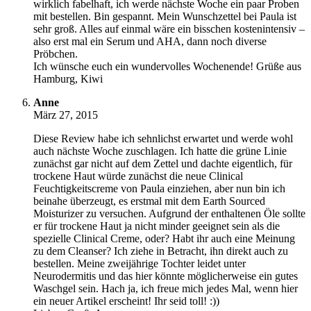
wirklich fabelhaft, ich werde nächste Woche ein paar Proben
mit bestellen. Bin gespannt. Mein Wunschzettel bei Paula ist
sehr groß. Alles auf einmal wäre ein bisschen kostenintensiv –
also erst mal ein Serum und AHA, dann noch diverse
Pröbchen.
Ich wünsche euch ein wundervolles Wochenende! Grüße aus
Hamburg, Kiwi
Anne
März 27, 2015
Diese Review habe ich sehnlichst erwartet und werde wohl
auch nächste Woche zuschlagen. Ich hatte die grüne Linie
zunächst gar nicht auf dem Zettel und dachte eigentlich, für
trockene Haut würde zunächst die neue Clinical
Feuchtigkeitscreme von Paula einziehen, aber nun bin ich
beinahe überzeugt, es erstmal mit dem Earth Sourced
Moisturizer zu versuchen. Aufgrund der enthaltenen Öle sollte
er für trockene Haut ja nicht minder geeignet sein als die
spezielle Clinical Creme, oder? Habt ihr auch eine Meinung
zu dem Cleanser? Ich ziehe in Betracht, ihn direkt auch zu
bestellen. Meine zweijährige Tochter leidet unter
Neurodermitis und das hier könnte möglicherweise ein gutes
Waschgel sein. Hach ja, ich freue mich jedes Mal, wenn hier
ein neuer Artikel erscheint! Ihr seid toll! :))