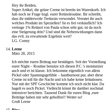
Hey ihr Beiden,
Super Artikel, die grüne Creme ist bereits im Warenkorb. Ich
hab noch ne Frage bzgl. eurer Retinolroutine. Ihr schreibt,
dass ihr mittlerweile Tretinoin verwendet. Verratet ihr auch
welches Produkt im Speziellen? Ist es frei verkäuflich? Ich
vertrage 1% Retinol von Paula schon sehr gut, ist da noch
eine Steigerung drin? Und sind die Nebenwirkungen dann
das evtl. zu erwartende Ergebnis wert?
LG. Conny
Leene
März 28, 2015
Ich möchte euern Beitrag nur bestätigen. Seit der Vorstellung
eurer Night – Routine benutze ich diesen P.C.’s moisturizer
auch und er ist klasse. Ich bekomme eigentlich von allem
Pickel oder Spannngsgefühle – hautburnout pur, aber diese
Creme ist toll für die Nacht und ich habe keine Irritationen.
Nur mit der SPF Geschichte komme ich noch nicht klar. Da
hagelt es noch Pickel. Vielleicht könnt ihr darüber nochmal
intensiver berichten. Tausend Dank für euren Blog ,eure
Beiträge haben mir sehr geholfen!! Weiter so!
Gruß Leene
Bina