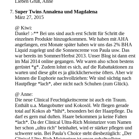
Lieben Gruß, Anne
Super Twins Annalena und Magdalena
März 27, 2015
@ Kiwi:
Danke! :-** Bei uns sind auch erst Schritt für Schritt die
einzelnen Produkte hinzugekommen. Wir haben mit AHA
angefangen, erst Monate später haben wir uns das 2% BHA
Liquid zugelegt und die Sonnencreme von Paula usw. Das
war bereits im Sommer/Herbst 2013. Unser Blog ist dann erst
im Mai 2014 online gegangen. Wir waren also schon bestens
gerüstet *g*. Zudem lohnt es sich, auf die Rabattaktionen zu
warten und diese gibt es ja glücklicherweise öfters. Aber wir
können die Euphorie nachvollziehen: Wir sind süchtig nach
Hautpflege *lach*, aber nicht nach Schuhen (zum Glück).
@ Anne:
Die neue Clinical Feuchtigkeitscreme ist auch ein Traum.
Enthält u.a. Mangobutter und Kokosöl. Wir fliegen gerade
total auf Kokos ab *hihi*, besonders bei der Haarpflege. Da
darf es gern mal duften. Haare bekommen ja keine Falten
*lach*. Da der Clinical Ultra-Rich Moisturizer vom Namen
her schon „ultra rich“ beinhaltet, wird er stärker pflegen und
schwerer sein. Bei Paula’s Choice steht diesbezüglich: „Der
Clinical Ultra-Rich Moisturizer ist unser gehaltvollster,