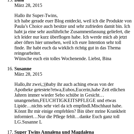
März 28, 2015
Hallo ihr Super-Twins,
ich habe gerade euer Blog entdeckt, weil ich die Produkte von
Paula’s Choice auch besitze und sehr zufrieden damit bin. Ich
habt ja eine sehr ausführliche Zusammenfassung geliefert, die
ich leider nur kurz überflogen habe. Ich werde mich ab jetzt
aber öfters hier umsehen, weil ich eure Intention sehr toll
finde. Ihr habt euch da wirklich richtig gut in das Thema
reingearbeitet.
Wünsche euch ein tolles Wochenende. Liebst, Bina
Susanne
März 28, 2015
Hallo,ihr zwei,;))baby ihr auch aching etwas von der
Apotheke getestete?etwa,Eubos,Eucerin,habe Zeit etlichen
Jahren immer wieder Sebo schübe in Gesicht…
unangenehm,FEUCHTIGKEITSPFLEGE und etwas
Lipide…nichts sehr viel da ich empfindl.Mischhaut habe.
Könnt Ihr mir einige empfehlen? Bin über mrine Krankheit
informiert…Nur die Pflege fehlt…danke Euch ganz toll
LG.Susanne L
Super Twins Annalena und Magdalena