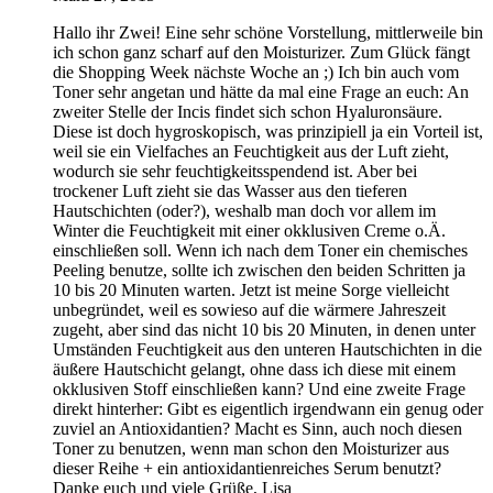
Hallo ihr Zwei! Eine sehr schöne Vorstellung, mittlerweile bin
ich schon ganz scharf auf den Moisturizer. Zum Glück fängt
die Shopping Week nächste Woche an ;) Ich bin auch vom
Toner sehr angetan und hätte da mal eine Frage an euch: An
zweiter Stelle der Incis findet sich schon Hyaluronsäure.
Diese ist doch hygroskopisch, was prinzipiell ja ein Vorteil ist,
weil sie ein Vielfaches an Feuchtigkeit aus der Luft zieht,
wodurch sie sehr feuchtigkeitsspendend ist. Aber bei
trockener Luft zieht sie das Wasser aus den tieferen
Hautschichten (oder?), weshalb man doch vor allem im
Winter die Feuchtigkeit mit einer okklusiven Creme o.Ä.
einschließen soll. Wenn ich nach dem Toner ein chemisches
Peeling benutze, sollte ich zwischen den beiden Schritten ja
10 bis 20 Minuten warten. Jetzt ist meine Sorge vielleicht
unbegründet, weil es sowieso auf die wärmere Jahreszeit
zugeht, aber sind das nicht 10 bis 20 Minuten, in denen unter
Umständen Feuchtigkeit aus den unteren Hautschichten in die
äußere Hautschicht gelangt, ohne dass ich diese mit einem
okklusiven Stoff einschließen kann? Und eine zweite Frage
direkt hinterher: Gibt es eigentlich irgendwann ein genug oder
zuviel an Antioxidantien? Macht es Sinn, auch noch diesen
Toner zu benutzen, wenn man schon den Moisturizer aus
dieser Reihe + ein antioxidantienreiches Serum benutzt?
Danke euch und viele Grüße, Lisa