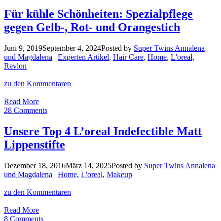
Das
sind
Für kühle Schönheiten: Spezialpflege
die
gegen Gelb-, Rot- und Orangestich
besten
Cushions
für
Juni 9, 2019
September 4, 2024
Posted by
Super Twins Annalena
jeden
und Magdalena
|
Experten Artikel
,
Hair Care
,
Home
,
L'oreal
,
Hauttyp
Revlon
zu den Kommentaren
Für
Read More
kühle
28 Comments
Schönheiten:
Spezialpflege
Unsere Top 4 L’oreal Indefectible Matt
gegen
Lippenstifte
Gelb-,
Rot-
und
Dezember 18, 2016
März 14, 2025
Posted by
Super Twins Annalena
Orangestich
und Magdalena
|
Home
,
L'oreal
,
Makeup
zu den Kommentaren
Unsere
Read More
Top
8 Comments