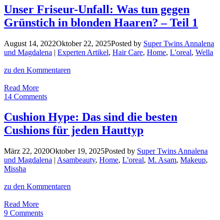
Blond:
Unser Friseur-Unfall: Was tun gegen
Unser
Grünstich in blonden Haaren? – Teil 1
Weg
von
der
August 14, 2022
Oktober 22, 2025
Posted by
Super Twins Annalena
Blondierung
und Magdalena
|
Experten Artikel
,
Hair Care
,
Home
,
L'oreal
,
Wella
zur
Abmattierung
zu den Kommentaren
–
Teil
Unser
Read More
3
Friseur-
14 Comments
Unfall:
Was
Cushion Hype: Das sind die besten
tun
Cushions für jeden Hauttyp
gegen
Grünstich
in
März 22, 2020
Oktober 19, 2025
Posted by
Super Twins Annalena
blonden
und Magdalena
|
Asambeauty
,
Home
,
L'oreal
,
M. Asam
,
Makeup
,
Haaren?
Missha
–
Teil
zu den Kommentaren
1
Cushion
Read More
Hype:
9 Comments