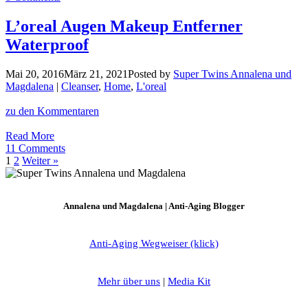
4
L’oreal
L’oreal Augen Makeup Entferner
Indefectible
Waterproof
Matt
Lippenstifte
Mai 20, 2016
März 21, 2021
Posted by
Super Twins Annalena und
Magdalena
|
Cleanser
,
Home
,
L'oreal
zu den Kommentaren
L’oreal
Read More
Augen
11 Comments
Makeup
1
2
Weiter »
Entferner
Waterproof
Annalena und Magdalena | Anti-Aging Blogger
Anti-Aging Wegweiser (klick)
Mehr über uns
|
Media Kit