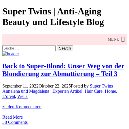
Skip
Super Twins | Anti-Aging
to
content
Beauty und Lifestyle Blog
MENU
Search
for:
Back to Super-Blond: Unser Weg von der
Blondierung zur Abmattierung – Teil 3
September 11, 2022
Oktober 22, 2025
Posted by
Super Twins
Annalena und Magdalena
|
Experten Artikel
,
Hair Care
,
Home
,
L'oreal
,
Wella
zu den Kommentaren
Back
Read More
to
38 Comments
Super-