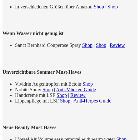
In verschiedenen Größen über Amazon
Shop
|
Shop
Wenn Wasser nicht genug ist
Sanct Bernhard Couperose Spray
Shop
|
Shop
|
Review
Unverzichtbare Sommer Must-Haves
Vividrin Augentropfen mit Ectoin
Shop
Nobite Spray
Shop
|
Anti-Mücken Guide
Handcreme mit LSF
Shop
|
Review
Lippenpflege mit LSF
Shop
|
Anti-Herpes Guide
Neue Beauty Must-Haves
L’oreal Air Volume easy removal with warm water
Shop