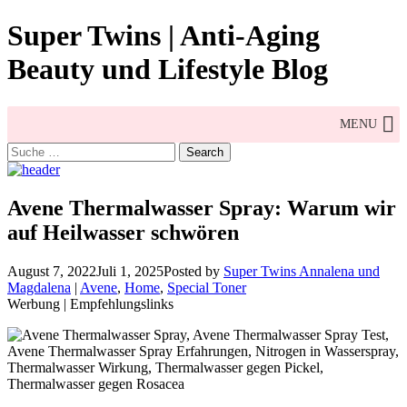
Skip
Super Twins | Anti-Aging
to
content
Beauty und Lifestyle Blog
MENU
Search
for:
Avene Thermalwasser Spray: Warum wir
auf Heilwasser schwören
August 7, 2022
Juli 1, 2025
Posted by
Super Twins Annalena und
Magdalena
|
Avene
,
Home
,
Special Toner
Werbung | Empfehlungslinks