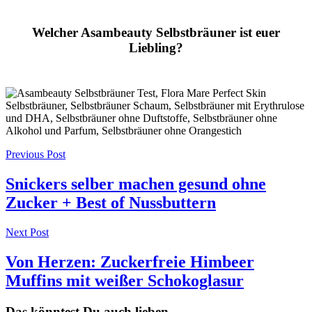
Welcher Asambeauty Selbstbräuner ist euer
Liebling?
Post
Previous Post
navigation
Snickers selber machen gesund ohne
Zucker + Best of Nussbuttern
Next Post
Von Herzen: Zuckerfreie Himbeer
Muffins mit weißer Schokoglasur
Das könntest Du auch lieben