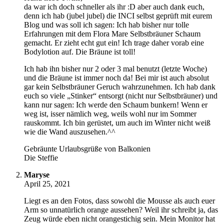
da war ich doch schneller als ihr :D aber auch dank euch,
denn ich hab (jubel jubel) die INCI selbst geprüft mit eurem
Blog und was soll ich sagen: Ich hab bisher nur tolle
Erfahrungen mit dem Flora Mare Selbstbräuner Schaum
gemacht. Er zieht echt gut ein! Ich trage daher vorab eine
Bodylotion auf. Die Bräune ist toll!
Ich hab ihn bisher nur 2 oder 3 mal benutzt (letzte Woche)
und die Bräune ist immer noch da! Bei mir ist auch absolut
gar kein Selbstbräuner Geruch wahrzunehmen. Ich hab dank
euch so viele „Stinker“ entsorgt (nicht nur Selbstbräuner) und
kann nur sagen: Ich werde den Schaum bunkern! Wenn er
weg ist, isser nämlich weg, weils wohl nur im Sommer
rauskommt. Ich bin gerüstet, um auch im Winter nicht weiß
wie die Wand auszusehen.^^
Gebräunte Urlaubsgrüße von Balkonien
Die Steffie
Maryse
April 25, 2021
Liegt es an den Fotos, dass sowohl die Mousse als auch euer
Arm so unnatürlich orange aussehen? Weil ihr schreibt ja, das
Zeug würde eben nicht orangestichig sein. Mein Monitor hat