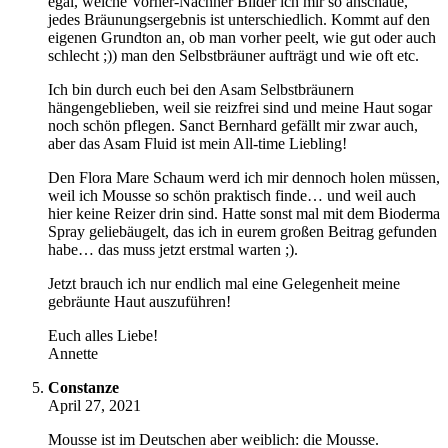
egal, welche Vorher-Nachher Bilder ich mir so anschaue,
jedes Bräunungsergebnis ist unterschiedlich. Kommt auf den
eigenen Grundton an, ob man vorher peelt, wie gut oder auch
schlecht ;)) man den Selbstbräuner aufträgt und wie oft etc.
Ich bin durch euch bei den Asam Selbstbräunern
hängengeblieben, weil sie reizfrei sind und meine Haut sogar
noch schön pflegen. Sanct Bernhard gefällt mir zwar auch,
aber das Asam Fluid ist mein All-time Liebling!
Den Flora Mare Schaum werd ich mir dennoch holen müssen,
weil ich Mousse so schön praktisch finde… und weil auch
hier keine Reizer drin sind. Hatte sonst mal mit dem Bioderma
Spray geliebäugelt, das ich in eurem großen Beitrag gefunden
habe… das muss jetzt erstmal warten ;).
Jetzt brauch ich nur endlich mal eine Gelegenheit meine
gebräunte Haut auszuführen!
Euch alles Liebe!
Annette
Constanze
April 27, 2021
Mousse ist im Deutschen aber weiblich: die Mousse.