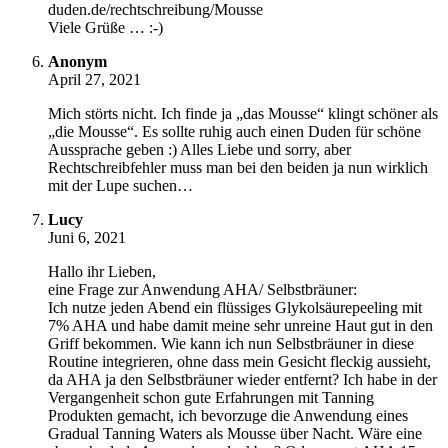
duden.de/rechtschreibung/Mousse
Viele Grüße … :-)
Anonym
April 27, 2021
Mich störts nicht. Ich finde ja „das Mousse“ klingt schöner als
„die Mousse“. Es sollte ruhig auch einen Duden für schöne
Aussprache geben :) Alles Liebe und sorry, aber
Rechtschreibfehler muss man bei den beiden ja nun wirklich
mit der Lupe suchen…
Lucy
Juni 6, 2021
Hallo ihr Lieben,
eine Frage zur Anwendung AHA/ Selbstbräuner:
Ich nutze jeden Abend ein flüssiges Glykolsäurepeeling mit
7% AHA und habe damit meine sehr unreine Haut gut in den
Griff bekommen. Wie kann ich nun Selbstbräuner in diese
Routine integrieren, ohne dass mein Gesicht fleckig aussieht,
da AHA ja den Selbstbräuner wieder entfernt? Ich habe in der
Vergangenheit schon gute Erfahrungen mit Tanning
Produkten gemacht, ich bevorzuge die Anwendung eines
Gradual Tanning Waters als Mousse über Nacht. Wäre eine