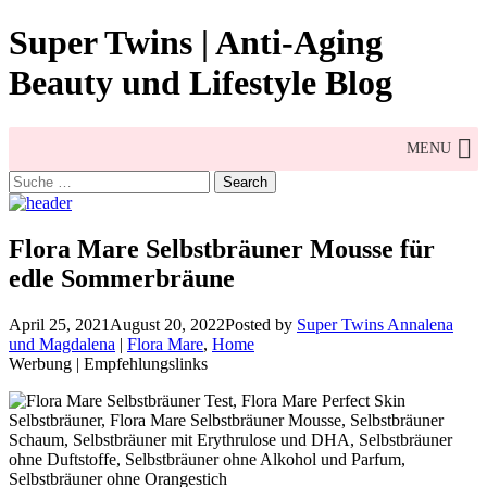
Skip
Super Twins | Anti-Aging
to
content
Beauty und Lifestyle Blog
MENU
Search
for:
Flora Mare Selbstbräuner Mousse für
edle Sommerbräune
April 25, 2021
August 20, 2022
Posted by
Super Twins Annalena
und Magdalena
|
Flora Mare
,
Home
Werbung | Empfehlungslinks