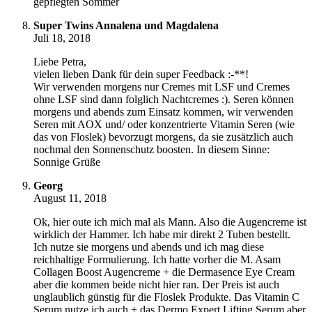
gepflegten Sommer
Super Twins Annalena und Magdalena
Juli 18, 2018
Liebe Petra,
vielen lieben Dank für dein super Feedback :-**!
Wir verwenden morgens nur Cremes mit LSF und Cremes
ohne LSF sind dann folglich Nachtcremes :). Seren können
morgens und abends zum Einsatz kommen, wir verwenden
Seren mit AOX und/ oder konzentrierte Vitamin Seren (wie
das von Floslek) bevorzugt morgens, da sie zusätzlich auch
nochmal den Sonnenschutz boosten. In diesem Sinne:
Sonnige Grüße
Georg
August 11, 2018
Ok, hier oute ich mich mal als Mann. Also die Augencreme ist
wirklich der Hammer. Ich habe mir direkt 2 Tuben bestellt.
Ich nutze sie morgens und abends und ich mag diese
reichhaltige Formulierung. Ich hatte vorher die M. Asam
Collagen Boost Augencreme + die Dermasence Eye Cream
aber die kommen beide nicht hier ran. Der Preis ist auch
unglaublich günstig für die Floslek Produkte. Das Vitamin C
Serum nutze ich auch + das Dermo Expert Lifting Serum aber