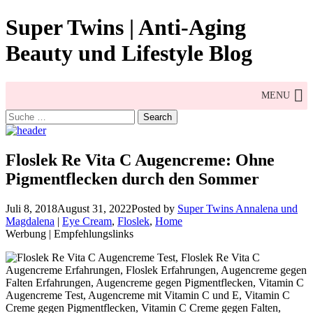
Skip
Super Twins | Anti-Aging
to
content
Beauty und Lifestyle Blog
MENU
Search
for:
Floslek Re Vita C Augencreme: Ohne
Pigmentflecken durch den Sommer
Juli 8, 2018
August 31, 2022
Posted by
Super Twins Annalena und
Magdalena
|
Eye Cream
,
Floslek
,
Home
Werbung | Empfehlungslinks