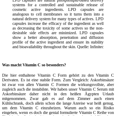
LPD capsules are natural phospholipid-based delivery
systems for a controlled and sustainable release of
cosmetic active ingredients. LPD capsules are
analogous to cell membranes so it turns them into a
natural delivery system for many types of actives. LPD
capsules increase the efficacy of the ingredient as well
as decreasing the toxicity of some actives so the non-
desirable side effects are minimized. LPD capsules
show a better absorption, penetration and diffusion
profile of the active ingredient and ensure its stability
and bioavailability throughout the skin. Quelle: Infinitec
Was macht Vitamin C so besonders?
Die hier enthaltene Vitamin C Form gehört zu den Vitamin C
Derivaten. Es ist eine stabile Form. Zum Vergleich: Askorbinsäure
ist zwar von allen Vitamin C Formen die wirkungsvollste, aber
zugleich auch die instabilste. Wir haben unser Vitamin C Serum mit
Askorbinsäure daher nicht in den heißen Ägypten Urlaub
mitgenommen. Zwar gab es auf dem Zimmer auch einen
Kühlschrank, doch allein schon die lange Anreise war heiß genug,
um dem Vitamin C einzuheizen. Warum auch so ein Risiko
eingehen, wenn es doch die genial formulierte Vitamin C Reihe von