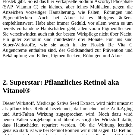
Floslek gibt. So ist das hier verkapselte Sodium Ascorbyl Phosphate
(SAP, Vitamin C) ein kleines, aber feines Multitalent gegen die
Anzeichen vorzeitiger Hautalterung, wie Falten, Rötungen und
Pigmentflecken. Auch bei Akne ist es übrigens äußerst
empfehlenswert. Habt aber immer Geduld, vor allem wenn es um
bereits vorhandene Hautschäden geht, allen voran Pigmentflecken.
Sie verschwinden auch mit der besten Wirkpflege nicht über Nacht.
Ein guter Zeitraum sind mindestens drei Monate. Für uns sind
Super-Wirkstoffe, wie sie auch in der Floslek Re Vita C
Augencreme enthalten sind, der Goldstandard zur Prävention und
Bekämpfung von Falten, Pigmentflecken, Rötungen und Akne.
2. Superstar: Pflanzliches Retinol aka
Vitanol®
Dieser Wirkstoff, Medicago Sativa Seed Extract, wird nicht umsonst
als pflanzliches Retinol bezeichnet, da ihm eine hohe Anti-Aging
und Anti-Falten Wirkung zugesprochen wird. Noch dazu wird
neuen Falten vorgebeugt und überdies sorgt der Wirkstoff dafür,
dass Hautschäden repariert werden. Ob die Wirkung letztlich
genauso stark ist wie bei Retinol können wir nicht sagen. Da Retinol