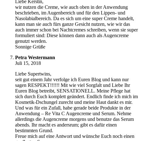
Liebe Kerstin,
wir nutzen die Creme, wie auch oben in der Anwendung
beschrieben, im Augenbereich und für den Lippen- und
Nasolabialbereich. Da es sich um eine super Creme handelt,
kann man sie auch fürs ganze Gesicht nutzen, wie wir das
auch immer schon bei Nachtcremes schreiben, wenn sie super
formuliert sind: Diese können dann auch als Augencreme
genutzt werden.
Sonnige Grüße
Petra Westermann
Juli 15, 2018
Liebe Supertwins,
seit gut einem Jahr verfolge ich Euren Blog und kann nur
sagen RESPEKT!!!!!! Mit wie viel Sorgfalt und Liebe Ihr
Euren Blog betreibt, SENSATIONELL. Meine Pflege hat
sich durch Euch komplett geändert. Endlich finde ich mich im
Kosmetik-Dschungel zurecht und meine Haut dankt es mir.
Und was für ein Zufall, habe gerade beide Produkte in der
Anwendung – Re Vita C Augencreme und Serum. Nehme
allerdings die Augencreme morgens und benutze das Serum
abends. Ihr macht es andersrum; gibt es dafür einen
bestimmten Grund.
Freue mich auf eine Antwort und wünsche Euch noch einen