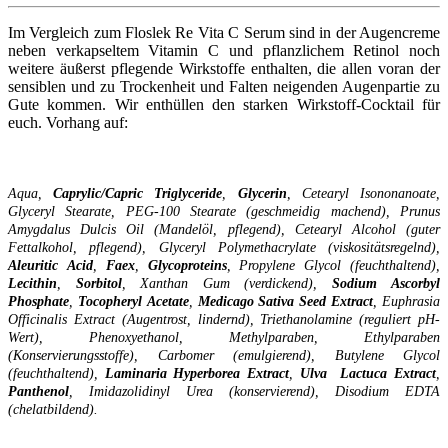
Im Vergleich zum Floslek Re Vita C Serum sind in der Augencreme
neben verkapseltem Vitamin C und pflanzlichem Retinol noch
weitere äußerst pflegende Wirkstoffe enthalten, die allen voran der
sensiblen und zu Trockenheit und Falten neigenden Augenpartie zu
Gute kommen. Wir enthüllen den starken Wirkstoff-Cocktail für
euch. Vorhang auf:
Aqua,
Caprylic/Capric Triglyceride
,
Glycerin
, Cetearyl Isononanoate,
Glyceryl Stearate, PEG-100 Stearate (geschmeidig machend), Prunus
Amygdalus Dulcis Oil (Mandelöl, pflegend), Cetearyl Alcohol (guter
Fettalkohol, pflegend), Glyceryl Polymethacrylate (viskositätsregelnd),
Aleuritic
Acid
,
Faex
,
Glycoproteins
, Propylene Glycol (feuchthaltend),
Lecithin
,
Sorbitol
, Xanthan Gum (verdickend),
Sodium
Ascorbyl
Phosphate
,
Tocopheryl
Acetate
,
Medicago
Sativa
Seed
Extract
, Euphrasia
Officinalis Extract (Augentrost, lindernd), Triethanolamine (reguliert pH-
Wert), Phenoxyethanol, Methylparaben, Ethylparaben
(Konservierungsstoffe), Carbomer (emulgierend), Butylene Glycol
(feuchthaltend),
Laminaria
Hyperborea
Extract
,
Ulva
Lactuca
Extract
,
Panthenol
, Imidazolidinyl Urea (konservierend), Disodium EDTA
(chelatbildend).