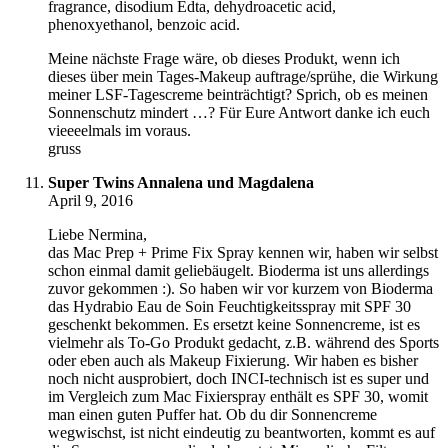
fragrance, disodium Edta, dehydroacetic acid,
phenoxyethanol, benzoic acid.
Meine nächste Frage wäre, ob dieses Produkt, wenn ich
dieses über mein Tages-Makeup auftrage/sprühe, die Wirkung
meiner LSF-Tagescreme beinträchtigt? Sprich, ob es meinen
Sonnenschutz mindert …? Für Eure Antwort danke ich euch
vieeeelmals im voraus.
gruss
Super Twins Annalena und Magdalena
April 9, 2016
Liebe Nermina,
das Mac Prep + Prime Fix Spray kennen wir, haben wir selbst
schon einmal damit geliebäugelt. Bioderma ist uns allerdings
zuvor gekommen :). So haben wir vor kurzem von Bioderma
das Hydrabio Eau de Soin Feuchtigkeitsspray mit SPF 30
geschenkt bekommen. Es ersetzt keine Sonnencreme, ist es
vielmehr als To-Go Produkt gedacht, z.B. während des Sports
oder eben auch als Makeup Fixierung. Wir haben es bisher
noch nicht ausprobiert, doch INCI-technisch ist es super und
im Vergleich zum Mac Fixierspray enthält es SPF 30, womit
man einen guten Puffer hat. Ob du dir Sonnencreme
wegwischst, ist nicht eindeutig zu beantworten, kommt es auf