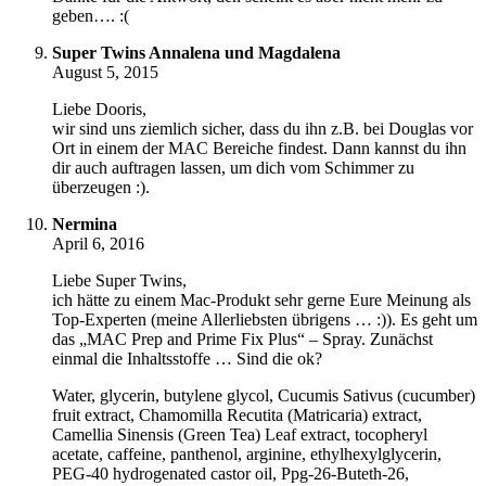
geben…. :(
Super Twins Annalena und Magdalena
August 5, 2015
Liebe Dooris,
wir sind uns ziemlich sicher, dass du ihn z.B. bei Douglas vor
Ort in einem der MAC Bereiche findest. Dann kannst du ihn
dir auch auftragen lassen, um dich vom Schimmer zu
überzeugen :).
Nermina
April 6, 2016
Liebe Super Twins,
ich hätte zu einem Mac-Produkt sehr gerne Eure Meinung als
Top-Experten (meine Allerliebsten übrigens … :)). Es geht um
das „MAC Prep and Prime Fix Plus“ – Spray. Zunächst
einmal die Inhaltsstoffe … Sind die ok?
Water, glycerin, butylene glycol, Cucumis Sativus (cucumber)
fruit extract, Chamomilla Recutita (Matricaria) extract,
Camellia Sinensis (Green Tea) Leaf extract, tocopheryl
acetate, caffeine, panthenol, arginine, ethylhexylglycerin,
PEG-40 hydrogenated castor oil, Ppg-26-Buteth-26,