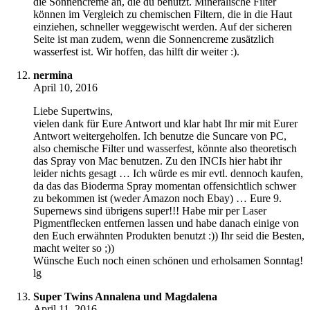
die Sonnencreme an, die du benutzt. Mineralische Filter
können im Vergleich zu chemischen Filtern, die in die Haut
einziehen, schneller weggewischt werden. Auf der sicheren
Seite ist man zudem, wenn die Sonnencreme zusätzlich
wasserfest ist. Wir hoffen, das hilft dir weiter :).
nermina
April 10, 2016
Liebe Supertwins,
vielen dank für Eure Antwort und klar habt Ihr mir mit Eurer
Antwort weitergeholfen. Ich benutze die Suncare von PC,
also chemische Filter und wasserfest, könnte also theoretisch
das Spray von Mac benutzen. Zu den INCIs hier habt ihr
leider nichts gesagt … Ich würde es mir evtl. dennoch kaufen,
da das das Bioderma Spray momentan offensichtlich schwer
zu bekommen ist (weder Amazon noch Ebay) … Eure 9.
Supernews sind übrigens super!!! Habe mir per Laser
Pigmentflecken entfernen lassen und habe danach einige von
den Euch erwähnten Produkten benutzt :)) Ihr seid die Besten,
macht weiter so ;))
Wünsche Euch noch einen schönen und erholsamen Sonntag!
lg
Super Twins Annalena und Magdalena
April 11, 2016