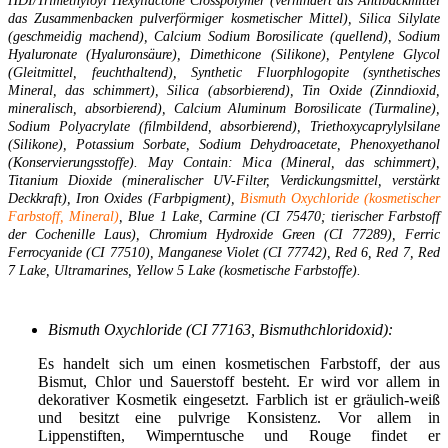
HDI/Trimethyloyl Hexyllactone Crosspolymer (verhindert als Antibackmittel
das Zusammenbacken pulverförmiger kosmetischer Mittel), Silica Silylate
(geschmeidig machend), Calcium Sodium Borosilicate (quellend), Sodium
Hyaluronate (Hyaluronsäure), Dimethicone (Silikone), Pentylene Glycol
(Gleitmittel, feuchthaltend), Synthetic Fluorphlogopite (synthetisches
Mineral, das schimmert), Silica (absorbierend), Tin Oxide (Zinndioxid,
mineralisch, absorbierend), Calcium Aluminum Borosilicate (Turmaline),
Sodium Polyacrylate (filmbildend, absorbierend), Triethoxycaprylylsilane
(Silikone), Potassium Sorbate, Sodium Dehydroacetate, Phenoxyethanol
(Konservierungsstoffe). May Contain: Mica (Mineral, das schimmert),
Titanium Dioxide (mineralischer UV-Filter, Verdickungsmittel, verstärkt
Deckkraft), Iron Oxides (Farbpigment),
Bismuth Oxychloride (kosmetischer
Farbstoff, Mineral)
, Blue 1 Lake, Carmine (CI 75470; tierischer Farbstoff
der Cochenille Laus), Chromium Hydroxide Green (CI 77289), Ferric
Ferrocyanide (CI 77510), Manganese Violet (CI 77742), Red 6, Red 7, Red
7 Lake, Ultramarines, Yellow 5 Lake (kosmetische Farbstoffe).
Bismuth Oxychloride (CI 77163, Bismuthchloridoxid):
Es handelt sich um einen kosmetischen Farbstoff, der aus
Bismut, Chlor und Sauerstoff besteht. Er wird vor allem in
dekorativer Kosmetik eingesetzt. Farblich ist er gräulich-weiß
und besitzt eine pulvrige Konsistenz. Vor allem in
Lippenstiften, Wimperntusche und Rouge findet er