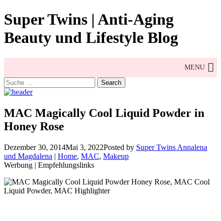
Skip
Super Twins | Anti-Aging
to
content
Beauty und Lifestyle Blog
MENU
Search
for:
MAC Magically Cool Liquid Powder in
Honey Rose
Dezember 30, 2014
Mai 3, 2022
Posted by
Super Twins Annalena
und Magdalena
|
Home
,
MAC
,
Makeup
Werbung | Empfehlungslinks